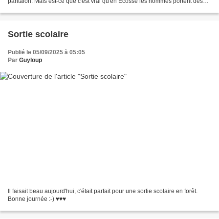
pantalon. Mais est-ce que c'est vrai qu'en Écosse les hommes portent des
jupes ?" . "Oui, c'est leur...
Sortie scolaire
Publié le 05/09/2025 à 05:05
Par
Guyloup
Il faisait beau aujourd'hui, c'était parfait pour une sortie scolaire en forêt.
Bonne journée :-) ♥♥♥