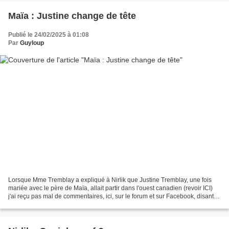
Maïa : Justine change de tête
Publié le 24/02/2025 à 01:08
Par
Guyloup
Lorsque Mme Tremblay a expliqué à Nirlik que Justine Tremblay, une fois
mariée avec le père de Maïa, allait partir dans l'ouest canadien (revoir ICI)
j'ai reçu pas mal de commentaires, ici, sur le forum et sur Facebook, disant
que certaines de mes lectrices...