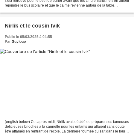
s'est retrouvé pour le petit-déjeuner avant que les cinq enfants ne s'en aillent
rejoindre le bus scolaire et que le calme revienne autour de la table
encombrée. - Quel silence...
Nirlik et le cousin Ivik
Publié le 05/03/2025 à 04:55
Par
Guyloup
(english below) Cet après-midi, Nirlik avait décidé de préparer ses fameuses
délicieuses brioches à la cannelle pour les enfants qui allaient sans doute
être affamés en rentrant de l'école. La dernière fournée cuisait dans le four