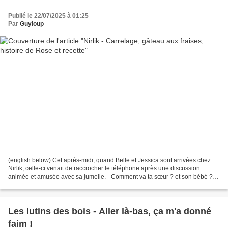
Publié le 22/07/2025 à 01:25
Par
Guyloup
(english below) Cet après-midi, quand Belle et Jessica sont arrivées chez
Nirlik, celle-ci venait de raccrocher le téléphone après une discussion
animée et amusée avec sa jumelle. - Comment va ta sœur ? et son bébé ? -
Oh ! ma sœur va très bien, et le...
Les lutins des bois - Aller là-bas, ça m'a donné
faim !