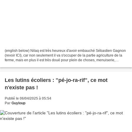
(english below) Nilaq est très heureux d'avoir embauché Sébastien Gagnon
(revoir ICI), car non seulement il va s'occuper de la partie agriculture de la
ferme, mais en plus il est très doué pour plein de choses, menuiserie,
plomberie, et l'électricité,...
Les lutins écoliers : "pé-jo-ra-rif", ce mot
n'existe pas !
Publié le 06/04/2025 à 05:54
Par
Guyloup