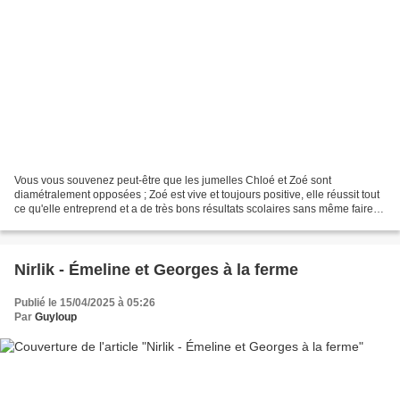
Vous vous souvenez peut-être que les jumelles Chloé et Zoé sont
diamétralement opposées ; Zoé est vive et toujours positive, elle réussit tout
ce qu'elle entreprend et a de très bons résultats scolaires sans même faire
d'efforts, alors que Chloé est maladroite,...
Nirlik - Émeline et Georges à la ferme
Publié le 15/04/2025 à 05:26
Par
Guyloup