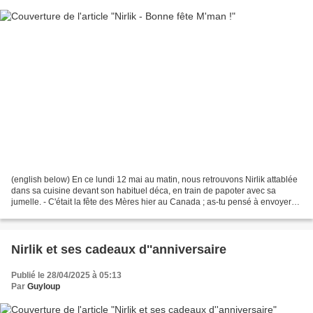
(english below) En ce lundi 12 mai au matin, nous retrouvons Nirlik attablée
dans sa cuisine devant son habituel déca, en train de papoter avec sa
jumelle. - C'était la fête des Mères hier au Canada ; as-tu pensé à envoyer
un mot à Maman ? - Oh, zut,...
Nirlik et ses cadeaux d''anniversaire
Publié le 28/04/2025 à 05:13
Par
Guyloup