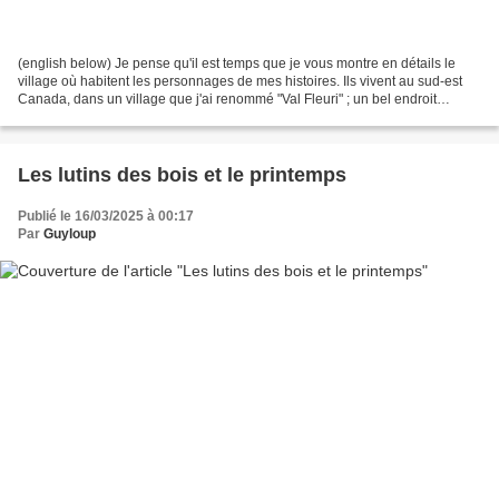
(english below) Je pense qu'il est temps que je vous montre en détails le
village où habitent les personnages de mes histoires. Ils vivent au sud-est
Canada, dans un village que j'ai renommé "Val Fleuri" ; un bel endroit
montagneux entre le Lac Fleuri...
Les lutins des bois et le printemps
Publié le 16/03/2025 à 00:17
Par
Guyloup