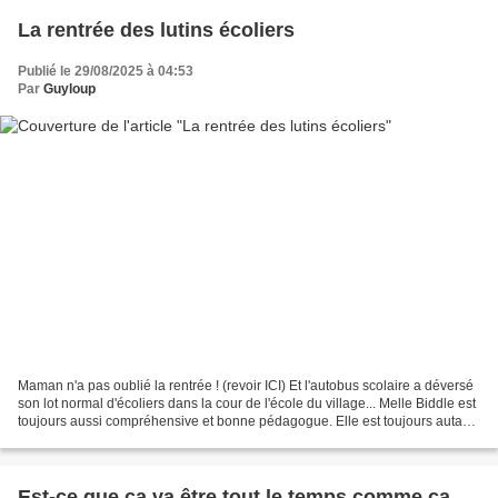
La rentrée des lutins écoliers
Publié le 29/08/2025 à 04:53
Par
Guyloup
Maman n'a pas oublié la rentrée ! (revoir ICI) Et l'autobus scolaire a déversé
son lot normal d'écoliers dans la cour de l'école du village... Melle Biddle est
toujours aussi compréhensive et bonne pédagogue. Elle est toujours autant
appréciée de ses...
Est-ce que ça va être tout le temps comme ça