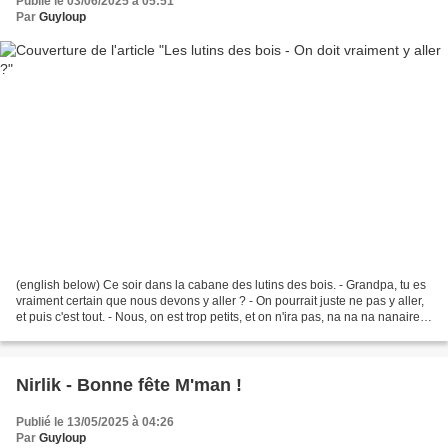
Publié le 03/06/2025 à 05:51
Par
Guyloup
(english below) Ce soir dans la cabane des lutins des bois. - Grandpa, tu es
vraiment certain que nous devons y aller ? - On pourrait juste ne pas y aller,
et puis c'est tout. - Nous, on est trop petits, et on n'ira pas, na na na nanaire !
- C'est vraiment...
Nirlik - Bonne fête M'man !
Publié le 13/05/2025 à 04:26
Par
Guyloup