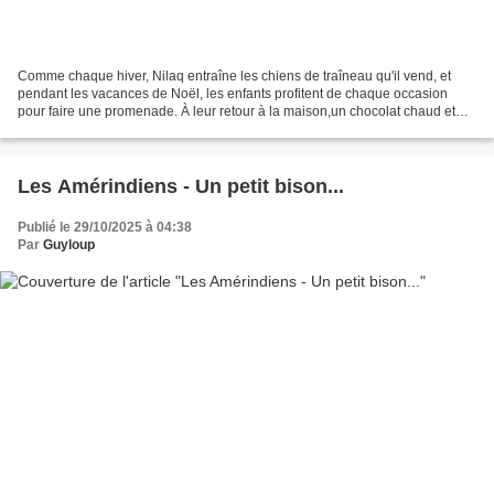
Comme chaque hiver, Nilaq entraîne les chiens de traîneau qu'il vend, et
pendant les vacances de Noël, les enfants profitent de chaque occasion
pour faire une promenade. À leur retour à la maison,un chocolat chaud et
des tartines beurrées sont un régal...
Les Amérindiens - Un petit bison...
Publié le 29/10/2025 à 04:38
Par
Guyloup