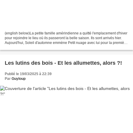
(english below)La petite famille amérindienne a quitté l'emplacement d'hiver
pour rejoindre le lieu où ils passeront la belle saison. Ils sont arrivés hier.
Aujourd'hui, Soleil d'automne emmène Petit nuage avec lui pour la première
fois dans une grande...
Les lutins des bois - Et les allumettes, alors ?!
Publié le 19/03/2025 à 22:39
Par
Guyloup