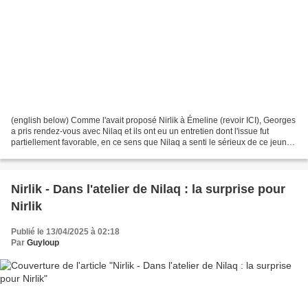
(english below) Comme l'avait proposé Nirlik à Émeline (revoir ICI), Georges
a pris rendez-vous avec Nilaq et ils ont eu un entretien dont l'issue fut
partiellement favorable, en ce sens que Nilaq a senti le sérieux de ce jeune
homme, sa connaissance...
Nirlik - Dans l'atelier de Nilaq : la surprise pour
Nirlik
Publié le 13/04/2025 à 02:18
Par
Guyloup