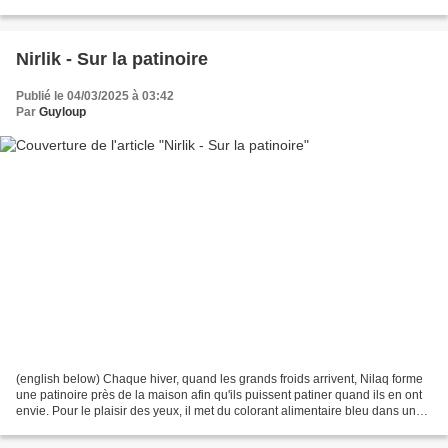
lorsqu'elle entendit...
Nirlik - Sur la patinoire
Publié le 04/03/2025 à 03:42
Par
Guyloup
(english below) Chaque hiver, quand les grands froids arrivent, Nilaq forme
une patinoire près de la maison afin qu'ils puissent patiner quand ils en ont
envie. Pour le plaisir des yeux, il met du colorant alimentaire bleu dans une
des couches d'eau dont...