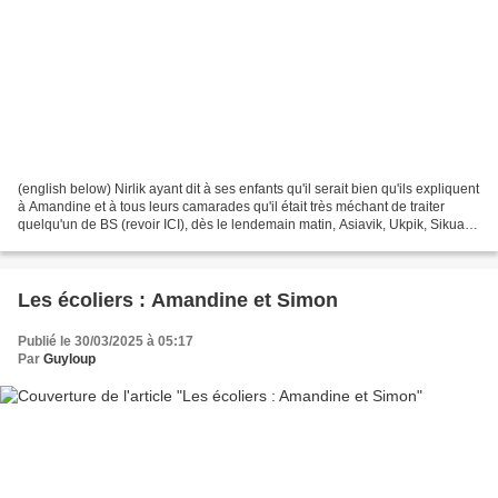
(english below) Nirlik ayant dit à ses enfants qu'il serait bien qu'ils expliquent
à Amandine et à tous leurs camarades qu'il était très méchant de traiter
quelqu'un de BS (revoir ICI), dès le lendemain matin, Asiavik, Ukpik, Sikuaq
et Qannik en ont parlé...
Les écoliers : Amandine et Simon
Publié le 30/03/2025 à 05:17
Par
Guyloup