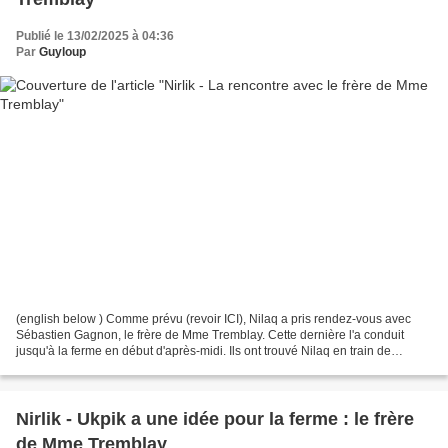
Publié le 13/02/2025 à 04:36
Par
Guyloup
(english below ) Comme prévu (revoir ICI), Nilaq a pris rendez-vous avec
Sébastien Gagnon, le frère de Mme Tremblay. Cette dernière l'a conduit
jusqu'à la ferme en début d'après-midi. Ils ont trouvé Nilaq en train de
donner un peu d'exercice à un des...
Nirlik - Ukpik a une idée pour la ferme : le frère
de Mme Tremblay