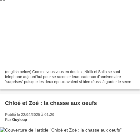
(english below) Comme vous vous en doutiez, Nirlik et Saïla se sont
téléphoné aujourd'hui pour se raconter leurs cadeaux d'anniversaire
"surprises" puisque les deux époux avaient si bien réussi à garder le secret
malgré toutes leurs tentatives pour réussir...
Chloé et Zoé : la chasse aux oeufs
Publié le 22/04/2025 à 01:20
Par
Guyloup