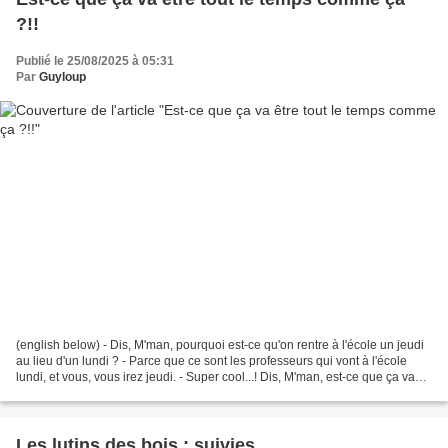
?!!
Publié le 25/08/2025 à 05:31
Par
Guyloup
(english below) - Dis, M'man, pourquoi est-ce qu'on rentre à l'école un jeudi
au lieu d'un lundi ? - Parce que ce sont les professeurs qui vont à l'école
lundi, et vous, vous irez jeudi. - Super cool...! Dis, M'man, est-ce que ça va
être toutes les semaines...
Les lutins des bois : suivies....