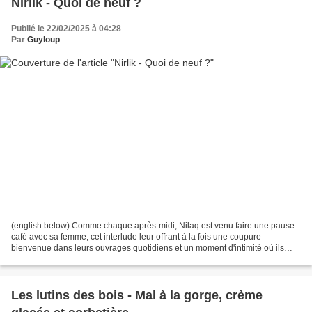
Nirlik - Quoi de neuf ?
Publié le 22/02/2025 à 04:28
Par
Guyloup
(english below) Comme chaque après-midi, Nilaq est venu faire une pause
café avec sa femme, cet interlude leur offrant à la fois une coupure
bienvenue dans leurs ouvrages quotidiens et un moment d'intimité où ils
bavardent tranquillement. Lorsqu'il est...
Les lutins des bois - Mal à la gorge, crème