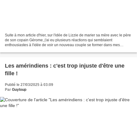
Suite à mon article d'hier, sur l'idée de Lizzie de marier sa mère avec le père
de son copain Gérome, j'ai eu plusieurs réactions qui semblaient
enthousiastes à l'idée de voir un nouveau couple se former dans mes
histoires. Le problème est que je doute...
Les amérindiens : c'est trop injuste d'être une
fille !
Publié le 27/03/2025 à 03:09
Par
Guyloup