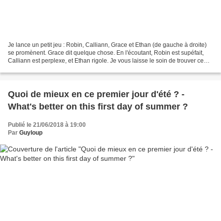
Je lance un petit jeu : Robin, Calliann, Grace et Ethan (de gauche à droite)
se promènent. Grace dit quelque chose. En l'écoutant, Robin est supéfait,
Calliann est perplexe, et Ethan rigole. Je vous laisse le soin de trouver ce
qu'elle peut bien dire...
Quoi de mieux en ce premier jour d'été ? -
What's better on this first day of summer ?
Publié le 21/06/2018 à 19:00
Par
Guyloup