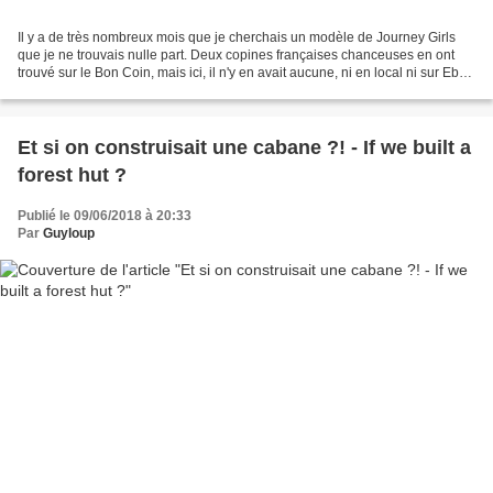
Il y a de très nombreux mois que je cherchais un modèle de Journey Girls
que je ne trouvais nulle part. Deux copines françaises chanceuses en ont
trouvé sur le Bon Coin, mais ici, il n'y en avait aucune, ni en local ni sur Ebay.
Il s'agissait de Mikaella...
Et si on construisait une cabane ?! - If we built a
forest hut ?
Publié le 09/06/2018 à 20:33
Par
Guyloup