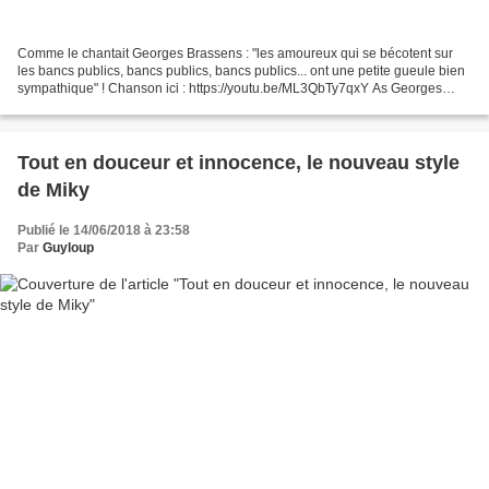
Comme le chantait Georges Brassens : "les amoureux qui se bécotent sur
les bancs publics, bancs publics, bancs publics... ont une petite gueule bien
sympathique" ! Chanson ici : https://youtu.be/ML3QbTy7qxY As Georges
Brassens sang : "lovers who smooch...
Tout en douceur et innocence, le nouveau style
de Miky
Publié le 14/06/2018 à 23:58
Par
Guyloup