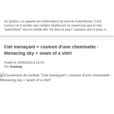
Au Québec, on appelle les Amérindiens du nom de Autochtones. C'est
curieux car il semble que certains Québecois ne savent pas que le mot
"autochtone" veut en réalité dire "né dans le pays", quelque soit ce pays, en
effet, beaucoup pensent que autochtone...
Ciel menaçant = couture d'une chemisette -
Menacing sky = seam of a shirt
Publié le 19/06/2018 à 22:55
Par
Guyloup