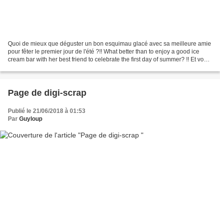
Quoi de mieux que déguster un bon esquimau glacé avec sa meilleure amie
pour fêter le premier jour de l'été ?!! What better than to enjoy a good ice
cream bar with her best friend to celebrate the first day of summer? !! Et vous
? Qu'avez-vous fait aujourd'hui...
Page de digi-scrap
Publié le 21/06/2018 à 01:53
Par
Guyloup