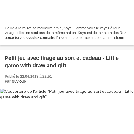
Callie a retrouvé sa meilleure amie, Kaya. Comme vous le voyez à leur
visage, elles ne sont pas de la même nation. Kaya est de la nation des Nez
perce (si vous voulez connaitre l'histoire de cette fière nation amérindienne,
lisez leur histoire ici : http://nationsindiennes.over-blog.com/2015/08/nez-
perce.html...
Petit jeu avec tirage au sort et cadeau - Little
game with draw and gift
Publié le 22/06/2018 à 22:51
Par
Guyloup