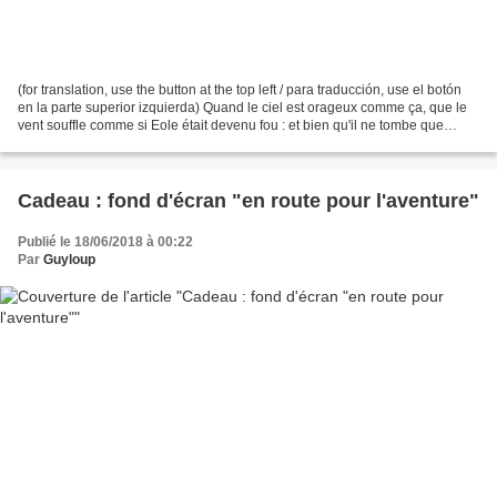
(for translation, use the button at the top left / para traducción, use el botón
en la parte superior izquierda) Quand le ciel est orageux comme ça, que le
vent souffle comme si Eole était devenu fou : et bien qu'il ne tombe que
quelques gouttes (malheureusement)...
Cadeau : fond d'écran "en route pour l'aventure"
Publié le 18/06/2018 à 00:22
Par
Guyloup