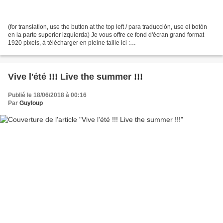
(for translation, use the button at the top left / para traducción, use el botón
en la parte superior izquierda) Je vous offre ce fond d'écran grand format
1920 pixels, à télécharger en pleine taille ici :
http://pimg.imagesia.com/fichiers/1go/img-5205-ecran_imagesia-
com_1go7c.jpg...
Vive l'été !!! Live the summer !!!
Publié le 18/06/2018 à 00:16
Par
Guyloup