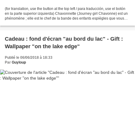
(for translation, use the button at the top left / para traducción, use el botón
en la parte superior izquierda) Chavonnette (Journey girl Chavonne) est un
phénomène ; elle est le chef de la bande des enfants espiègles que vous
voyez parfois dans certains...
Cadeau : fond d'écran "au bord du lac" - Gift :
Wallpaper "on the lake edge"
Publié le 06/06/2018 à 18:33
Par
Guyloup