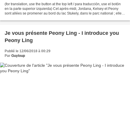
(for translation, use the button at the top left / para traducción, use el botón
en la parte superior izquierda) Cet après-midi, Jordana, Kelsey et Peony
sont allées se promener au bord du lac Stukely, dans le parc national ; elles
ont fait un petit tour...
Je vous présente Peony Ling - I introduce you
Peony Ling
Publié le 12/06/2018 à 00:29
Par
Guyloup