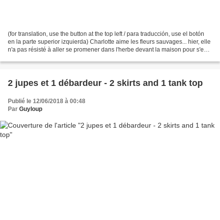
(for translation, use the button at the top left / para traducción, use el botón
en la parte superior izquierda) Charlotte aime les fleurs sauvages... hier, elle
n'a pas résisté à aller se promener dans l'herbe devant la maison pour s'en
mettre "plein...
2 jupes et 1 débardeur - 2 skirts and 1 tank top
Publié le 12/06/2018 à 00:48
Par
Guyloup