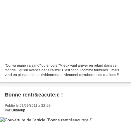
"Qui va piano va sano" ou encore "Mieux vaut arriver en retard dans ce
monde... qu'en avance dans l'autre" C'est connu comme formules... mais
voici en plus quelques évidences qui viennent corroborer ces citations !!
Pour les Accros du boulot : 01 - Un...
Bonne rentr&eacute;e !
Publié le 01/09/2011 à 22:59
Par
Guyloup