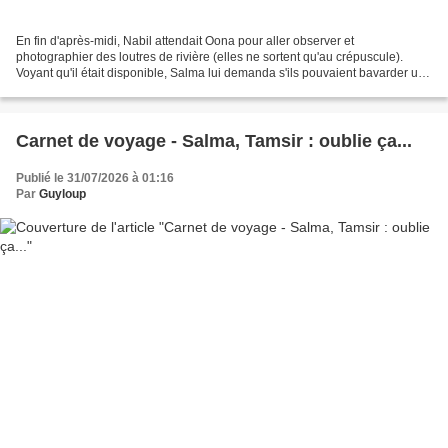
En fin d'après-midi, Nabil attendait Oona pour aller observer et
photographier des loutres de rivière (elles ne sortent qu'au crépuscule).
Voyant qu'il était disponible, Salma lui demanda s'ils pouvaient bavarder un
peu, et ils s'installèrent dans un...
Carnet de voyage - Salma, Tamsir : oublie ça...
Publié le 31/07/2026 à 01:16
Par
Guyloup