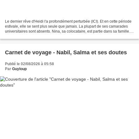
Le dernier rêve d'Heidi l'a profondément perturbée (ICI). Et en cette période
estivale, elle se sent plus seule que jamais. La plupart de ses camarades
universitaires sont absents. Nina, sa colocataire, est partie dans sa famille.
Son amie Guylaine file...
Carnet de voyage - Nabil, Salma et ses doutes
Publié le 02/08/2026 à 05:58
Par
Guyloup