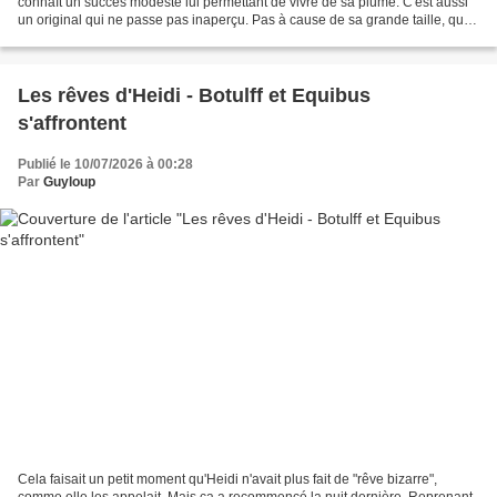
connaît un succès modeste lui permettant de vivre de sa plume. C'est aussi
un original qui ne passe pas inaperçu. Pas à cause de sa grande taille, qui
lui confère une silhouette...
Les rêves d'Heidi - Botulff et Equibus
s'affrontent
Publié le 10/07/2026 à 00:28
Par
Guyloup
Cela faisait un petit moment qu'Heidi n'avait plus fait de "rêve bizarre",
comme elle les appelait. Mais ça a recommencé la nuit dernière. Reprenant