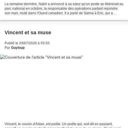
La semaine dernière, Nabil a annoncé à sa sœur qu'un poste se libérerait au
parc national en octobre, la responsable des opérations partant rejoindre
son mari, muté dans l'Ouest canadien. Il a parlé de Salma à Eric, qui a
confirmé que les deux masters...
Vincent et sa muse
Publié le 29/07/2026 à 05:55
Par
Guyloup
Vincent, le cousin d'Aslan, est poète. Un poète qui, soit dit en passant,