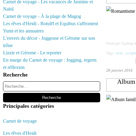
Carnet de voyage - Les vacances de Jasmine et
Nabil
Carnet de voyage - À la plage de Magog
Les rêves d'Heidi - Botulff et Equibus s'affrontent
Yumi et les annuaires
L'envers du décor - Joggeuse et Gérome sur son
Posté par Guyloup 
trône
Lizzie et Gérome - Le reporter
Tags:
carte
,
scrapb
En marge du Carnet de voyage : Jogging, regrets
et réflexion
26 janvier 2016
Recherche
Album f
Principales catégories
Carnet de voyage
Les rêves d'Heidi