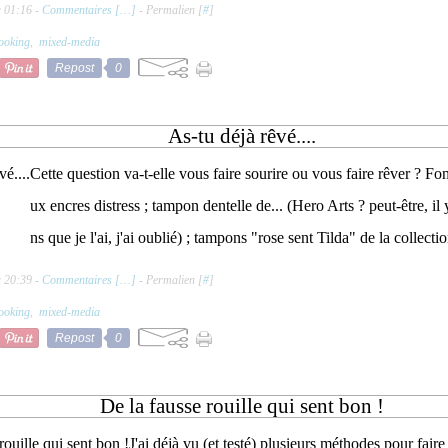
à 01:16 -
Commentaires [
…
]
- Permalien [
#
]
ooking
,
mixed-media
Repost
0
As-tu déjà rêvé....
Cette question va-t-elle vous faire sourire ou vous faire rêver ? Fon
ux encres distress ; tampon dentelle de... (Hero Arts ? peut-être, il
ns que je l'ai, j'ai oublié) ; tampons "rose sent Tilda" de la collectio
à 20:39 -
Commentaires [
…
]
- Permalien [
#
]
ooking
,
mixed-media
Repost
0
De la fausse rouille qui sent bon !
J'ai déjà vu (et testé) plusieurs méthodes pour faire 