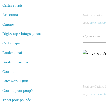
Cartes et tags
Art journal
Posté par Guyloup 
Tags:
carte
,
scrapb
Cuisine
Digi-scrap / Infographisme
21 janvier 2016
Cartonnage
Broderie main
Broderie machine
Couture
Patchwork, Quilt
Posté par Guyloup 
Couture pour poupée
Tags:
carte
,
scrapb
Tricot pour poupée