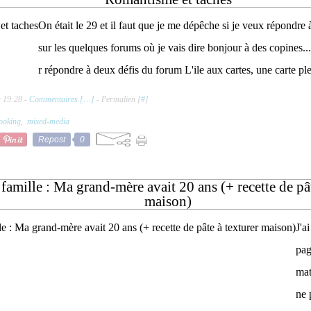
On était le 29 et il faut que je me dépêche si je veux répondre 
sur les quelques forums où je vais dire bonjour à des copines..
r répondre à deux défis du forum L'ile aux cartes, une carte pl
à 19:28 -
Commentaires [
…
]
- Permalien [
#
]
ooking
,
mixed-media
Repost
0
amille : Ma grand-mère avait 20 ans (+ recette de pât
maison)
J'a
pag
mat
ne 