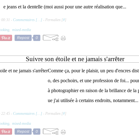
e jeans et la dentelle (moi aussi pour une autre réalisation que...
à 00:31 -
Commentaires [
…
]
- Permalien [
#
]
ooking
,
mixed-media
Repost
0
Suivre son étoile et ne jamais s'arrêter
Comme ça, pour le plaisir, un peu d'encres dist
o, des pochoirs, et une profession de foi... pour
à photographier en raison de la brillance de la 
ue j'ai utilisée à certains endroits, notamment...
à 22:45 -
Commentaires [
…
]
- Permalien [
#
]
ooking
,
mixed-media
Repost
0