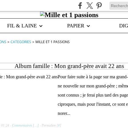
FIL & LAINE
PAPIER
DIG
IONS
>
CATEGORIES
>
MILLE ET 1 PASSIONS
Album famille : Mon grand-père avait 22 ans
Pour faire suite à la page sur ma grand-
ne nouvelle sur mon grand-père ; même
sont connus ; je ferai plus tard des page
ciproques, mais pour l'instant, ce sont 
norer...
à 01:24 -
Commentaires [
…
]
- Permalien [
#
]