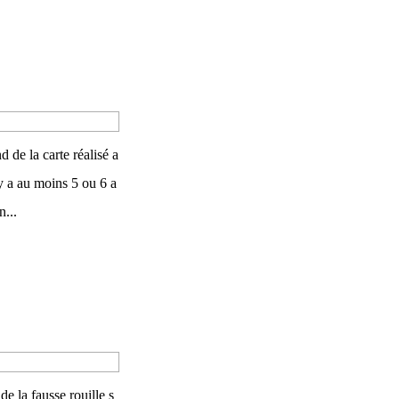
d de la carte réalisé a
 y a au moins 5 ou 6 a
n...
de la fausse rouille s