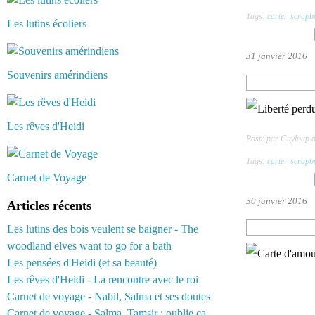
Tags:
carte
,
scrapb
Les lutins écoliers
31 janvier 2016
Souvenirs amérindiens
Les rêves d'Heidi
Posté par Guyloup 
Tags:
carte
,
scrapb
Carnet de Voyage
30 janvier 2016
Articles récents
Les lutins des bois veulent se baigner - The
woodland elves want to go for a bath
Les pensées d'Heidi (et sa beauté)
Les rêves d'Heidi - La rencontre avec le roi
Carnet de voyage - Nabil, Salma et ses doutes
Carnet de voyage - Salma, Tamsir : oublie ça...