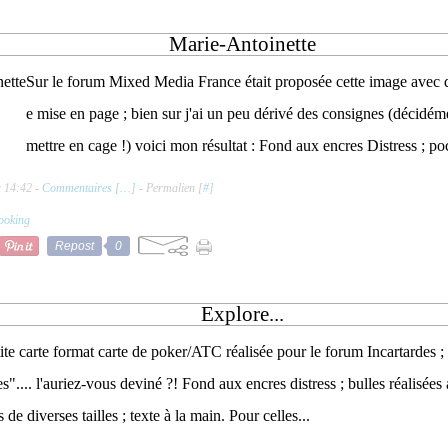
Marie-Antoinette
Sur le forum Mixed Media France était proposée cette image avec 
e mise en page ; bien sur j'ai un peu dérivé des consignes (décidémen
mettre en cage !) voici mon résultat : Fond aux encres Distress ; poc
à 14:42 -
Commentaires [
…
]
- Permalien [
#
]
ooking
Repost
0
Explore...
ite carte format carte de poker/ATC réalisée pour le forum Incartardes ; 
es".... l'auriez-vous deviné ?! Fond aux encres distress ; bulles réalisées
s de diverses tailles ; texte à la main. Pour celles...