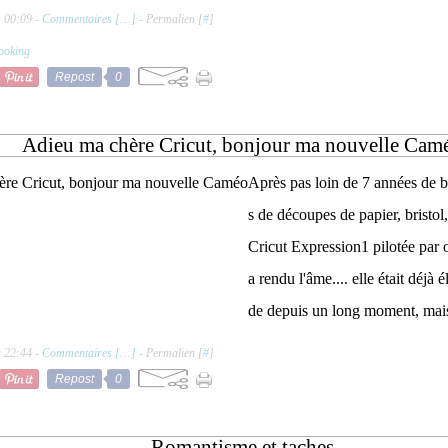
à 00:09 -
Commentaires [
…
]
- Permalien [
#
]
ooking
Repost
0
Adieu ma chère Cricut, bonjour ma nouvelle Cam
Après pas loin de 7 années de b
s de découpes de papier, bristol, 
Cricut Expression1 pilotée par
a rendu l'âme.... elle était déjà
de depuis un long moment, mais
à 22:44 -
Commentaires [
…
]
- Permalien [
#
]
Repost
0
Romantisme et taches