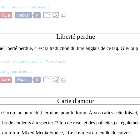
ooking
,
art journal
,
mixed-media
Repost
0
Liberté perdue
Liberté perdue, c''est la traduction du titre anglais de ce tag. Guyloup
à 01:05 -
Commentaires [
…
]
- Permalien [
#
]
ooking
,
mixed-media
Repost
0
Carte d'amour
Encore un autre défi terminé, pour le forum À vos cartes cette fois-ci, 
bo de couleurs à respecter (3 ton de rose, et des paillettes) et égaleme
du forum Mixed Media France, : Le cœur est en feuille de cuivre...