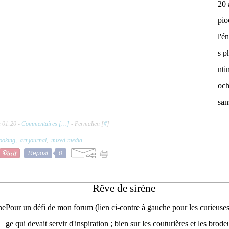
20 
pio
l'é
s p
nti
och
san
à 01:20 -
Commentaires [
…
]
- Permalien [
#
]
ooking
,
art journal
,
mixed-media
Repost
0
Rêve de sirène
Pour un défi de mon forum (lien ci-contre à gauche pour les curieuses 
ge qui devait servir d'inspiration ; bien sur les couturières et les brode