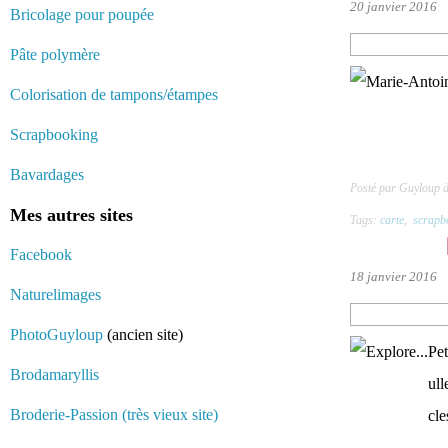
20 janvier 2016
Bricolage pour poupée
Pâte polymère
Colorisation de tampons/étampes
Scrapbooking
Bavardages
Posté par Guyloup 
Mes autres sites
Tags:
carte
,
scrapb
Facebook
18 janvier 2016
Naturelimages
PhotoGuyloup
(ancien site)
Pet
Brodamaryllis
ull
Broderie-Passion (très vieux site)
cle