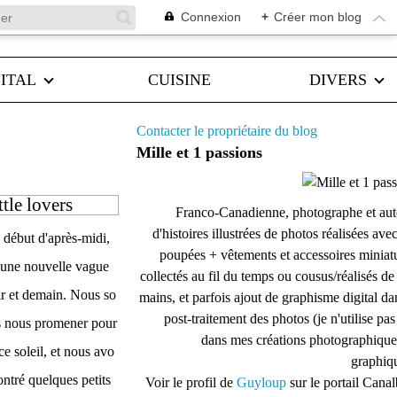
Connexion
+
Créer mon blog
ITAL
CUISINE
DIVERS
Contacter le propriétaire du blog
Mille et 1 passions
tle lovers
Franco-Canadienne, photographe et aut
d'histoires illustrées de photos réalisées ave
n début d'après-midi,
poupées + vêtements et accessoires miniat
d'une nouvelle vague
collectés au fil du temps ou cousus/réalisés d
ir et demain. Nous so
mains, et parfois ajout de graphisme digital da
post-traitement des photos (je n'utilise pas
s nous promener pour
dans mes créations photographique
ce soleil, et nous avo
graphiqu
ontré quelques petits
Voir le profil de
Guyloup
sur le portail Cana