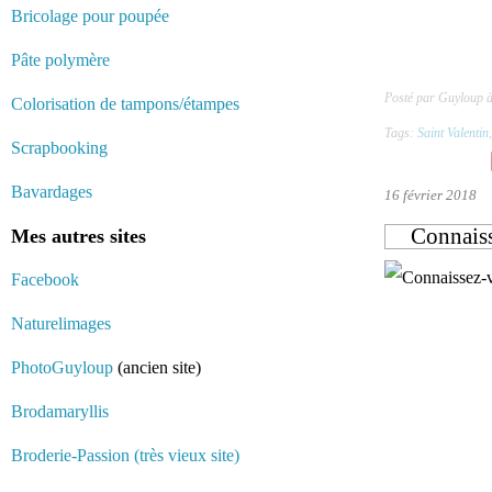
Bricolage pour poupée
Pâte polymère
Posté par Guyloup 
Colorisation de tampons/étampes
Tags:
Saint Valentin
Scrapbooking
Bavardages
16 février 2018
Connaiss
Mes autres sites
Facebook
Naturelimages
PhotoGuyloup
(ancien site)
Brodamaryllis
Broderie-Passion (très vieux site)