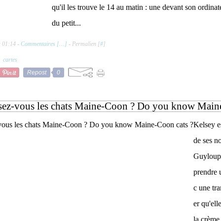
qu'il les trouve le 14 au matin : une devant son ordinate
du petit...
à 01:14 -
Commentaires [
…
]
- Permalien [
#
]
,
cartes
Repost
0
ez-vous les chats Maine-Coon ? Do you know Maine
Kelsey e
de ses n
Guyloup 
prendre 
c une tra
er qu'ell
la crème 