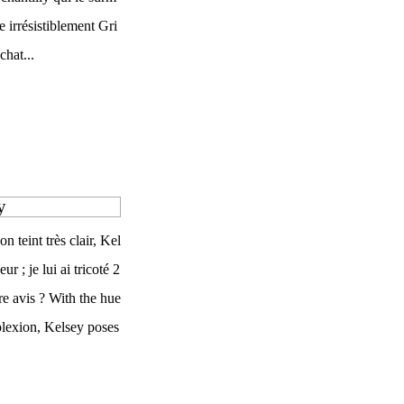
re irrésistiblement Gri
chat...
y
n teint très clair, Kel
 ; je lui ai tricoté 2
tre avis ? With the hue
plexion, Kelsey poses