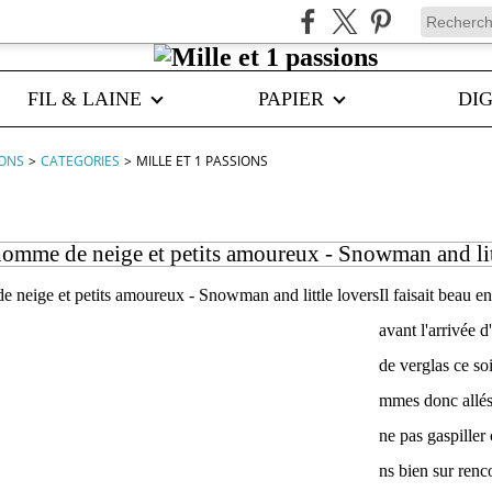
FIL & LAINE
PAPIER
DIG
IONS
>
CATEGORIES
>
MILLE ET 1 PASSIONS
mme de neige et petits amoureux - Snowman and lit
Il faisait beau e
avant l'arrivée 
de verglas ce so
mmes donc allé
ne pas gaspiller 
ns bien sur renc