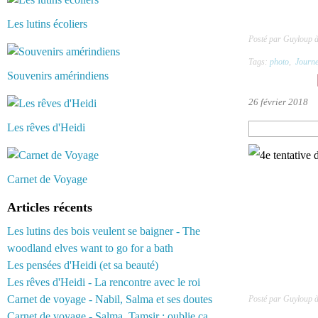
Les lutins écoliers
Posté par Guyloup 
Tags:
photo
,
Journe
Souvenirs amérindiens
26 février 2018
Les rêves d'Heidi
Carnet de Voyage
Articles récents
Les lutins des bois veulent se baigner - The
woodland elves want to go for a bath
Les pensées d'Heidi (et sa beauté)
Les rêves d'Heidi - La rencontre avec le roi
Carnet de voyage - Nabil, Salma et ses doutes
Posté par Guyloup 
Carnet de voyage - Salma, Tamsir : oublie ça...