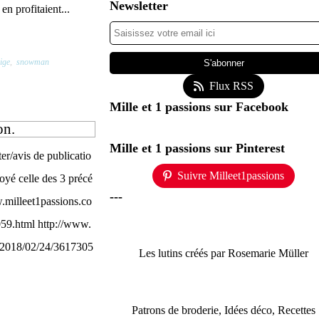
Newsletter
en profitaient...
ige
,
snowman
Flux RSS
Mille et 1 passions sur Facebook
on.
Mille et 1 passions sur Pinterest
ter/avis de publicatio
Suivre Milleet1passions
oyé celle des 3 précé
---
w.milleet1passions.co
59.html http://www.
s/2018/02/24/3617305
Les lutins créés par Rosemarie Müller
Patrons de broderie, Idées déco, Recettes