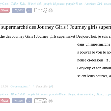
y Girls
,
Callie
,
Kyla
,
18 inch doll
,
poupée 18 pouces. poupée 46 cm
,
American Girl
,
couch
Repost
0
 supermarché des Journey Girls ! Journey girls super
Aujourd'hui, je suis a
dans un supermarché t
s pouvez le voir le n
neuse ci-dessous !!! J
Guyloup et son amour
saient leurs courses,
à 19:06 -
Commentaires [
…
]
- Permalien [
#
]
y Girls
,
18 inch doll
,
poupée 18 pouces. poupée 46 cm
,
Taryn
,
American Girl
,
Alana
,
sup
Repost
0