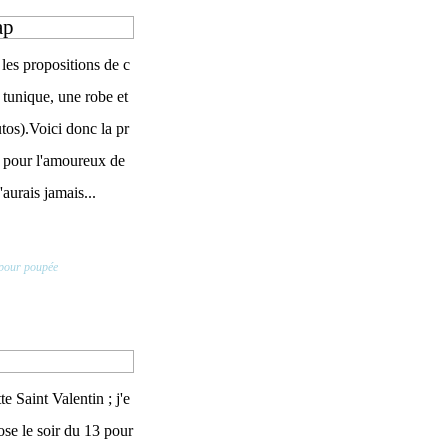
ap
les propositions de c
 tunique, une robe et
utos).Voici donc la pr
e pour l'amoureux de
aurais jamais...
 pour poupée
te Saint Valentin ; j'e
pose le soir du 13 pour