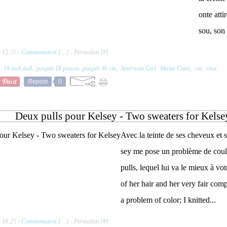
onte atti
sou, son 
à 12:21 -
Commentaires [
…
]
- Permalien [
#
]
,
18 inch doll
,
poupée 18 pouces. poupée 46 cm
,
American Girl
,
Maine Coon
,
cat
,
chat
Repost
0
Deux pulls pour Kelsey - Two sweaters for Kelse
Avec la teinte de ses cheveux et so
sey me pose un problème de couleur
pulls, lequel lui va le mieux à vo
of her hair and her very fair com
a problem of color; I knitted...
à 18:25 -
Commentaires [
…
]
- Permalien [
#
]