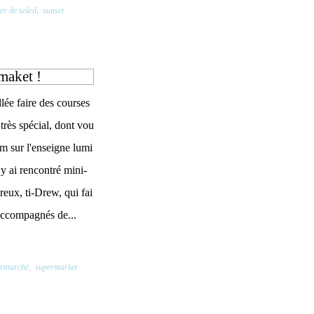
er de soleil
,
sunset
maket !
llée faire des courses
rès spécial, dont vou
om sur l'enseigne lumi
'y ai rencontré mini-
eux, ti-Drew, qui fai
 accompagnés de...
ermarché
,
supermarket