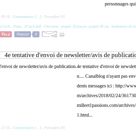
personnages qui 
à 00:18 -
Commentaires [
…
]
- Permalien [
#
]
y Girls
,
Dana
,
18 inch doll
,
Chavonne
,
poupée 18 pouces. poupée 46 cm
,
bonhomme de ne
Repost
0
4e tentative d'envoi de newsletter/avis de publicati
4e tentative d'envoi de newslet
n.... Canalblog n'ayant pas env
dents messages ici : http://ww
m/archives/2018/02/24/361730
milleet1passions.com/archive
1.html...
à 13:10 -
Commentaires [
…
]
- Permalien [
#
]