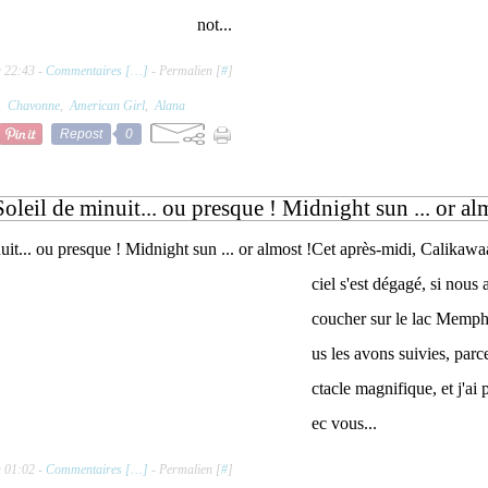
not...
à 22:43 -
Commentaires [
…
]
- Permalien [
#
]
,
Chavonne
,
American Girl
,
Alana
Repost
0
Soleil de minuit... ou presque ! Midnight sun ... or al
Cet après-midi, Calikawaa
ciel s'est dégagé, si nous a
coucher sur le lac Memp
us les avons suivies, parc
ctacle magnifique, et j'ai p
ec vous...
à 01:02 -
Commentaires [
…
]
- Permalien [
#
]