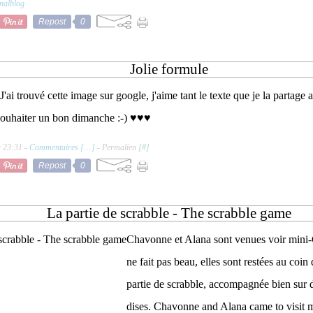
nalblog
Repost
0
Jolie formule
J'ai trouvé cette image sur google, j'aime tant le texte que je la partage
ouhaiter un bon dimanche :-) ♥♥♥
à 23:31 -
Commentaires [
…
]
- Permalien [
#
]
Repost
0
La partie de scrabble - The scrabble game
Chavonne et Alana sont venues voir mini
ne fait pas beau, elles sont restées au coin 
partie de scrabble, accompagnée bien sur
dises. Chavonne and Alana came to visit m