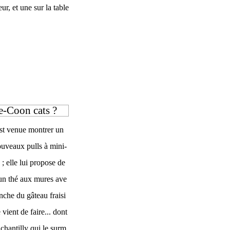
ur, et une sur la table
-Coon cats ?
st venue montrer un
ouveaux pulls à mini-
; elle lui propose de
un thé aux mures ave
nche du gâteau fraisi
e vient de faire... dont
chantilly qui le surm