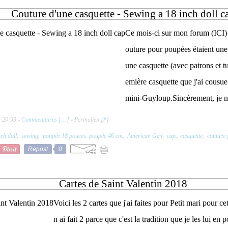
Couture d'une casquette - Sewing a 18 inch doll c
Ce mois-ci sur mon forum (ICI) 
outure pour poupées étaient une
une casquette (avec patrons et t
emière casquette que j'ai cousu
mini-Guyloup.Sincèrement, je n'
à 20:53 -
Commentaires [
…
]
- Permalien [
#
]
nch doll
,
sewing
,
poupée 18 pouces. poupée 46 cm
,
American Girl
,
cap
,
casquette
,
couture
Repost
0
Cartes de Saint Valentin 2018
Voici les 2 cartes que j'ai faites pour Petit mari pour cet
n ai fait 2 parce que c'est la tradition que je les lui en 