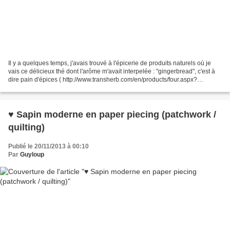
Il y a quelques temps, j'avais trouvé à l'épicerie de produits naturels où je
vais ce délicieux thé dont l'arôme m'avait interpelée : "gingerbread", c'est à
dire pain d'épices ( http://www.transherb.com/en/products/four.aspx?
p=pain_epices )..... bien...
♥ Sapin moderne en paper piecing (patchwork /
quilting)
Publié le 20/11/2013 à 00:10
Par
Guyloup