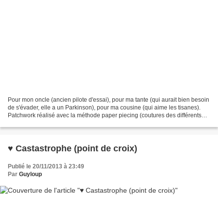
Pour mon oncle (ancien pilote d'essai), pour ma tante (qui aurait bien besoin
de s'évader, elle a un Parkinson), pour ma cousine (qui aime les tisanes).
Patchwork réalisé avec la méthode paper piecing (coutures des différents
morceaux de tissus effectuées...
♥ Castastrophe (point de croix)
Publié le 20/11/2013 à 23:49
Par
Guyloup