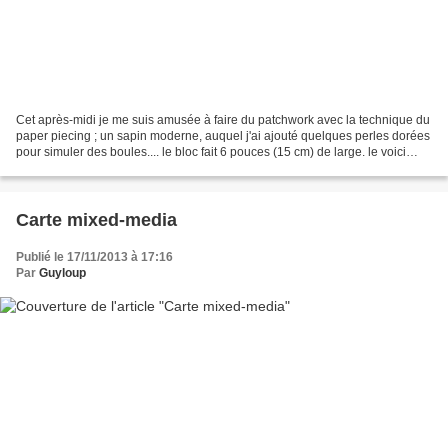
Cet après-midi je me suis amusée à faire du patchwork avec la technique du
paper piecing ; un sapin moderne, auquel j'ai ajouté quelques perles dorées
pour simuler des boules.... le bloc fait 6 pouces (15 cm) de large. le voici
lorsqu'il était encore...
Carte mixed-media
Publié le 17/11/2013 à 17:16
Par
Guyloup