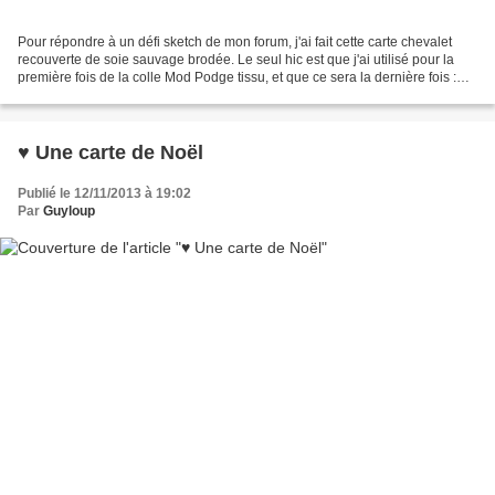
Pour répondre à un défi sketch de mon forum, j'ai fait cette carte chevalet
recouverte de soie sauvage brodée. Le seul hic est que j'ai utilisé pour la
première fois de la colle Mod Podge tissu, et que ce sera la dernière fois :
hier soir mon tissu collé...
♥ Une carte de Noël
Publié le 12/11/2013 à 19:02
Par
Guyloup