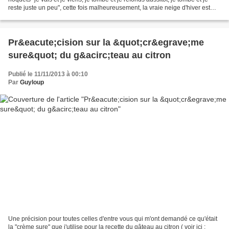
reste juste un peu", cette fois malheureusement, la vraie neige d'hiver est
arrivée du nord, et voilà...
Pr&eacute;cision sur la &quot;cr&egrave;me
sure&quot; du g&acirc;teau au citron
Publié le 11/11/2013 à 00:10
Par
Guyloup
Une précision pour toutes celles d'entre vous qui m'ont demandé ce qu'était
la "crème sure" que j'utilise pour la recette du gâteau au citron ( voir ici :