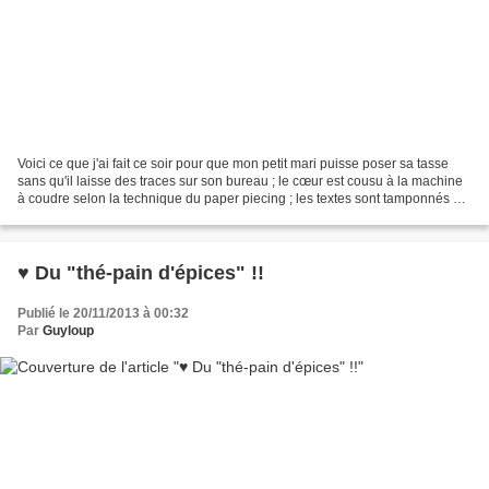
Voici ce que j'ai fait ce soir pour que mon petit mari puisse poser sa tasse
sans qu'il laisse des traces sur son bureau ; le cœur est cousu à la machine
à coudre selon la technique du paper piecing ; les textes sont tamponnés à
l'encre Stazon indélébile...
♥ Du "thé-pain d'épices" !!
Publié le 20/11/2013 à 00:32
Par
Guyloup