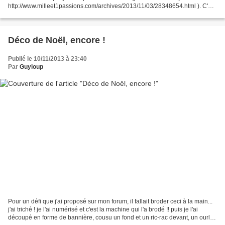
http://www.milleet1passions.com/archives/2013/11/03/28348654.html ). C'est
bien de la crème aigre,...
Déco de Noël, encore !
Publié le 10/11/2013 à 23:40
Par
Guyloup
Pour un défi que j'ai proposé sur mon forum, il fallait broder ceci à la main...
j'ai triché ! je l'ai numérisé et c'est la machine qui l'a brodé !! puis je l'ai
découpé en forme de bannière, cousu un fond et un ric-rac devant, un ourlet