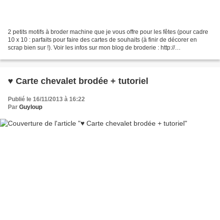
2 petits motifs à broder machine que je vous offre pour les fêtes (pour cadre
10 x 10 : parfaits pour faire des cartes de souhaits (à finir de décorer en
scrap bien sur !). Voir les infos sur mon blog de broderie : http://
brodamaryllis .canalblog.co...
♥ Carte chevalet brodée + tutoriel
Publié le 16/11/2013 à 16:22
Par
Guyloup