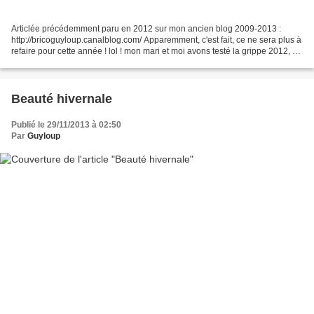
Articlée précédemment paru en 2012 sur mon ancien blog 2009-2013 :
http://bricoguyloup.canalblog.com/ Apparemment, c'est fait, ce ne sera plus à
refaire pour cette année ! lol ! mon mari et moi avons testé la grippe 2012, ou
tout au moins ce que je pense...
Beauté hivernale
Publié le 29/11/2013 à 02:50
Par
Guyloup