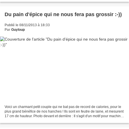
Du pain d'épice qui ne nous fera pas grossir :-))
Publié le 08/11/2013 à 18:33
Par
Guyloup
Voici un charmant petit couple qui ne bat pas de record de calories, pour le
plus grand bénéfice de nos hanches ! Ils sont en feutre de laine, et mesurent
17 cm de hauteur. Photo devant et derrière : Il s'agit d'un motif pour machine
à broder que j'ai...