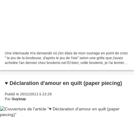
Une internaute m'a demandé où j'en étais de mon ouvrage en point de croix
" le jeu de la brodeuse, d'après le jeu de l'oie" selon une grille que j'avais
achetée l'an dernier chez broderie.net Et bien, cette broderie, je l'ai terminée
au mois de juin dernier...
♥ Déclaration d'amour en quilt (paper piecing)
Publié le 20/11/2013 à 23:29
Par
Guyloup