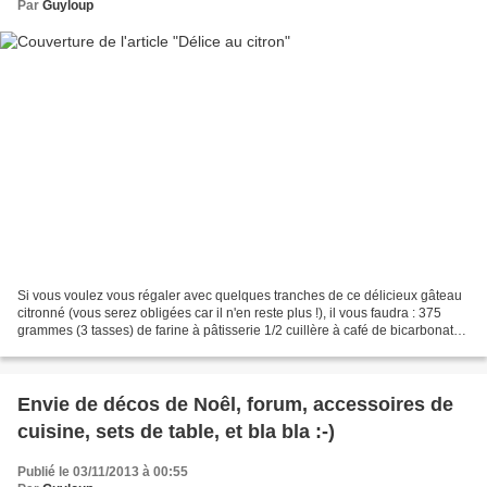
Par
Guyloup
Si vous voulez vous régaler avec quelques tranches de ce délicieux gâteau
citronné (vous serez obligées car il n'en reste plus !), il vous faudra : 375
grammes (3 tasses) de farine à pâtisserie 1/2 cuillère à café de bicarbonate
de soude 1/2 cuillère...
Envie de décos de Noêl, forum, accessoires de
cuisine, sets de table, et bla bla :-)
Publié le 03/11/2013 à 00:55