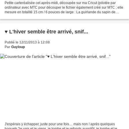
Petite carteréalisée cet après-midi, découpée sur ma Cricut (pilotée par
ordinateur avec MTC pour découper le fichier également créé sur MTC ; elle
mesure en totalité 15 cm / 6 pouces de large : La guirlande du sapin de
gauche est faite avec un stylo...
♥ L'hiver semble être arrivé, snif...
Publié le 12/11/2013 à 12:08
Par
Guyloup
J'espérais y échapper, juste pour une fois.... mais non ! après quelques
hoquets "je vais et je viens, je tombe et je refonds aussitôt, je tombe et je