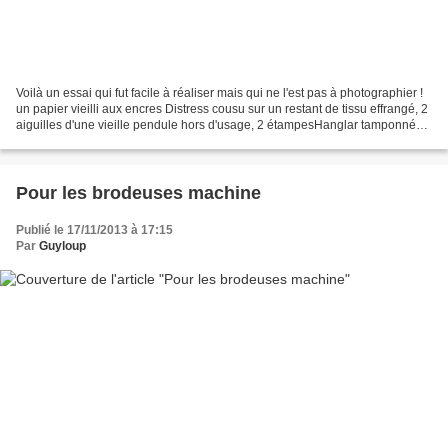
Voilà un essai qui fut facile à réaliser mais qui ne l'est pas à photographier !
un papier vieilli aux encres Distress cousu sur un restant de tissu effrangé, 2
aiguilles d'une vieille pendule hors d'usage, 2 étampesHanglar tamponnées
à la Stazon sur...
Pour les brodeuses machine
Publié le 17/11/2013 à 17:15
Par
Guyloup