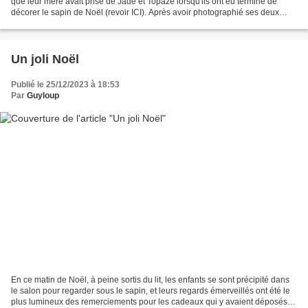
que leur mère avait prise de Jade et Topaze lorsqu'ils ont eu terminé de
décorer le sapin de Noël (revoir ICI). Après avoir photographié ses deux
amours, Valérie a mis l'appareil...
Un joli Noël
Publié le 25/12/2023 à 18:53
Par
Guyloup
En ce matin de Noël, à peine sortis du lit, les enfants se sont précipité dans
le salon pour regarder sous le sapin, et leurs regards émerveillés ont été le
plus lumineux des remerciements pour les cadeaux qui y avaient déposés