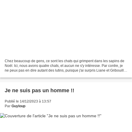
Chez beaucoup de gens, ce sont les chats qui grimpent dans les sapins de
Noël. Ici, nous avons quatre chats, et aucun ne s'y intéresse. Par contre, je
ne peux pas en dire autant des lutins, puisque j'ai surpris Liane et Gribouille
qui voulaient attraper...
Je ne suis pas un homme !!
Publié le 14/12/2023 à 13:57
Par
Guyloup