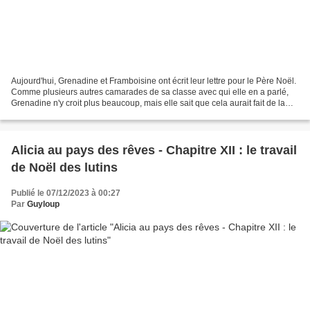
Aujourd'hui, Grenadine et Framboisine ont écrit leur lettre pour le Père Noël.
Comme plusieurs autres camarades de sa classe avec qui elle en a parlé,
Grenadine n'y croit plus beaucoup, mais elle sait que cela aurait fait de la
peine à sa petite sœur...
Alicia au pays des rêves - Chapitre XII : le travail
de Noël des lutins
Publié le 07/12/2023 à 00:27
Par
Guyloup