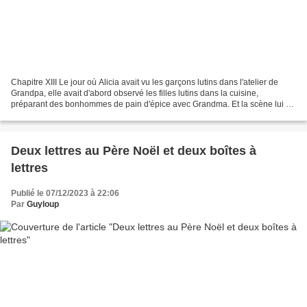
Chapitre XIII Le jour où Alicia avait vu les garçons lutins dans l'atelier de
Grandpa, elle avait d'abord observé les filles lutins dans la cuisine,
préparant des bonhommes de pain d'épice avec Grandma. Et la scène lui a
beaucoup plu ! Pour mieux profiter...
Deux lettres au Père Noël et deux boîtes à
lettres
Publié le 07/12/2023 à 22:06
Par
Guyloup