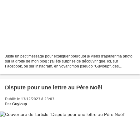
Juste un petit message pour expliquer pourquoi je viens d'ajouter ma photo
sur la droite de mon blog : j'ai été surprise de découvrir que, ici, sur
Facebook, ou sur Instagram, en voyant mon pseudo "Guyloup", des
personnes pensaient que j'étais un homme...
Dispute pour une lettre au Père Noël
Publié le 13/12/2023 à 23:03
Par
Guyloup