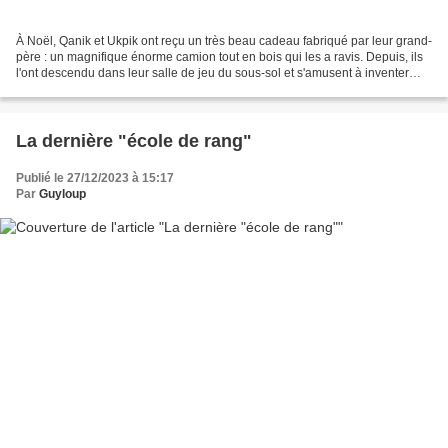
À Noël, Qanik et Ukpik ont reçu un très beau cadeau fabriqué par leur grand-
père : un magnifique énorme camion tout en bois qui les a ravis. Depuis, ils
l'ont descendu dans leur salle de jeu du sous-sol et s'amusent à inventer
plein d'histoires autour...
La dernière "école de rang"
Publié le 27/12/2023 à 15:17
Par
Guyloup