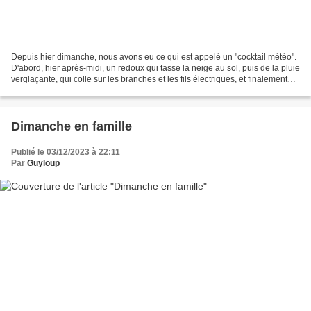
Depuis hier dimanche, nous avons eu ce qui est appelé un "cocktail météo".
D'abord, hier après-midi, un redoux qui tasse la neige au sol, puis de la pluie
verglaçante, qui colle sur les branches et les fils électriques, et finalement
dans la soirée, une...
Dimanche en famille
Publié le 03/12/2023 à 22:11
Par
Guyloup