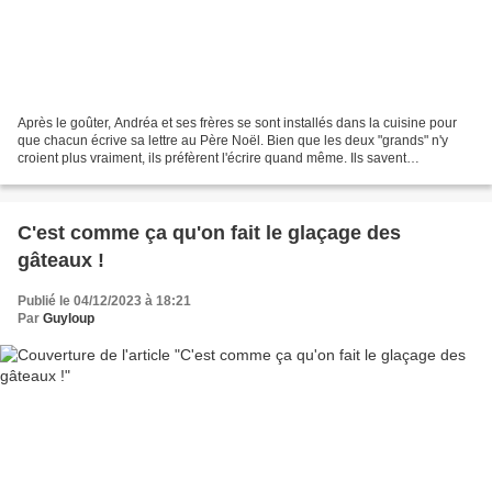
Après le goûter, Andréa et ses frères se sont installés dans la cuisine pour
que chacun écrive sa lettre au Père Noël. Bien que les deux "grands" n'y
croient plus vraiment, ils préfèrent l'écrire quand même. Ils savent
exactement comment faire puisqu'il...
C'est comme ça qu'on fait le glaçage des
gâteaux !
Publié le 04/12/2023 à 18:21
Par
Guyloup