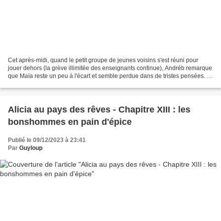
Cet après-midi, quand le petit groupe de jeunes voisins s'est réuni pour
jouer dehors (la grève illimitée des enseignants continue), Andréb remarque
que Maïa reste un peu à l'écart et semble perdue dans de tristes pensées. Il
cherche un prétexte pour...
Alicia au pays des rêves - Chapitre XIII : les
bonshommes en pain d'épice
Publié le 09/12/2023 à 23:41
Par
Guyloup