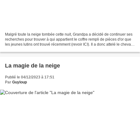
Malgré toute la neige tombée cette nuit, Grandpa a décidé de continuer ses
recherches pour trouver à qui appartient le coffre rempli de pièces d'or que
les jeunes lutins ont trouvé récemment (revoir ICI). Il a donc attelé le cheval
au traineau pour aller...
La magie de la neige
Publié le 04/12/2023 à 17:51
Par
Guyloup