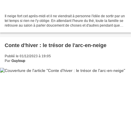
Il neige fort cet après-midi et il ne viendrait à personne l'idée de sortir par un
tel temps si rien ne l'y oblige. En attendant l'heure du thé, toute la famille se
retrouve au salon à parler doucement de choses et d'autres pendant que
Maurice change...
Conte d'hiver : le trésor de l'arc-en-neige
Publié le 01/12/2023 à 19:05
Par
Guyloup