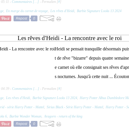
 05:11 -
Commentaires [
…
]
- Permalien [
#
]
age
,
En marge du carnet de voyage
,
Les rêves d'Heidi
,
Barbie Signature Looks 13 2024
Repost
0
Les rêves d'Heidi - La rencontre avec le roi
Heidi se pensait tranquille désormais puis
t de rêve "bizarre" depuis quatre semaines
e carnet où elle consignait ses rêves d'ap
s nocturnes. Jusqu'à cette nuit ... Écoutons
à 04:39 -
Commentaires [
…
]
- Permalien [
#
]
age
,
Les rêves d'Heidi
,
Barbie Signature Looks 13 2024
,
Harry Potter Albus Dumbledore Ma
id - série Harry Potter - Mattel
,
Sirius Black - Série Harry Potter - Mattel
,
Harry Potter - S
oks 6
,
Barbie Wonder Woman
,
Aragorn - return of the king
Repost
0