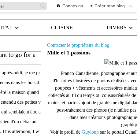
Connexion
+
Créer mon blog
ITAL
CUISINE
DIVERS
Contacter le propriétaire du blog
Mille et 1 passions
nt to go for a
 après-midi, je me pr
Franco-Canadienne, photographe et aut
d'histoires illustrées de photos réalisées ave
nais dans les bois d
poupées + vêtements et accessoires miniat
ière la maison quand
collectés au fil du temps ou cousus/réalisés d
i entendu des petites v
mains, et parfois ajout de graphisme digital da
post-traitement des photos (je n'utilise pas
 qui semblaient être a
dans mes créations photographique
ilieu d'un débat ani
graphiqu
 This afternoon, I w
Voir le profil de
Guyloup
sur le portail Cana