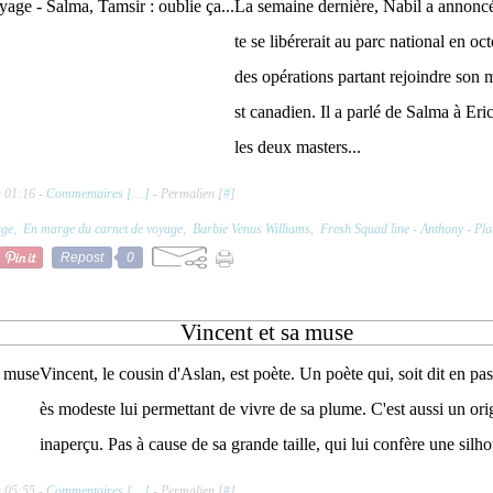
La semaine dernière, Nabil a annonc
te se libérerait au parc national en oc
des opérations partant rejoindre son 
st canadien. Il a parlé de Salma à Eri
les deux masters...
à 01:16 -
Commentaires [
…
]
- Permalien [
#
]
age
,
En marge du carnet de voyage
,
Barbie Venus Williams
,
Fresh Squad line - Anthony - Pla
Repost
0
Vincent et sa muse
Vincent, le cousin d'Aslan, est poète. Un poète qui, soit dit en pa
ès modeste lui permettant de vivre de sa plume. C'est aussi un ori
inaperçu. Pas à cause de sa grande taille, qui lui confère une silhou
à 05:55 -
Commentaires [
…
]
- Permalien [
#
]