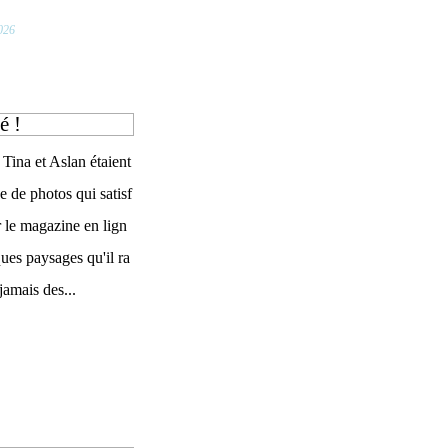
026
é !
Tina et Aslan étaient
he de photos qui satisf
 le magazine en lign
ques paysages qu'il ra
jamais des...