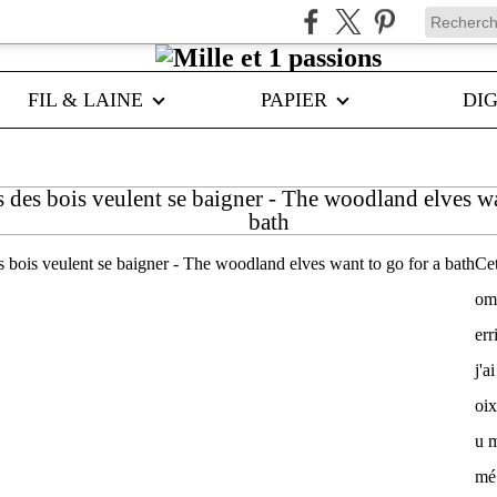
FIL & LAINE
PAPIER
DIG
s des bois veulent se baigner - The woodland elves wa
bath
Cet
ome
err
j'a
oix
u m
mé.