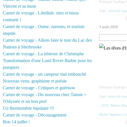
Posté par Guyloup à
Vincent et sa muse
Tags:
carnet de voy
Carnet de voyage - Libellule. rires et bisou
contrarié !
Carnet de voyage - Ourse, oursons, et touriste
3 août 2026
stupide
Carnet de voyage - Allons faire le tour du Lac des
Nations à Sherbrooke
Carnet de voyage - La tristesse de Christophe
Transformation d'une Land Rover Barbie pour les
pompiers
Carnet de voyage - un campeur mal embouché
Nouveau venu, graphisme et poésie
Carnet de voyage - Critiques et guérison
Posté par Guyloup 
Carnet de voyage - Du nouveau chez Tamsir +
Tags:
carnet de voy
l'Odyssée et un bon prof
- 2019
,
Rubeus Hagr
Un thermomètre bipolaire !!!
Carnet de voyage - Découragement
Barbie Signature Lo
Bon 14 juillet !