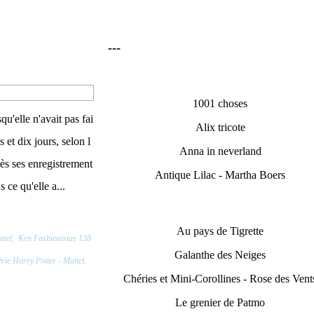
---
1001 choses
qu'elle n'avait pas fai
Alix tricote
 et dix jours, selon l
Anna in neverland
rès ses enregistrement
Antique Lilac - Martha Boers
 ce qu'elle a...
Au pays de Tigrette
ttel
,
Ken Fashionistas 138
Galanthe des Neiges
érie Harry Potter - Mattel
,
Chéries et Mini-Corollines - Rose des Vent
Le grenier de Patmo