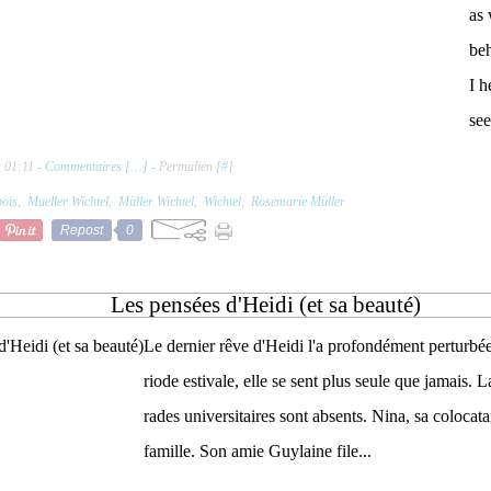
as 
be
I h
see
 01:11 -
Commentaires [
…
]
- Permalien [
#
]
bois
,
Mueller Wichtel
,
Müller Wichtel
,
Wichtel
,
Rosemarie Müller
Repost
0
Les pensées d'Heidi (et sa beauté)
Le dernier rêve d'Heidi l'a profondément perturbée 
riode estivale, elle se sent plus seule que jamais. 
rades universitaires sont absents. Nina, sa colocatai
famille. Son amie Guylaine file...