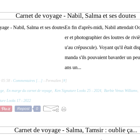
Carnet de voyage - Nabil, Salma et ses doutes
En fin d'après-midi, Nabil attendait O
er et photographier des loutres de riviè
u'au crépuscule). Voyant qu'il était di
manda s'ils pouvaient bavarder un peu, e
ans un...
à 05:58 -
Commentaires [
…
]
- Permalien [
#
]
age
,
En marge du carnet de voyage
,
Ken Signature Looks 25 - 2024
,
Barbie Venus Williams
ture Looks 17 - 2022
Repost
0
Carnet de voyage - Salma, Tamsir : oublie ça...