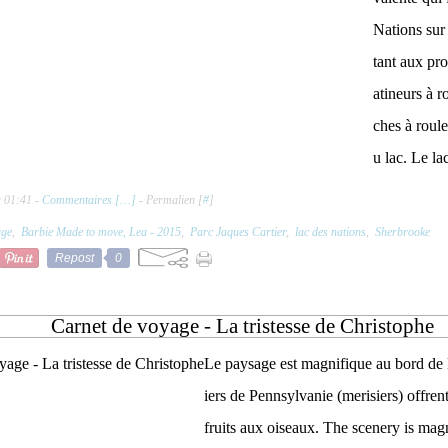
Nations sur
tant aux pro
atineurs à r
ches à roule
u lac. Le lac
à 01:41 -
Commentaires [
…
]
- Permalien [
#
]
age
,
Barbie Made to move, Lea - 2015
,
Parc Jaques Cartier
,
lac des nations
,
Sherbrooke
Repost
0
Carnet de voyage - La tristesse de Christophe
Le paysage est magnifique au bord de la
iers de Pennsylvanie (merisiers) offre
fruits aux oiseaux. The scenery is magn