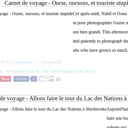
Carnet de voyage - Ourse, oursons, et touriste stup
Cet après-midi, Nabil et Oona
nt pour photographier l'ourse no
ont bien grandi. This afterno
ited patiently to photograph th
ubs who have grown so much. 
à 04:45 -
Commentaires [
…
]
- Permalien [
#
]
age
,
Ken Signature Looks 25 - 2024
,
Barbie Signature Looks 2024 24
Repost
0
de voyage - Allons faire le tour du Lac des Nations 
Aujourd'hu
faire une bo
valente qui 