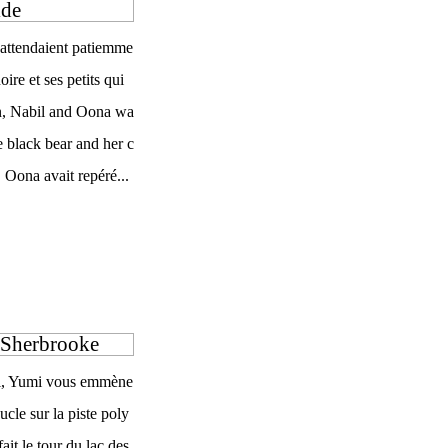
ide
 attendaient patiemme
ire et ses petits qui
on, Nabil and Oona wa
e black bear and her c
Oona avait repéré...
à Sherbrooke
i, Yumi vous emmène
ucle sur la piste poly
fait le tour du lac des