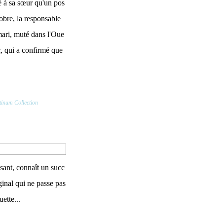
é à sa sœur qu'un pos
tobre, la responsable
mari, muté dans l'Oue
c, qui a confirmé que
tinum Collection
ssant, connaît un succ
ginal qui ne passe pas
ette...