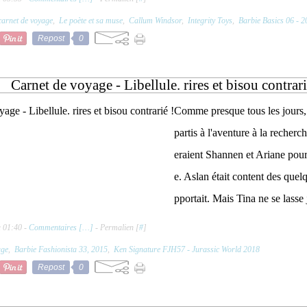
arnet de voyage
,
Le poète et sa muse
,
Callum Windsor
,
Integrity Toys
,
Barbie Basics 06 - 2
Repost
0
Carnet de voyage - Libellule. rires et bisou contrari
Comme presque tous les jours, 
partis à l'aventure à la recherc
eraient Shannen et Ariane pour
e. Aslan était content des quel
pportait. Mais Tina ne se lasse 
à 01:40 -
Commentaires [
…
]
- Permalien [
#
]
age
,
Barbie Fashionista 33, 2015
,
Ken Signature FJH57 - Jurassic World 2018
Repost
0