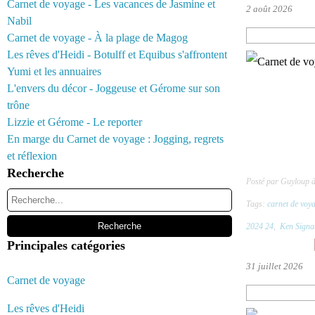
Carnet de voyage - Les vacances de Jasmine et
2 août 2026
Nabil
Carnet de voyage - À la plage de Magog
Les rêves d'Heidi - Botulff et Equibus s'affrontent
Yumi et les annuaires
L'envers du décor - Joggeuse et Gérome sur son
trône
Lizzie et Gérome - Le reporter
En marge du Carnet de voyage : Jogging, regrets
et réflexion
Recherche
Posté par Guyloup 
Tags:
carnet de voy
2024 24
,
Ken Signa
Principales catégories
31 juillet 2026
Carnet de voyage
Les rêves d'Heidi