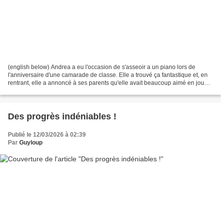
(english below) Andrea a eu l'occasion de s'asseoir a un piano lors de
l'anniversaire d'une camarade de classe. Elle a trouvé ça fantastique et, en
rentrant, elle a annoncé à ses parents qu'elle avait beaucoup aimé en jouer,
et qu'elle voulait absolument...
Des progrès indéniables !
Publié le 12/03/2026 à 02:39
Par
Guyloup