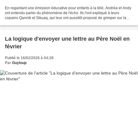
En regardant une émission éducative pour enfants à la télé, Andréa et Andy
ont entendu parler du phénomène de l'écho. Ils l'ont expliqué à leurs
copains Qannik et Sikuaq, qui leur ont aussitôt proposé de grimper sur la
colline pour voir si c'était vrai....
La logique d'envoyer une lettre au Père Noël en
février
Publié le 16/02/2026 à 04:28
Par
Guyloup