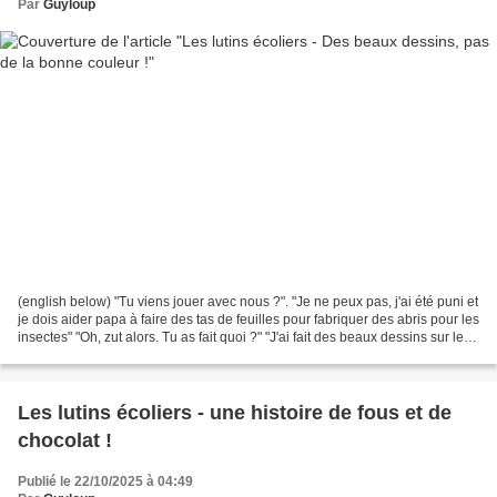
Par
Guyloup
(english below) "Tu viens jouer avec nous ?". "Je ne peux pas, j'ai été puni et
je dois aider papa à faire des tas de feuilles pour fabriquer des abris pour les
insectes" "Oh, zut alors. Tu as fait quoi ?" "J'ai fait des beaux dessins sur les
tiroirs...
Les lutins écoliers - une histoire de fous et de
chocolat !
Publié le 22/10/2025 à 04:49