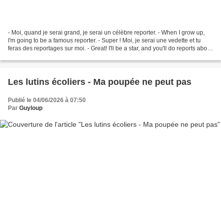
- Moi, quand je serai grand, je serai un célèbre reporter. - When I grow up,
I'm going to be a famous reporter. - Super ! Moi, je serai une vedette et tu
feras des reportages sur moi. - Great! I'll be a star, and you'll do reports about
me. - Non, je...
Les lutins écoliers - Ma poupée ne peut pas
Publié le 04/06/2026 à 07:50
Par
Guyloup