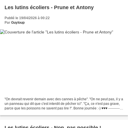
Les lutins écoliers - Prune et Antony
Publié le 19/04/2026 à 00:22
Par
Guyloup
"On devrait revenir demain avec des cannes à pêche". "On ne peut pas, il y a
un panneau qui dit que c'est interdit de pêcher ici". "Ça, ce n'est pas grave,
parce que les poissons ne savent pas lire !". Bonne journée :-) ♥♥♥ -------------
--- "We should...
Les lutins écoliers - Non, pas possible !