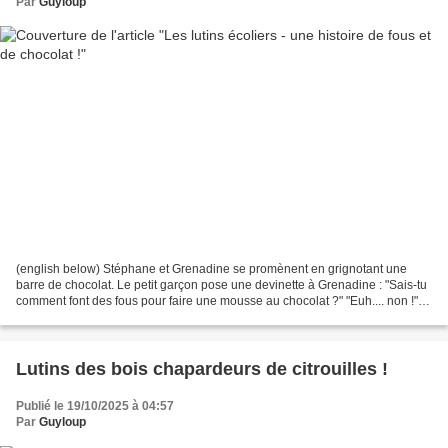
Par
Guyloup
(english below) Stéphane et Grenadine se promènent en grignotant une
barre de chocolat. Le petit garçon pose une devinette à Grenadine : "Sais-tu
comment font des fous pour faire une mousse au chocolat ?" "Euh.... non !".
"Facile : il y en a un qui lit...
Lutins des bois chapardeurs de citrouilles !
Publié le 19/10/2025 à 04:57
Par
Guyloup