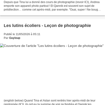
Depuis que Tina lui a donné des cours de photographie (revoir ICI), Andrea
emporte son appareil photo partout ! Et Qannik est souvent son sujet de
prédilection… comme cet après-midi, par exemple. "Ouai, super ! Ne bouge
surtout pas, je vais prendre une...
Les lutins écoliers - Leçon de photographie
Publié le 11/05/2026 à 05:11
Par
Guyloup
(english below) Quand Tina et Aslan sont rentrés hier après-midi de leur
randonnée (ICI), ils ont eu la surprise de voir qu'Andréa et Qannik les