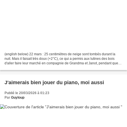
(english below) 22 mars : 25 centimètres de neige sont tombés durant la
nuit. Mais il faisait très doux (+2°C), ce qui a permis aux lutines des bois
d'aller faire leur marché en compagnie de Grandma et Janot, pendant que
Grandpa et les garçons lutins...
J'aimerais bien jouer du piano, moi aussi
Publié le 20/03/2026 à 01:23
Par
Guyloup