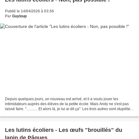
Publié le 14/04/2026 à 03:56
Par
Guyloup
Depuis quelques jours, un nouveau est arrivé, et il a voulu jouer les
intimidateurs auprès des élèves de la petite école. Mais Andy ne s'est pas
laissé faire. "............ Et alors là, je lui ai dit ça". Les trois autres sont stupéfaits,
d'autant plus...
Les lutins écoliers - Les œufs "brouillés" du
lapin de Pâques