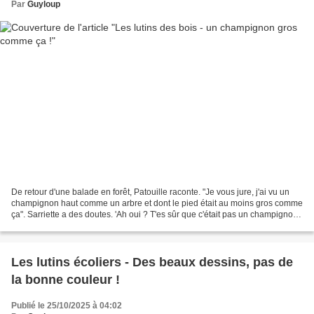
Par
Guyloup
De retour d'une balade en forêt, Patouille raconte. "Je vous jure, j'ai vu un
champignon haut comme un arbre et dont le pied était au moins gros comme
ça". Sarriette a des doutes. 'Ah oui ? T'es sûr que c'était pas un champignon
hallucinogène ?!!". Bonne...
Les lutins écoliers - Des beaux dessins, pas de
la bonne couleur !
Publié le 25/10/2025 à 04:02