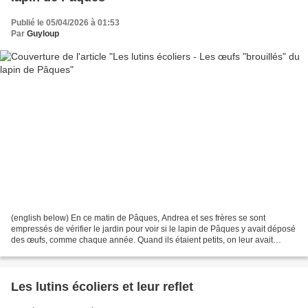
Publié le 05/04/2026 à 01:53
Par
Guyloup
(english below) En ce matin de Pâques, Andrea et ses frères se sont
empressés de vérifier le jardin pour voir si le lapin de Pâques y avait déposé
des œufs, comme chaque année. Quand ils étaient petits, on leur avait
raconté que cela arrivait presque...
Les lutins écoliers et leur reflet