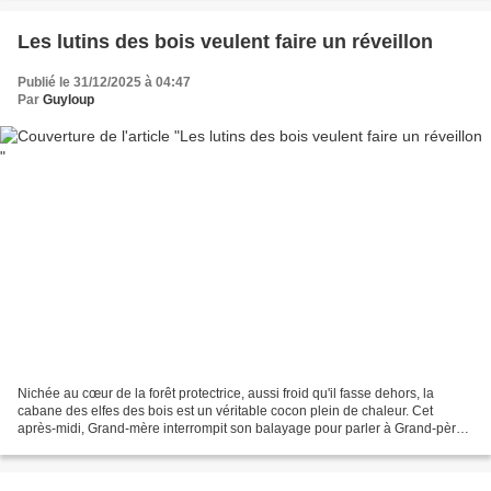
Les lutins des bois veulent faire un réveillon
Publié le 31/12/2025 à 04:47
Par
Guyloup
Nichée au cœur de la forêt protectrice, aussi froid qu'il fasse dehors, la
cabane des elfes des bois est un véritable cocon plein de chaleur. Cet
après-midi, Grand-mère interrompit son balayage pour parler à Grand-père.
"Tu sais, les enfants aimeraient...