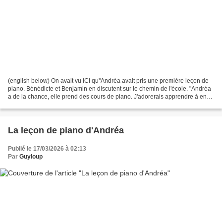
(english below) On avait vu ICI qu''Andréa avait pris une première leçon de
piano. Bénédicte et Benjamin en discutent sur le chemin de l'école. "Andréa
a de la chance, elle prend des cours de piano. J'adorerais apprendre à en
jouer aussi. Pas toi ?" "Oh...
La leçon de piano d'Andréa
Publié le 17/03/2026 à 02:13
Par
Guyloup