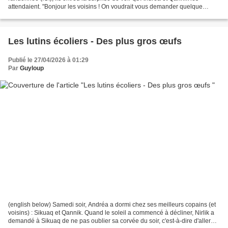
attendaient. "Bonjour les voisins ! On voudrait vous demander quelque
chose". "Oui ! On voudrait que vous...
Les lutins écoliers - Des plus gros œufs
Publié le 27/04/2026 à 01:29
Par
Guyloup
(english below) Samedi soir, Andréa a dormi chez ses meilleurs copains (et
voisins) : Sikuaq et Qannik. Quand le soleil a commencé à décliner, Nirlik a
demandé à Sikuaq de ne pas oublier sa corvée du soir, c'est-à-dire d'aller