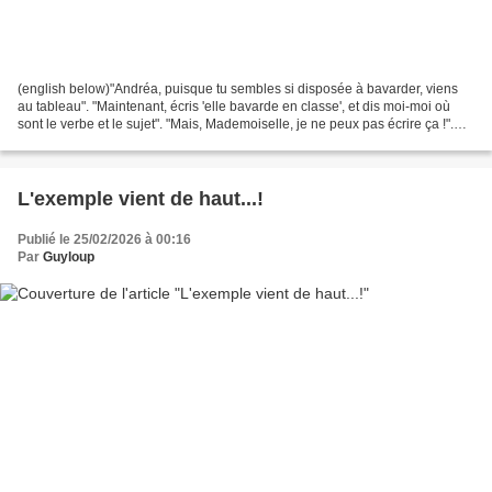
(english below)"Andréa, puisque tu sembles si disposée à bavarder, viens
au tableau". "Maintenant, écris 'elle bavarde en classe', et dis moi-moi où
sont le verbe et le sujet". "Mais, Mademoiselle, je ne peux pas écrire ça !".
"Ah ? Pourquoi ?". Andréa...
L'exemple vient de haut...!
Publié le 25/02/2026 à 00:16
Par
Guyloup