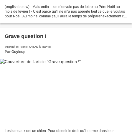
(english below) - Mais enfin… on n’envoie pas de lettre au Père Noël au
mois de février ! - C'est parce qu'il ne m’a pas apporté tout ce que je voulais
pour Noël. Au moins, comme ça, il aura le temps de préparer exactement ce
que je veux pour le prochain...
Grave question !
Publié le 30/01/2026 à 04:10
Par
Guyloup
Les jumeaux ont un chien. Pour obtenir le droit qu'il dorme dans leur