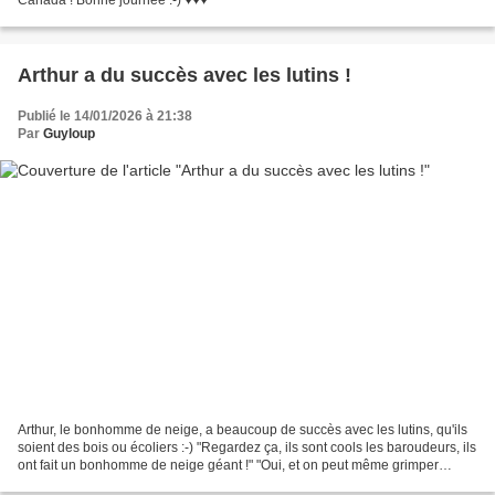
Canada ! Bonne journée :-) ♥♥♥
Arthur a du succès avec les lutins !
Publié le 14/01/2026 à 21:38
Par
Guyloup
Arthur, le bonhomme de neige, a beaucoup de succès avec les lutins, qu'ils
soient des bois ou écoliers :-) "Regardez ça, ils sont cools les baroudeurs, ils
ont fait un bonhomme de neige géant !" "Oui, et on peut même grimper
dessus !" Bonne journée :-)...