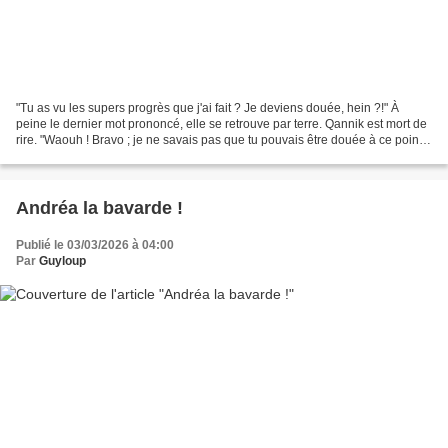
"Tu as vu les supers progrès que j'ai fait ? Je deviens douée, hein ?!" À
peine le dernier mot prononcé, elle se retrouve par terre. Qannik est mort de
rire. "Waouh ! Bravo ; je ne savais pas que tu pouvais être douée à ce point
là ....!!" Bonne journée...
Andréa la bavarde !
Publié le 03/03/2026 à 04:00
Par
Guyloup