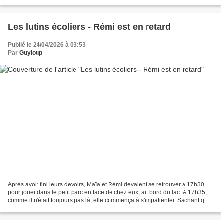
ramasser les derniers œufs...
Les lutins écoliers - Rémi est en retard
Publié le 24/04/2026 à 03:53
Par
Guyloup
Après avoir fini leurs devoirs, Maïa et Rémi devaient se retrouver à 17h30
pour jouer dans le petit parc en face de chez eux, au bord du lac. À 17h35,
comme il n'était toujours pas là, elle commença à s'impatienter. Sachant qu'il
était en retard, et connaissant...