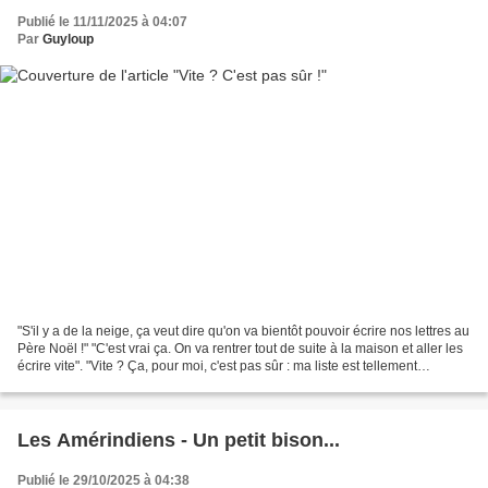
Publié le 11/11/2025 à 04:07
Par
Guyloup
"S'il y a de la neige, ça veut dire qu'on va bientôt pouvoir écrire nos lettres au
Père Noël !" "C'est vrai ça. On va rentrer tout de suite à la maison et aller les
écrire vite". "Vite ? Ça, pour moi, c'est pas sûr : ma liste est tellement
longue.....!"....
Les Amérindiens - Un petit bison...
Publié le 29/10/2025 à 04:38