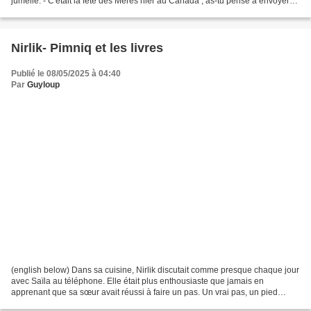
jumelle. - C'était la fête des Mères hier au Canada ; as-tu pensé à envoyer
un mot à Maman ? - Oh, zut,...
Nirlik- Pimniq et les livres
Publié le 08/05/2025 à 04:40
Par
Guyloup
(english below) Dans sa cuisine, Nirlik discutait comme presque chaque jour
avec Saïla au téléphone. Elle était plus enthousiaste que jamais en
apprenant que sa sœur avait réussi à faire un pas. Un vrai pas, un pied
devant l'autre (voir ICI). Une nouvelle...