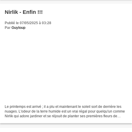
Nirlik - Enfin !!!
Publié le 07/05/2025 à 03:28
Par
Guyloup
Le printemps est arrivé ; il a plu et maintenant le soleil sort de derrière les
nuages. L'odeur de la terre humide est un vrai régal pour quelqu'un comme
Nirlik qui adore jardiner et se réjouit de planter ses premières fleurs de
l'année. - Enfin ! s'écrie-t-elle...