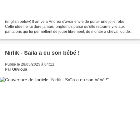
(english below) Il arrive à Andréa d'avoir envie de porter une jolie robe.
Cette idée ne lui dure jamais longtemps parce qu'elle retourne vite aux
pantalons qui lui permettent de jouer librement, de monter à cheval, ou de
faire toutes les galipettes dont...
Nirlik - Saïla a eu son bébé !
Publié le 28/05/2025 à 04:12
Par
Guyloup