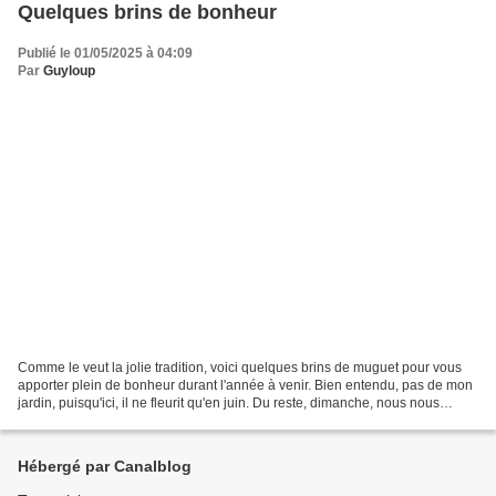
Quelques brins de bonheur
Publié le 01/05/2025 à 04:09
Par
Guyloup
Comme le veut la jolie tradition, voici quelques brins de muguet pour vous
apporter plein de bonheur durant l'année à venir. Bien entendu, pas de mon
jardin, puisqu'ici, il ne fleurit qu'en juin. Du reste, dimanche, nous nous
sommes réveillés avec 12...
Hébergé par Canalblog