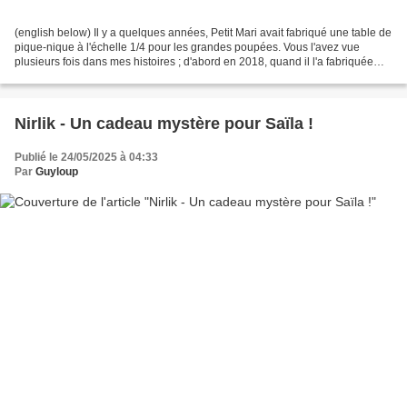
(english below) Il y a quelques années, Petit Mari avait fabriqué une table de
pique-nique à l'échelle 1/4 pour les grandes poupées. Vous l'avez vue
plusieurs fois dans mes histoires ; d'abord en 2018, quand il l'a fabriquée
(ICI) avec deux Journey Girls,...
Nirlik - Un cadeau mystère pour Saïla !
Publié le 24/05/2025 à 04:33
Par
Guyloup