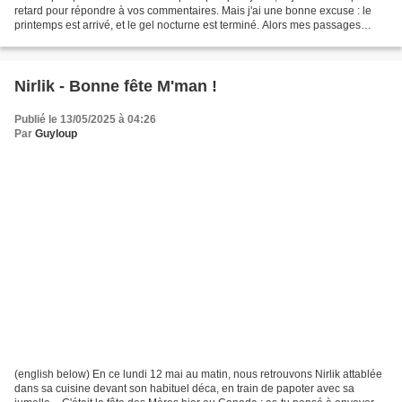
retard pour répondre à vos commentaires. Mais j'ai une bonne excuse : le
printemps est arrivé, et le gel nocturne est terminé. Alors mes passages
devant l'ordinateur sont très...
Nirlik - Bonne fête M'man !
Publié le 13/05/2025 à 04:26
Par
Guyloup
(english below) En ce lundi 12 mai au matin, nous retrouvons Nirlik attablée
dans sa cuisine devant son habituel déca, en train de papoter avec sa