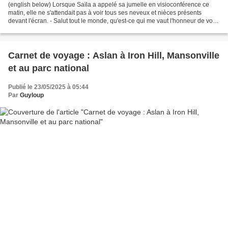
(english below) Lorsque Saïla a appelé sa jumelle en visioconférence ce
matin, elle ne s'attendait pas à voir tous ses neveux et nièces présents
devant l'écran. - Salut tout le monde, qu'est-ce qui me vaut l'honneur de vous
voir tous devant moi ?! - Ils...
Carnet de voyage : Aslan à Iron Hill, Mansonville
et au parc national
Publié le 23/05/2025 à 05:44
Par
Guyloup