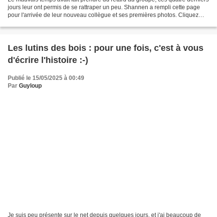
jours leur ont permis de se rattraper un peu. Shannen a rempli cette page
pour l'arrivée de leur nouveau collègue et ses premières photos. Cliquez
dessus pour pouvoir la voir...
Les lutins des bois : pour une fois, c'est à vous
d'écrire l'histoire :-)
Publié le 15/05/2025 à 00:49
Par
Guyloup
Je suis peu présente sur le net depuis quelques jours, et j'ai beaucoup de