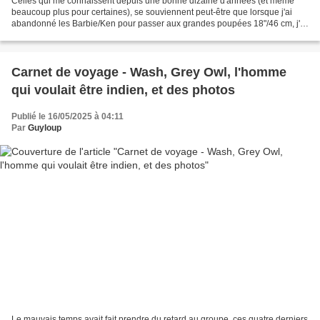
Celles qui me connaissent depuis une bonne dizaine d'années (et même
beaucoup plus pour certaines), se souviennent peut-être que lorsque j'ai
abandonné les Barbie/Ken pour passer aux grandes poupées 18"/46 cm, j'ai
répété à qui voulait l'entendre que...
Carnet de voyage - Wash, Grey Owl, l'homme
qui voulait être indien, et des photos
Publié le 16/05/2025 à 04:11
Par
Guyloup
Le mauvais temps avait fait prendre du retard au groupe, ces quatre derniers