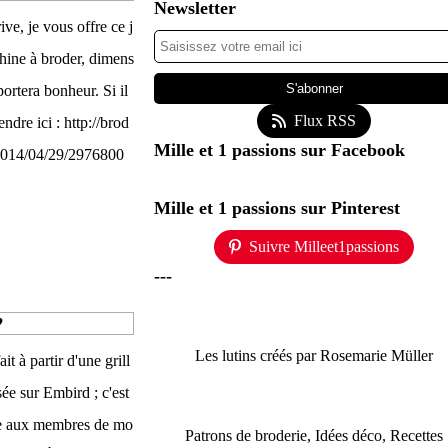
Newsletter
ve, je vous offre ce j
hine à broder, dimens
ortera bonheur. Si il
Flux RSS
ndre ici : http://brod
Mille et 1 passions sur Facebook
/2014/04/29/2976800
Mille et 1 passions sur Pinterest
Suivre Milleet1passions
---
♥
Les lutins créés par Rosemarie Müller
it à partir d'une grill
sée sur Embird ; c'est
fre aux membres de mo
Patrons de broderie, Idées déco, Recettes