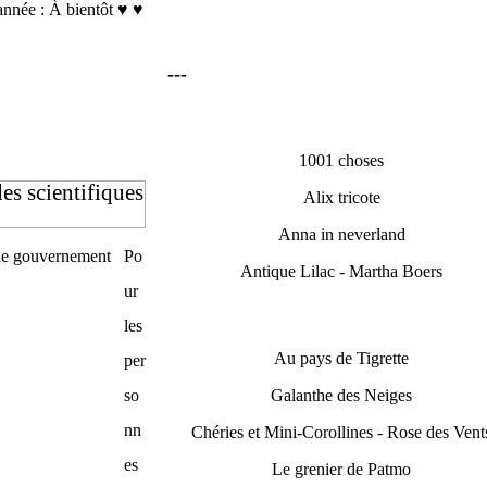
année : À bientôt ♥ ♥
---
1001 choses
es scientifiques
Alix tricote
Anna in neverland
Po
Antique Lilac - Martha Boers
ur
les
Au pays de Tigrette
per
so
Galanthe des Neiges
nn
Chéries et Mini-Corollines - Rose des Vent
es
Le grenier de Patmo