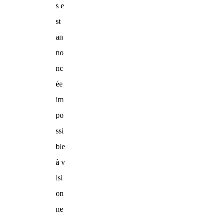
s e
st
an
no
nc
ée
im
po
ssi
ble
à v
isi
on
ne