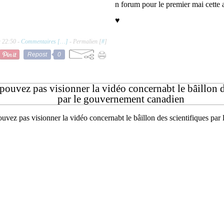
n forum pour le premier mai cette 
♥
à 22:50 -
Commentaires [
…
]
- Permalien [
#
]
Repost
0
pouvez pas visionner la vidéo concernabt le bâillon d
par le gouvernement canadien