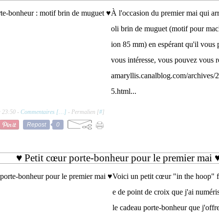
À l'occasion du premier mai qui arri
oli brin de muguet (motif pour mac
ion 85 mm) en espérant qu'il vous p
vous intéresse, vous pouvez vous re
amaryllis.canalblog.com/archives
5.html...
à 23:50 -
Commentaires [
…
]
- Permalien [
#
]
Repost
0
♥ Petit cœur porte-bonheur pour le premier mai 
Voici un petit cœur "in the hoop" fa
e de point de croix que j'ai numéri
le cadeau porte-bonheur que j'of