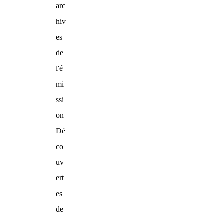
arc
hiv
es
de
l'é
mi
ssi
on
Dé
co
uv
ert
es
de