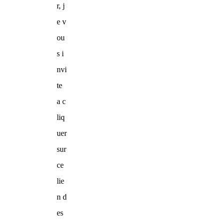
r, j
e v
ou
s i
nvi
te
a c
liq
uer
sur
ce
lie
n d
es