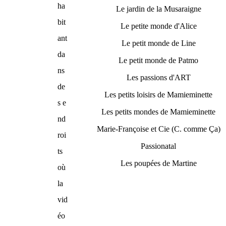
ha
Le jardin de la Musaraigne
bit
Le petite monde d'Alice
ant
Le petit monde de Line
da
Le petit monde de Patmo
ns
Les passions d'ART
de
Les petits loisirs de Mamieminette
s e
Les petits mondes de Mamieminette
nd
Marie-Françoise et Cie (C. comme Ça)
roi
Passionatal
ts
Les poupées de Martine
où
la
vid
éo