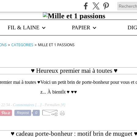
FIL & LAINE
PAPIER
DIG
IONS
>
CATEGORIES
>
MILLE ET 1 PASSIONS
♥ Heureux premier mai à toutes ♥
Voici un petit brin de porte-bonheur pour vous et
z... À bientôt ♥ ♥♥
à 22:54 -
Commentaires [
…
]
- Permalien [
#
]
Repost
0
♥ cadeau porte-bonheur : motif brin de muguet 