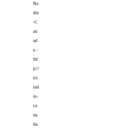
Ra
dio
-C
an
ad
a :
htt
p://
ici.
rad
io-
ca
na
da.