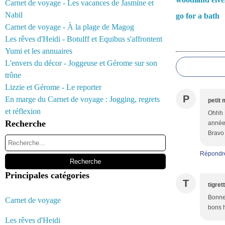
Carnet de voyage - Les vacances de Jasmine et
Nabil
go for a bath
Carnet de voyage - À la plage de Magog
Les rêves d'Heidi - Botulff et Equibus s'affrontent
Commentair
Yumi et les annuaires
L'envers du décor - Joggeuse et Gérome sur son
trône
Lizzie et Gérome - Le reporter
P
En marge du Carnet de voyage : Jogging, regrets
petit 
et réflexion
Ohhh !
Recherche
année 
Bravo 
Répondr
Principales catégories
T
tigret
Bonne 
Carnet de voyage
bons h
Les rêves d'Heidi