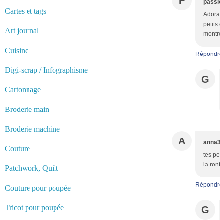
P
passi
Cartes et tags
Adorab
petits
Art journal
montre
Cuisine
Répondr
Digi-scrap / Infographisme
G
Cartonnage
Broderie main
Broderie machine
A
anna
Couture
tes pe
la ren
Patchwork, Quilt
Répondr
Couture pour poupée
Tricot pour poupée
G