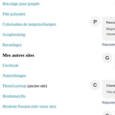
Bricolage pour poupée
Pâte polymère
P
Pasca
Colorisation de tampons/étampes
Magnif
Scrapbooking
classe
Bavardages
Répondr
Mes autres sites
G
Facebook
Naturelimages
C
PhotoGuyloup
(ancien site)
Chant
Très b
Brodamaryllis
Répondr
Broderie-Passion (très vieux site)