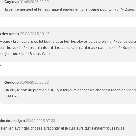
Guyloup
31/08/2025 20:22
Ils t'en remercient et t'en souhaitent également une bonne pour toi !<br /> Bises :
 des vents
29/08/2025 10:13
loup, <br /> La rentrée fut bonne pour tout les élèves et les profs <br /> Jolies cla
es, bravo.<br /> Les enfants ont des choses à raconter aux parents. <br /> Bonne r
ne journée <br /> Bisous Yvette
e
Guyloup
31/08/2025 20:23
Oh oui, le soir du premier jour, il y a toujours des tas de choses à raconter !!<br /
Bises :-)
the des neiges
29/08/2025 07:33
vaient en avoir des choses à raconter et je suis sûre qu'ils étaient tous ravis !