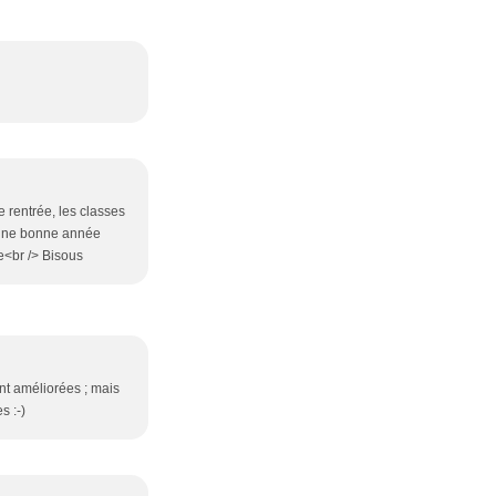
e rentrée, les classes
r une bonne année
e<br /> Bisous
nt améliorées ; mais
s :-)