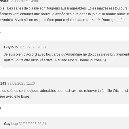
onatal
29/08/2025 14:08
le ! Les salles de classe sont toujours aussi agréables. Et les maîtresses toujours
 écoliers vont entamer une nouvelle année scolaire dans la joie et la bonne hume
 Andréa. A voir s'il en est de même pour certaines autres ...<br /> Douce journée
e
Guyloup
31/08/2025 20:21
Je suis bien d'accord avec toi, parce qu'Amandine ne doit pas s'être brutalemen
doit toujours être aussi réactive. À suivre !<br /> Bonne journée :-)
3143
29/08/2025 11:26
tites scènes sont toujours adorables et on est ravis de retouver ta famille Wichtel si 
trée avec elle Bises!
e
Guyloup
31/08/2025 20:21