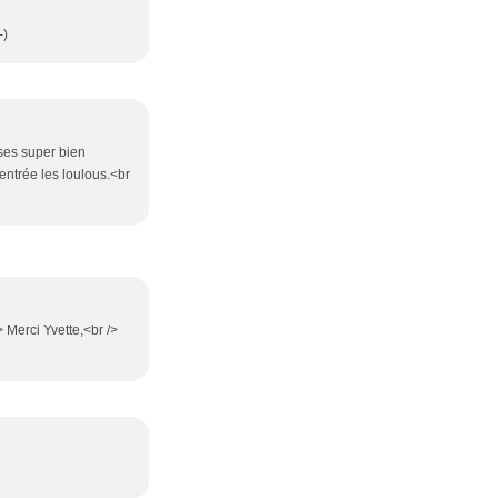
-)
sses super bien
entrée les loulous.<br
> Merci Yvette,<br />