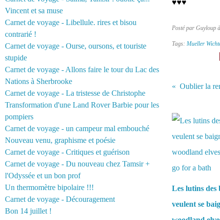
♥♥♥
Vincent et sa muse
Carnet de voyage - Libellule. rires et bisou
Posté par Guyloup 
contrarié !
Tags:
Mueller Wicht
Carnet de voyage - Ourse, oursons, et touriste
stupide
Carnet de voyage - Allons faire le tour du Lac des
Nations à Sherbrooke
Oublier la re
Carnet de voyage - La tristesse de Christophe
Transformation d'une Land Rover Barbie pour les
Vous aimerez 
pompiers
Carnet de voyage - un campeur mal embouché
Nouveau venu, graphisme et poésie
Carnet de voyage - Critiques et guérison
Carnet de voyage - Du nouveau chez Tamsir +
l'Odyssée et un bon prof
Un thermomètre bipolaire !!!
Les lutins des 
Carnet de voyage - Découragement
veulent se bai
Bon 14 juillet !
woodland elve