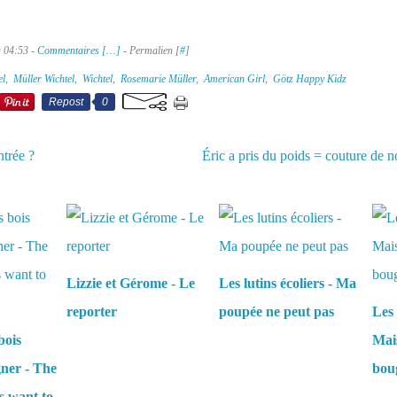
à 04:53 -
Commentaires [
…
]
- Permalien [
#
]
el
,
Müller Wichtel
,
Wichtel
,
Rosemarie Müller
,
American Girl
,
Götz Happy Kidz
Repost
0
ntrée ?
Éric a pris du poids = couture de
aussi :
Lizzie et Gérome - Le
Les lutins écoliers - Ma
reporter
poupée ne peut pas
Les 
bois
Mais
gner - The
boug
s want to