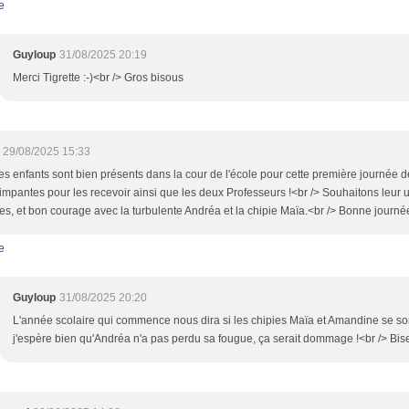
e
Guyloup
31/08/2025 20:19
Merci Tigrette :-)<br /> Gros bisous
29/08/2025 15:33
es enfants sont bien présents dans la cour de l'école pour cette première journée d
impantes pour les recevoir ainsi que les deux Professeurs !<br /> Souhaitons leu
es, et bon courage avec la turbulente Andréa et la chipie Maïa.<br /> Bonne journé
e
Guyloup
31/08/2025 20:20
L'année scolaire qui commence nous dira si les chipies Maïa et Amandine se so
j'espère bien qu'Andréa n'a pas perdu sa fougue, ça serait dommage !<br /> Bise