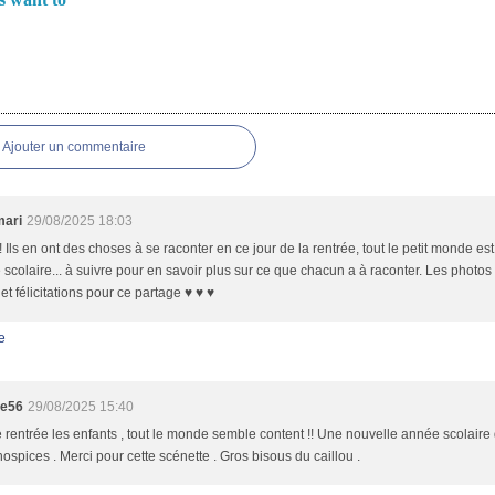
es
Ajouter un commentaire
mari
29/08/2025 18:03
 Ils en ont des choses à se raconter en ce jour de la rentrée, tout le petit monde es
scolaire... à suivre pour en savoir plus sur ce que chacun a à raconter. Les photos 
et félicitations pour ce partage ♥ ♥ ♥
e
te56
29/08/2025 15:40
rentrée les enfants , tout le monde semble content !! Une nouvelle année scolaire
ospices . Merci pour cette scénette . Gros bisous du caillou .