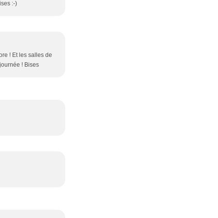
ses :-)
re ! Et les salles de
 journée ! Bises