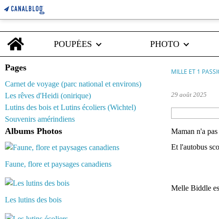
Home
POUPÉES
PHOTO
Pages
MILLE ET 1 PASS
Carnet de voyage (parc national et environs)
29 août 2025
Les rêves d'Heidi (onirique)
Lutins des bois et Lutins écoliers (Wichtel)
Souvenirs amérindiens
Albums Photos
Maman n'a pas o
Et l'autobus sco
Faune, flore et paysages canadiens
Melle Biddle e
Les lutins des bois