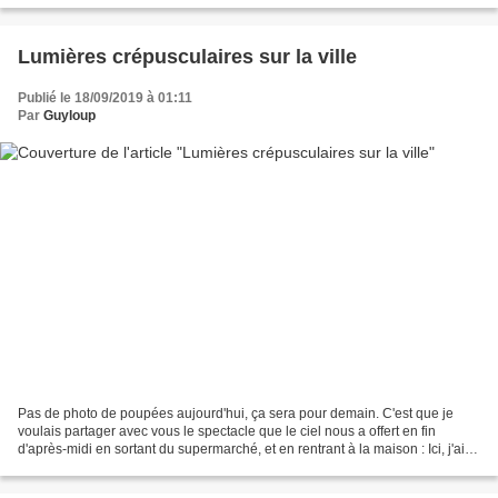
Lumières crépusculaires sur la ville
Publié le 18/09/2019 à 01:11
Par
Guyloup
Pas de photo de poupées aujourd'hui, ça sera pour demain. C'est que je
voulais partager avec vous le spectacle que le ciel nous a offert en fin
d'après-midi en sortant du supermarché, et en rentrant à la maison : Ici, j'ai
trouvé joli l'effet des roues...