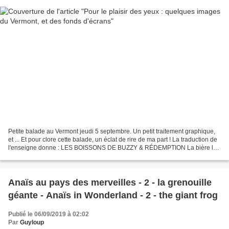
Petite balade au Vermont jeudi 5 septembre. Un petit traitement graphique,
et ... Et pour clore cette balade, un éclat de rire de ma part ! La traduction de
l'enseigne donne : LES BOISSONS DE BUZZY & RÉDEMPTION La bière la
plus froide de la ville Le patron...
Anaïs au pays des merveilles - 2 - la grenouille
géante - Anaïs in Wonderland - 2 - the giant frog
Publié le 06/09/2019 à 02:02
Par
Guyloup