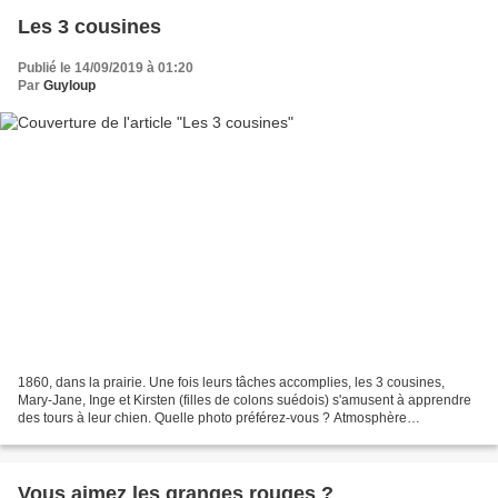
Les 3 cousines
Publié le 14/09/2019 à 01:20
Par
Guyloup
1860, dans la prairie. Une fois leurs tâches accomplies, les 3 cousines,
Mary-Jane, Inge et Kirsten (filles de colons suédois) s'amusent à apprendre
des tours à leur chien. Quelle photo préférez-vous ? Atmosphère
chaleureuse aux couleurs chaudes, ou tonalité...
Vous aimez les granges rouges ?