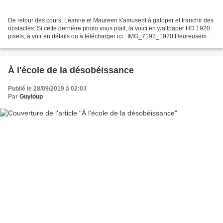
De retour des cours, Léanne et Maureen s'amusent à galoper et franchir des
obstacles. Si cette dernière photo vous plait, la voici en wallpaper HD 1920
pixels, à voir en détails ou à télécharger ici : IMG_7192_1920 Heureusement
que j'ai un peu de stock...
À l'école de la désobéissance
Publié le 28/09/2019 à 02:03
Par
Guyloup