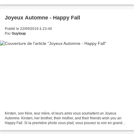
l'amitié entre eux. Et,...
Joyeux Automne - Happy Fall
Publié le 22/09/2019 à 23:40
Par
Guyloup
Kirsten, son frère, leur mère, et leurs amis vous souhaitent un Joyeux
Automne. Kirsten, her brother, their mother, and their friends wish you an
Happy Fall. Si la première photo vous plait, vous pouvez la voir en grand
format Wallpaper HD 1920 px, ou...