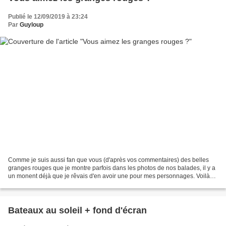
Publié le 12/09/2019 à 23:24
Par
Guyloup
Comme je suis aussi fan que vous (d'après vos commentaires) des belles
granges rouges que je montre parfois dans les photos de nos balades, il y a
un monent déjà que je rêvais d'en avoir une pour mes personnages. Voilà
qui est fait : Petit mari a découpé...
Bateaux au soleil + fond d'écran