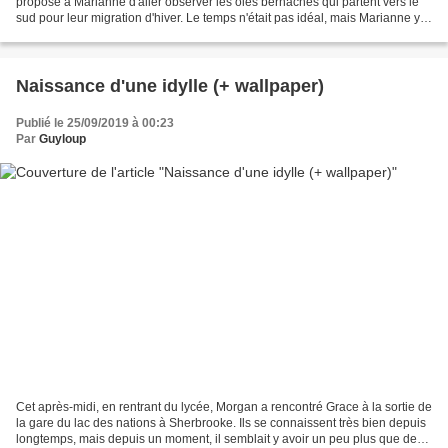
proposé à Marianne d'aller observer les oies bernaches qui partent vers le
sud pour leur migration d'hiver. Le temps n'était pas idéal, mais Marianne y
est allée quand même. - Mets...
Naissance d'une idylle (+ wallpaper)
Publié le 25/09/2019 à 00:23
Par
Guyloup
Cet après-midi, en rentrant du lycée, Morgan a rencontré Grace à la sortie de
la gare du lac des nations à Sherbrooke. Ils se connaissent très bien depuis
longtemps, mais depuis un moment, il semblait y avoir un peu plus que de