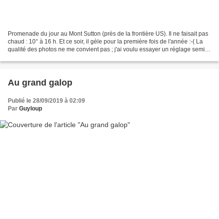
Promenade du jour au Mont Sutton (près de la frontière US). Il ne faisait pas
chaud : 10° à 16 h. Et ce soir, il gèle pour la première fois de l'année :-( La
qualité des photos ne me convient pas ; j'ai voulu essayer un réglage semi-
automatique sur mon...
Au grand galop
Publié le 28/09/2019 à 02:09
Par
Guyloup