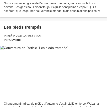
Nous sommes en grève de l’école parce que nous, nous avons fait nos
devoirs. Les gens nous disent toujours qu’ils sont pleins d’espoir. Qu’ils
espèrent que les jeunes sauveront le monde. Mais nous n’allons pas sauver
le monde. Il ne reste pas suffisamment...
Les pieds trempés
Publié le 27/09/2019 à 00:21
Par
Guyloup
Changement radical de météo : l'automne s'est installé en force. Waban a