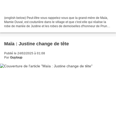
(english below) Peut-être vous rappelez-vous que la grand-mère de Maïa,
Mamie Duval, est couturière dans le village et que c'est elle qui réalise la
robe de mariée de Justine et les robes de demoiselles d'honneur de Prune
et Maïa, dont le modèle avait...
Maïa : Justine change de tête
Publié le 24/02/2025 à 01:08
Par
Guyloup