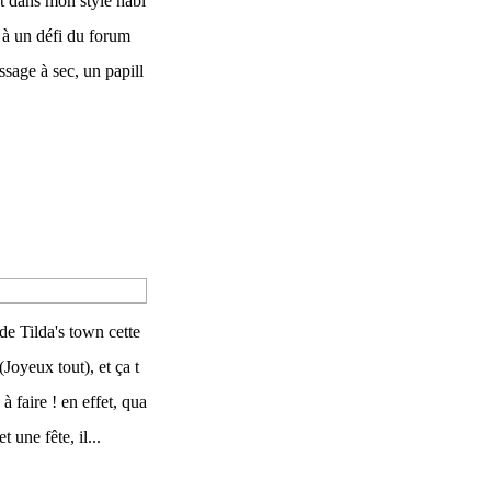
ut dans mon style habi
re à un défi du forum
ssage à sec, un papill
de Tilda's town cette
Joyeux tout), et ça t
à faire ! en effet, qua
une fête, il...