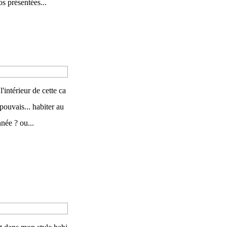
os présentées...
'intérieur de cette ca
e pouvais... habiter au
nnée ? ou...