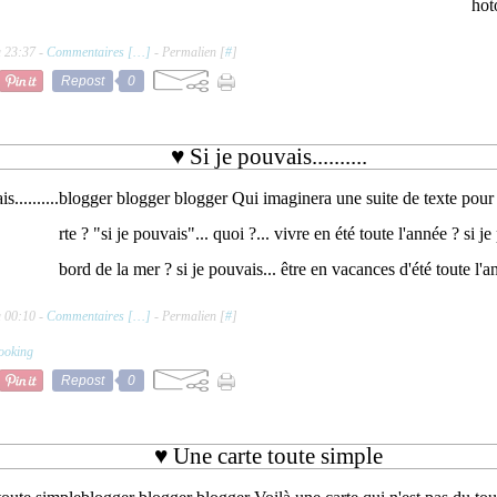
hot
à 23:37 -
Commentaires [
…
]
- Permalien [
#
]
Repost
0
♥ Si je pouvais..........
blogger blogger blogger Qui imaginera une suite de texte pour l
rte ? "si je pouvais"... quoi ?... vivre en été toute l'année ? si j
bord de la mer ? si je pouvais... être en vacances d'été toute l'a
à 00:10 -
Commentaires [
…
]
- Permalien [
#
]
ooking
Repost
0
♥ Une carte toute simple