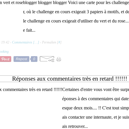
blogger blogger blogger Voici une carte pour les challeng
r, où le challenge en cours exigeait 3 papiers à motifs, et
le challenge en cours exigeait d'utiliser du vert et du rose....
e fait...
à 19:42 -
Commentaires [
…
]
- Permalien [
#
]
ooking
Repost
0
Réponses aux commentaires très en retard !!!!!!
Certaines d'entre vous vont être surpr
éponses à des commentaires qui daten
esque deux mois.... !! C'est tout sim
ais contacter une internaute, et je sui
ais retrouver...