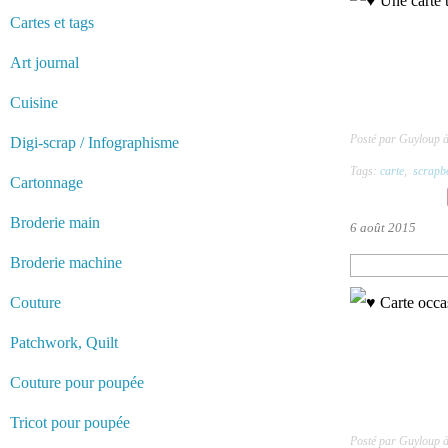
Cartes et tags
Art journal
Cuisine
Posté par Guyloup 
Digi-scrap / Infographisme
Tags:
carte
,
scrapb
Cartonnage
Broderie main
6 août 2015
Broderie machine
Couture
Patchwork, Quilt
Couture pour poupée
Tricot pour poupée
Posté par Guyloup 