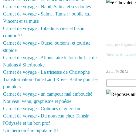
Carnet de voyage - Nabil, Salma et ses doutes
Carnet de voyage - Salma, Tamsir : oublie ça...
Vincent et sa muse
Carnet de voyage - Libellule. rires et bisou
contrarié !
Carnet de voyage - Ourse, oursons, et touriste
Posté par Guyloup 
stupide
Tags:
carte
,
scrapb
Carnet de voyage - Allons faire le tour du Lac des
Nations à Sherbrooke
22 août 2015
Carnet de voyage - La tristesse de Christophe
Transformation d'une Land Rover Barbie pour les
pompiers
Carnet de voyage - un campeur mal embouché
Nouveau venu, graphisme et poésie
Carnet de voyage - Critiques et guérison
Carnet de voyage - Du nouveau chez Tamsir +
l'Odyssée et un bon prof
Un thermomètre bipolaire !!!