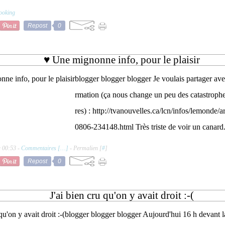
ooking
Repost
0
♥ Une mignonne info, pour le plaisir
blogger blogger blogger Je voulais partager avec
rmation (ça nous change un peu des catastroph
res) : http://tvanouvelles.ca/lcn/infos/lemonde
0806-234148.html Très triste de voir un canard.
à 00:53 -
Commentaires [
…
]
- Permalien [
#
]
Repost
0
J'ai bien cru qu'on y avait droit :-(
blogger blogger blogger Aujourd'hui 16 h devant l