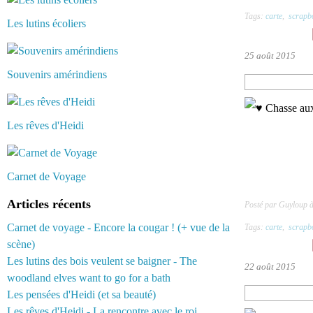
Tags:
carte
,
scrapb
Les lutins écoliers
25 août 2015
Souvenirs amérindiens
Les rêves d'Heidi
Carnet de Voyage
Articles récents
Posté par Guyloup 
Carnet de voyage - Encore la cougar ! (+ vue de la
Tags:
carte
,
scrapb
scène)
Les lutins des bois veulent se baigner - The
22 août 2015
woodland elves want to go for a bath
Les pensées d'Heidi (et sa beauté)
Les rêves d'Heidi - La rencontre avec le roi