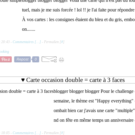
blogger blogger blogger Voilà une carte qui n'est pas du to
tuel, mais je me suis forcée ! lol !! je l'ai faite pour répond
À vos cartes : les consignes étaient du bleu et du gris, embo
on.......
à 20:43 -
Commentaires [
…
]
- Permalien [
#
]
ooking
Repost
0
♥ Carte occasion double = carte à 3 faces
blogger blogger blogger Pour le challenge 
semaine, le thème est "Happy everything" (
ombait bien car j'avais une carte "multiple" 
nd on fête en même temps un anniversaire et 
à 18:05 -
Commentaires [
…
]
- Permalien [
#
]