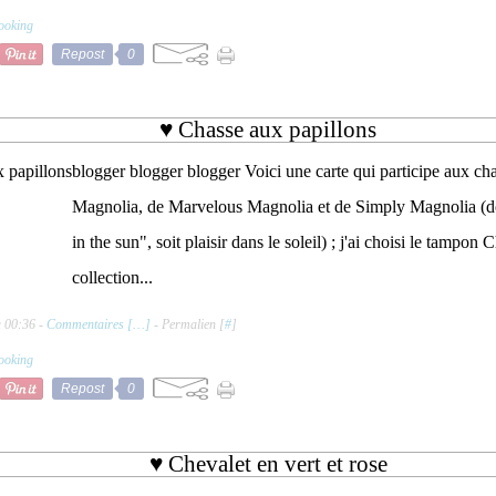
ooking
Repost
0
♥ Chasse aux papillons
blogger blogger blogger Voici une carte qui participe aux ch
Magnolia, de Marvelous Magnolia et de Simply Magnolia (do
in the sun", soit plaisir dans le soleil) ; j'ai choisi le tampo
collection...
à 00:36 -
Commentaires [
…
]
- Permalien [
#
]
ooking
Repost
0
♥ Chevalet en vert et rose