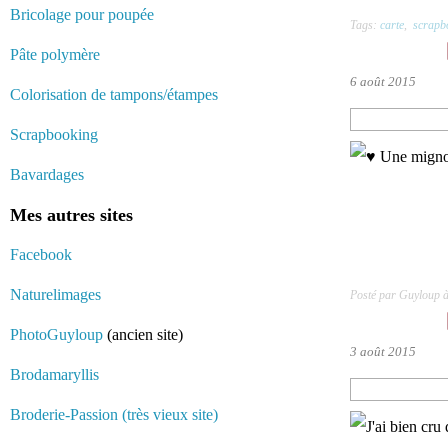
Bricolage pour poupée
Tags:
carte
,
scrapb
Pâte polymère
6 août 2015
Colorisation de tampons/étampes
Scrapbooking
Bavardages
Mes autres sites
Facebook
Naturelimages
Posté par Guyloup 
PhotoGuyloup
(ancien site)
3 août 2015
Brodamaryllis
Broderie-Passion (très vieux site)