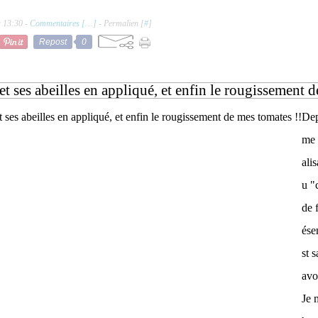
à 13:30 -
Commentaires [
…
]
- Permalien [
#
]
Repost
0
et ses abeilles en appliqué, et enfin le rougissement 
Dep
me 
alis
u "
de f
ése
st 
avo
Je 