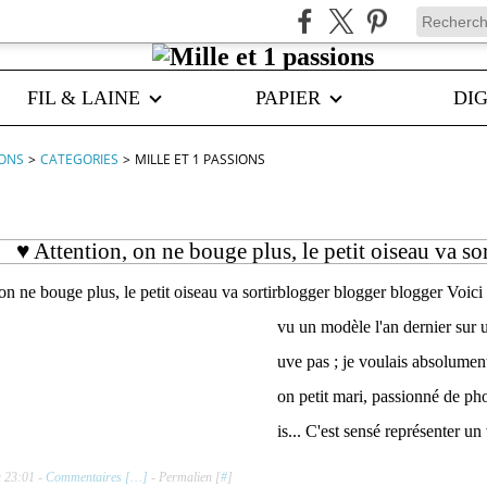
FIL & LAINE
PAPIER
DIG
IONS
>
CATEGORIES
>
MILLE ET 1 PASSIONS
♥ Attention, on ne bouge plus, le petit oiseau va sor
blogger blogger blogger Voici 
vu un modèle l'an dernier sur u
uve pas ; je voulais absolumen
on petit mari, passionné de pho
is... C'est sensé représenter un 
à 23:01 -
Commentaires [
…
]
- Permalien [
#
]