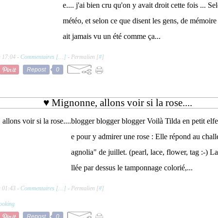
e.... j'ai bien cru qu'on y avait droit cette fois ... Se
météo, et selon ce que disent les gens, de mémoire
ait jamais vu un été comme ça...
à 17:04 -
Commentaires [
…
]
- Permalien [
#
]
Repost
0
♥ Mignonne, allons voir si la rose....
blogger blogger blogger Voilà Tilda en petit elfe,
e pour y admirer une rose : Elle répond au chal
agnolia" de juillet. (pearl, lace, flower, tag :-) L
llée par dessus le tamponnage colorié,...
à 01:43 -
Commentaires [
…
]
- Permalien [
#
]
ooking
Repost
0