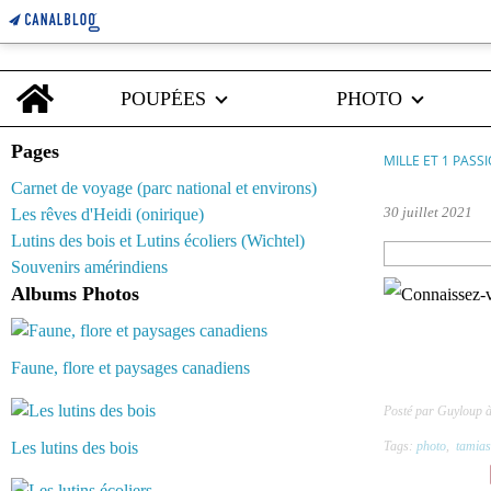
Home
POUPÉES
PHOTO
Pages
MILLE ET 1 PASS
Carnet de voyage (parc national et environs)
30 juillet 2021
Les rêves d'Heidi (onirique)
Lutins des bois et Lutins écoliers (Wichtel)
Souvenirs amérindiens
Albums Photos
Faune, flore et paysages canadiens
Posté par Guyloup 
Les lutins des bois
Tags:
photo
,
tamias