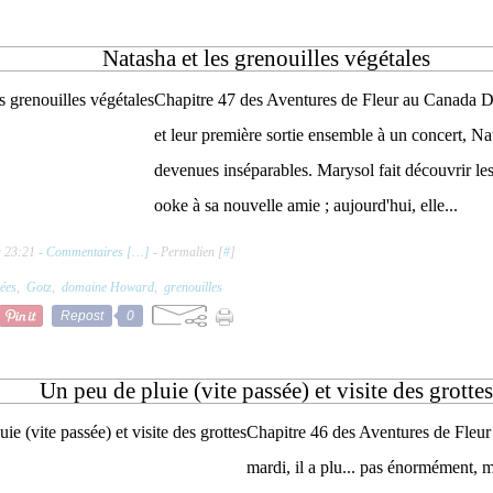
Natasha et les grenouilles végétales
Chapitre 47 des Aventures de Fleur au Canada D
et leur première sortie ensemble à un concert, Na
devenues inséparables. Marysol fait découvrir les
ooke à sa nouvelle amie ; aujourd'hui, elle...
à 23:21 -
Commentaires [
…
]
- Permalien [
#
]
ées
,
Gotz
,
domaine Howard
,
grenouilles
Repost
0
Un peu de pluie (vite passée) et visite des grottes
Chapitre 46 des Aventures de Fleur
mardi, il a plu... pas énormément, m