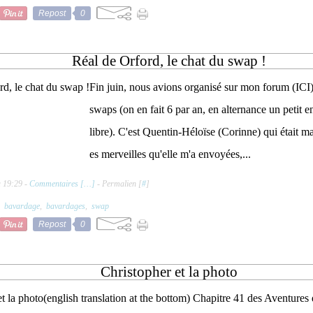
Repost
0
Réal de Orford, le chat du swap !
Fin juin, nous avions organisé sur mon forum (ICI)
swaps (on en fait 6 par an, en alternance un petit e
libre). C'est Quentin-Héloïse (Corinne) qui était m
es merveilles qu'elle m'a envoyées,...
à 19:29 -
Commentaires [
…
]
- Permalien [
#
]
,
bavardage
,
bavardages
,
swap
Repost
0
Christopher et la photo
(english translation at the bottom) Chapitre 41 des Aventure