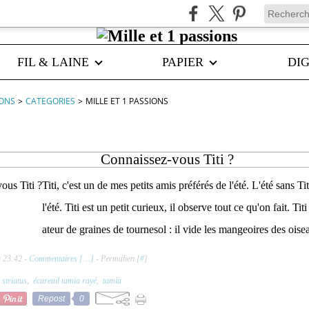
FIL & LAINE
PAPIER
DIG
IONS
>
CATEGORIES
>
MILLE ET 1 PASSIONS
Connaissez-vous Titi ?
Titi, c'est un de mes petits amis préférés de l'été. L'été sans Tit
l'été. Titi est un petit curieux, il observe tout ce qu'on fait. T
ateur de graines de tournesol : il vide les mangeoires des oise
à 23:42 -
Commentaires [
…
]
- Permalien [
#
]
 striatus
,
écureuil tamia rayé
,
tamia
Repost
0