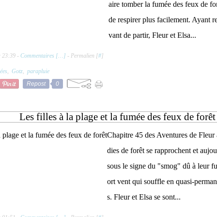
aire tomber la fumée des feux de fo
de respirer plus facilement. Ayant
vant de partir, Fleur et Elsa...
à 23:39 -
Commentaires [
…
]
- Permalien [
#
]
ées
,
Gotz
,
parapluie
Repost
0
Les filles à la plage et la fumée des feux de forêt
Chapitre 45 des Aventures de Fleur
dies de forêt se rapprochent et aujou
sous le signe du "smog" dû à leur f
ort vent qui souffle en quasi-perma
s. Fleur et Elsa se sont...