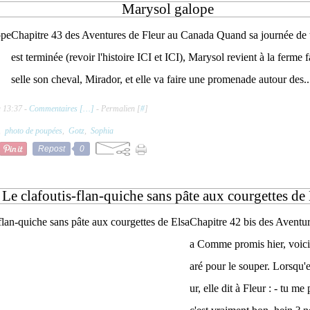
Marysol galope
Chapitre 43 des Aventures de Fleur au Canada Quand sa journée de t
est terminée (revoir l'histoire ICI et ICI), Marysol revient à la ferme f
selle son cheval, Mirador, et elle va faire une promenade autour des..
à 13:37 -
Commentaires [
…
]
- Permalien [
#
]
,
photo de poupées
,
Gotz
,
Sophia
Repost
0
Le clafoutis-flan-quiche sans pâte aux courgettes de 
Chapitre 42 bis des Aventu
a Comme promis hier, voici 
aré pour le souper. Lorsqu'el
ur, elle dit à Fleur : - tu m