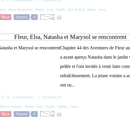
à 01:51 -
Commentaires [
…
]
- Permalien [
#
]
isée
,
photo de poupées
,
Emma
,
Gotz
,
Sophie
,
feux de forêt
,
fumée
,
smog
Repost
0
Fleur, Elsa, Natasha et Marysol se rencontrent
Chapitre 44 des Aventures de Fleur au
a ayant aperçu Natasha dans le jardin vo
pellée et l'ont invitée à venir faire co
rafraîchissement. La jeune voisine a ac
ont eu...
à 22:24 -
Commentaires [
…
]
- Permalien [
#
]
hoto de poupées
,
Emma
,
Gotz
,
Sophie
,
Sophia
,
Laura
Repost
0