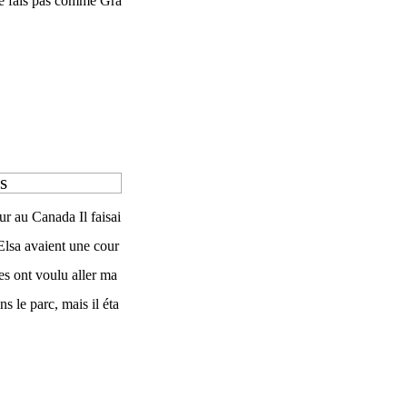
ne fais pas comme Gra
s
r au Canada Il faisai
 Elsa avaient une cour
lles ont voulu aller ma
s le parc, mais il éta