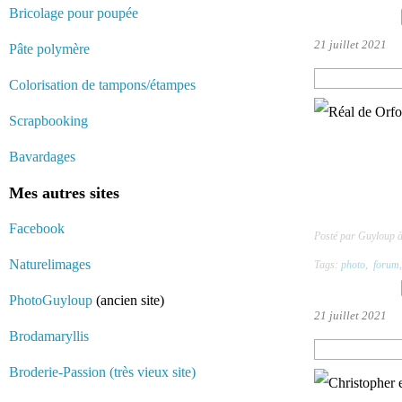
Bricolage pour poupée
21 juillet 2021
Pâte polymère
Colorisation de tampons/étampes
Scrapbooking
Bavardages
Mes autres sites
Facebook
Posté par Guyloup 
Naturelimages
Tags:
photo
,
forum
PhotoGuyloup
(ancien site)
21 juillet 2021
Brodamaryllis
Broderie-Passion (très vieux site)