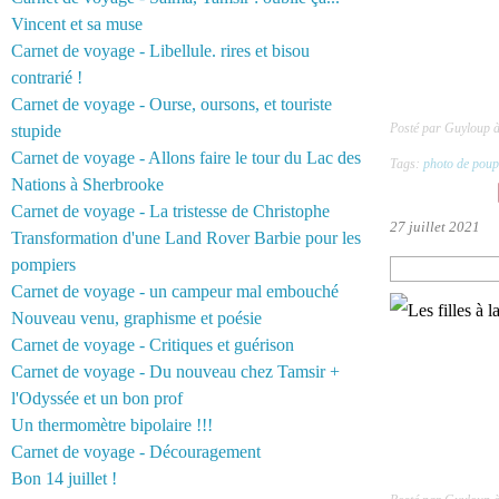
Vincent et sa muse
Carnet de voyage - Libellule. rires et bisou
contrarié !
Carnet de voyage - Ourse, oursons, et touriste
Posté par Guyloup 
stupide
Carnet de voyage - Allons faire le tour du Lac des
Tags:
photo de poup
Nations à Sherbrooke
Carnet de voyage - La tristesse de Christophe
27 juillet 2021
Transformation d'une Land Rover Barbie pour les
pompiers
Carnet de voyage - un campeur mal embouché
Nouveau venu, graphisme et poésie
Carnet de voyage - Critiques et guérison
Carnet de voyage - Du nouveau chez Tamsir +
l'Odyssée et un bon prof
Un thermomètre bipolaire !!!
Carnet de voyage - Découragement
Bon 14 juillet !