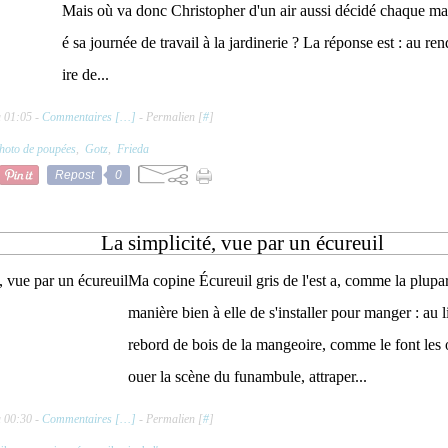
Mais où va donc Christopher d'un air aussi décidé chaque mar
é sa journée de travail à la jardinerie ? La réponse est : au
ire de...
à 01:05 -
Commentaires [
…
]
- Permalien [
#
]
hoto de poupées
,
Gotz
,
Frieda
Repost
0
La simplicité, vue par un écureuil
Ma copine Écureuil gris de l'est a, comme la plupar
manière bien à elle de s'installer pour manger : au li
rebord de bois de la mangeoire, comme le font les o
ouer la scène du funambule, attraper...
à 00:30 -
Commentaires [
…
]
- Permalien [
#
]