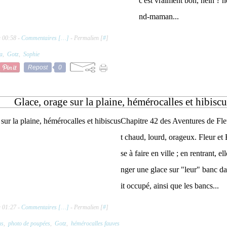
c'est vraiment bon, hein ? 
nd-maman...
à 00:58 -
Commentaires [
…
]
- Permalien [
#
]
a
,
Gotz
,
Sophie
Repost
0
Glace, orage sur la plaine, hémérocalles et hibiscu
Chapitre 42 des Aventures de Fleu
t chaud, lourd, orageux. Fleur et
se à faire en ville ; en rentrant, e
nger une glace sur "leur" banc dan
it occupé, ainsi que les bancs...
à 01:27 -
Commentaires [
…
]
- Permalien [
#
]
us
,
photo de poupées
,
Gotz
,
hémérocalles fauves