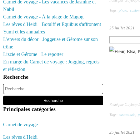
Posté par Guyloup 
Carnet de voyage - Les vacances de Jasmine et
Nabil
Tags:
photo
,
custom
Carnet de voyage - À la plage de Magog
Les rêves d'Heidi - Botulff et Equibus s'affrontent
25 juillet 2021
Yumi et les annuaires
L'envers du décor - Joggeuse et Gérome sur son
trône
Lizzie et Gérome - Le reporter
En marge du Carnet de voyage : Jogging, regrets
et réflexion
Recherche
Posté par Guyloup 
Principales catégories
Tags:
customisée
,
p
Carnet de voyage
25 juillet 2021
Les rêves d'Heidi