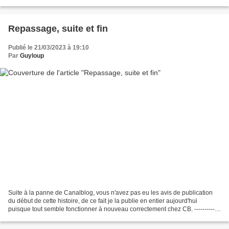
chaud ici ; "comme dans les pays...
Repassage, suite et fin
Publié le 21/03/2023 à 19:10
Par
Guyloup
Suite à la panne de Canalblog, vous n'avez pas eu les avis de publication
du début de cette histoire, de ce fait je la publie en entier aujourd'hui
puisque tout semble fonctionner à nouveau correctement chez CB. -------------
--------------------------------------------------------------...