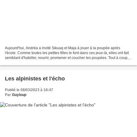
Aujourd'hui, Andréa a invité Sikuaq et Maja à jouer à la poupée après
l'école. Comme toutes les petites filles le font dans ces jeux-là, elles ont fait
semblant d'habiller, nourrir, promener et coucher les poupées. Tout à coup,
Andréa s'est écrié : -...
Les alpinistes et l'écho
Publié le 08/03/2023 à 18:47
Par
Guyloup