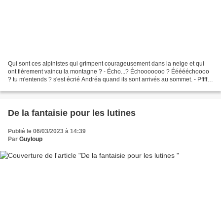
Qui sont ces alpinistes qui grimpent courageusement dans la neige et qui
ont fièrement vaincu la montagne ? - Écho...? Échooooooo ? Éééééchoooo
? tu m'entends ? s'est écrié Andréa quand ils sont arrivés au sommet. - Pffff...
s'il ne t'entend pas, c'est...
De la fantaisie pour les lutines
Publié le 06/03/2023 à 14:39
Par
Guyloup