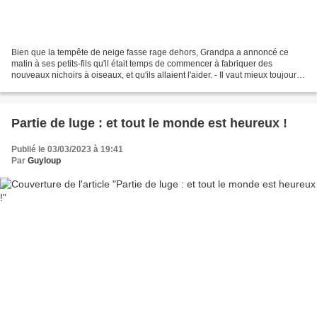
Bien que la tempête de neige fasse rage dehors, Grandpa a annoncé ce
matin à ses petits-fils qu'il était temps de commencer à fabriquer des
nouveaux nichoirs à oiseaux, et qu'ils allaient l'aider. - Il vaut mieux toujours
s'y prendre à l'avance que de...
Partie de luge : et tout le monde est heureux !
Publié le 03/03/2023 à 19:41
Par
Guyloup