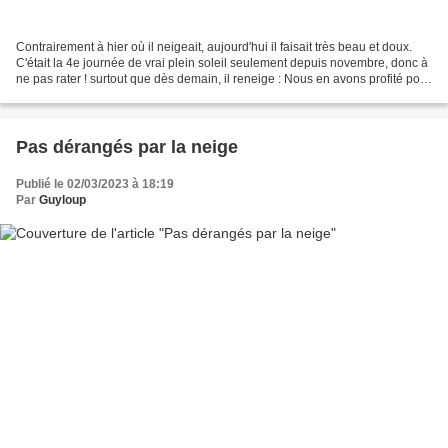
Contrairement à hier où il neigeait, aujourd'hui il faisait très beau et doux.
C'était la 4e journée de vrai plein soleil seulement depuis novembre, donc à
ne pas rater ! surtout que dès demain, il reneige : Nous en avons profité pour
aller faire un belle...
Pas dérangés par la neige
Publié le 02/03/2023 à 18:19
Par
Guyloup