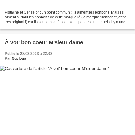
Pistache et Cerise ont un point commun : ils aiment les bonbons. Mais ils
aiment surtout les bonbons de cette marque là (la marque 'Bonbons", c'est
très original !) car ils sont emballés dans des papiers sur lequels il y a une
petite blague ou une devinette....
À vot' bon coeur M'sieur dame
Publié le 28/03/2023 à 22:03
Par
Guyloup