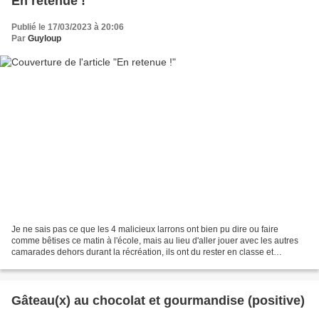
En retenue !
Publié le 17/03/2023 à 20:06
Par
Guyloup
Je ne sais pas ce que les 4 malicieux larrons ont bien pu dire ou faire
comme bêtises ce matin à l'école, mais au lieu d'aller jouer avec les autres
camarades dehors durant la récréation, ils ont du rester en classe et
conjuguer quelques verbes du premier...
Gâteau(x) au chocolat et gourmandise (positive)