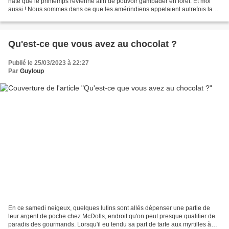
hâte que le printemps revienne afin de pouvoir gambader en forêt. Et moi
aussi ! Nous sommes dans ce que les amérindiens appelaient autrefois la
saison du réveil, qui comprenait...
Qu'est-ce que vous avez au chocolat ?
Publié le 25/03/2023 à 22:27
Par
Guyloup
En ce samedi neigeux, quelques lutins sont allés dépenser une partie de
leur argent de poche chez McDolls, endroit qu'on peut presque qualifier de
paradis des gourmands. Lorsqu'il eu tendu sa part de tarte aux myrtilles à