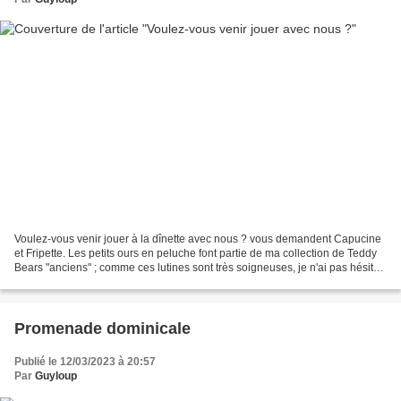
Voulez-vous venir jouer à la dînette avec nous ? vous demandent Capucine
et Fripette. Les petits ours en peluche font partie de ma collection de Teddy
Bears "anciens" ; comme ces lutines sont très soigneuses, je n'ai pas hésité
à les leur confier ! Bonne...
Promenade dominicale
Publié le 12/03/2023 à 20:57
Par
Guyloup