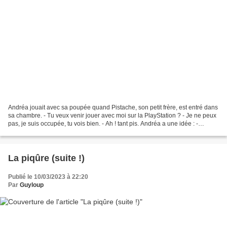
Andréa jouait avec sa poupée quand Pistache, son petit frère, est entré dans
sa chambre. - Tu veux venir jouer avec moi sur la PlayStation ? - Je ne peux
pas, je suis occupée, tu vois bien. - Ah ! tant pis. Andréa a une idée : -
Attends : tu veux bien...
La piqûre (suite !)
Publié le 10/03/2023 à 22:20
Par
Guyloup