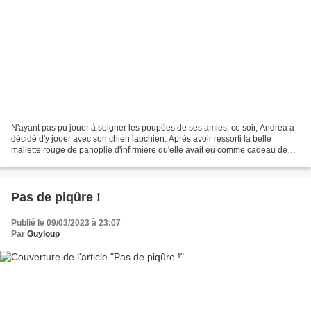
N'ayant pas pu jouer à soigner les poupées de ses amies, ce soir, Andréa a
décidé d'y jouer avec son chien lapchien. Après avoir ressorti la belle
mallette rouge de panoplie d'infirmière qu'elle avait eu comme cadeau de
Noël, elle fait monter la brave...
Pas de piqûre !
Publié le 09/03/2023 à 23:07
Par
Guyloup