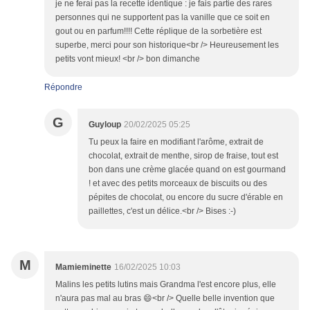
je ne ferai pas la recette identique : je fais partie des rares
personnes qui ne supportent pas la vanille que ce soit en
gout ou en parfum!!!! Cette réplique de la sorbetière est
superbe, merci pour son historique<br /> Heureusement les
petits vont mieux! <br /> bon dimanche
Répondre
G
Guyloup
20/02/2025 05:25
Tu peux la faire en modifiant l'arôme, extrait de
chocolat, extrait de menthe, sirop de fraise, tout est
bon dans une crème glacée quand on est gourmand
! et avec des petits morceaux de biscuits ou des
pépites de chocolat, ou encore du sucre d'érable en
paillettes, c'est un délice.<br /> Bises :-)
M
Mamieminette
16/02/2025 10:03
Malins les petits lutins mais Grandma l'est encore plus, elle
n'aura pas mal au bras 😄<br /> Quelle belle invention que