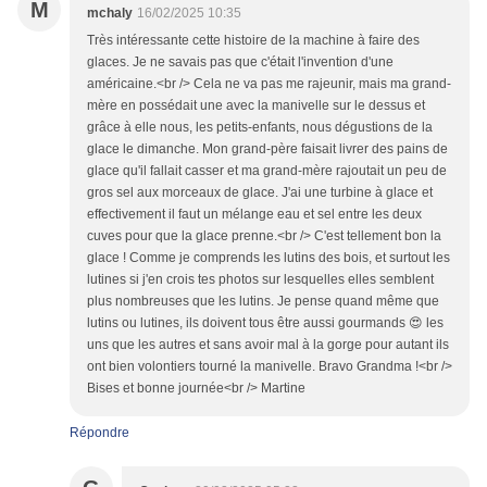
M
mchaly
16/02/2025 10:35
Très intéressante cette histoire de la machine à faire des
glaces. Je ne savais pas que c'était l'invention d'une
américaine.<br /> Cela ne va pas me rajeunir, mais ma grand-
mère en possédait une avec la manivelle sur le dessus et
grâce à elle nous, les petits-enfants, nous dégustions de la
glace le dimanche. Mon grand-père faisait livrer des pains de
glace qu'il fallait casser et ma grand-mère rajoutait un peu de
gros sel aux morceaux de glace. J'ai une turbine à glace et
effectivement il faut un mélange eau et sel entre les deux
cuves pour que la glace prenne.<br /> C'est tellement bon la
glace ! Comme je comprends les lutins des bois, et surtout les
lutines si j'en crois tes photos sur lesquelles elles semblent
plus nombreuses que les lutins. Je pense quand même que
lutins ou lutines, ils doivent tous être aussi gourmands 😍 les
uns que les autres et sans avoir mal à la gorge pour autant ils
ont bien volontiers tourné la manivelle. Bravo Grandma !<br />
Bises et bonne journée<br /> Martine
Répondre