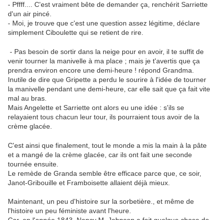
- Pffff.... C'est vraiment bête de demander ça, renchérit Sarriette
d'un air pincé.
- Moi, je trouve que c'est une question assez légitime, déclare
simplement Ciboulette qui se retient de rire.
- Pas besoin de sortir dans la neige pour en avoir, il te suffit de
venir tourner la manivelle à ma place ; mais je t'avertis que ça
prendra environ encore une demi-heure ! répond Grandma.
Inutile de dire que Gripette a perdu le sourire à l'idée de tourner
la manivelle pendant une demi-heure, car elle sait que ça fait vite
mal au bras.
Mais Angelette et Sarriette ont alors eu une idée : s'ils se
relayaient tous chacun leur tour, ils pourraient tous avoir de la
crème glacée.
C'est ainsi que finalement, tout le monde a mis la main à la pâte
et a mangé de la crème glacée, car ils ont fait une seconde
tournée ensuite.
Le remède de Granda semble être efficace parce que, ce soir,
Janot-Gribouille et Framboisette allaient déjà mieux.
Maintenant, un peu d'histoire sur la sorbetière., et même de
l'histoire un peu féministe avant l'heure.