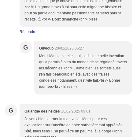
cette machine que je trouve belle en plus d'être ingénieuse.
<br /> Un grand bravo à toi pour cette mignonne histoire et
pour sa partie documentaire passionnante et merci pour ta
recette. 😊<br /> Doux dimanche<br /> bises
Répondre
G
Guyloup
20/02/2025 05:27
Merci Mamieminette ; oui, ce fut une belle invention
qui a permis à bien du monde de se régaler à travers
les décennies.<br /> J'aime bien les sorbets aussi,
j'en fais beaucoup en été, avec des fraises
congelées notamment, c'est vite fait.<br /> Bonne
journée,<br /> Bises :-)
G
Galanthe des neiges
16/02/2025 09:01
Je veux bien tourner la manivelle ! Merci pour ces
explications sur l'ancêtre de notre sorbetière tant appréciée
l'été, mais tiens ! J'ai peut-être un peu mal à la gorge !<br />