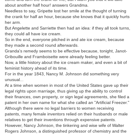
about another half hour! answers Grandma.
Needless to say, Gripette lost her smile at the thought of turning
the crank for half an hour, because she knows that it quickly hurts
her arm.
But Angelette and Sarriette then had an idea: if they all took turns,
they could all have ice cream.
So in the end, everyone pitched in and ate ice cream, because
they made a second round afterwards.
Granda's remedy seems to be effective because, tonight, Janot-
Gribouille and Framboisette were already feeling better.
Now, a little history about the ice cream maker, and even a bit of
feminist history ahead of its time.
For in the year 1843, Nancy M. Johnson did something very
unusual...
At a time when women in most of the United States gave up their
legal rights upon marriage, thus giving up the ability to control
their finances, own property, or sign legal agreements, she filed a
patent in her own name for what she called an "Artificial Freezer."
Although there were no legal barriers to women receiving
patents, many female inventors relied on their husbands or male
relatives to get their inventions through expensive patents.
However, Nancy Johnson, the tinkering and wise wife of Walter
Rogers Johnson, a distinguished professor of chemistry and the