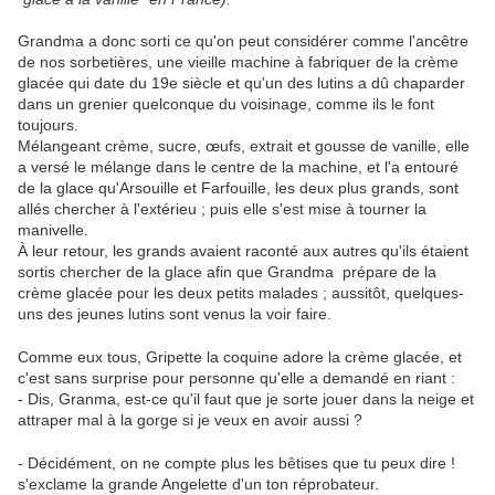
Grandma a donc sorti ce qu'on peut considérer comme l'ancêtre
de nos sorbetières, une vieille machine à fabriquer de la crème
glacée qui date du 19e siècle et qu'un des lutins a dû chaparder
dans un grenier quelconque du voisinage, comme ils le font
toujours.
Mélangeant crème, sucre, œufs, extrait et gousse de vanille, elle
a versé le mélange dans le centre de la machine, et l'a entouré
de la glace qu'Arsouille et Farfouille, les deux plus grands, sont
allés chercher à l'extérieu ; puis elle s'est mise à tourner la
manivelle.
À leur retour, les grands avaient raconté aux autres qu'ils étaient
sortis chercher de la glace afin que Grandma prépare de la
crème glacée pour les deux petits malades ; aussitôt, quelques-
uns des jeunes lutins sont venus la voir faire.
Comme eux tous, Gripette la coquine adore la crème glacée, et
c'est sans surprise pour personne qu'elle a demandé en riant :
- Dis, Granma, est-ce qu'il faut que je sorte jouer dans la neige et
attraper mal à la gorge si je veux en avoir aussi ?
- Décidément, on ne compte plus les bêtises que tu peux dire !
s'exclame la grande Angelette d'un ton réprobateur.