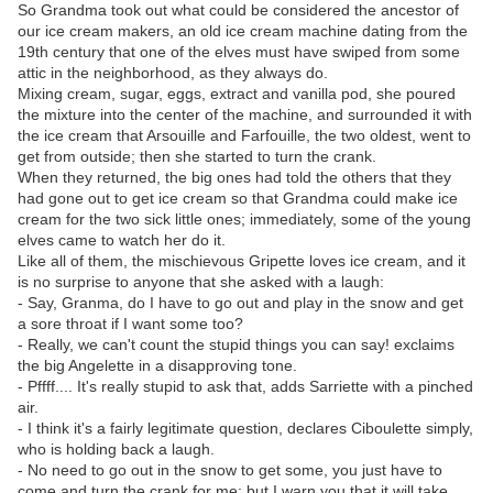
So Grandma took out what could be considered the ancestor of
our ice cream makers, an old ice cream machine dating from the
19th century that one of the elves must have swiped from some
attic in the neighborhood, as they always do.
Mixing cream, sugar, eggs, extract and vanilla pod, she poured
the mixture into the center of the machine, and surrounded it with
the ice cream that Arsouille and Farfouille, the two oldest, went to
get from outside; then she started to turn the crank.
When they returned, the big ones had told the others that they
had gone out to get ice cream so that Grandma could make ice
cream for the two sick little ones; immediately, some of the young
elves came to watch her do it.
Like all of them, the mischievous Gripette loves ice cream, and it
is no surprise to anyone that she asked with a laugh:
- Say, Granma, do I have to go out and play in the snow and get
a sore throat if I want some too?
- Really, we can't count the stupid things you can say! exclaims
the big Angelette in a disapproving tone.
- Pffff.... It's really stupid to ask that, adds Sarriette with a pinched
air.
- I think it's a fairly legitimate question, declares Ciboulette simply,
who is holding back a laugh.
- No need to go out in the snow to get some, you just have to
come and turn the crank for me; but I warn you that it will take