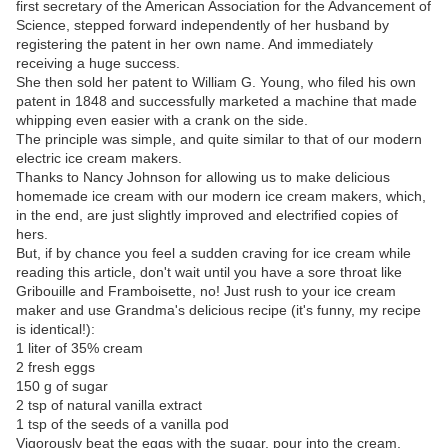
first secretary of the American Association for the Advancement of
Science, stepped forward independently of her husband by
registering the patent in her own name. And immediately
receiving a huge success.
She then sold her patent to William G. Young, who filed his own
patent in 1848 and successfully marketed a machine that made
whipping even easier with a crank on the side.
The principle was simple, and quite similar to that of our modern
electric ice cream makers.
Thanks to Nancy Johnson for allowing us to make delicious
homemade ice cream with our modern ice cream makers, which,
in the end, are just slightly improved and electrified copies of
hers.
But, if by chance you feel a sudden craving for ice cream while
reading this article, don't wait until you have a sore throat like
Gribouille and Framboisette, no! Just rush to your ice cream
maker and use Grandma's delicious recipe (it's funny, my recipe
is identical!):
1 liter of 35% cream
2 fresh eggs
150 g of sugar
2 tsp of natural vanilla extract
1 tsp of the seeds of a vanilla pod
Vigorously beat the eggs with the sugar, pour into the cream,