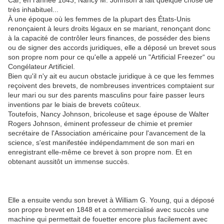
Car, en l'année 1843, Nancy M. Johnson a fait quelque chose de
très inhabituel...
À une époque où les femmes de la plupart des États-Unis
renonçaient à leurs droits légaux en se mariant, renonçant donc
à la capacité de contrôler leurs finances, de posséder des biens
ou de signer des accords juridiques, elle a déposé un brevet sous
son propre nom pour ce qu'elle a appelé un "Artificial Freezer“ ou
Congélateur Artificiel.
Bien qu'il n'y ait eu aucun obstacle juridique à ce que les femmes
reçoivent des brevets, de nombreuses inventrices comptaient sur
leur mari ou sur des parents masculins pour faire passer leurs
inventions par le biais de brevets coûteux.
Toutefois, Nancy Johnson, bricoleuse et sage épouse de Walter
Rogers Johnson, éminent professeur de chimie et premier
secrétaire de l'Association américaine pour l'avancement de la
science, s'est manifestée indépendamment de son mari en
enregistrant elle-même ce brevet à son propre nom. Et en
obtenant aussitôt un immense succès.
Elle a ensuite vendu son brevet à William G. Young, qui a déposé
son propre brevet en 1848 et a commercialisé avec succès une
machine qui permettait de fouetter encore plus facilement avec