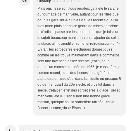
G
Guyloup
20/02/2025 05:22
Mais oui, ils se sont tous régalés, ça a été le salaire
du tournage de manivelle, autant pour les filles que
pour les gars.<br /> Sur les vieilles recettes que j'ai
lues (mon plaisir dans ce genre de mises en scène
et d'article, passe par les recherches que je fais sur
le sujet) beaucoup mentionnaient d'ajouter du sel à
la glace, afin d'amplifier son effet refroidisseur.<br />
En fait, les sorbetières électriques domestiques
comme on les trouve maintenant dans le commerce
sont une invention assez récente (enfin, pour
quelqu'un comme moi, née en 1955, je considère ça
comme récent, mais des jeunes de la génération
alpha diraient que c'est dans l'antiquité ou presque !)
du dernier quart du 20e siècle, et plus tôt dans le
siècle, c'était en effet des sorbetières à glace+ sel et
manivelle.<br /> C'est si bon une bonne glace
maison, quelque soit la sorbetière utilisée !<br />
Bonne journée,<br /> Bises :-)
L