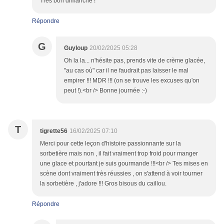
Très bon dimanche !
Répondre
G
Guyloup
20/02/2025 05:28
Oh la la... n'hésite pas, prends vite de crème glacée,
"au cas où" car il ne faudrait pas laisser le mal
empirer !!! MDR !!! (on se trouve les excuses qu'on
peut !).<br /> Bonne journée :-)
T
tigrette56
16/02/2025 07:10
Merci pour cette leçon d'histoire passionnante sur la
sorbetière mais non , il fait vraiment trop froid pour manger
une glace et pourtant je suis gourmande !!!<br /> Tes mises en
scène dont vraiment très réussies , on s'attend à voir tourner
la sorbetière , j'adore !!! Gros bisous du caillou.
Répondre