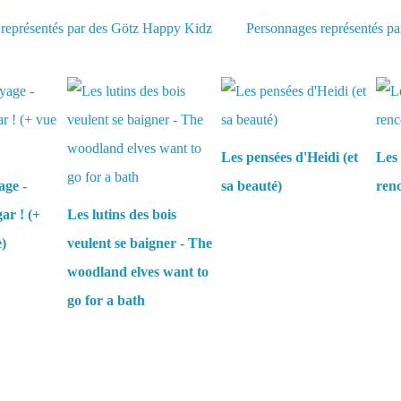
représentés par des Götz Happy Kidz
Personnages représentés pa
aussi :
Les pensées d'Heidi (et
Les 
age -
sa beauté)
renc
ar ! (+
Les lutins des bois
e)
veulent se baigner - The
woodland elves want to
go for a bath