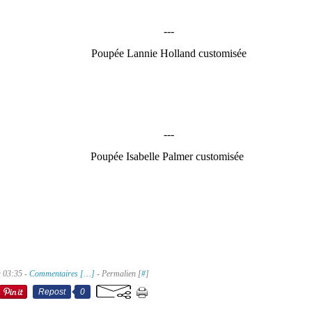
---
Poupée Lannie Holland customisée
---
Poupée Isabelle Palmer customisée
à 03:35 -
Commentaires [
…
]
- Permalien [
#
]
Repost
0