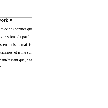
work ♥
u avec des copines qui
expressions du patch
ssent mais ne maitris
ricaines, et je me sui
re intéressant que je fa
...