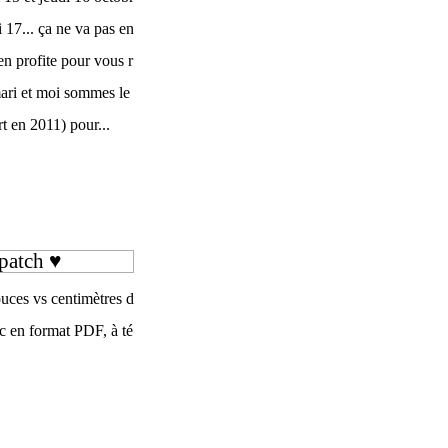
 17... ça ne va pas en
'en profite pour vous r
ari et moi sommes le
t en 2011) pour...
 patch ♥
ouces vs centimètres d
nc en format PDF, à té