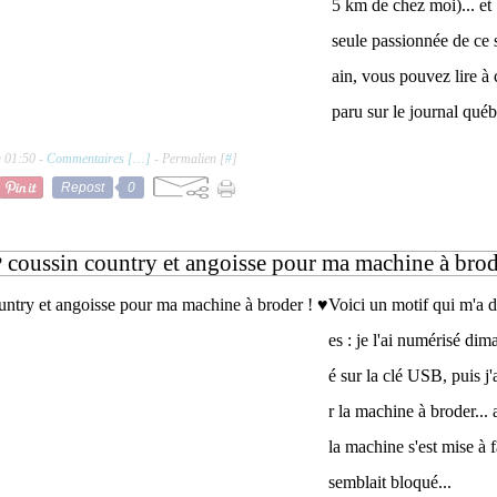
5 km de chez moi)... et 
seule passionnée de ce 
ain, vous pouvez lire à c
paru sur le journal québ
à 01:50 -
Commentaires [
…
]
- Permalien [
#
]
Repost
0
 coussin country et angoisse pour ma machine à brod
Voici un motif qui m'a 
es : je l'ai numérisé dim
é sur la clé USB, puis j'
r la machine à broder... 
la machine s'est mise à f
semblait bloqué...