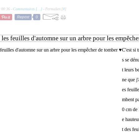
à 00:36 -
Commentaires [
…
]
- Permalien [
#
]
Repost
0
 les feuilles d'automne sur un arbre pour les empêche
C'est si 
s se dén
t leurs b
ne que j
es feuill
mbent pa
0 cm de 
e hauteur
t des feui