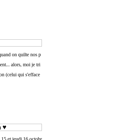
 quand on quilte nos p
t... alors, moi je tri
on (celui qui s'efface
m ♥
15 et jeudi 16 octobr