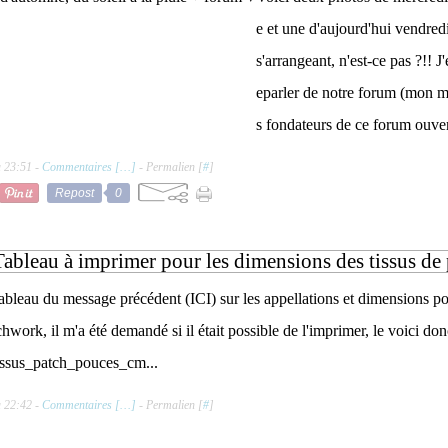
e et une d'aujourd'hui vendredi
s'arrangeant, n'est-ce pas ?!! J
eparler de notre forum (mon m
s fondateurs de ce forum ouver
à 23:51 -
Commentaires [
…
]
- Permalien [
#
]
Repost
0
Tableau à imprimer pour les dimensions des tissus de
ableau du message précédent (ICI) sur les appellations et dimensions p
chwork, il m'a été demandé si il était possible de l'imprimer, le voici do
 tissus_patch_pouces_cm...
à 22:42 -
Commentaires [
…
]
- Permalien [
#
]