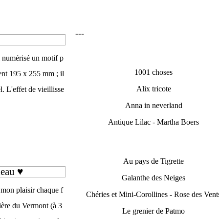
---
ai numérisé un motif p
1001 choses
ent 195 x 255 mm ; il
Alix tricote
. L'effet de vieillisse
Anna in neverland
Antique Lilac - Martha Boers
Au pays de Tigrette
deau ♥
Galanthe des Neiges
 mon plaisir chaque f
Chéries et Mini-Corollines - Rose des Vent
tière du Vermont (à 3
Le grenier de Patmo