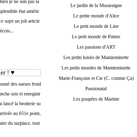
bien je ne suis pas la
Le jardin de la Musaraigne
splendide état améric
Le petite monde d'Alice
e sujet un joli article
Le petit monde de Line
écois...
Le petit monde de Patmo
Les passions d'ART
Les petits loisirs de Mamieminette
Les petits mondes de Mamieminette
er ! ♥
Marie-Françoise et Cie (C. comme Ça)
donné des sueurs froid
Passionatal
anche soir et enregistr
Les poupées de Martine
ai lancé la broderie su
arrivée au 651e point,
aire du surplace, tout