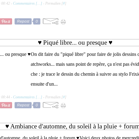
à 00:42 -
Commentaires [
…
]
- Permalien [
#
]
Repost
0
♥ Piqué libre... ou presque ♥
On dit faire du "piqué libre" pour faire de jolis dessins
atchworks... mais sans point de repère, ça n'est pas éviden
che : je trace le dessin du chemin à suivre au stylo Frixi
ensuite d'un...
à 00:44 -
Commentaires [
…
]
- Permalien [
#
]
Repost
0
♥ Ambiance d'automne, du soleil à la pluie + foru
Voici deux photos de mercredi 