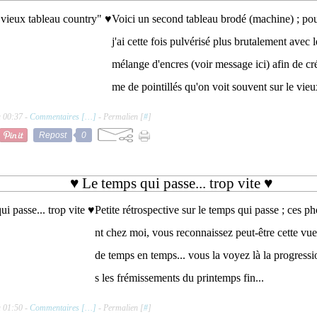
Voici un second tableau brodé (machine) ; pour 
j'ai cette fois pulvérisé plus brutalement avec 
mélange d'encres (voir message ici) afin de cré
me de pointillés qu'on voit souvent sur le vieux
à 00:37 -
Commentaires [
…
]
- Permalien [
#
]
Repost
0
♥ Le temps qui passe... trop vite ♥
Petite rétrospective sur le temps qui passe ; ces p
nt chez moi, vous reconnaissez peut-être cette vu
de temps en temps... vous la voyez là la progressi
s les frémissements du printemps fin...
à 01:50 -
Commentaires [
…
]
- Permalien [
#
]