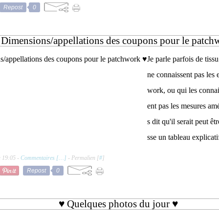
Repost
0
 Dimensions/appellations des coupons pour le patch
Je parle parfois de tiss
ne connaissent pas les 
work, ou qui les connai
ent pas les mesures amé
s dit qu'il serait peut êt
sse un tableau explicatif
à 19:05 -
Commentaires [
…
]
- Permalien [
#
]
Repost
0
♥ Quelques photos du jour ♥