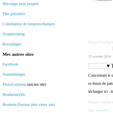
Bricolage pour poupée
Pâte polymère
Colorisation de tampons/étampes
Scrapbooking
Posté par Guyloup 
Bavardages
Mes autres sites
15 octobre 2014
Facebook
♥ 
Naturelimages
Concernant le t
es tissus de pat
PhotoGuyloup
(ancien site)
lécharger ici :
Brodamaryllis
Posté par Guyloup 
Broderie-Passion (très vieux site)
Tags:
patchwork