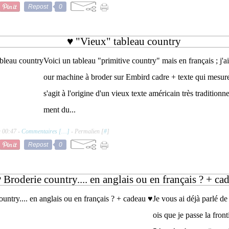
Repost
0
♥ "Vieux" tableau country
Voici un tableau "primitive country" mais en français ; j'
our machine à broder sur Embird cadre + texte qui mesur
s'agit à l'origine d'un vieux texte américain très traditionnel
ment du...
à 00:47 -
Commentaires [
…
]
- Permalien [
#
]
Repost
0
 Broderie country.... en anglais ou en français ? + ca
Je vous ai déjà parlé de
ois que je passe la fron