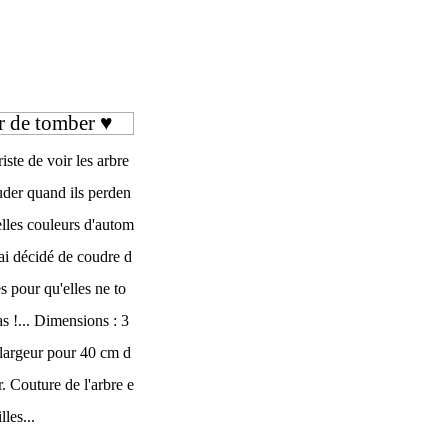
r de tomber ♥
triste de voir les arbre
uder quand ils perden
elles couleurs d'autom
'ai décidé de coudre d
es pour qu'elles ne to
s !... Dimensions : 3
largeur pour 40 cm d
. Couture de l'arbre e
lles...