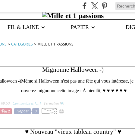
FIL & LAINE
PAPIER
DIG
IONS
>
CATEGORIES
>
MILLE ET 1 PASSIONS
Mignonne Halloween -)
Même si Halloween n'est pas une fête qui vous intéresse, je 
ouverez mignonne cette image : À bientôt, ♥ ♥ ♥ ♥ ♥ ♥
à 00:59 -
Commentaires [
…
]
- Permalien [
#
]
Repost
0
♥ Nouveau "vieux tableau country" ♥