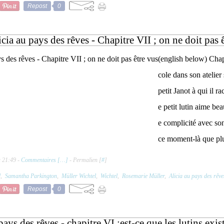
Repost
0
icia au pays des rêves - Chapitre VII ; on ne doit pas 
(english below) Chap
cole dans son atelier 
petit Janot à qui il r
e petit lutin aime b
e complicité avec son
ce moment-là que plus
à 21:49 -
Commentaires [
…
]
- Permalien [
#
]
l
,
Samantha Parkington
,
Müller Wichtel
,
Wichtel
,
Rosemarie Müller
,
Alicia au pays des rêve
Repost
0
pays des rêves - chapitre VI :est-ce que les lutins exi