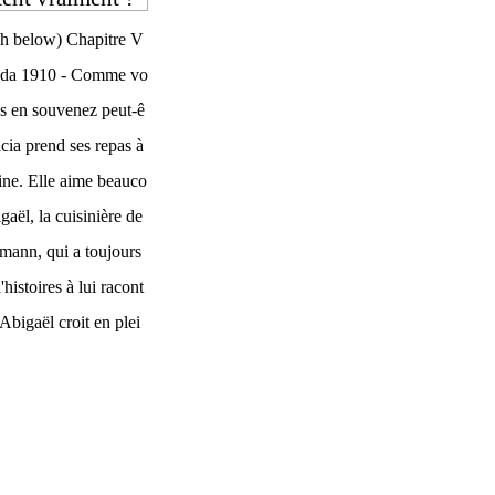
sh below) Chapitre V
ada 1910 - Comme vo
s en souvenez peut-ê
icia prend ses repas à
sine. Elle aime beauco
gaël, la cuisinière de
mann, qui a toujours
'histoires à lui racont
 Abigaël croit en plei