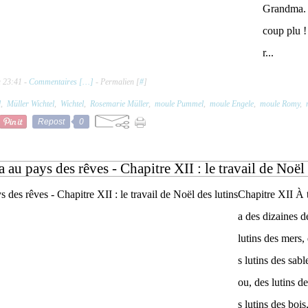
Grandma. E
coup plu !
r...
à 23:41 -
Commentaires [
…
]
- Permalien [
#
]
l
,
Müller Wichtel
,
Wichtel
,
Rosemarie Müller
,
moule Pummel
,
moule Engele
,
moule Romy
,
Repost
0
a au pays des rêves - Chapitre XII : le travail de Noël 
Chapitre XII À t
a des dizaines de
lutins des mers, 
s lutins des sabl
ou, des lutins d
s lutins des boi