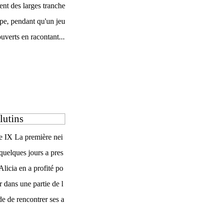
ent des larges tranche
upe, pendant qu'un jeu
ouverts en racontant...
lutins
e IX La première nei
 quelques jours a pres
licia en a profité po
 dans une partie de l
ude de rencontrer ses a