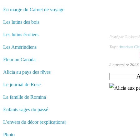
En marge du Carnet de voyage
Les lutins des bois
Les lutins écoliers
Posté par Guyloup 
Les Amérindiens
Tags:
American Gir
Fleur au Canada
2 novembre 2023
Alicia au pays des rêves
A
Le journal de Rose
La famille de Romina
Enfants sages du passé
L'envers du décor (explications)
Photo