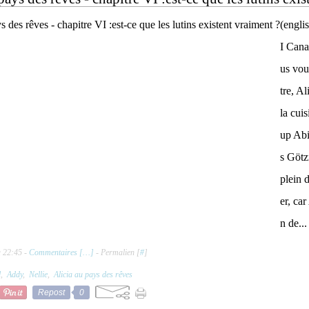
(engli
I Can
us vou
tre, Al
la cui
up Abi
s Götz
plein d
er, car
n de...
à 22:45 -
Commentaires [
…
]
- Permalien [
#
]
l
,
Addy
,
Nellie
,
Alicia au pays des rêves
Repost
0