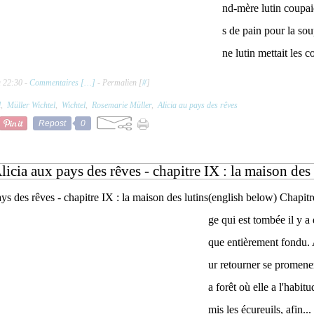
nd-mère lutin coupai
s de pain pour la so
ne lutin mettait les c
à 22:30 -
Commentaires [
…
]
- Permalien [
#
]
l
,
Müller Wichtel
,
Wichtel
,
Rosemarie Müller
,
Alicia au pays des rêves
Repost
0
licia aux pays des rêves - chapitre IX : la maison des 
(english below) Chapitr
ge qui est tombée il y a
que entièrement fondu. A
ur retourner se promener
a forêt où elle a l'habit
mis les écureuils, afin...