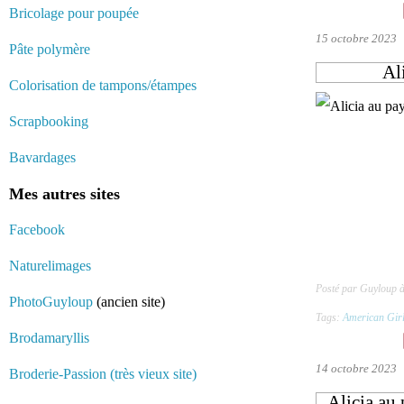
Bricolage pour poupée
15 octobre 2023
Pâte polymère
Al
Colorisation de tampons/étampes
Scrapbooking
Bavardages
Mes autres sites
Facebook
Naturelimages
Posté par Guyloup 
PhotoGuyloup
(ancien site)
Tags:
American Gir
Brodamaryllis
14 octobre 2023
Broderie-Passion (très vieux site)
Alicia au 