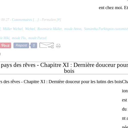
ent chez moi. Et.
à 00:27 -
Commentaires [
…
]
- Permalien [
#
]
l
,
Müller Wichtel
,
Wichtel
,
Rosemarie Müller
,
moule Anton
,
Samantha Parkington customisé
le Miki
,
moule Flo
,
moule Purzel
Repost
0
3
 pays des rêves - Chapitre XI : Dernière douceur pour 
bois
Cha
ion
est
du 
nt 
née