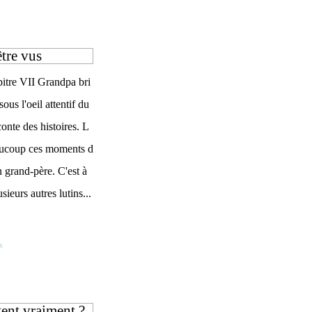
être vus
itre VII Grandpa bri
sous l'oeil attentif du
aconte des histoires. L
eaucoup ces moments d
 grand-père. C'est à
ieurs autres lutins...
s
stent vraiment ?