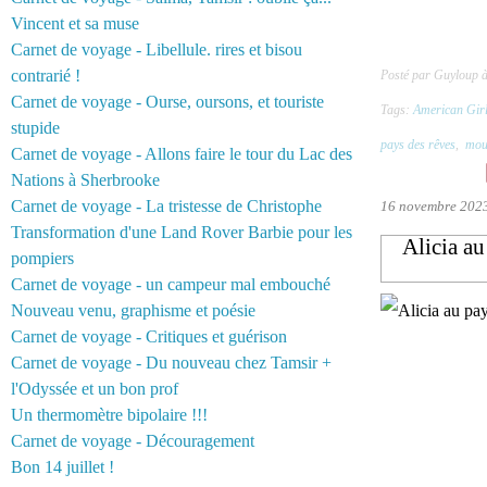
Vincent et sa muse
Carnet de voyage - Libellule. rires et bisou
contrarié !
Posté par Guyloup 
Carnet de voyage - Ourse, oursons, et touriste
Tags:
American Gir
stupide
pays des rêves
,
mou
Carnet de voyage - Allons faire le tour du Lac des
Nations à Sherbrooke
Carnet de voyage - La tristesse de Christophe
16 novembre 202
Transformation d'une Land Rover Barbie pour les
Alicia au
pompiers
Carnet de voyage - un campeur mal embouché
Nouveau venu, graphisme et poésie
Carnet de voyage - Critiques et guérison
Carnet de voyage - Du nouveau chez Tamsir +
l'Odyssée et un bon prof
Un thermomètre bipolaire !!!
Carnet de voyage - Découragement
Bon 14 juillet !