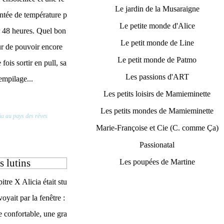
Le jardin de la Musaraigne
tée de température p
Le petite monde d'Alice
 48 heures. Quel bon
Le petit monde de Line
r de pouvoir encore
Le petit monde de Patmo
 fois sortir en pull, sa
Les passions d'ART
empilage...
Les petits loisirs de Mamieminette
Les petits mondes de Mamieminette
ia au pays des rêves
Marie-Françoise et Cie (C. comme Ça)
Passionatal
s lutins
Les poupées de Martine
tre X Alicia était stu
voyait par la fenêtre :
e confortable, une gra