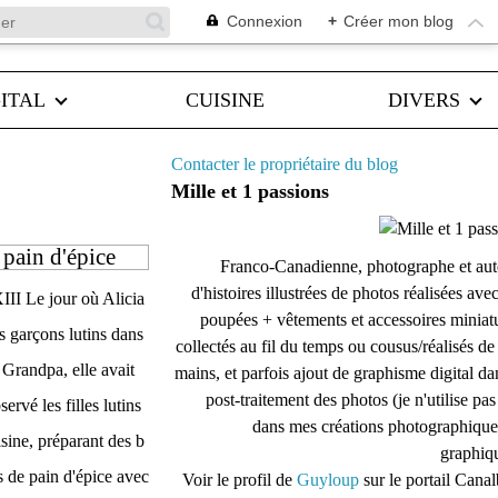
Connexion
+
Créer mon blog
ITAL
CUISINE
DIVERS
Contacter le propriétaire du blog
Mille et 1 passions
 pain d'épice
Franco-Canadienne, photographe et aut
d'histoires illustrées de photos réalisées ave
III Le jour où Alicia
poupées + vêtements et accessoires miniat
es garçons lutins dans
collectés au fil du temps ou cousus/réalisés d
e Grandpa, elle avait
mains, et parfois ajout de graphisme digital da
post-traitement des photos (je n'utilise pas
ervé les filles lutins
dans mes créations photographique
isine, préparant des b
graphiqu
de pain d'épice avec
Voir le profil de
Guyloup
sur le portail Cana