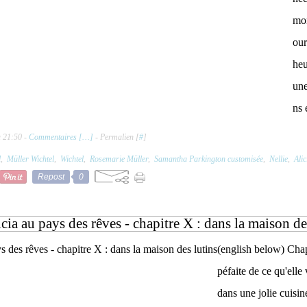
mon
our
heu
une
ns 
à 21:50 -
Commentaires [
…
]
- Permalien [
#
]
l
,
Müller Wichtel
,
Wichtel
,
Rosemarie Müller
,
Samantha Parkington customisée
,
Nellie
,
Alic
Repost
0
cia au pays des rêves - chapitre X : dans la maison de
(english below) Chapi
péfaite de ce qu'elle 
dans une jolie cuisin