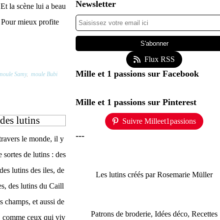
Newsletter
t la scène lui a beau
 Pour mieux profite
Flux RSS
Mille et 1 passions sur Facebook
moule Samy
,
moule Bubi
Mille et 1 passions sur Pinterest
des lutins
Suivre Milleet1passions
---
ravers le monde, il y
 sortes de lutins : des
des lutins des iles, de
Les lutins créés par Rosemarie Müller
es, des lutins du Caill
es champs, et aussi de
Patrons de broderie, Idées déco, Recettes
s, comme ceux qui viv