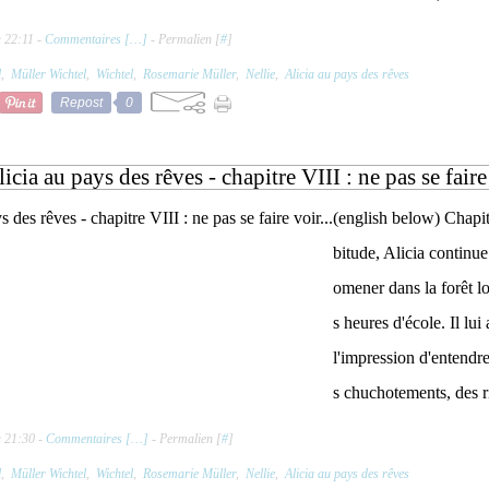
 22:11 -
Commentaires [
…
]
- Permalien [
#
]
l
,
Müller Wichtel
,
Wichtel
,
Rosemarie Müller
,
Nellie
,
Alicia au pays des rêves
Repost
0
icia au pays des rêves - chapitre VIII : ne pas se faire 
(english below) Chapit
bitude, Alicia continue
omener dans la forêt lo
s heures d'école. Il lui
l'impression d'entendr
s chuchotements, des rir
à 21:30 -
Commentaires [
…
]
- Permalien [
#
]
l
,
Müller Wichtel
,
Wichtel
,
Rosemarie Müller
,
Nellie
,
Alicia au pays des rêves