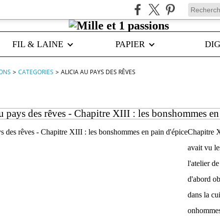
FIL & LAINE
PAPIER
DIG
IONS
>
CATEGORIES
>
ALICIA AU PAYS DES RÊVES
u pays des rêves - Chapitre XIII : les bonshommes en
Chapitre X
avait vu l
l'atelier d
d'abord obs
dans la cu
onhommes 