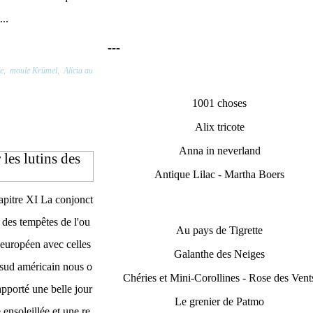
..
---
e
,
moule Krümel
,
Alicia au
1001 choses
Alix tricote
Anna in neverland
les lutins des
Antique Lilac - Martha Boers
pitre XI La conjonct
 des tempêtes de l'ou
Au pays de Tigrette
 européen avec celles
Galanthe des Neiges
sud américain nous o
Chéries et Mini-Corollines - Rose des Vent
apporté une belle jour
Le grenier de Patmo
 ensoleillée et une re