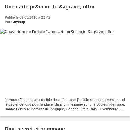
Une carte pr&ecirc;te &agrave; offrir
Publié le 09/05/2010 à 22:42
Par
Guyloup
Je vous offre une carte de fête des mères que j'ai faite sous deux versions, et
le papier de fond pour la placer dans un message sur une couleur identique.
Bonne Fête aux Mamans de Belgique, Canada, États-Unis, Luxembourg, et
Suisse :-))) (pour les autres,...
Digi, secret et hommage