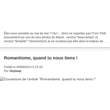
Êtes-vous sensible au mal de mer ? Oui !....Alors ne regardez pas !!! lol ! Petit
amusement sur une de mes photos du Maine ; version "beau temps" et
version "tempête" ! Sincèrement, je ne voudrais pas être dans le bateau de
la seconde photo, avez-vu les...
Romantisme, quand tu nous tiens !
Publié le 09/09/2013 à 23:16
Par
Guyloup