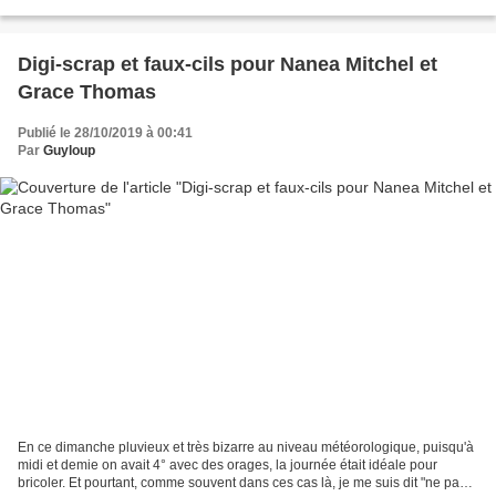
assez inattendu à Montréal (photo...
Digi-scrap et faux-cils pour Nanea Mitchel et
Grace Thomas
Publié le 28/10/2019 à 00:41
Par
Guyloup
En ce dimanche pluvieux et très bizarre au niveau météorologique, puisqu'à
midi et demie on avait 4° avec des orages, la journée était idéale pour
bricoler. Et pourtant, comme souvent dans ces cas là, je me suis dit "ne pas