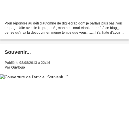
Pour répondre au défi d'automne de digi-scrap dont je parlais plus bas, voici
un page faite avec le kit proposé ; mon petit mari étant abonné à ce blog, je
pense qu'il va la découvrir en même temps que vous......... ! j'ai hâte d'avoir
son avis...! digi-kit...
Souvenir...
Publié le 08/08/2013 à 22:14
Par
Guyloup