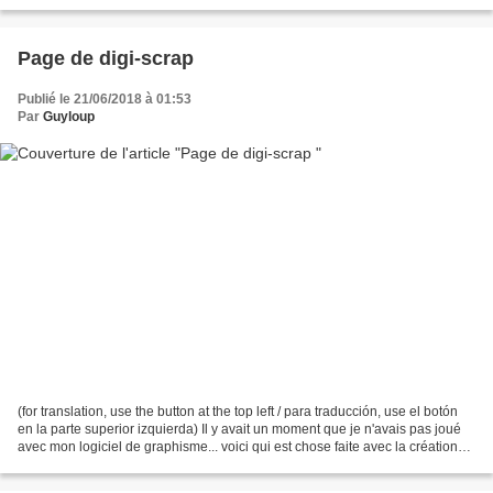
lisez leur histoire ici : http://nationsindiennes.over-blog.com/2015/08/nez-
perce.html...
Page de digi-scrap
Publié le 21/06/2018 à 01:53
Par
Guyloup
(for translation, use the button at the top left / para traducción, use el botón
en la parte superior izquierda) Il y avait un moment que je n'avais pas joué
avec mon logiciel de graphisme... voici qui est chose faite avec la création
d'une page de digi-scrap...