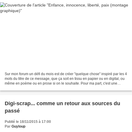
Sur mon forum un défi du mois est de créer "quelque chose" inspiré par les 4
mots du titre de ce message, que ça soit en tissu en papier ou en digital, ou
même en poème ou en prose si on le souhaite. Pour ma part, c'est une
phrase que j'ai faite, qui...
Digi-scrap... comme un retour aux sources du
passé
Publié le 18/11/2015 à 17:00
Par
Guyloup