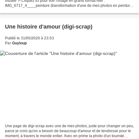
musée ?! Cliquez ici pour voir l'image en grand format réel :
IMG_6717_4____peinture (transformation d'une de mes photos en peinture
+ ajout d'un cadre de tableau trouvé sur...
Une histoire d'amour (digi-scrap)
Publié le 31/05/2020 à 23:53
Par
Guyloup
Une page de digi-scrap avec une de mes photos, juste pour changer un peu,
parce je crois qu'on a besoin de beaucoup d'amour et de tendresse pour le
moment, à travers le monde entier. Avec en prime la photo d'un touriste