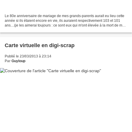
Le 80e anniversaire de mariage de mes grands-parents aurait eu lieu cette
année si ils étaient encore en vie, ils auraient respectivement 103 et 101
ans....(je les aimerai toujours : ce sont eux qui m'ont élevée à la mort de mes
parents)... j'avais fait...
Carte virtuelle en digi-scrap
Publié le 23/03/2013 à 23:14
Par
Guyloup