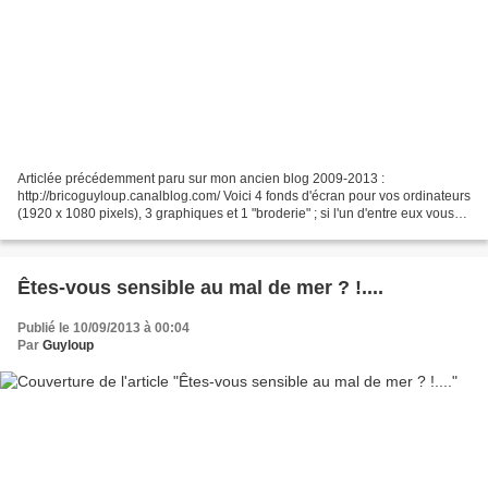
Articlée précédemment paru sur mon ancien blog 2009-2013 :
http://bricoguyloup.canalblog.com/ Voici 4 fonds d'écran pour vos ordinateurs
(1920 x 1080 pixels), 3 graphiques et 1 "broderie" ; si l'un d'entre eux vous
plait, cliquez sur le lien situé juste...
Êtes-vous sensible au mal de mer ? !....
Publié le 10/09/2013 à 00:04
Par
Guyloup