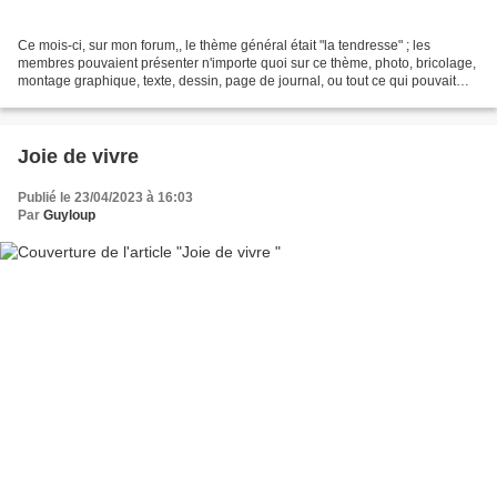
Ce mois-ci, sur mon forum,, le thème général était "la tendresse" ; les
membres pouvaient présenter n'importe quoi sur ce thème, photo, bricolage,
montage graphique, texte, dessin, page de journal, ou tout ce qui pouvait
leur passer par la tête au sujet...
Joie de vivre
Publié le 23/04/2023 à 16:03
Par
Guyloup