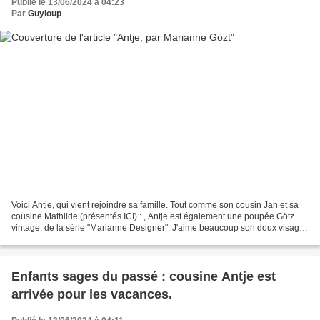
Publié le 13/06/2024 à 04:23
Par
Guyloup
Voici Antje, qui vient rejoindre sa famille. Tout comme son cousin Jan et sa
cousine Mathilde (présentés ICI) : , Antje est également une poupée Götz
vintage, de la série "Marianne Designer". J'aime beaucoup son doux visage
Vous pouvez la voir sur le...
Enfants sages du passé : cousine Antje est
arrivée pour les vacances.