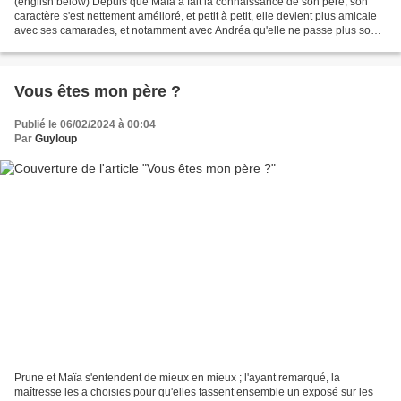
(english below) Depuis que Maïa a fait la connaissance de son père, son
caractère s'est nettement amélioré, et petit à petit, elle devient plus amicale
avec ses camarades, et notamment avec Andréa qu'elle ne passe plus son
temps à provoquer comme elle...
Vous êtes mon père ?
Publié le 06/02/2024 à 00:04
Par
Guyloup
Prune et Maïa s'entendent de mieux en mieux ; l'ayant remarqué, la
maîtresse les a choisies pour qu'elles fassent ensemble un exposé sur les