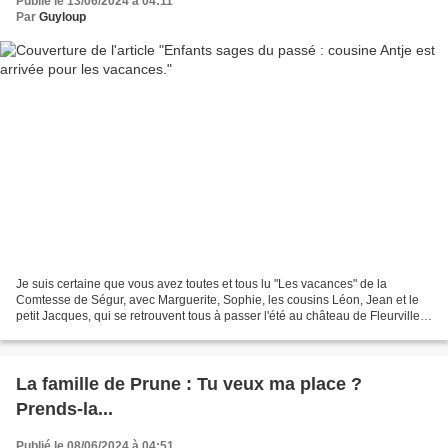
Publié le 13/06/2024 à 04:11
Par
Guyloup
Je suis certaine que vous avez toutes et tous lu "Les vacances" de la
Comtesse de Ségur, avec Marguerite, Sophie, les cousins Léon, Jean et le
petit Jacques, qui se retrouvent tous à passer l'été au château de Fleurville,
chez Camille et Madeleine. Eh...
La famille de Prune : Tu veux ma place ?
Prends-la...
Publié le 08/06/2024 à 04:51