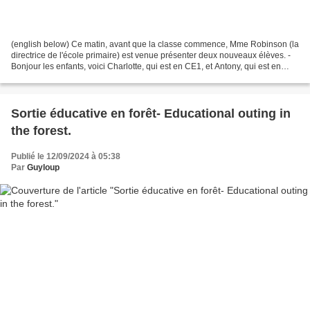
(english below) Ce matin, avant que la classe commence, Mme Robinson (la
directrice de l'école primaire) est venue présenter deux nouveaux élèves. -
Bonjour les enfants, voici Charlotte, qui est en CE1, et Antony, qui est en
CE2. Certains d'entre vous...
Sortie éducative en forêt- Educational outing in
the forest.
Publié le 12/09/2024 à 05:38
Par
Guyloup