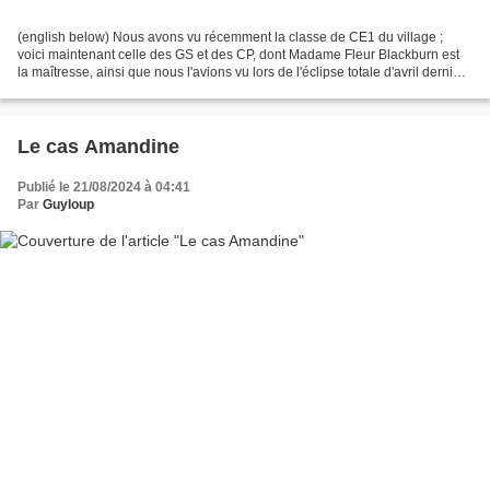
(english below) Nous avons vu récemment la classe de CE1 du village ;
voici maintenant celle des GS et des CP, dont Madame Fleur Blackburn est
la maîtresse, ainsi que nous l'avions vu lors de l'éclipse totale d'avril dernier
(ICI). On notera au passage...
Le cas Amandine
Publié le 21/08/2024 à 04:41
Par
Guyloup