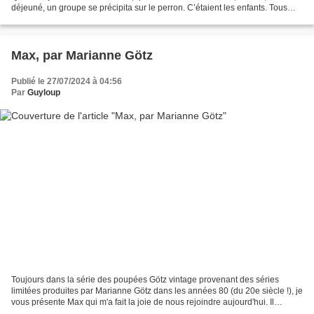
déjeuné, un groupe se précipita sur le perron. C’étaient les enfants. Tous
coururent à moi et me caressèrent...
Max, par Marianne Götz
Publié le 27/07/2024 à 04:56
Par
Guyloup
Toujours dans la série des poupées Götz vintage provenant des séries
limitées produites par Marianne Götz dans les années 80 (du 20e siècle !), je
vous présente Max qui m'a fait la joie de nous rejoindre aujourd'hui. Il
mesure 18 pouces, soit 46 cm. Vous...