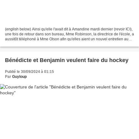
(english below) Ainsi qu'elle l'avait dit à Amandine mardi dernier (revoir ICI),
une fois de retour dans son bureau, Mme Robinson, la directrice de l'école, a
aussitôt téléphoné à Mme Olson afin qu'elles aient un nouvel entretien au
sujet de la discipline...
Bénédicte et Benjamin veulent faire du hockey
Publié le 30/09/2024 à 01:15
Par
Guyloup