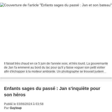
Il faisait très chaud en ce 5 juin de l'année xxxx, et très lourd. La gouvernante
de Jan l'a emmené au bord du lac pour qu'il y fasse voguer son petit voilier
afin d'échapper à la moiteur ambiante. Un photographe se trouvait justement
là., Il n'a pas...
Enfants sages du passé : Jan s'inquiète pour
son héros
Publié le 03/06/2024 à 03:58
Par
Guyloup