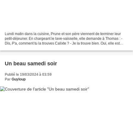
Lundi matin dans la cuisine, Prune et son père viennent de terminer leur
petit-déjeuner. En chargeant le lave-vaisselle, elle demande à Thomas : -
Dis, P'a, comment tu la trouves Calixte ? - Je la trouve bien. Oui, elle est
même assez étonnante. - Ah...
Un beau samedi soir
Publié le 19/03/2024 à 03:59
Par
Guyloup