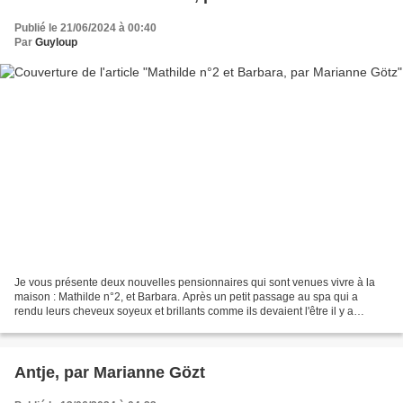
Publié le 21/06/2024 à 00:40
Par
Guyloup
Je vous présente deux nouvelles pensionnaires qui sont venues vivre à la
maison : Mathilde n°2, et Barbara. Après un petit passage au spa qui a
rendu leurs cheveux soyeux et brillants comme ils devaient l'être il y a
longtemps de cela quand elles sont...
Antje, par Marianne Gözt