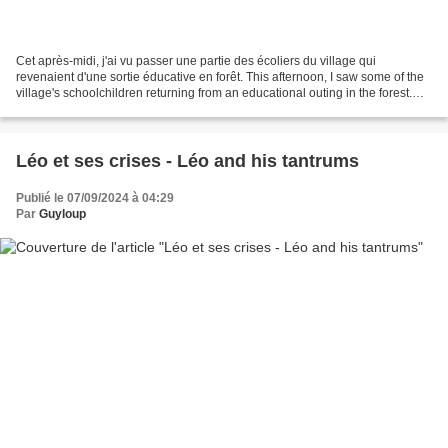
Cet après-midi, j'ai vu passer une partie des écoliers du village qui
revenaient d'une sortie éducative en forêt. This afternoon, I saw some of the
village's schoolchildren returning from an educational outing in the forest.
(Cliquez sur la photo pour...
Léo et ses crises - Léo and his tantrums
Publié le 07/09/2024 à 04:29
Par
Guyloup