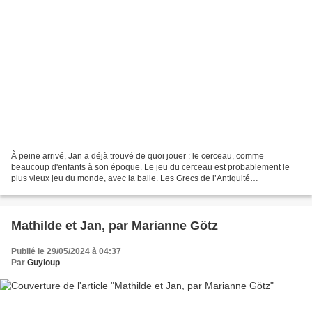
À peine arrivé, Jan a déjà trouvé de quoi jouer : le cerceau, comme
beaucoup d'enfants à son époque. Le jeu du cerceau est probablement le
plus vieux jeu du monde, avec la balle. Les Grecs de l’Antiquité
préconisaient de faire rouler le cerceau en courant...
Mathilde et Jan, par Marianne Götz
Publié le 29/05/2024 à 04:37
Par
Guyloup