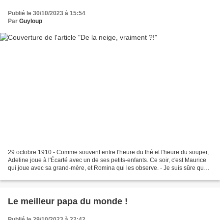
Publié le 30/10/2023 à 15:54
Par
Guyloup
29 octobre 1910 - Comme souvent entre l'heure du thé et l'heure du souper,
Adeline joue à l'Écarté avec un de ses petits-enfants. Ce soir, c'est Maurice
qui joue avec sa grand-mère, et Romina qui les observe. - Je suis sûre que
je vais encore gagner,...
Le meilleur papa du monde !
Publié le 29/10/2023 à 22:42