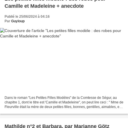
Camille et Madeleine + anecdote
Publié le 25/06/2024 à 04:16
Par
Guyloup
Dans le roman "Les Petites Filles Modèles" de la Comtesse de Ségur, au
chapitre 1, dont le titre est 'Camille et Madeleine", on peut lire ceci : " Mme de
Fleurville était la mère de deux petites filles, bonnes, gentilles, aimables, et
qui avaient l’une...
Mathilde n°2 et Barbara, par Marianne Götz