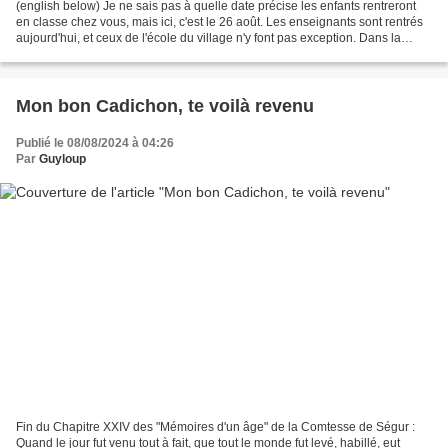
(english below) Je ne sais pas à quelle date précise les enfants rentreront
en classe chez vous, mais ici, c'est le 26 août. Les enseignants sont rentrés
aujourd'hui, et ceux de l'école du village n'y font pas exception. Dans la
matinée, Melle Bidden...
Mon bon Cadichon, te voilà revenu
Publié le 08/08/2024 à 04:26
Par
Guyloup
Fin du Chapitre XXIV des "Mémoires d'un âge" de la Comtesse de Ségur :
Quand le jour fut venu tout à fait, que tout le monde fut levé, habillé, eut