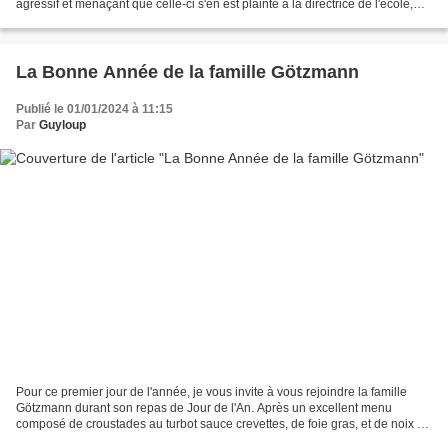
agressif et menaçant que celle-ci s'en est plainte à la directrice de l'école,
Madame Robinson,...
La Bonne Année de la famille Götzmann
Publié le 01/01/2024 à 11:15
Par
Guyloup
Pour ce premier jour de l'année, je vous invite à vous rejoindre la famille
Götzmann durant son repas de Jour de l'An. Après un excellent menu
composé de croustades au turbot sauce crevettes, de foie gras, et de noix de
chevreuil à la Grand-Veneur avec...