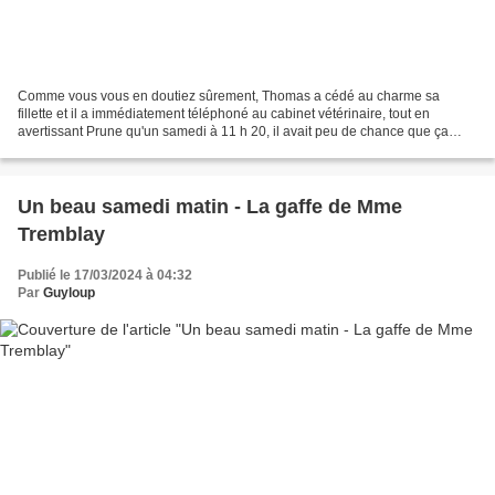
Comme vous vous en doutiez sûrement, Thomas a cédé au charme sa
fillette et il a immédiatement téléphoné au cabinet vétérinaire, tout en
avertissant Prune qu'un samedi à 11 h 20, il avait peu de chance que ça
réponde. Il se trompait, car la voix chantante...
Un beau samedi matin - La gaffe de Mme
Tremblay
Publié le 17/03/2024 à 04:32
Par
Guyloup