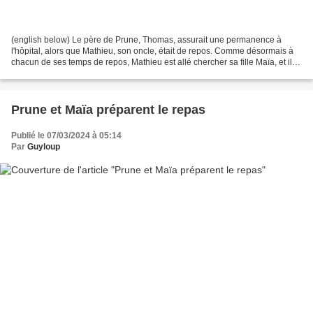
(english below) Le père de Prune, Thomas, assurait une permanence à
l'hôpital, alors que Mathieu, son oncle, était de repos. Comme désormais à
chacun de ses temps de repos, Mathieu est allé chercher sa fille Maïa, et ils
ont passé la journée ensemble...
Prune et Maïa préparent le repas
Publié le 07/03/2024 à 05:14
Par
Guyloup