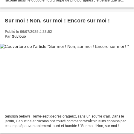
raconte aussi le quotidien du groupe de photographes ; je pense que je
devrais d'ailleurs vous montrer plus souvent...
Sur moi ! Non, sur moi ! Encore sur moi !
Publié le 06/07/2025 à 23:52
Par
Guyloup
(english below) Trente-sept degrés orageux, sans un souffle d'air. Dans le
jardin, Capucine et Nicolas ont trouvé comment rafraîchir leurs copains par
ce temps épouvantablement lourd et humide ! "Sur moi ! Non, sur moi !
Encore sur moi !" entendait-on...