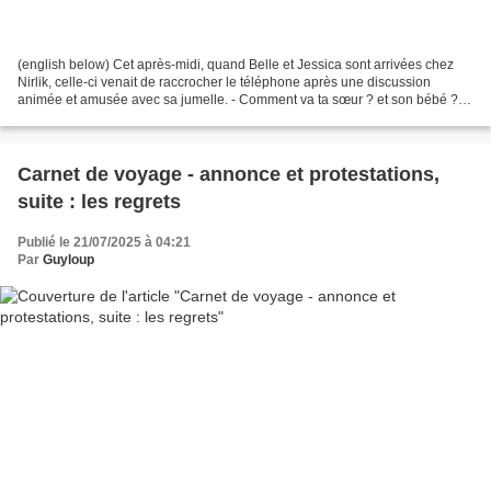
(english below) Cet après-midi, quand Belle et Jessica sont arrivées chez
Nirlik, celle-ci venait de raccrocher le téléphone après une discussion
animée et amusée avec sa jumelle. - Comment va ta sœur ? et son bébé ? -
Oh ! ma sœur va très bien, et le...
Carnet de voyage - annonce et protestations,
suite : les regrets
Publié le 21/07/2025 à 04:21
Par
Guyloup