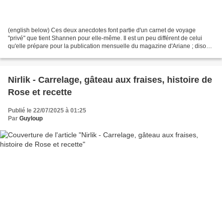
(english below) Ces deux anecdotes font partie d'un carnet de voyage
"privé" que tient Shannen pour elle-même. Il est un peu différent de celui
qu'elle prépare pour la publication mensuelle du magazine d'Ariane ; disons
qu'il est un peu plus personnel,...
Nirlik - Carrelage, gâteau aux fraises, histoire de
Rose et recette
Publié le 22/07/2025 à 01:25
Par
Guyloup