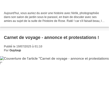
Aujourd'hui, vous auriez du avoir une histoire avec Nirlik, photographiée
dans son salon de jardin sous le parasol, en train de discuter avec ses
amies au sujet de la suite de l'histoire de Rose. Raté ! car s'il faisait beau, le
vent empêchait toute tentative...
Carnet de voyage - annonce et protestations !
Publié le 19/07/2025 à 01:10
Par
Guyloup