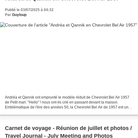
Publié le 03/07/2025 à 04:32
Par
Guyloup
Andréa et Qannik ont emprunté le modèle réduit de Chevrolet Bel Air 1957
de Petit mari. "Hello" ! nous ont-ils crié en passant devant la maison.
Emblématique de l'ère des années 50, la Chevrolet Bel Air de 1957 est une
des voitures les plus reconnaissables...
Carnet de voyage - Réunion de juillet et photos /
Travel Journal - July Meeting and Photos