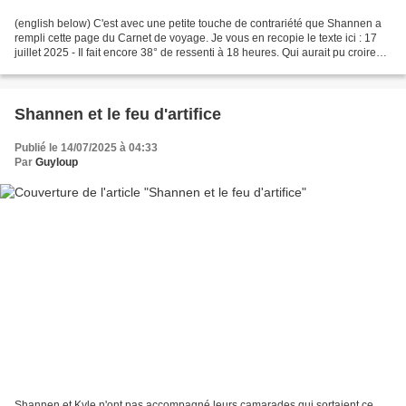
(english below) C'est avec une petite touche de contrariété que Shannen a
rempli cette page du Carnet de voyage. Je vous en recopie le texte ici : 17
juillet 2025 - Il fait encore 38° de ressenti à 18 heures. Qui aurait pu croire
qu'on se serait plaint...
Shannen et le feu d'artifice
Publié le 14/07/2025 à 04:33
Par
Guyloup
Shannen et Kyle n'ont pas accompagné leurs camarades qui sortaient ce