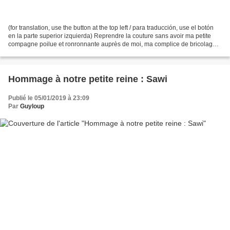
(for translation, use the button at the top left / para traducción, use el botón
en la parte superior izquierda) Reprendre la couture sans avoir ma petite
compagne poilue et ronronnante auprès de moi, ma complice de bricolage,
a été difficile ; plus personne...
Hommage à notre petite reine : Sawi
Publié le 05/01/2019 à 23:09
Par
Guyloup