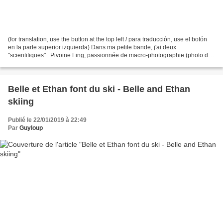
(for translation, use the button at the top left / para traducción, use el botón
en la parte superior izquierda) Dans ma petite bande, j'ai deux
"scientifiques" : Pivoine Ling, passionnée de macro-photographie (photo de
ce qui est microscopique ou presque)...
Belle et Ethan font du ski - Belle and Ethan
skiing
Publié le 22/01/2019 à 22:49
Par
Guyloup