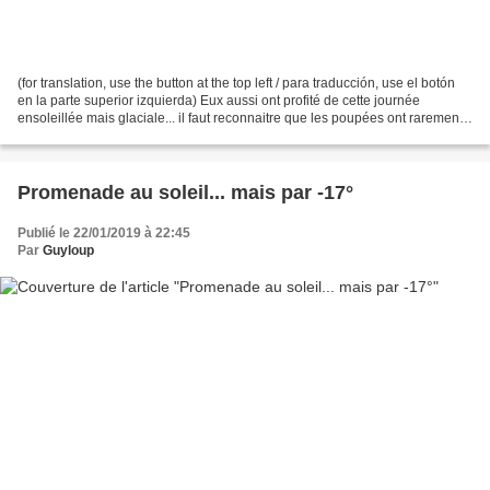
(for translation, use the button at the top left / para traducción, use el botón
en la parte superior izquierda) Eux aussi ont profité de cette journée
ensoleillée mais glaciale... il faut reconnaitre que les poupées ont rarement
froid ! ♥♥♥
Promenade au soleil... mais par -17°
Publié le 22/01/2019 à 22:45
Par
Guyloup