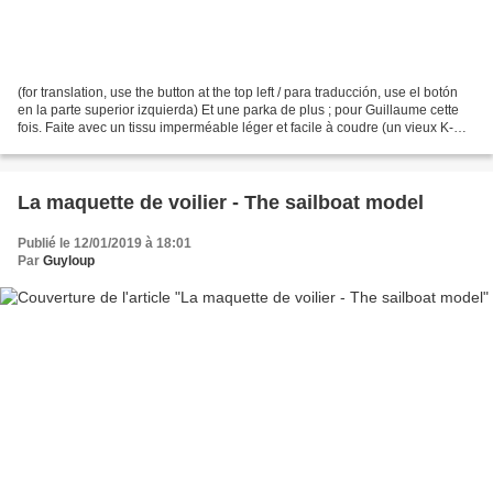
(for translation, use the button at the top left / para traducción, use el botón
en la parte superior izquierda) Et une parka de plus ; pour Guillaume cette
fois. Faite avec un tissu imperméable léger et facile à coudre (un vieux K-
Way). ♥♥♥
La maquette de voilier - The sailboat model
Publié le 12/01/2019 à 18:01
Par
Guyloup