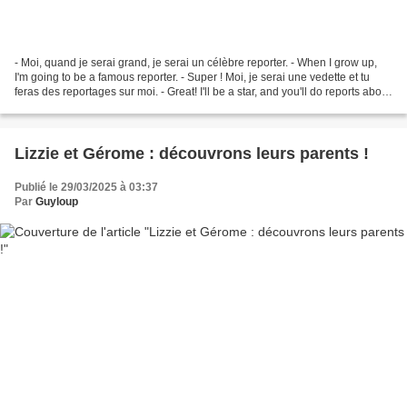
- Moi, quand je serai grand, je serai un célèbre reporter. - When I grow up,
I'm going to be a famous reporter. - Super ! Moi, je serai une vedette et tu
feras des reportages sur moi. - Great! I'll be a star, and you'll do reports about
me. - Non, je...
Lizzie et Gérome : découvrons leurs parents !
Publié le 29/03/2025 à 03:37
Par
Guyloup