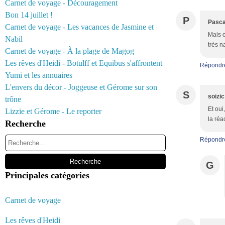
Carnet de voyage - Découragement
Bon 14 juillet !
P
Pasca
Carnet de voyage - Les vacances de Jasmine et
Mais o
Nabil
très n
Carnet de voyage - À la plage de Magog
Les rêves d'Heidi - Botulff et Equibus s'affrontent
Répondr
Yumi et les annuaires
L'envers du décor - Joggeuse et Gérome sur son
S
soizic
trône
Et oui
Lizzie et Gérome - Le reporter
la réa
Recherche
Répondr
G
Principales catégories
Carnet de voyage
Les rêves d'Heidi