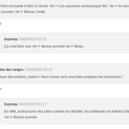
nt très enchanté d’aller à l’école <br /> Les vacances sont presque fini. <br /> Ils sont
journée <br /> Bisous Yvette
e
Guyloup
26/08/2025 05:16
Ça c'est bien vrai.<br /> Bonne journée<br /> Bises
the des neiges
25/08/2025 08:10
ique des enfants, j'adore ! Vous n'avez qu'à vous bien préparer les maitresses !
e
Guyloup
26/08/2025 05:17
En effet, surtout avec des lutins comme les Wichtel, les maîtresse ont intérêt à ê
<br /> Bonne journée