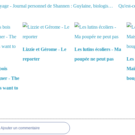
Carnet de voyage - Journal personnel de Shannen : Guylaine, biologiste environnementale
aussi :
Lizzie et Gérome - Le
Les lutins écoliers - Ma
reporter
poupée ne peut pas
Les 
bois
Mais
gner - The
boug
s want to
es
Ajouter un commentaire