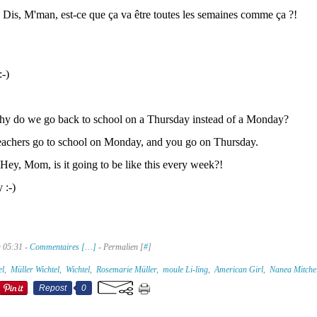
! Dis, M'man, est-ce que ça va être toutes les semaines comme ça ?!
-)
y do we go back to school on a Thursday instead of a Monday?
teachers go to school on Monday, and you go on Thursday.
! Hey, Mom, is it going to be like this every week?!
 :-)
à 05:31 -
Commentaires [
…
]
- Permalien [
#
]
el
,
Müller Wichtel
,
Wichtel
,
Rosemarie Müller
,
moule Li-ling
,
American Girl
,
Nanea Mitchel
Repost
0