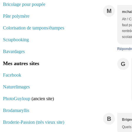
Bricolage pour poupée
M
mcha
Pâte polymère
Ah ! C
faut p
Colorisation de tampons/étampes
rentré
scolai
Scrapbooking
Répondr
Bavardages
Mes autres sites
G
Facebook
Naturelimages
PhotoGuyloup
(ancien site)
Brodamaryllis
B
Brige
Broderie-Passion (très vieux site)
Quels 