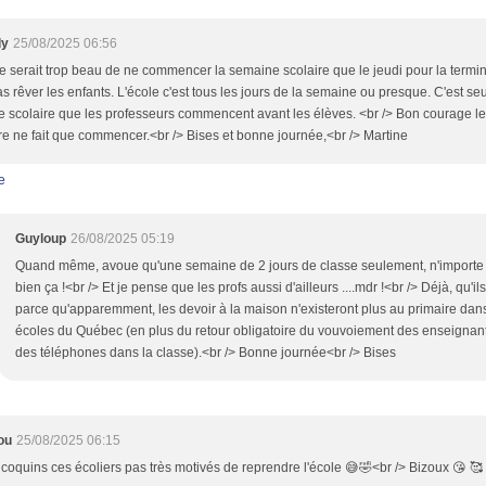
ly
25/08/2025 06:56
e serait trop beau de ne commencer la semaine scolaire que le jeudi pour la termine
as rêver les enfants. L'école c'est tous les jours de la semaine ou presque. C'est s
e scolaire que les professeurs commencent avant les élèves. <br /> Bon courage le
re ne fait que commencer.<br /> Bises et bonne journée,<br /> Martine
e
Guyloup
26/08/2025 05:19
Quand même, avoue qu'une semaine de 2 jours de classe seulement, n'importe 
bien ça !<br /> Et je pense que les profs aussi d'ailleurs ....mdr !<br /> Déjà, qu'i
parce qu'apparemment, les devoir à la maison n'existeront plus au primaire dans
écoles du Québec (en plus du retour obligatoire du vouvoiement des enseignants,
des téléphones dans la classe).<br /> Bonne journée<br /> Bises
ou
25/08/2025 06:15
coquins ces écoliers pas très motivés de reprendre l'école 😅🤣<br /> Bizoux 😘 🥰