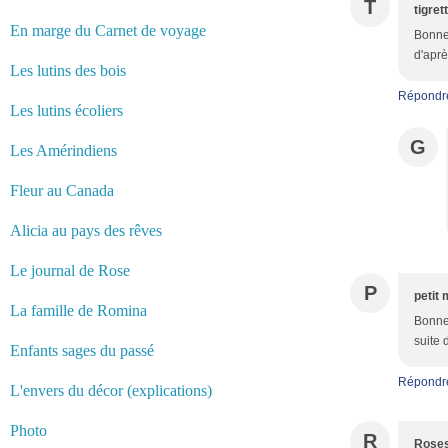
T
tigret
En marge du Carnet de voyage
Bonne 
d'aprè
Les lutins des bois
Répondr
Les lutins écoliers
G
Les Amérindiens
Fleur au Canada
Alicia au pays des rêves
Le journal de Rose
P
petit 
La famille de Romina
Bonne 
suite 
Enfants sages du passé
Répondr
L'envers du décor (explications)
Photo
R
Roses