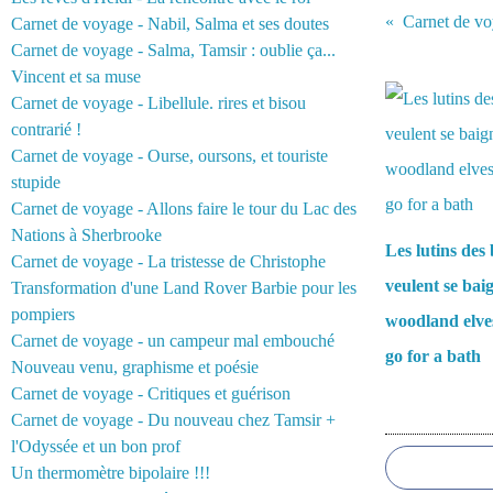
Carnet de voyage - Nabil, Salma et ses doutes
Carnet de voyage - Salma, Tamsir : oublie ça...
Vous aimerez 
Vincent et sa muse
Carnet de voyage - Libellule. rires et bisou
contrarié !
Carnet de voyage - Ourse, oursons, et touriste
stupide
Carnet de voyage - Allons faire le tour du Lac des
Nations à Sherbrooke
Les lutins des 
Carnet de voyage - La tristesse de Christophe
veulent se bai
Transformation d'une Land Rover Barbie pour les
pompiers
woodland elve
Carnet de voyage - un campeur mal embouché
go for a bath
Nouveau venu, graphisme et poésie
Carnet de voyage - Critiques et guérison
Commentair
Carnet de voyage - Du nouveau chez Tamsir +
l'Odyssée et un bon prof
Un thermomètre bipolaire !!!