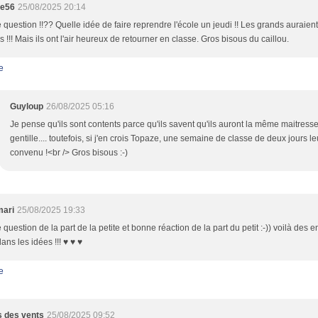
te56
25/08/2025 20:14
question !!?? Quelle idée de faire reprendre l'école un jeudi !! Les grands auraient
s !!! Mais ils ont l'air heureux de retourner en classe. Gros bisous du caillou.
e
Guyloup
26/08/2025 05:16
Je pense qu'ils sont contents parce qu'ils savent qu'ils auront la même maitresse 
gentille.... toutefois, si j'en crois Topaze, une semaine de classe de deux jours le
convenu !<br /> Gros bisous :-)
mari
25/08/2025 19:33
question de la part de la petite et bonne réaction de la part du petit :-)) voilà des e
dans les idées !!! ♥ ♥ ♥
e
 des vents
25/08/2025 09:52