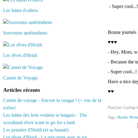
- Super cool...
Les lutins écoliers
Bonne journée :
Souvenirs amérindiens
♥♥♥
- Hey, Mom, wh
Les rêves d'Heidi
- Because the 
- Super cool...
Carnet de Voyage
Have a nice day
Articles récents
♥♥
Carnet de voyage - Encore la cougar ! (+ vue de la
scène)
Posté par Guyloup 
Les lutins des bois veulent se baigner - The
Tags:
Mueller Wicht
woodland elves want to go for a bath
Les pensées d'Heidi (et sa beauté)
Les rêves d'Heidi - La rencontre avec le roi