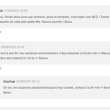
le
27/08/2025 10:56
ui, l'école deux jours par semaine, jeudi et vendredi, c'est super cool 😄😉 ! J'aim
aturelle de cette jolie petite fille ! Bonne journée ! Bises
e
25/08/2025 20:49
, tout à une fin ! les vacances sont terminées, il faut retourner à l'école !<br /> Mais
ction des enfants! hi ! hi<br /> Bisous
e
Guyloup
26/08/2025 05:14
Eh oui, les vacances paraissent toujours trop courtes, surtout à la fin !<br /> Bo
Bises