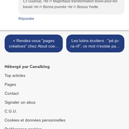
Cc Guyloup, <br /> Magnifique transformation bravo pour ton
travail <br /> Bonne journée <br /> Bisous Yvette
Répondre
< Rendez-vous "pages
Les lutins écoliers : "pé-jo-
créatives" chez Atout coeur
ra-rif", ce mot n'existe pas !
créatif
>
Hébergé par Canalblog
Top articles
Pages
Contact
Signaler un abus
C.G.U.
Cookies et données personnelles