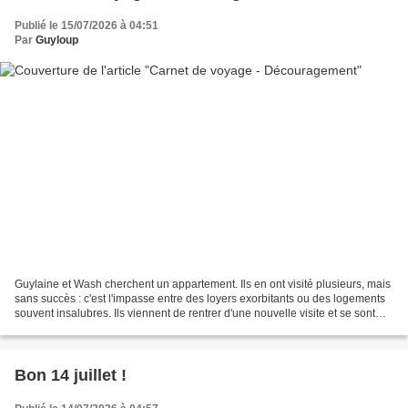
Publié le 15/07/2026 à 04:51
Par
Guyloup
Guylaine et Wash cherchent un appartement. Ils en ont visité plusieurs, mais
sans succès : c'est l'impasse entre des loyers exorbitants ou des logements
souvent insalubres. Ils viennent de rentrer d'une nouvelle visite et se sont
arrêtés au bord du lac...
Bon 14 juillet !