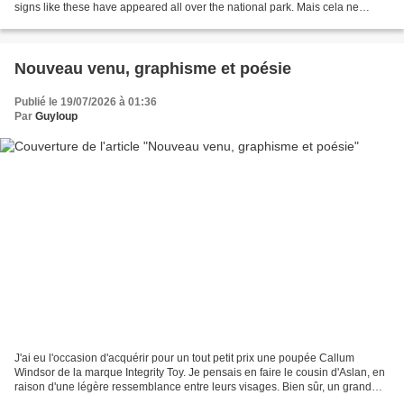
signs like these have appeared all over the national park. Mais cela ne
semble pas concerner tout le...
Nouveau venu, graphisme et poésie
Publié le 19/07/2026 à 01:36
Par
Guyloup
J'ai eu l'occasion d'acquérir pour un tout petit prix une poupée Callum
Windsor de la marque Integrity Toy. Je pensais en faire le cousin d'Aslan, en
raison d'une légère ressemblance entre leurs visages. Bien sûr, un grand
cousin de 1 m 98, alors qu'Aslan...