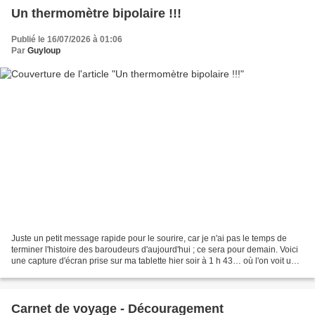
Un thermomètre bipolaire !!!
Publié le 16/07/2026 à 01:06
Par
Guyloup
Juste un petit message rapide pour le sourire, car je n'ai pas le temps de
terminer l'histoire des baroudeurs d'aujourd'hui ; ce sera pour demain. Voici
une capture d'écran prise sur ma tablette hier soir à 1 h 43… où l'on voit un
ressenti de +35 °C (ce...
Carnet de voyage - Découragement