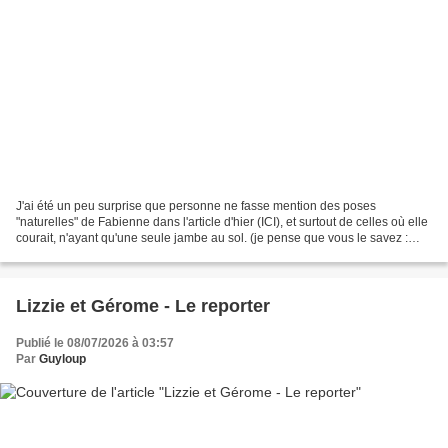
J'ai été un peu surprise que personne ne fasse mention des poses
"naturelles" de Fabienne dans l'article d'hier (ICI), et surtout de celles où elle
courait, n'ayant qu'une seule jambe au sol. (je pense que vous le savez :
dans le monde des poupées, c'est...
Lizzie et Gérome - Le reporter
Publié le 08/07/2026 à 03:57
Par
Guyloup