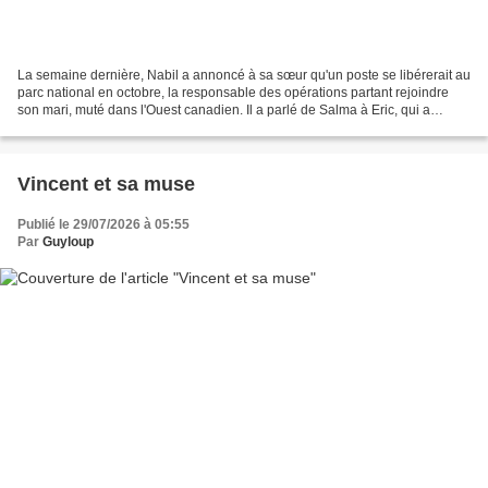
La semaine dernière, Nabil a annoncé à sa sœur qu'un poste se libérerait au
parc national en octobre, la responsable des opérations partant rejoindre
son mari, muté dans l'Ouest canadien. Il a parlé de Salma à Eric, qui a
confirmé que les deux masters...
Vincent et sa muse
Publié le 29/07/2026 à 05:55
Par
Guyloup