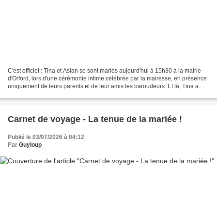
C'est officiel : Tina et Aslan se sont mariés aujourd'hui à 15h30 à la mairie
d'Orford, lors d'une cérémonie intime célébrée par la mairesse, en présence
uniquement de leurs parents et de leur amis les baroudeurs. Et là, Tina a
prouvé à sa mère qu'elle...
Carnet de voyage - La tenue de la mariée !
Publié le 03/07/2026 à 04:12
Par
Guyloup