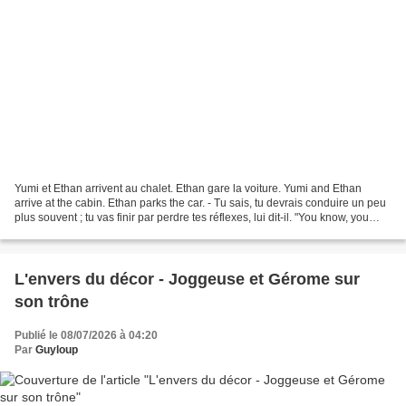
Yumi et Ethan arrivent au chalet. Ethan gare la voiture. Yumi and Ethan
arrive at the cabin. Ethan parks the car. - Tu sais, tu devrais conduire un peu
plus souvent ; tu vas finir par perdre tes réflexes, lui dit-il. "You know, you
should drive a little...
L'envers du décor - Joggeuse et Gérome sur
son trône
Publié le 08/07/2026 à 04:20
Par
Guyloup