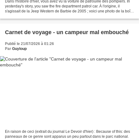
Dans l'histoire d'hier, vous avez vu la voiture de patrouille des pompiers. In
yesterday's story, you saw the fire department patrol car. À l'origine, il
s'agissait de la Jeep Western de Barbie de 2005 ; voici une photo de la boîte
(image du net). Originally,...
Carnet de voyage - un campeur mal embouché
Publié le 21/07/2026 à 01:26
Par
Guyloup
En raison de ceci (extrait du journal Le Devoir d'hier) : Because of this: des
panneaux de ce genre sont apparus un peu partout dans le parc national.