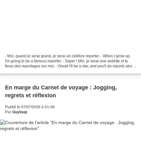
- Moi, quand je serai grand, je serai un célèbre reporter. - When I grow up,
I'm going to be a famous reporter. - Super ! Moi, je serai une vedette et tu
feras des reportages sur moi. - Great! I'll be a star, and you'll do reports about
me. - Non, je...
En marge du Carnet de voyage : Jogging,
regrets et réflexion
Publié le 07/07/2026 à 01:06
Par
Guyloup