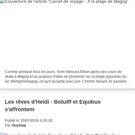
Comme presque tous les jours, Yumi retrouva Ethan après ses cours de
skate à Magog et lui proposa d'aller se promener sur la plage (payante) du
lac Memphrémagog, ce qu'il accepta avec joie. Chemin faisant, ils passèrent
devant un bâtiment magogois qui...
Les rêves d'Heidi - Botulff et Equibus
s'affrontent
Publié le 10/07/2026 à 00:28
Par
Guyloup