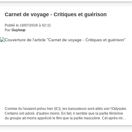
Carnet de voyage - Critiques et guérison
Publié le 18/07/2026 à 02:11
Par
Guyloup
Comme ils l'avaient prévu hier (ICI), les baroudeurs sont allés voir l'Odyssée.
Certains ont adoré, d'autres moins. En fait, il semble que la partie féminine
du groupe ait moins apprécié le film que la partie masculine. Cet après-midi,
Tamsir et Salma...