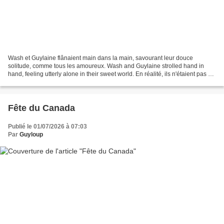
Wash et Guylaine flânaient main dans la main, savourant leur douce
solitude, comme tous les amoureux. Wash and Guylaine strolled hand in
hand, feeling utterly alone in their sweet world. En réalité, ils n'étaient pas si
seuls, puisqu'ils croisèrent quelques...
Fête du Canada
Publié le 01/07/2026 à 07:03
Par
Guyloup