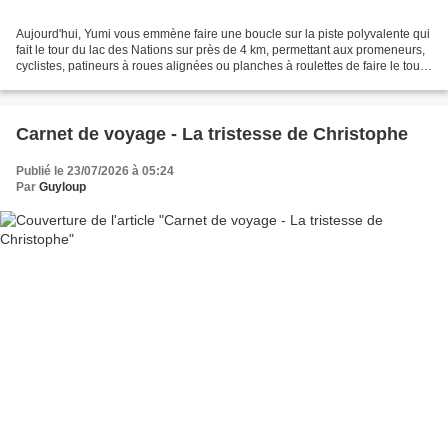
Aujourd'hui, Yumi vous emmène faire une boucle sur la piste polyvalente qui
fait le tour du lac des Nations sur près de 4 km, permettant aux promeneurs,
cyclistes, patineurs à roues alignées ou planches à roulettes de faire le tour
du lac. Le lac des...
Carnet de voyage - La tristesse de Christophe
Publié le 23/07/2026 à 05:24
Par
Guyloup