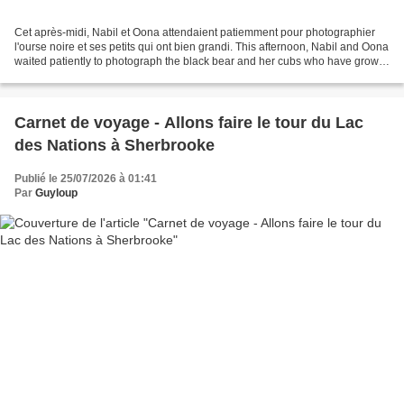
Cet après-midi, Nabil et Oona attendaient patiemment pour photographier
l'ourse noire et ses petits qui ont bien grandi. This afternoon, Nabil and Oona
waited patiently to photograph the black bear and her cubs who have grown
so much. Oona avait repéré...
Carnet de voyage - Allons faire le tour du Lac
des Nations à Sherbrooke
Publié le 25/07/2026 à 01:41
Par
Guyloup