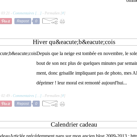
omme
à 03:21 -
Commentaires [
…
]
- Permalien [
#
]
Repost
0
Hiver qu&eacute;b&eacute;cois
Depuis que la neige est tombée en novembre, le solei
bout de son nez plus de quelques minutes par semaine
ment, donc grisaille impliquant pas de photo, mes
déprimer ! leur moral est remonté aujourd'hui...
à 02:49 -
Commentaires [
…
]
- Permalien [
#
]
Repost
0
Calendrier cadeau
Articlée précédemment paru sur mon ancien blog 2009-2013 : http