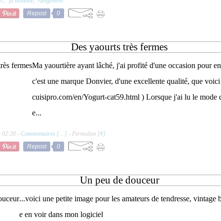
C
,
fil mouliné
,
rangement
Repost
0
Des yaourts très fermes
Ma yaourtière ayant lâché, j'ai profité d'une occasion pour en
c'est une marque Donvier, d'une excellente qualité, que voici :
cuisipro.com/en/Yogurt-cat59.html ) Lorsque j'ai lu le mode 
e...
à 02:20 -
Commentaires [
…
]
- Permalien [
#
]
Repost
0
Un peu de douceur
...voici une petite image pour les amateurs de tendresse, vintage
e en voir dans mon logiciel