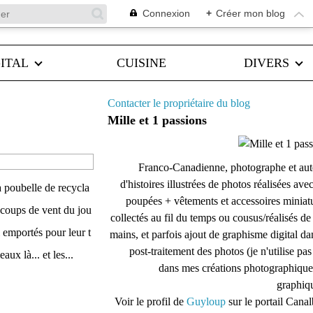
Connexion
+
Créer mon blog
ITAL
CUISINE
DIVERS
Contacter le propriétaire du blog
Mille et 1 passions
Franco-Canadienne, photographe et aut
d'histoires illustrées de photos réalisées ave
à poubelle de recycla
poupées + vêtements et accessoires miniat
s coups de vent du jou
collectés au fil du temps ou cousus/réalisés d
 ai emportés pour leur t
mains, et parfois ajout de graphisme digital da
post-traitement des photos (je n'utilise pas
ux là... et les...
dans mes créations photographique
graphiqu
Voir le profil de
Guyloup
sur le portail Cana