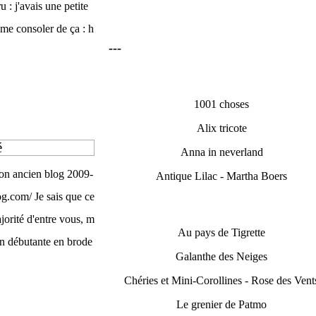
u : j'avais une petite
me consoler de ça : h
---
1001 choses
Alix tricote
é
Anna in neverland
on ancien blog 2009-
Antique Lilac - Martha Boers
og.com/ Je sais que ce
ajorité d'entre vous, m
Au pays de Tigrette
un débutante en brode
Galanthe des Neiges
Chéries et Mini-Corollines - Rose des Vent
Le grenier de Patmo