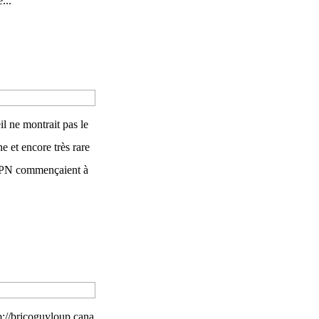
...
l ne montrait pas le
 et encore très rare
 APN commençaient à
://bricoguyloup.cana