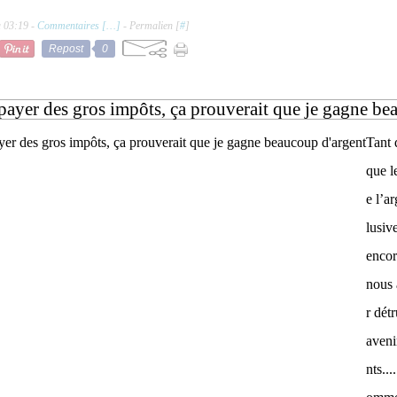
à 03:19 -
Commentaires [
…
]
- Permalien [
#
]
Repost
0
 payer des gros impôts, ça prouverait que je gagne be
Tant 
que l
e l’a
lusiv
encor
nous 
r détr
aveni
nts..