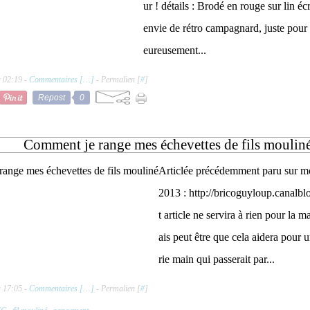
ur ! détails : Brodé en rouge sur lin écr
envie de rétro campagnard, juste pour 
eureusement...
à 02:19 -
Commentaires [
…
]
- Permalien [
#
]
Repost
0
Comment je range mes échevettes de fils moulin
Articlée précédemment paru sur m
2013 : http://bricoguyloup.canalbl
t article ne servira à rien pour la m
ais peut être que cela aidera pour 
rie main qui passerait par...
à 17:05 -
Commentaires [
…
]
- Permalien [
#
]