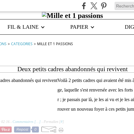
FIL & LAINE
PAPIER
DIG
IONS
>
CATEGORIES
>
MILLE ET 1 PASSIONS
Deux petits cadres abandonnés qui revivent
Voilà 2 petits cadres qui avaient été mis 
ge, laquelle s'est renversée avec les fort
r ; je passais par là, je les ai vu et je les
rouver un nouveau foyer à ces petits jumea
à 02:16 -
Commentaires [
…
]
- Permalien [
#
]
Repost
0