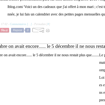
lblog.com/ Voici un des cadeaux que j'ai offert à mon mari ; c'est 
nnée, je lui fais un calendrier avec des petites pages mensuelles qu
à 17:02 -
Commentaires [
…
]
- Permalien [
#
]
Repost
0
re on avait encore...... le 5 décembre il ne nous restait
Le p
main
omp
Loi
es e
ns 
pres