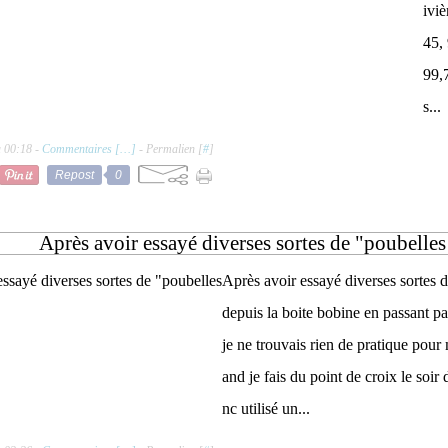
iviè
45, 
99,
s...
à 00:18 -
Commentaires [
…
]
- Permalien [
#
]
Repost
0
Après avoir essayé diverses sortes de "poubelles
Après avoir essayé diverses sortes de
depuis la boite bobine en passant par
je ne trouvais rien de pratique pour
and je fais du point de croix le soir d
nc utilisé un...