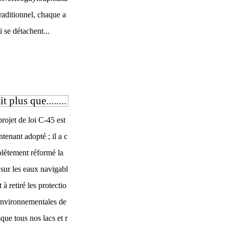
traditionnel, chaque a
i se détachent...
 plus que........
rojet de loi C-45 est
tenant adopté ; il a c
lètement réformé la
 sur les eaux navigabl
t à retiré les protectio
environnementales de
que tous nos lacs et r