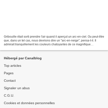
Gribouille était sorti prendre l'air quand il aperçut un arc-en-ciel. Ou peut-être
que, dans un tel cas, nous devrions dire un "arc-en-neige", pensa-t-il. Il
admirait tranquillement les couleurs chatoyantes de ce magnifique
phénomène de la nature lorsqu'il...
Hébergé par Canalblog
Top articles
Pages
Contact
Signaler un abus
C.G.U.
Cookies et données personnelles