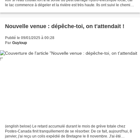
le lac commence à dégeler et la rivière est très haute. Ils ont suivi le chemin
le long...
Nouvelle venue : dépêche-toi, on t'attendait !
Publié le 09/01/2025 à 00:28
Par
Guyloup
(english below) Le retard accumulé durant le mois de grève totale chez
Postes-Canada finit tranquillement de se résorber. De ce fait, aujourd'hui, 8
janvier, j'ai reçu un colis expédié de Bretagne le 8 novembre. J'ai été