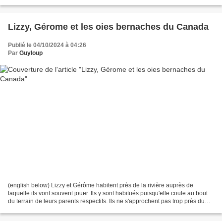
du garçon. Lizzy prend le...
Lizzy, Gérome et les oies bernaches du Canada
Publié le 04/10/2024 à 04:26
Par
Guyloup
(english below) Lizzy et Gérôme habitent près de la rivière auprès de
laquelle ils vont souvent jouer. Ils y sont habitués puisqu'elle coule au bout
du terrain de leurs parents respectifs. Ils ne s'approchent pas trop près du
bord, sachant parfaitement...