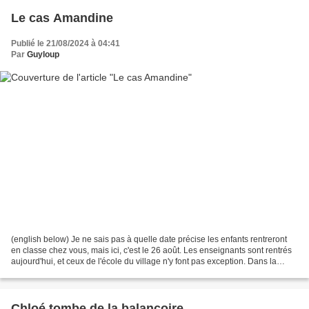
Le cas Amandine
Publié le 21/08/2024 à 04:41
Par
Guyloup
(english below) Je ne sais pas à quelle date précise les enfants rentreront
en classe chez vous, mais ici, c'est le 26 août. Les enseignants sont rentrés
aujourd'hui, et ceux de l'école du village n'y font pas exception. Dans la
matinée, Melle Bidden...
Chloé tombe de la balançoire