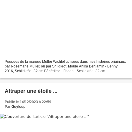
Poupées de la marque Müller Wichtel utilisées dans mes histoires originaux
par Rosemarie Müller, ou par Shildkröt. Moule Anika Benjamin - Benny
2016, Schildkröt - 32 cm Bénédicte - Frieda - Schildkröt - 32 cm ---------------
Moule Anton Andy - Anton,...
Attraper une étoile ...
Publié le 14/12/2023 à 22:59
Par
Guyloup