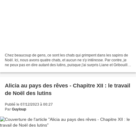
Chez beaucoup de gens, ce sont les chats qui grimpent dans les sapins de
Noël. Ici, nous avons quatre chats, et aucun ne s'y intéresse. Par contre, je
ne peux pas en dire autant des lutins, puisque j'ai surpris Liane et Gribouille
qui voulaient attraper...
Alicia au pays des rêves - Chapitre XII : le travail
de Noël des lutins
Publié le 07/12/2023 à 00:27
Par
Guyloup