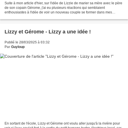
Suite à mon article d'hier, sur l'idée de Lizzie de marier sa mère avec le père
de son copain Gérome, j'ai eu plusieurs réactions qui semblaient
enthousiastes à l'idée de voir un nouveau couple se former dans mes
histoires. Le problème est que je doute...
Lizzy et Gérome - Lizzy a une idée !
Publié le 28/03/2025 à 03:32
Par
Guyloup
En sortant de l'école, Lizzy et Gérome ont voulu aller jusqu'à la rivière pour
voir si l'eau coulait fort à la sortie du petit barrage hydro-électrique local, car