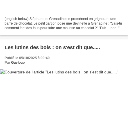
(english below) Stéphane et Grenadine se promènent en grignotant une
barre de chocolat. Le petit garçon pose une devinette à Grenadine : "Sais-tu
comment font des fous pour faire une mousse au chocolat ?" "Euh.... non !".
"Facile : il y en a un qui lit...
Les lutins des bois : on s'est dit que.....
Publié le 05/10/2025 à 00:40
Par
Guyloup