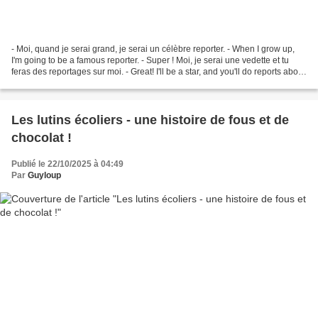
- Moi, quand je serai grand, je serai un célèbre reporter. - When I grow up,
I'm going to be a famous reporter. - Super ! Moi, je serai une vedette et tu
feras des reportages sur moi. - Great! I'll be a star, and you'll do reports about
me. - Non, je...
Les lutins écoliers - une histoire de fous et de
chocolat !
Publié le 22/10/2025 à 04:49
Par
Guyloup