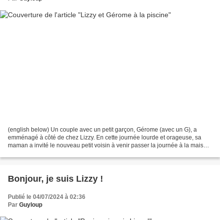
(english below) Un couple avec un petit garçon, Gérome (avec un G), a
emménagé à côté de chez Lizzy. En cette journée lourde et orageuse, sa
maman a invité le nouveau petit voisin à venir passer la journée à la maison
pour profiter de la piscine. Plutôt...
Bonjour, je suis Lizzy !
Publié le 04/07/2024 à 02:36
Par
Guyloup