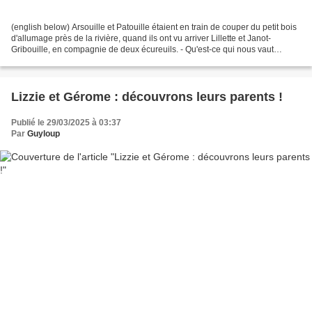
(english below) Arsouille et Patouille étaient en train de couper du petit bois
d'allumage près de la rivière, quand ils ont vu arriver Lillette et Janot-
Gribouille, en compagnie de deux écureuils. - Qu'est-ce qui nous vaut
l'honneur de votre visite ?...
Lizzie et Gérome : découvrons leurs parents !
Publié le 29/03/2025 à 03:37
Par
Guyloup