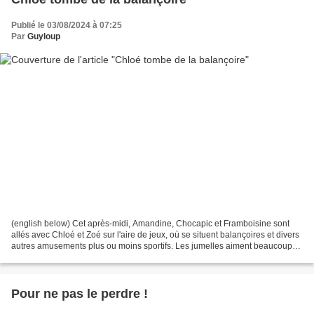
Publié le 03/08/2024 à 07:25
Par
Guyloup
(english below) Cet après-midi, Amandine, Chocapic et Framboisine sont
allés avec Chloé et Zoé sur l'aire de jeux, où se situent balançoires et divers
autres amusements plus ou moins sportifs. Les jumelles aiment beaucoup
Chocapic, et la petite Framboisine...
Pour ne pas le perdre !