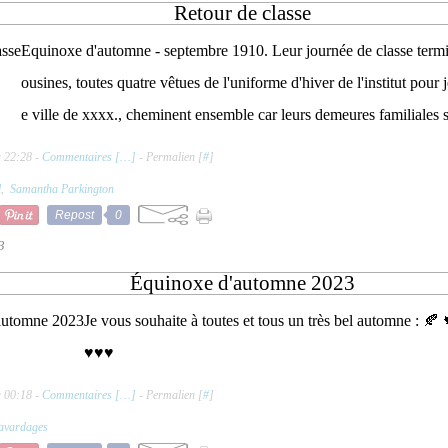
Retour de classe
Equinoxe d'automne - septembre 1910. Leur journée de classe termi
ousines, toutes quatre vêtues de l'uniforme d'hiver de l'institut pour je
e ville de xxxx., cheminent ensemble car leurs demeures familiales s
à 22:28 -
Commentaires [
…
]
- Permalien [
#
]
l
,
Samantha Parkington
Repost
0
3
Équinoxe d'automne 2023
Je vous souhaite à toutes et tous un très bel automne : 🍂
♥♥♥
à 00:18 -
Commentaires [
…
]
- Permalien [
#
]
avardages