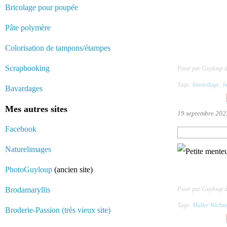
Bricolage pour poupée
Pâte polymère
Colorisation de tampons/étampes
Scrapbooking
Posté par Guyloup 
Tags:
bavardage
,
b
Bavardages
Mes autres sites
19 septembre 202
Facebook
Naturelimages
PhotoGuyloup
(ancien site)
Brodamaryllis
Posté par Guyloup 
Tags:
Müller Wichte
Broderie-Passion (très vieux site)