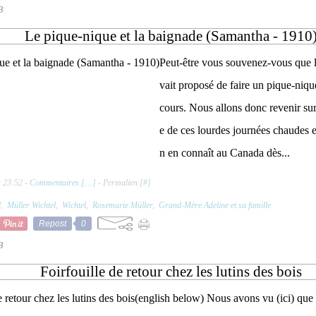
3
Le pique-nique et la baignade (Samantha - 1910
Peut-être vous souvenez-vous que 
vait proposé de faire un pique-nique
cours. Nous allons donc revenir sur 
e de ces lourdes journées chaudes e
n en connaît au Canada dès...
à 23:52 -
Commentaires [
…
]
- Permalien [
#
]
l
,
Müller Wichtel
,
Wichtel
,
Rosemarie Müller
,
Grand-Mère Adeline et sa famille
Repost
0
3
Foirfouille de retour chez les lutins des bois
(english below) Nous avons vu (ici) que F