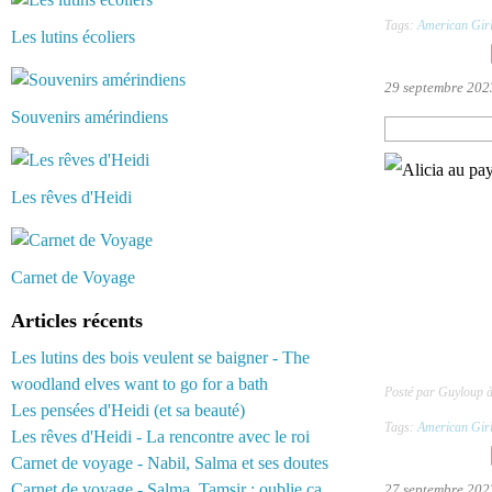
Tags:
American Gir
Les lutins écoliers
29 septembre 202
Souvenirs amérindiens
Les rêves d'Heidi
Carnet de Voyage
Articles récents
Les lutins des bois veulent se baigner - The
woodland elves want to go for a bath
Posté par Guyloup 
Les pensées d'Heidi (et sa beauté)
Tags:
American Gir
Les rêves d'Heidi - La rencontre avec le roi
Carnet de voyage - Nabil, Salma et ses doutes
Carnet de voyage - Salma, Tamsir : oublie ça...
27 septembre 202