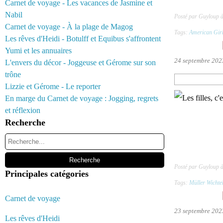
Carnet de voyage - Les vacances de Jasmine et
Nabil
Posté par Guyloup 
Carnet de voyage - À la plage de Magog
Tags:
American Gir
Les rêves d'Heidi - Botulff et Equibus s'affrontent
Yumi et les annuaires
24 septembre 202
L'envers du décor - Joggeuse et Gérome sur son
trône
Lizzie et Gérome - Le reporter
En marge du Carnet de voyage : Jogging, regrets
et réflexion
Recherche
Posté par Guyloup 
Principales catégories
Tags:
Müller Wichte
Carnet de voyage
23 septembre 202
Les rêves d'Heidi