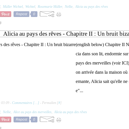
l
,
Müller Wichtel
,
Wichtel
,
Rosemarie Müller
,
Nellie
,
Alicia au pays des rêves
Repost
0
3
Alicia au pays des rêves - Chapitre II : Un bruit biz
(english below) Chapitre II N
cia dans son lit, endormie sur
pays des merveilles (voir ICI)
on arrivée dans la maison où
ernante, Alicia sait qu'elle ne 
e"...
à 03:09 -
Commentaires [
…
]
- Permalien [
#
]
l
,
Nellie
,
Alice au pays des merveilles
,
Alicia au pays des rêves
Repost
0
3