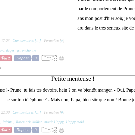
par le comportement de Prune
ans mon post d'hier soir, je vou
aru dans le très sérieux site de
à 17:23 -
Commentaires [
…
]
- Permalien [
#
]
avardages
,
je ronchonne
Repost
0
3
Petite menteuse !
- Prune, tu fais tes devoirs, hein ? on va bientôt manger. - Oui, Pap
e sur ton téléphone ? - Mais non, Papa, bien sûr que non ! Bonne j
à 22:30 -
Commentaires [
…
]
- Permalien [
#
]
l
,
Wichtel
,
Rosemarie Müller
,
moule Happy
,
Happy mold
Repost
0