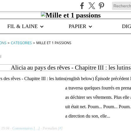
FIL & LAINE
PAPIER
DIG
IONS
>
CATEGORIES
>
MILLE ET 1 PASSIONS
3
Alicia au pays des rêves - Chapitre III : les lutins
(english below) Épisode précédent I
a traversa quelques fourrés en pren
as déchirer ses vêtements. Plus elle 
uit était net. Poum... Poum... Poum.
a direction du son, elle...
à 19:04 -
Commentaires [
…
]
- Permalien [
#
]