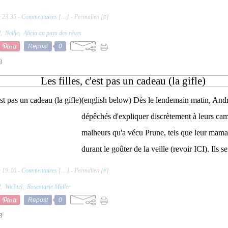
à 23:35 -
Commentaires [
…
]
- Permalien [
#
]
l
,
Nellie
,
Alicia au pays des rêves
Repost
0
3
Les filles, c'est pas un cadeau (la gifle)
(english below) Dès le lendemain matin, Andr
dépêchés d'expliquer discrètement à leurs cam
malheurs qu'a vécu Prune, tels que leur maman
durant le goûter de la veille (revoir ICI). Ils se
à 19:10 -
Commentaires [
…
]
- Permalien [
#
]
l
,
Wichtel
,
Rosemarie Müller
Repost
0
3