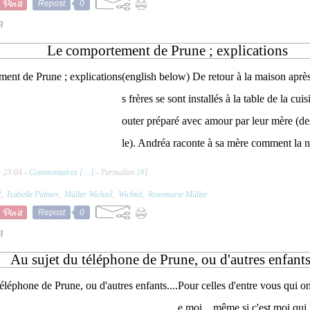
Repost
0
3
Le comportement de Prune ; explications
(english below) De retour à la maison après
s frères se sont installés à la table de la cu
outer préparé avec amour par leur mère (de
le). Andréa raconte à sa mère comment la no
à 23:04 -
Commentaires [
…
]
- Permalien [
#
]
l
,
Isabelle Palmer
,
Müller Wichtel
,
Wichtel
,
Rosemarie Müller
Repost
0
3
Au sujet du téléphone de Prune, ou d'autres enfants.
Pour celles d'entre vous qui 
e moi... même si c'est moi qui 