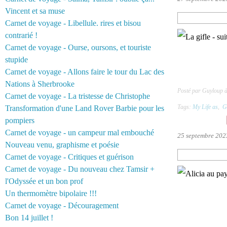
Vincent et sa muse
Carnet de voyage - Libellule. rires et bisou
contrarié !
Carnet de voyage - Ourse, oursons, et touriste
stupide
Carnet de voyage - Allons faire le tour du Lac des
Nations à Sherbrooke
Posté par Guyloup à
Carnet de voyage - La tristesse de Christophe
Tags:
My Life as
,
G
Transformation d'une Land Rover Barbie pour les
pompiers
Carnet de voyage - un campeur mal embouché
25 septembre 202
Nouveau venu, graphisme et poésie
Carnet de voyage - Critiques et guérison
Carnet de voyage - Du nouveau chez Tamsir +
l'Odyssée et un bon prof
Un thermomètre bipolaire !!!
Carnet de voyage - Découragement
Bon 14 juillet !