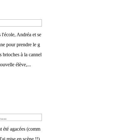
 l'école, Andréa et se
isine pour prendre le g
s brioches à la cannel
uvelle élève,...
...
ont été agacées (comm
l'ai mise en scène !!)