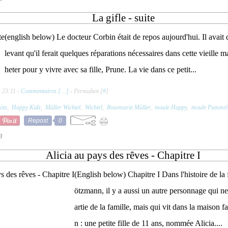
La gifle - suite
(english below) Le docteur Corbin était de repos aujourd'hui. Il avait
levant qu'il ferait quelques réparations nécessaires dans cette vieille m
heter pour y vivre avec sa fille, Prune. La vie dans ce petit...
 23:11 -
Commentaires [
…
]
- Permalien [
#
]
ötz
,
Happy Kidz
,
Müller Wichtel
,
Wichtel
,
Rosemarie Müller
,
moule Happy
,
moule Pummel
Repost
0
3
Alicia au pays des rêves - Chapitre I
(English below) Chapitre I Dans l'histoire de l
ötzmann, il y a aussi un autre personnage qui ne
artie de la famille, mais qui vit dans la maison 
n : une petite fille de 11 ans, nommée Alicia....