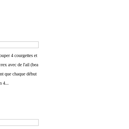
Couper 4 courgettes et
rex avec de l'ail (bea
ment que chaque début
 4...