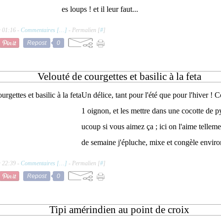
es loups ! et il leur faut...
à 01:16 -
Commentaires [
…
]
- Permalien [
#
]
Repost
0
Velouté de courgettes et basilic à la feta
Un délice, tant pour l'été que pour l'hiver ! 
1 oignon, et les mettre dans une cocotte de py
ucoup si vous aimez ça ; ici on l'aime telle
de semaine j'épluche, mixe et congèle environ
à 22:39 -
Commentaires [
…
]
- Permalien [
#
]
Repost
0
Tipi amérindien au point de croix