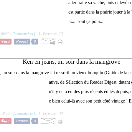
aller traire sa vache, puis enlevé s
est partie dans la prairie jouer à l
n.... Tout ça pour...
à 00:20 -
Commentaires [
…
]
- Permalien [
#
]
Repost
0
Ken en jeans, un soir dans la mangrove
J'ai ressorti un vieux bouquin (Guide de la co
ative, de Sélection du Reader Digest, datant 
u'il y en a eu des plus récents édités depuis,
e bien celui-là avec son petit côté vintage ! Et
à 19:59 -
Commentaires [
…
]
- Permalien [
#
]
Repost
0