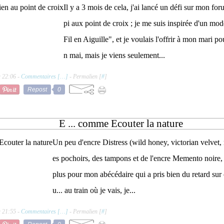
Il y a 3 mois de cela, j'ai lancé un défi sur mon forum
pi aux point de croix ; je me suis inspirée d'un m
Fil en Aiguille", et je voulais l'offrir à mon mari po
n mai, mais je viens seulement...
à 22:06 -
Commentaires [
…
]
- Permalien [
#
]
Repost
0
E ... comme Ecouter la nature
Un peu d'encre Distress (wild honey, victorian velvet,
es pochoirs, des tampons et de l'encre Memento noire, 
plus pour mon abécédaire qui a pris bien du retard sur 
u... au train où je vais, je...
à 21:55 -
Commentaires [
…
]
- Permalien [
#
]