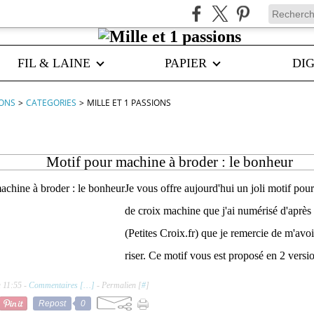
FIL & LAINE
PAPIER
DIG
IONS
>
CATEGORIES
>
MILLE ET 1 PASSIONS
Motif pour machine à broder : le bonheur
Je vous offre aujourd'hui un joli motif po
de croix machine que j'ai numérisé d'après 
(Petites Croix.fr) que je remercie de m'avo
riser. Ce motif vous est proposé en 2 version
 11:55 -
Commentaires [
…
]
- Permalien [
#
]
Repost
0