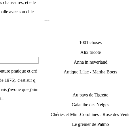
es chaussures, et elle
a balle avec son chie
---
1001 choses
Alix tricote
Anna in neverland
uture pratique et cré
Antique Lilac - Martha Boers
de 1976), c'est sur q
 mais j'avoue que j'aim
Au pays de Tigrette
...
Galanthe des Neiges
Chéries et Mini-Corollines - Rose des Vent
Le grenier de Patmo