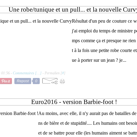
Une robe/tunique et un pull... et la nouvelle Curv
Résultat d'un peu de couture ce w
j'ai emploi du temps de ministre po
mps comme ça et presque ne rien fa
t à la fois une petite robe courte 
ue à porter sur un jean ? je...
à 01:56 -
Commentaires [
…
]
- Permalien [
#
]
Repost
0
Euro2016 - version Barbie-foot !
Au moins, avec elle, il n'y aurait pas de batailles d
ns de bière et de stupidité.... Les humains ont beso
et de se battre pour elle (les humains aiment se bat