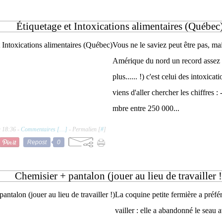
Étiquetage et Intoxications alimentaires (Québec
Vous ne le saviez peut être pas, m
Amérique du nord un record assez 
plus...... !) c'est celui des intoxicati
viens d'aller chercher les chiffres 
mbre entre 250 000...
à 18:36 -
Commentaires [
…
]
- Permalien [
#
]
Repost
0
Chemisier + pantalon (jouer au lieu de travailler !
La coquine petite fermière a préfér
vailler : elle a abandonné le seau a