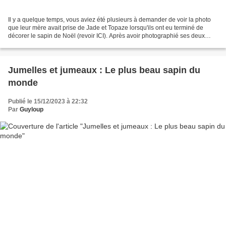
Il y a quelque temps, vous aviez été plusieurs à demander de voir la photo
que leur mère avait prise de Jade et Topaze lorsqu'ils ont eu terminé de
décorer le sapin de Noël (revoir ICI). Après avoir photographié ses deux
amours, Valérie a mis l'appareil...
Jumelles et jumeaux : Le plus beau sapin du
monde
Publié le 15/12/2023 à 22:32
Par
Guyloup