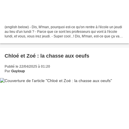
(english below) - Dis, M'man, pourquoi est-ce qu'on rentre à l'école un jeudi
au lieu d'un lundi ? - Parce que ce sont les professeurs qui vont à l'école
lundi, et vous, vous irez jeudi. - Super cool...! Dis, M'man, est-ce que ça va
être toutes les semaines...
Chloé et Zoé : la chasse aux oeufs
Publié le 22/04/2025 à 01:20
Par
Guyloup