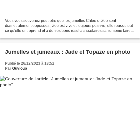
Vous vous souvenez peut-être que les jumelles Chloé et Zoé sont
diamétralement opposées ; Zoé est vive et toujours positive, elle réussit tout
ce qu'elle entreprend et a de très bons résultats scolaires sans même faire
d'efforts, alors que Chloé est maladroite,...
Jumelles et jumeaux : Jade et Topaze en photo
Publié le 26/12/2023 à 18:52
Par
Guyloup