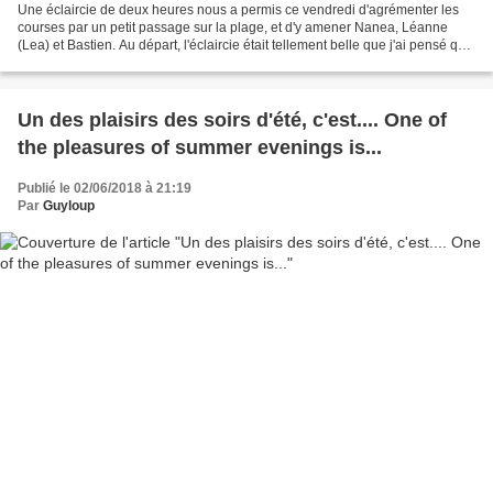
Une éclaircie de deux heures nous a permis ce vendredi d'agrémenter les
courses par un petit passage sur la plage, et d'y amener Nanea, Léanne
(Lea) et Bastien. Au départ, l'éclaircie était tellement belle que j'ai pensé que
la météo s'était trompée,...
Un des plaisirs des soirs d'été, c'est.... One of
the pleasures of summer evenings is...
Publié le 02/06/2018 à 21:19
Par
Guyloup