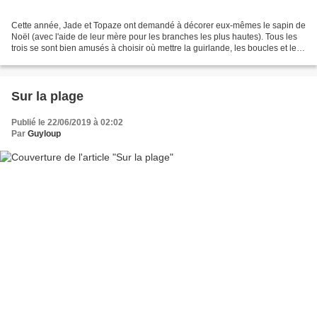
Cette année, Jade et Topaze ont demandé à décorer eux-mêmes le sapin de
Noël (avec l'aide de leur mère pour les branches les plus hautes). Tous les
trois se sont bien amusés à choisir où mettre la guirlande, les boucles et les
boules. Nous arrivons au...
Sur la plage
Publié le 22/06/2019 à 02:02
Par
Guyloup