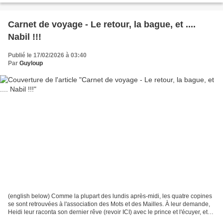
Carnet de voyage - Le retour, la bague, et ....
Nabil !!!
Publié le 17/02/2026 à 03:40
Par
Guyloup
(english below) Comme la plupart des lundis après-midi, les quatre copines
se sont retrouvées à l'association des Mots et des Mailles. À leur demande,
Heidi leur raconta son dernier rêve (revoir ICI) avec le prince et l'écuyer, et
demanda à Suzanne ce...