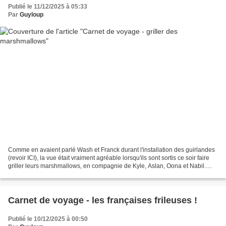
Publié le 11/12/2025 à 05:33
Par
Guyloup
Comme en avaient parlé Wash et Franck durant l'installation des guirlandes
(revoir ICI), la vue était vraiment agréable lorsqu'ils sont sortis ce soir faire
griller leurs marshmallows, en compagnie de Kyle, Aslan, Oona et Nabil.
Aslan vient du Jura et...
Carnet de voyage - les françaises frileuses !
Publié le 10/12/2025 à 00:50