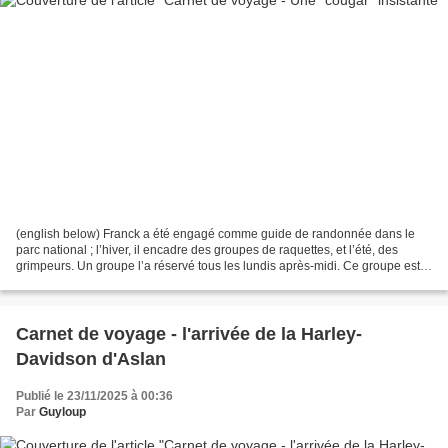
(english below) Franck a été engagé comme guide de randonnée dans le
parc national ; l’hiver, il encadre des groupes de raquettes, et l’été, des
grimpeurs. Un groupe l’a réservé tous les lundis après-midi. Ce groupe est
composé de femmes âgées de 40 à...
Carnet de voyage - l'arrivée de la Harley-
Davidson d'Aslan
Publié le 23/11/2025 à 00:36
Par
Guyloup