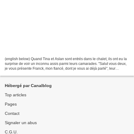
(english below) Quand Tina et Aslan sont entrés dans le chalet, ils ont eu la
surprise de voir un inconnu assis parmi leurs camarades. "Salut vous deux,
je vous présente Franck, mon fiancé, dont je vous ai déjà parlé", leur
explique Oona. Le jeune homme...
Hébergé par Canalblog
Top articles
Pages
Contact
Signaler un abus
C.G.U.