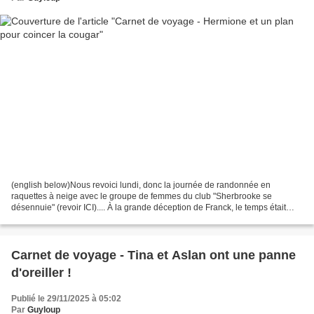
(english below)Nous revoici lundi, donc la journée de randonnée en
raquettes à neige avec le groupe de femmes du club "Sherbrooke se
désennuie" (revoir ICI).... À la grande déception de Franck, le temps était
magnifique et la couguar n'avait ni la grippe...
Carnet de voyage - Tina et Aslan ont une panne
d'oreiller !
Publié le 29/11/2025 à 05:02
Par
Guyloup