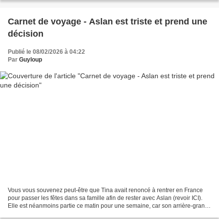
Carnet de voyage - Aslan est triste et prend une
décision
Publié le 08/02/2026 à 04:22
Par
Guyloup
Vous vous souvenez peut-être que Tina avait renoncé à rentrer en France
pour passer les fêtes dans sa famille afin de rester avec Aslan (revoir ICI).
Elle est néanmoins partie ce matin pour une semaine, car son arrière-grand-
mère fêtera ses cent ans mardi...