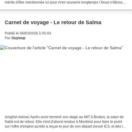
mérite d'être mentionnée ici pour m'en souvenir longtemps ! Nous n'étions
que cinq au chalet : Oona,...
Carnet de voyage - Le retour de Salma
Publié le 06/03/2026 à 05:02
Par
Guyloup
(english below) Après avoir terminé son stage au MIT à Boston, la sœur de
Nabil est de retour. Elle s'est d'abord rendue à Montréal pour faire le point
sur l'offre d'emploi qu'elle a reçue le jour de son départ (revoir ICI), et dès la
fin de son entretien...