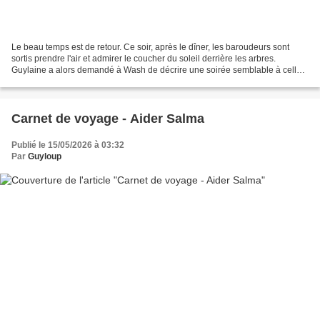
Le beau temps est de retour. Ce soir, après le dîner, les baroudeurs sont
sortis prendre l'air et admirer le coucher du soleil derrière les arbres.
Guylaine a alors demandé à Wash de décrire une soirée semblable à celle-
ci, que ses arrière-grands-parents...
Carnet de voyage - Aider Salma
Publié le 15/05/2026 à 03:32
Par
Guyloup