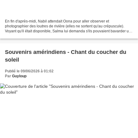
En fin d'après-midi, Nabil attendait Oona pour aller observer et
photographier des loutres de rivière (elles ne sortent qu'au crépuscule).
Voyant qu'il était disponible, Salma lui demanda s'ils pouvaient bavarder un
peu, et ils s'installèrent dans un...
Souvenirs amérindiens - Chant du coucher du
soleil
Publié le 09/06/2026 à 01:02
Par
Guyloup