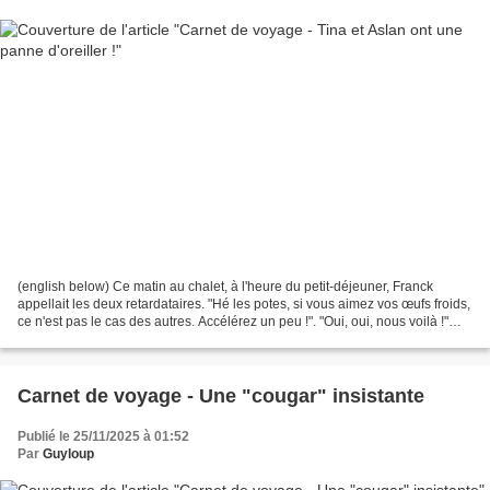
(english below) Ce matin au chalet, à l'heure du petit-déjeuner, Franck
appellait les deux retardataires. "Hé les potes, si vous aimez vos œufs froids,
ce n'est pas le cas des autres. Accélérez un peu !". "Oui, oui, nous voilà !"
s'écrient Aslan et Tina...
Carnet de voyage - Une "cougar" insistante
Publié le 25/11/2025 à 01:52
Par
Guyloup