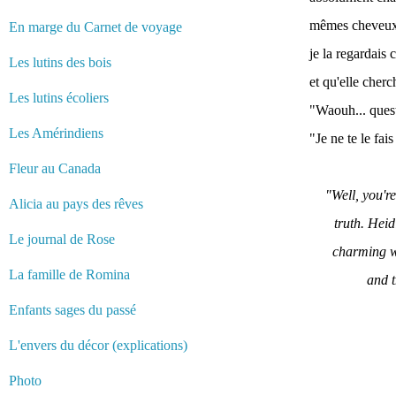
mêmes cheveux, 
En marge du Carnet de voyage
je la regardais
Les lutins des bois
et qu'elle cherc
Les lutins écoliers
"Waouh... quest
Les Amérindiens
"Je ne te le fais
Fleur au Canada
"Well, you'r
Alicia au pays des rêves
truth. Heid
Le journal de Rose
charming wo
La famille de Romina
and t
Enfants sages du passé
L'envers du décor (explications)
Photo