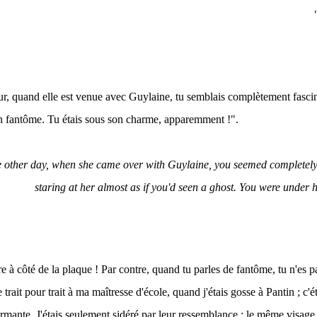
our, quand elle est venue avec Guylaine, tu semblais complètement fasci
un fantôme. Tu étais sous son charme, apparemment !".
e other day, when she came over with Guylaine, you seemed completely
staring at her almost as if you'd seen a ghost. You were under h
e à côté de la plaque ! Par contre, quand tu parles de fantôme, tu n'es pa
trait pour trait à ma maîtresse d'école, quand j'étais gosse à Pantin ; c'
mante. J'étais seulement sidéré par leur ressemblance : le même visage