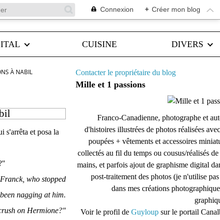
Connexion
+
Créer mon blog
ITAL
CUISINE
DIVERS
NS À NABIL
Contacter le propriétaire du blog
Mille et 1 passions
bil
Franco-Canadienne, photographe et aut
d'histoires illustrées de photos réalisées ave
 s'arrêta et posa la
poupées + vêtements et accessoires miniat
collectés au fil du temps ou cousus/réalisés d
?"
mains, et parfois ajout de graphisme digital da
post-traitement des photos (je n'utilise pas
g Franck, who stopped
dans mes créations photographique
 been nagging at him.
graphiqu
a crush on Hermione?"
Voir le profil de
Guyloup
sur le portail Cana