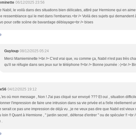
minette
06/12/2025 23:56
 Nabil, le voilà dans des situations bien délicates, attiré par Hermione qui en aime
e ressemblance qui le met dans l'embarras.<br /> Voilà des sujets qui demandent 
avo pour cette scène de bavardage déblayage<br /> bises
e
Guyloup
08/12/2025 05:24
Merci Mamieminette !<br /> C'est vrai que, vu comme ça, Nabil n'est pas très ch
qu'il se réfugie dans ses jeux sur le téléphone !!<br /> Bonne journée :-)<br /> B
te56
04/12/2025 19:12
L'es où mon message , Non ! J'ai pas cliqué sur envoyé ??? Et oui , situation difficil
onner l'impression de faire une intrusion dans sa vie privée et a t'elle réellement u
e serait ce pas une impression de déjà vu , je ne veux pas dire que Nabil est vieu
 loin !! Quant à Hermione , " jardin secret , défense d'entrer " ou de spéculer !! <br
 .
e