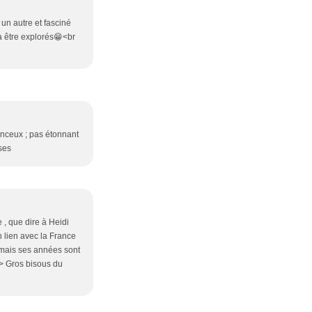
 un autre et fasciné
à être explorés😁<br
anceux ; pas étonnant
ises
e , que dire à Heidi
n lien avec la France
x mais ses années sont
 /> Gros bisous du