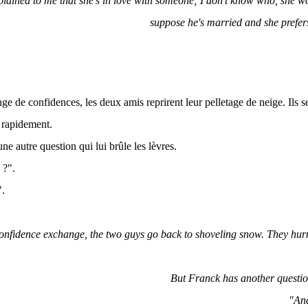
xplained to me that she's in love with someone; I don't know who, she wo
suppose he's married and she prefers 
ge de confidences, les deux amis reprirent leur pelletage de neige. Ils s
 rapidement.
e autre question qui lui brûle les lèvres.
 ?".
!".
confidence exchange, the two guys go back to shoveling snow. They hurr
But Franck has another question
"An