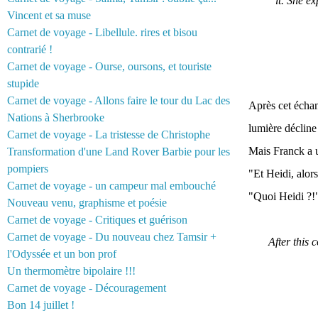
it. She e
Vincent et sa muse
Carnet de voyage - Libellule. rires et bisou
contrarié !
Carnet de voyage - Ourse, oursons, et touriste
stupide
Carnet de voyage - Allons faire le tour du Lac des
Après cet échan
Nations à Sherbrooke
lumière décline
Carnet de voyage - La tristesse de Christophe
Mais Franck a un
Transformation d'une Land Rover Barbie pour les
pompiers
"Et Heidi, alors
Carnet de voyage - un campeur mal embouché
"Quoi Heidi ?
Nouveau venu, graphisme et poésie
Carnet de voyage - Critiques et guérison
Carnet de voyage - Du nouveau chez Tamsir +
After this 
l'Odyssée et un bon prof
Un thermomètre bipolaire !!!
Carnet de voyage - Découragement
Bon 14 juillet !