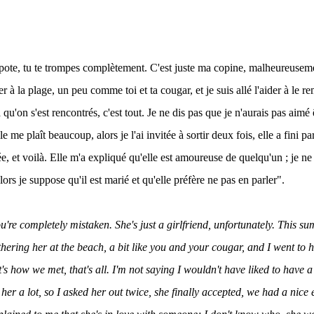
ote, tu te trompes complètement. C'est juste ma copine, malheureusemen
r à la plage, un peu comme toi et ta cougar, et je suis allé l'aider à le re
u'on s'est rencontrés, c'est tout. Je ne dis pas que je n'aurais pas aimé
lle me plaît beaucoup, alors je l'ai invitée à sortir deux fois, elle a fini p
, et voilà. Elle m'a expliqué qu'elle est amoureuse de quelqu'un ; je ne 
alors je suppose qu'il est marié et qu'elle préfère ne pas en parler".
u're completely mistaken. She's just a girlfriend, unfortunately. This 
thering her at the beach, a bit like you and your cougar, and I went to h
's how we met, that's all. I'm not saying I wouldn't have liked to have a
 her a lot, so I asked her out twice, she finally accepted, we had a nice