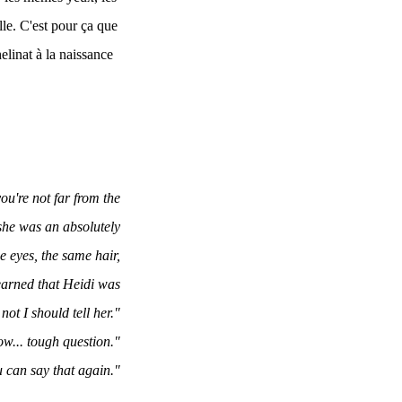
le. C'est pour ça que
linat à la naissance
ou're not far from the
 she was an absolutely
 eyes, the same hair,
learned that Heidi was
t I should tell her."
w... tough question."
 can say that again."