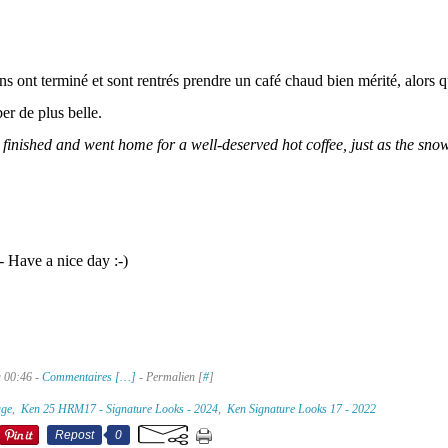
s ont terminé et sont rentrés prendre un café chaud bien mérité, alors q
er de plus belle.
finished and went home for a well-deserved hot coffee, just as the snow
 Have a nice day :-)
à 00:46 -
Commentaires [
…
]
- Permalien [
#
]
age
,
Ken 25 HRM17 - Signature Looks - 2024
,
Ken Signature Looks 17 - 2022
Repost
0