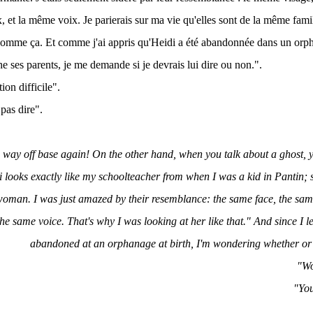
et la même voix. Je parierais sur ma vie qu'elles sont de la même famil
 comme ça. Et comme j'ai appris qu'Heidi a été abandonnée dans un orphe
he ses parents, je me demande si je devrais lui dire ou non.".
ion difficile".
 pas dire".
e way off base again! On the other hand, when you talk about a ghost, y
i looks exactly like my schoolteacher from when I was a kid in Pantin;
man. I was just amazed by their resemblance: the same face, the same
he same voice. That's why I was looking at her like that." And since I 
abandoned at an orphanage at birth, I'm wondering whether or no
"Wo
"You