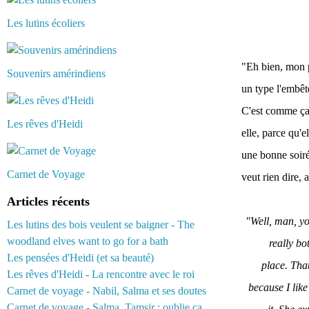
Les lutins écoliers
"Eh bien, mon p
Souvenirs amérindiens
un type l'embête
C'est comme ça q
Les rêves d'Heidi
elle, parce qu'e
une bonne soirée
Carnet de Voyage
veut rien dire, 
Articles récents
"Well, man, yo
Les lutins des bois veulent se baigner - The
woodland elves want to go for a bath
really bo
Les pensées d'Heidi (et sa beauté)
place. That
Les rêves d'Heidi - La rencontre avec le roi
because I like
Carnet de voyage - Nabil, Salma et ses doutes
Carnet de voyage - Salma, Tamsir : oublie ça...