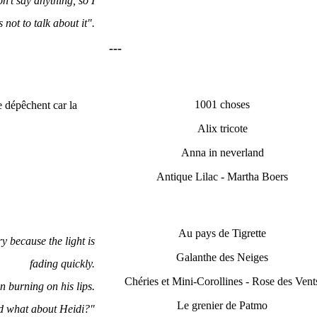
n't say anything, so I
not to talk about it".
---
1001 choses
e dépêchent car la
Alix tricote
Anna in neverland
Antique Lilac - Martha Boers
Au pays de Tigrette
y because the light is
Galanthe des Neiges
fading quickly.
Chéries et Mini-Corollines - Rose des Vent
 burning on his lips.
Le grenier de Patmo
d what about Heidi?"