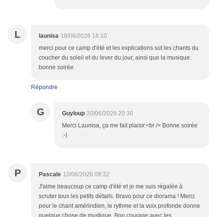
L
launisa
18/06/2026 18:10
merci pour ce camp d'été et les explications sut les chants du
coucher du soleil et du lever du jour, ainsi que la musique.
bonne soirée
Répondre
G
Guyloup
20/06/2026 20:30
Merci Launisa, ça me fait plaisir.<br /> Bonne soirée
:-)
P
Pascale
10/06/2026 09:32
J'aime beaucoup ce camp d'été et je me suis régalée à
scruter tous les petits détails. Bravo pour ce diorama ! Merci
pour le chant amérindien, le rythme et la voix profonde donne
quelque chose de mystique. Bon courage avec les