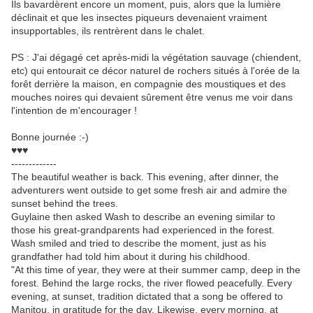
Ils bavardèrent encore un moment, puis, alors que la lumière
déclinait et que les insectes piqueurs devenaient vraiment
insupportables, ils rentrèrent dans le chalet.
PS : J'ai dégagé cet après-midi la végétation sauvage (chiendent,
etc) qui entourait ce décor naturel de rochers situés à l'orée de la
forêt derrière la maison, en compagnie des moustiques et des
mouches noires qui devaient sûrement être venus me voir dans
l'intention de m'encourager !
Bonne journée :-)
♥♥♥
-------------
The beautiful weather is back. This evening, after dinner, the
adventurers went outside to get some fresh air and admire the
sunset behind the trees.
Guylaine then asked Wash to describe an evening similar to
those his great-grandparents had experienced in the forest.
Wash smiled and tried to describe the moment, just as his
grandfather had told him about it during his childhood.
"At this time of year, they were at their summer camp, deep in the
forest. Behind the large rocks, the river flowed peacefully. Every
evening, at sunset, tradition dictated that a song be offered to
Manitou, in gratitude for the day. Likewise, every morning, at