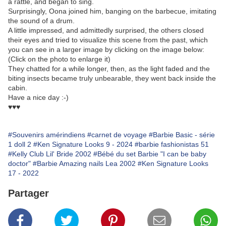
a rattle, and began to sing.
Surprisingly, Oona joined him, banging on the barbecue, imitating
the sound of a drum.
A little impressed, and admittedly surprised, the others closed
their eyes and tried to visualize this scene from the past, which
you can see in a larger image by clicking on the image below:
(Click on the photo to enlarge it)
They chatted for a while longer, then, as the light faded and the
biting insects became truly unbearable, they went back inside the
cabin.
Have a nice day :-)
♥♥♥
#Souvenirs amérindiens
#carnet de voyage
#Barbie Basic - série
1 doll 2
#Ken Signature Looks 9 - 2024
#barbie fashionistas 51
#Kelly Club Lil' Bride 2002
#Bébé du set Barbie "I can be baby
doctor"
#Barbie Amazing nails Lea 2002
#Ken Signature Looks
17 - 2022
Partager