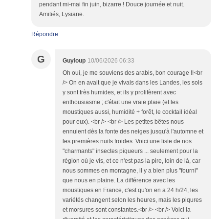
pendant mi-mai fin juin, bizarre ! Douce journée et nuit.
Amitiés, Lysiane.
Répondre
G
Guyloup
10/06/2026 06:33
Oh oui, je me souviens des arabis, bon courage !!<br
/> On en avait que je vivais dans les Landes, les sols
y sont très humides, et ils y prolifèrent avec
enthousiasme ; c'était une vraie plaie (et les
moustiques aussi, humidité + forêt, le cocktail idéal
pour eux). <br /> <br /> Les petites bêtes nous
ennuient dès la fonte des neiges jusqu'à l'automne et
les premières nuits froides. Voici une liste de nos
"charmants" insectes piqueurs ... seulement pour la
région où je vis, et ce n'est pas la pire, loin de là, car
nous sommes en montagne, il y a bien plus "fourni"
que nous en plaine. La différence avec les
moustiques en France, c'est qu'on en a 24 h/24, les
variétés changent selon les heures, mais les piqures
et morsures sont constantes.<br /> <br /> Voici la