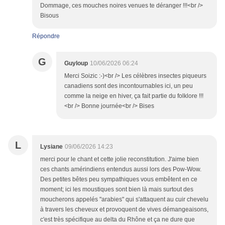
Dommage, ces mouches noires venues te déranger !!!<br />
Bisous
Répondre
G
Guyloup
10/06/2026 06:24
Merci Soizic :-)<br /> Les célèbres insectes piqueurs
canadiens sont des incontournables ici, un peu
comme la neige en hiver, ça fait partie du folklore !!!
<br /> Bonne journée<br /> Bises
L
Lysiane
09/06/2026 14:23
merci pour le chant et cette jolie reconstitution. J'aime bien
ces chants amérindiens entendus aussi lors des Pow-Wow.
Des petites bêtes peu sympathiques vous embêtent en ce
moment; ici les moustiques sont bien là mais surtout des
moucherons appelés "arabies" qui s'attaquent au cuir chevelu
à travers les cheveux et provoquent de vives démangeaisons,
c'est très spécifique au delta du Rhône et ça ne dure que