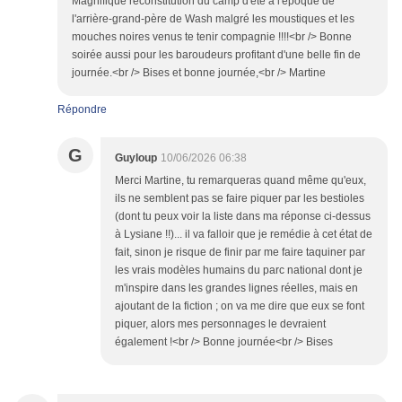
Magnifique reconstitution du camp d'été à l'époque de
l'arrière-grand-père de Wash malgré les moustiques et les
mouches noires venus te tenir compagnie !!!!<br /> Bonne
soirée aussi pour les baroudeurs profitant d'une belle fin de
journée.<br /> Bises et bonne journée,<br /> Martine
Répondre
G
Guyloup
10/06/2026 06:38
Merci Martine, tu remarqueras quand même qu'eux,
ils ne semblent pas se faire piquer par les bestioles
(dont tu peux voir la liste dans ma réponse ci-dessus
à Lysiane !!)... il va falloir que je remédie à cet état de
fait, sinon je risque de finir par me faire taquiner par
les vrais modèles humains du parc national dont je
m'inspire dans les grandes lignes réelles, mais en
ajoutant de la fiction ; on va me dire que eux se font
piquer, alors mes personnages le devraient
également !<br /> Bonne journée<br /> Bises