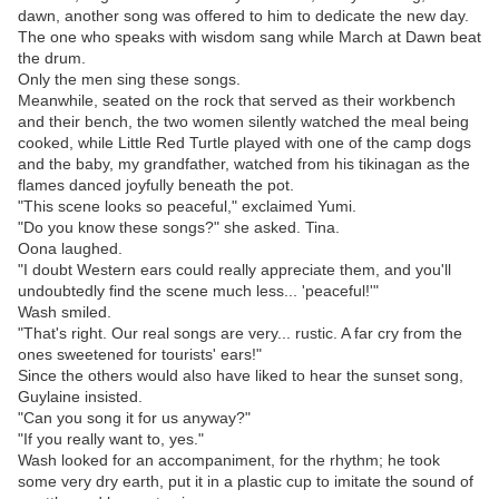
dawn, another song was offered to him to dedicate the new day.
The one who speaks with wisdom sang while March at Dawn beat
the drum.
Only the men sing these songs.
Meanwhile, seated on the rock that served as their workbench
and their bench, the two women silently watched the meal being
cooked, while Little Red Turtle played with one of the camp dogs
and the baby, my grandfather, watched from his tikinagan as the
flames danced joyfully beneath the pot.
"This scene looks so peaceful," exclaimed Yumi.
"Do you know these songs?" she asked. Tina.
Oona laughed.
"I doubt Western ears could really appreciate them, and you'll
undoubtedly find the scene much less... 'peaceful!'"
Wash smiled.
"That's right. Our real songs are very... rustic. A far cry from the
ones sweetened for tourists' ears!"
Since the others would also have liked to hear the sunset song,
Guylaine insisted.
"Can you song it for us anyway?"
"If you really want to, yes."
Wash looked for an accompaniment, for the rhythm; he took
some very dry earth, put it in a plastic cup to imitate the sound of