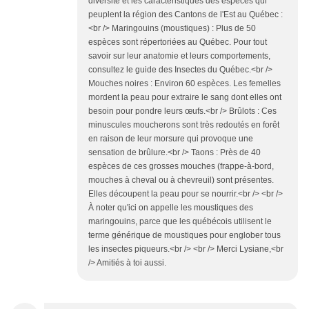
diversité et les caractéristiques des espèces qui
peuplent la région des Cantons de l'Est au Québec :
<br /> Maringouins (moustiques) : Plus de 50
espèces sont répertoriées au Québec. Pour tout
savoir sur leur anatomie et leurs comportements,
consultez le guide des Insectes du Québec.<br />
Mouches noires : Environ 60 espèces. Les femelles
mordent la peau pour extraire le sang dont elles ont
besoin pour pondre leurs œufs.<br /> Brûlots : Ces
minuscules moucherons sont très redoutés en forêt
en raison de leur morsure qui provoque une
sensation de brûlure.<br /> Taons : Près de 40
espèces de ces grosses mouches (frappe-à-bord,
mouches à cheval ou à chevreuil) sont présentes.
Elles découpent la peau pour se nourrir.<br /> <br />
À noter qu'ici on appelle les moustiques des
maringouins, parce que les québécois utilisent le
terme générique de moustiques pour englober tous
les insectes piqueurs.<br /> <br /> Merci Lysiane,<br
/> Amitiés à toi aussi.