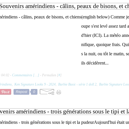
Souvenirs amérindiens - câlins, peaux de bisons, et c
(english below) Comme je l
oupe s'est levé assez tard a
d'hier (ICI). La météo an
nifique, quoique frais. Qui
s la nuit, ou tôt le matin, 
ils décidèrent...
à 04:02 -
Commentaires [
…
]
- Permalien [
#
]
rindiens
,
Ken Signature Looks 9 - 2024
,
Barbie Basic - série 1 doll 2
,
Barbie Signature Loo
Repost
0
enirs amérindiens - trois générations sous le tipi et 
Aujourd'hui était u