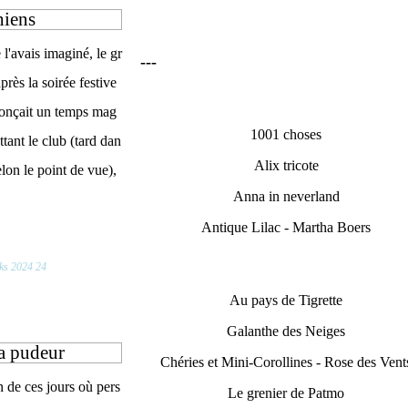
hiens
'avais imaginé, le gr
---
près la soirée festive
nonçait un temps mag
1001 choses
ttant le club (tard dan
Alix tricote
selon le point de vue),
Anna in neverland
Antique Lilac - Martha Boers
ks 2024 24
Au pays de Tigrette
Galanthe des Neiges
la pudeur
Chéries et Mini-Corollines - Rose des Vent
n de ces jours où pers
Le grenier de Patmo