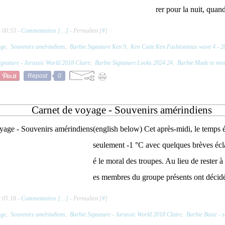
rer pour la nuit, quan
à 00:53 -
Commentaires [
…
]
- Permalien [
#
]
age
,
Souvenirs amérindiens
,
Barbie Signature Ken 9
,
Ken Cutie Ken Fashionistas wave 4 - 2
ignature - Jurassic World 2018 Claire
,
Barbie Signature Looks 2024 24
,
Barbie Made to mov
Repost
0
Carnet de voyage - Souvenirs amérindiens
(english below) Cet après-midi, le temps ét
seulement -1 °C avec quelques brèves écla
é le moral des troupes. Au lieu de rester à 
es membres du groupe présents ont décidé d
à 05:18 -
Commentaires [
…
]
- Permalien [
#
]
age
,
Souvenirs amérindiens
,
Barbie Signature - Jurassic World 2018 Claire
,
Barbie Basic - s