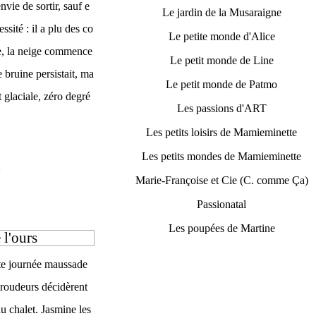
vie de sortir, sauf e
Le jardin de la Musaraigne
ssité : il a plu des co
Le petite monde d'Alice
re, la neige commence
Le petit monde de Line
 bruine persistait, ma
Le petit monde de Patmo
t glaciale, zéro degré
Les passions d'ART
Les petits loisirs de Mamieminette
Les petits mondes de Mamieminette
1
Marie-Françoise et Cie (C. comme Ça)
Passionatal
Les poupées de Martine
 l'ours
te journée maussade
aroudeurs décidèrent
au chalet. Jasmine les