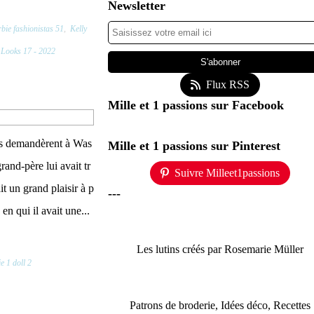
Newsletter
bie fashionistas 51
,
Kelly
 Looks 17 - 2022
Flux RSS
Mille et 1 passions sur Facebook
urs demandèrent à Was
Mille et 1 passions sur Pinterest
rand-père lui avait tr
Suivre Milleet1passions
it un grand plaisir à p
---
n qui il avait une...
Les lutins créés par Rosemarie Müller
e 1 doll 2
Patrons de broderie, Idées déco, Recettes