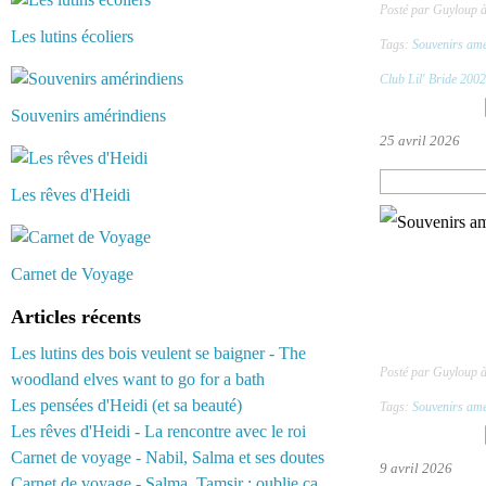
Posté par Guyloup 
Les lutins écoliers
Tags:
Souvenirs amé
Club Lil' Bride 2002
Souvenirs amérindiens
25 avril 2026
Les rêves d'Heidi
Carnet de Voyage
Articles récents
Les lutins des bois veulent se baigner - The
Posté par Guyloup 
woodland elves want to go for a bath
Les pensées d'Heidi (et sa beauté)
Tags:
Souvenirs amé
Les rêves d'Heidi - La rencontre avec le roi
Carnet de voyage - Nabil, Salma et ses doutes
9 avril 2026
Carnet de voyage - Salma, Tamsir : oublie ça...