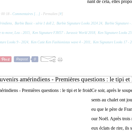
nant de cela, elles propo
à 00:18 -
Commentaires [
…
]
- Permalien [
#
]
rindiens
,
Barbie Basic - série 1 doll 2
,
Barbie Signature Looks 2024 24
,
Barbie Signature -
 to move, Lea - 2015
,
Ken Signature FJH57 - Jurassic World 2018
,
Ken Signature Looks 25
ture Looks 9 - 2024
,
Ken Cutie Ken Fashionistas wave 4 - 2011
,
Ken Signature Looks 17 - 
Repost
0
uvenirs amérindiens - Premières questions : le tipi et 
Ce soir, après le soup
sents au chalet ont jo
eu que le père de Fran
our Noël. Après troi
eux éclats de rire, ils 