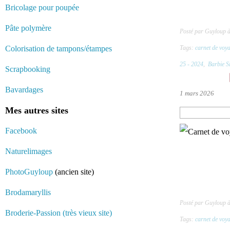
Bricolage pour poupée
Pâte polymère
Posté par Guyloup 
Colorisation de tampons/étampes
Tags:
carnet de voy
25 - 2024
,
Barbie S
Scrapbooking
Bavardages
1 mars 2026
Mes autres sites
Facebook
Naturelimages
PhotoGuyloup
(ancien site)
Brodamaryllis
Posté par Guyloup 
Broderie-Passion (très vieux site)
Tags:
carnet de voy