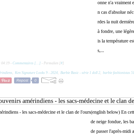
onne n'a vraiment en
n cas d'absolue néce
rdes la nuit derniè
à fondre, une légère
is la température es
s,...
à 04:19 -
Commentaires [
…
]
- Permalien [
#
]
rindiens
,
Ken Signature Looks 9 - 2024
,
Barbie Basic - série 1 doll 2
,
barbie fashionistas 5
Repost
0
ouvenirs amérindiens - les sacs-médecine et le clan de
(english below) En cet
de neige fondue, les b
de passer l'après-midi 