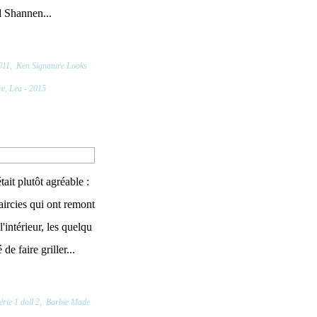
d Shannen...
011
,
Ken Signature Looks
e, Lea - 2015
ait plutôt agréable :
ircies qui ont remont
l'intérieur, les quelqu
e faire griller...
érie 1 doll 2
,
Barbie Made