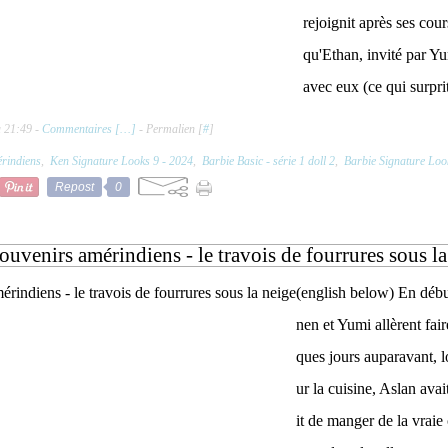
rejoignit après ses cours
qu'Ethan, invité par Yu
avec eux (ce qui surprit
à 21:49 -
Commentaires [
…
]
- Permalien [
#
]
rindiens
,
Ken Signature Looks 9 - 2024
,
Barbie Basic - série 1 doll 2
,
Barbie Signature Loo
Repost
0
ouvenirs amérindiens - le travois de fourrures sous la
(english below) En débu
nen et Yumi allèrent fair
ques jours auparavant, l
ur la cuisine, Aslan ava
it de manger de la vrai