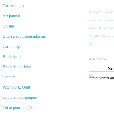
Cartes et tags
Posté par Guyloup 
Art journal
Tags:
Souvenirs amé
Cuisine
Claire
,
Barbie Made
Digi-scrap / Infographisme
33, 2015
,
Ken Signa
21
Cartonnage
Broderie main
4 mars 2026
Broderie machine
So
Couture
Patchwork, Quilt
Couture pour poupée
Tricot pour poupée