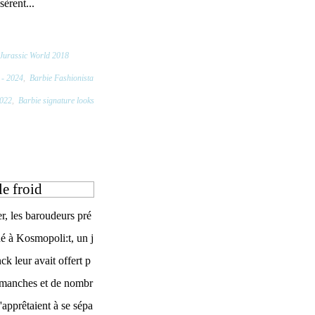
sèrent...
 Jurassic World 2018
 - 2024
,
Barbie Fashionista
2022
,
Barbie signature looks
le froid
er, les baroudeurs pré
ué à Kosmopoli:t, un j
ck leur avait offert p
s manches et de nombr
s'apprêtaient à se sépa