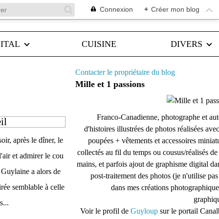
Connexion
+
Créer mon blog
ITAL
CUISINE
DIVERS
Contacter le propriétaire du blog
Mille et 1 passions
Franco-Canadienne, photographe et aut
il
d'histoires illustrées de photos réalisées ave
ir, après le dîner, le
poupées + vêtements et accessoires miniat
collectés au fil du temps ou cousus/réalisés d
'air et admirer le cou
mains, et parfois ajout de graphisme digital da
. Guylaine a alors de
post-traitement des photos (je n'utilise pas
rée semblable à celle
dans mes créations photographique
graphiqu
s...
Voir le profil de
Guyloup
sur le portail Cana