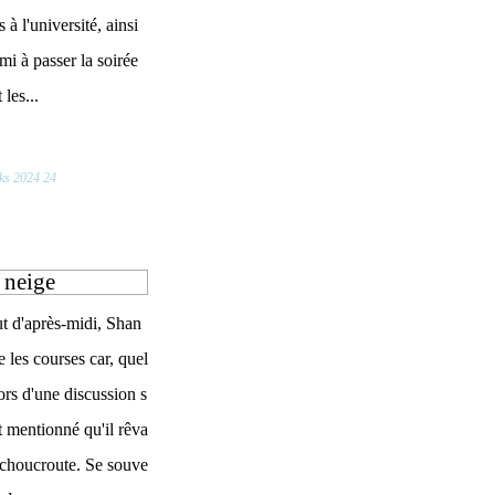
 à l'université, ainsi
mi à passer la soirée
 les...
ks 2024 24
 neige
t d'après-midi, Shan
e les courses car, quel
ors d'une discussion s
it mentionné qu'il rêva
e choucroute. Se souve