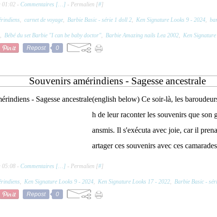
à 01:02 -
Commentaires [
…
]
- Permalien [
#
]
rindiens
,
carnet de voyage
,
Barbie Basic - série 1 doll 2
,
Ken Signature Looks 9 - 2024
,
bar
,
Bébé du set Barbie "I can be baby doctor"
,
Barbie Amazing nails Lea 2002
,
Ken Signature
Repost
0
Souvenirs amérindiens - Sagesse ancestrale
(english below) Ce soir-là, les baroude
h de leur raconter les souvenirs que son g
ansmis. Il s'exécuta avec joie, car il prena
artager ces souvenirs avec ces camarades e
à 05:08 -
Commentaires [
…
]
- Permalien [
#
]
rindiens
,
Ken Signature Looks 9 - 2024
,
Ken Signature Looks 17 - 2022
,
Barbie Basic - séri
Repost
0