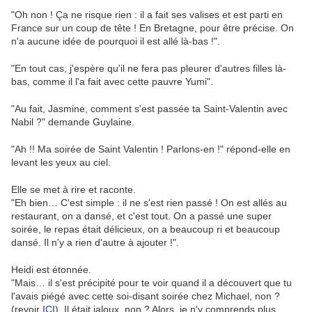
"Oh non ! Ça ne risque rien : il a fait ses valises et est parti en
France sur un coup de tête ! En Bretagne, pour être précise. On
n'a aucune idée de pourquoi il est allé là-bas !".
"En tout cas, j'espère qu'il ne fera pas pleurer d'autres filles là-
bas, comme il l'a fait avec cette pauvre Yumi".
"Au fait, Jasmine, comment s'est passée ta Saint-Valentin avec
Nabil ?" demande Guylaine.
"Ah !! Ma soirée de Saint Valentin ! Parlons-en !" répond-elle en
levant les yeux au ciel.
Elle se met à rire et raconte.
"Eh bien… C'est simple : il ne s'est rien passé ! On est allés au
restaurant, on a dansé, et c'est tout. On a passé une super
soirée, le repas était délicieux, on a beaucoup ri et beaucoup
dansé. Il n'y a rien d'autre à ajouter !".
Heidi est étonnée.
"Mais… il s'est précipité pour te voir quand il a découvert que tu
l'avais piégé avec cette soi-disant soirée chez Michael, non ?
(revoir
ICI
). Il était jaloux, non ? Alors, je n'y comprends plus