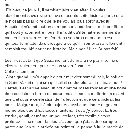
rien".
"Eh bien, ce jour-là, il semblait jaloux en effet. Il voulait
absolument savoir si je lui avais raconté cette histoire parce que
je n'osais pas lui dire que je ne voulais plus sortir avec lui.
Ensuite, il m'a fait tout un sermon sur la confiance et l'honnêteté
qu'il doit y avoir entre nous. Il m'a dit qu'il tenait énormément à
moi, et il m'a serrée très fort dans ses bras quand on s'est
quittés. Je m'attendais presque à ce qu'il m'embrasse tellement il
semblait troublé par cette histoire. Mais non ! Il ne l'a pas fait".
Les filles, autant que Suzanne, ont du mal à ne pas rire, mais
elles se retiennent pour ne pas vexer Jasmine.
Celle-ci continue :
"Alors quand il m'a appelée pour m'inviter samedi soir, le soir de
la Saint-Valentin, j'ai cru qu'il allait se dégeler enfin... mais non !
Certes, il est arrivé avec un bouquet de roses rouges et une boîte
de chocolats en forme de cœur, mais il me les a offerts en disant
que c'était une célébration de l'affection et que cela incluait les
amis ! Malgré tout, il était toujours aussi attentionné et galant,
même plus que d'habitude, maintenant que j'y pense. Et très
tendre, gentil, et même un peu collant, très tactile si vous
préférez… mais rien de plus. J'avoue que j'étais découragée
parce que j'en suis arrivée au point où je pense à lui la moitié de