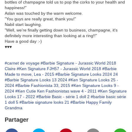
bottles of champagne told us to pop the corks to your health and
happiness!"
Aslan was touched by the warm welcome.
"You guys are really great, thank you!"
Nabil start laughing.
"Well, we're finally getting down to business, champagne, it's
definitely more interesting than looking at a ring!!"
Have a good day :-)
♥♥♥
#carnet de voyage
#Barbie Signature - Jurassic World 2018
Claire
#Ken Signature FJH57 - Jurassic World 2018
#Barbie
Made to move, Lea - 2015
#Barbie Signature Looks 2024 24
#Barbie Signature Looks 13 2024
#Ken Signature Looks 25 -
2024
#Barbie Fashionista 33, 2015
#Ken Signature Looks 9 -
2024
#Ken Cutie Ken Fashionistas wave 4 - 2011
#Ken Signature
Looks 17 - 2022
#Barbie Basic - série 1 doll 2
#barbie basic série
1 doll 5
#Barbie signature looks 21
#Barbie Happy Family
Grandma
Partager