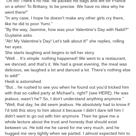
"Oh no! There's no risk: he packed his bags and left for France
on a whim! To Brittany, to be precise. We have no idea why he
went there!"
"In any case, I hope he doesn't make any other girls cry there,
like he did to poor Yumi."
"By the way, Jasmine, how was your Valentine's Day with Nabil?"
Guylaine asks.
"Ah! My Valentine's Day! Let's talk about it!" she replies, rolling
her eyes.
She starts laughing and begins to tell her story.
"Well… It's simple: nothing happened! We went to a restaurant,
we danced, and that's it. We had a great evening, the meal was
delicious, we laughed a lot and danced a lot. There's nothing else
to add!"
Heidi is astonished.
"But... he rushed to see you when he found out you'd tricked him
with that so-called party at Michael's, right? (see HERE). He was
jealous, wasn't he? So, I don't understand anything anymore."
"Well, that day, he did seem jealous. He absolutely had to know if
I'd told this story to him about it because I didn't dare tell him I
didn't want to go out with him anymore. Then he gave me a
whole lecture about the trust and honesty that should exist
between us. He told me he cared for me very much, and he
hugged me very tightly when we parted. I almost expected him to