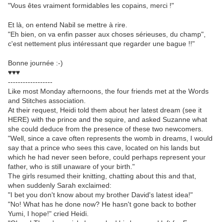
"Vous êtes vraiment formidables les copains, merci !"
Et là, on entend Nabil se mettre à rire.
"Eh bien, on va enfin passer aux choses sérieuses, du champ",
c'est nettement plus intéressant que regarder une bague !!"
Bonne journée :-)
♥♥♥
------------------
Like most Monday afternoons, the four friends met at the Words
and Stitches association.
At their request, Heidi told them about her latest dream (see it
HERE) with the prince and the squire, and asked Suzanne what
she could deduce from the presence of these two newcomers.
"Well, since a cave often represents the womb in dreams, I would
say that a prince who sees this cave, located on his lands but
which he had never seen before, could perhaps represent your
father, who is still unaware of your birth."
The girls resumed their knitting, chatting about this and that,
when suddenly Sarah exclaimed:
"I bet you don't know about my brother David's latest idea!"
"No! What has he done now? He hasn't gone back to bother
Yumi, I hope!" cried Heidi.