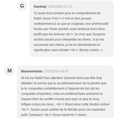
G
Guyloup
18/02/2026 21:31
Tu avais tout compris pour le comportement de
Nabil, bravo !!<br /> C'est un bon groupe,
contrairement à ce que je craignais, leur promiscuité
forcée par l'hiver semble avoir renforcé leurs liens
plutôt que les énerver.<br /> Je crois que Suzanne
est très douée pour interpréter les rêves ; si je me
souvenais des miens, je lui en demanderais la
signification sans hésiter !<br /> Bonne soirée :-)
M
Mamieminette
17/02/2026 08:47
🤣 Ha ha Nabil! Fais attention Jasmine finira par être trop
dépitée! Je pense que tu as tellement peur de la perdre que
tu te comportes complètement à l'opposé de lors de tes
conquêtes d'autrefois, mais en préférant faire ami/amie tu
risques bien de souffrir encore plus que ce que tu vous
infliges à tous les deux...<br /> Bravo pour cette double scène!
<br /> J'avais aussi oublier de te féliciter pour ces superbes
pulls "jumeaux".<br /> Doux mardi<br /> bises