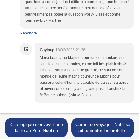
questions à son sujet. Il est difficile à cerner ce jeune homme !
Va-t-il enfin se décider à grandir un peu dans sa tête ? On
peut vraiment se poser la question !<br /> Bises et bonne
journée<br /> Martine
Répondre
G
Guyloup
18/02/2026 21:36
Merci beaucoup Martine pour ton commentaire sur
l'article et sur les photos, ça me fait très plaisir.<br />
En effet, Nabil a besoin de grandir, de sorti de son
monde de jeune macho coureur de jupons pour
passer à celui d'homme capable de baisser sa garde
et ouvrir son cœur, il y a un grand pas à franchir.<br
/> Bonne soirée :-)<br /> Bises
< La logique d'envoyer une
Carnet de voyage - Nabil se
lettre au Père Noël en
fait remonter les bretelles,
février
photo d'orignal et texto >