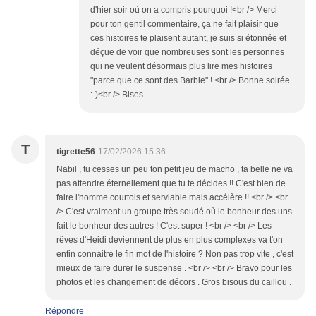
d'hier soir où on a compris pourquoi !<br /> Merci
pour ton gentil commentaire, ça ne fait plaisir que
ces histoires te plaisent autant, je suis si étonnée et
déçue de voir que nombreuses sont les personnes
qui ne veulent désormais plus lire mes histoires
"parce que ce sont des Barbie" ! <br /> Bonne soirée
:-)<br /> Bises
T
tigrette56
17/02/2026 15:36
Nabil , tu cesses un peu ton petit jeu de macho , ta belle ne va
pas attendre éternellement que tu te décides !! C'est bien de
faire l'homme courtois et serviable mais accélère !! <br /> <br
/> C'est vraiment un groupe très soudé où le bonheur des uns
fait le bonheur des autres ! C'est super ! <br /> <br /> Les
rêves d'Heidi deviennent de plus en plus complexes va t'on
enfin connaitre le fin mot de l'histoire ? Non pas trop vite , c'est
mieux de faire durer le suspense . <br /> <br /> Bravo pour les
photos et les changement de décors . Gros bisous du caillou .
Répondre