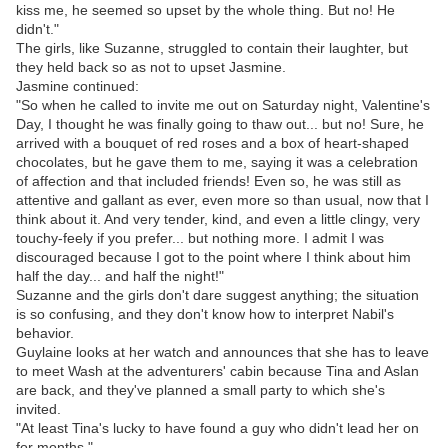
kiss me, he seemed so upset by the whole thing. But no! He
didn't."
The girls, like Suzanne, struggled to contain their laughter, but
they held back so as not to upset Jasmine.
Jasmine continued:
"So when he called to invite me out on Saturday night, Valentine's
Day, I thought he was finally going to thaw out... but no! Sure, he
arrived with a bouquet of red roses and a box of heart-shaped
chocolates, but he gave them to me, saying it was a celebration
of affection and that included friends! Even so, he was still as
attentive and gallant as ever, even more so than usual, now that I
think about it. And very tender, kind, and even a little clingy, very
touchy-feely if you prefer... but nothing more. I admit I was
discouraged because I got to the point where I think about him
half the day... and half the night!"
Suzanne and the girls don't dare suggest anything; the situation
is so confusing, and they don't know how to interpret Nabil's
behavior.
Guylaine looks at her watch and announces that she has to leave
to meet Wash at the adventurers' cabin because Tina and Aslan
are back, and they've planned a small party to which she's
invited.
"At least Tina's lucky to have found a guy who didn't lead her on
for months."