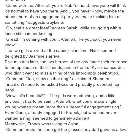
"Come with me. After all, you're Nabil's friend; everyone will think
it's normal to have you there. And... you never know, maybe the
atmosphere of an engagement party will make thinking him of
something!" suggests Guylaine.
"Oh, that's a great idea!" agrees Sarah, while struggling with a
loose stitch in her knitting.
"Great! I'm coming with you... After all, like you said: you never
know!"
The two girls arrived at the cabin just in time. Nabil seemed
delighted by Jasmine's arrival.
Five minutes later, the two heroes of the day made their entrance
to the applause of their friends, and in front of Kyle's camcorder,
who didn't want to miss a thing of this impromptu celebration.
"Come on, Tina, show us that ring!" exclaimed Shannen.
Tina didn't need to be asked twice and proudly presented her
hand.
"Wow... it's beautiful!"... The girls were admiring, and a little
envious, it has to be said... After all, what could make single
young women dream more than a beautiful engagement ring?!
Even Oona, already engaged to Franck, but who had never
wanted a ring, seemed to genuinely admire it.
Meanwhile, Franck was talking to Aslan.
"Come on, mate, help me get the glasses: my dad gave us a few