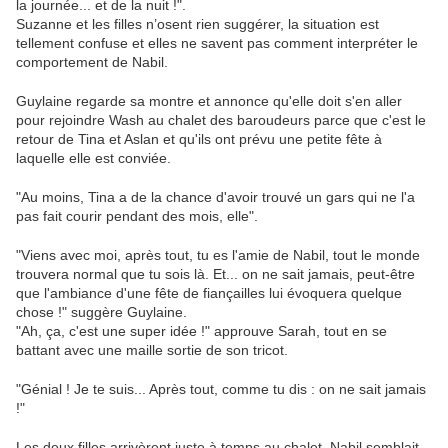
la journée... et de la nuit !".
Suzanne et les filles n’osent rien suggérer, la situation est
tellement confuse et elles ne savent pas comment interpréter le
comportement de Nabil.
Guylaine regarde sa montre et annonce qu'elle doit s'en aller
pour rejoindre Wash au chalet des baroudeurs parce que c'est le
retour de Tina et Aslan et qu'ils ont prévu une petite fête à
laquelle elle est conviée.
"Au moins, Tina a de la chance d'avoir trouvé un gars qui ne l'a
pas fait courir pendant des mois, elle".
"Viens avec moi, après tout, tu es l'amie de Nabil, tout le monde
trouvera normal que tu sois là. Et... on ne sait jamais, peut-être
que l'ambiance d'une fête de fiançailles lui évoquera quelque
chose !" suggère Guylaine.
"Ah, ça, c'est une super idée !" approuve Sarah, tout en se
battant avec une maille sortie de son tricot.
"Génial ! Je te suis... Après tout, comme tu dis : on ne sait jamais
!"
Les deux filles arrivèrent juste à temps au chalet. Nabil semblait