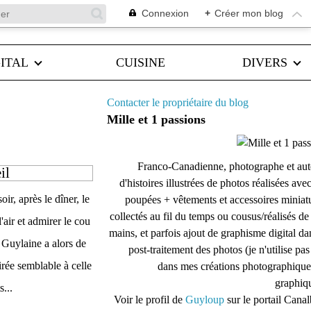
Connexion
+
Créer mon blog
ITAL
CUISINE
DIVERS
Contacter le propriétaire du blog
Mille et 1 passions
Franco-Canadienne, photographe et aut
il
d'histoires illustrées de photos réalisées ave
ir, après le dîner, le
poupées + vêtements et accessoires miniat
collectés au fil du temps ou cousus/réalisés d
'air et admirer le cou
mains, et parfois ajout de graphisme digital da
. Guylaine a alors de
post-traitement des photos (je n'utilise pas
rée semblable à celle
dans mes créations photographique
graphiqu
s...
Voir le profil de
Guyloup
sur le portail Cana