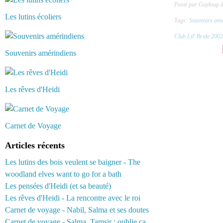
Posté par Guyloup 
Les lutins écoliers
Tags:
Souvenirs amé
Club Lil' Bride 2002
Souvenirs amérindiens
Les rêves d'Heidi
Carnet de Voyage
Articles récents
Les lutins des bois veulent se baigner - The
woodland elves want to go for a bath
Les pensées d'Heidi (et sa beauté)
Les rêves d'Heidi - La rencontre avec le roi
Carnet de voyage - Nabil, Salma et ses doutes
Carnet de voyage - Salma, Tamsir : oublie ça...