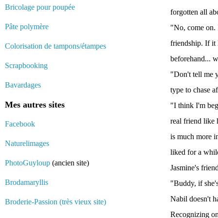
Bricolage pour poupée
forgotten all a
Pâte polymère
"No, come on. I
friendship. If i
Colorisation de tampons/étampes
beforehand... w
Scrapbooking
"Don't tell me y
Bavardages
type to chase a
Mes autres sites
"I think I'm be
real friend lik
Facebook
is much more in
Naturelimages
liked for a whi
PhotoGuyloup
(ancien site)
Jasmine's frien
Brodamaryllis
"Buddy, if she's
Nabil doesn't h
Broderie-Passion (très vieux site)
Recognizing one