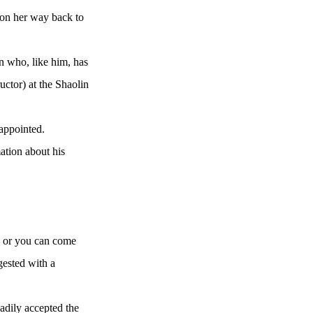
 on her way back to
n who, like him, has
uctor) at the Shaolin
sappointed.
ation about his
n, or you can come
gested with a
adily accepted the