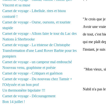
Vincent et sa muse
Carnet de voyage - Libellule. rires et bisou
contrarié !
"Je crois que je
Carnet de voyage - Ourse, oursons, et touriste
Avoir une vraie
stupide
Carnet de voyage - Allons faire le tour du Lac des
de tout, c'est bi
Nations à Sherbrooke
qui me plaît de
Carnet de voyage - La tristesse de Christophe
l'instant, je su
Transformation d'une Land Rover Barbie pour les
pompiers
Carnet de voyage - un campeur mal embouché
Nouveau venu, graphisme et poésie
"Mon vieux, si c
Carnet de voyage - Critiques et guérison
Carnet de voyage - Du nouveau chez Tamsir +
l'Odyssée et un bon prof
Nabil n'a pas l
Un thermomètre bipolaire !!!
Carnet de voyage - Découragement
Bon 14 juillet !