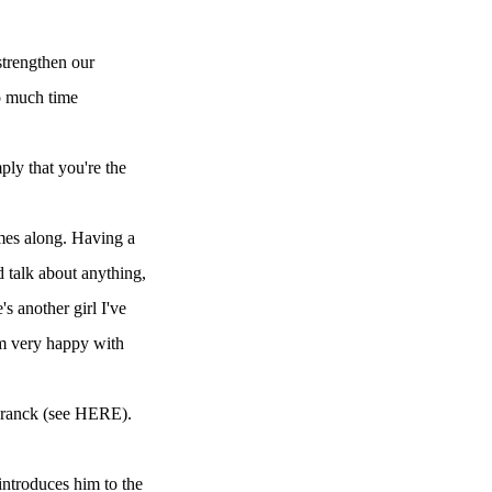
strengthen our
so much time
ply that you're the
omes along. Having a
 talk about anything,
s another girl I've
I'm very happy with
s Franck (see HERE).
introduces him to the