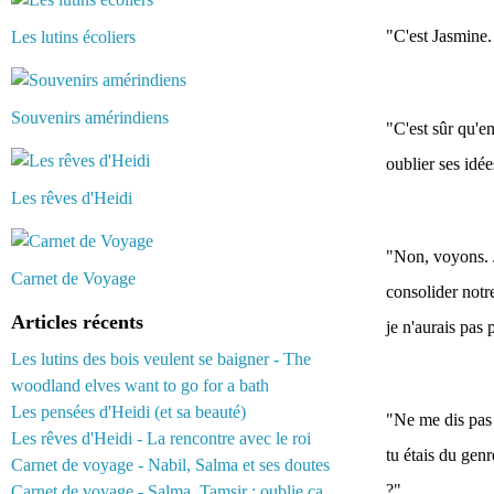
"C'est Jasmine.
Les lutins écoliers
Souvenirs amérindiens
"C'est sûr qu'en
oublier ses idée
Les rêves d'Heidi
"Non, voyons. 
Carnet de Voyage
consolider notr
Articles récents
je n'aurais pas
Les lutins des bois veulent se baigner - The
woodland elves want to go for a bath
Les pensées d'Heidi (et sa beauté)
"Ne me dis pas 
Les rêves d'Heidi - La rencontre avec le roi
tu étais du genr
Carnet de voyage - Nabil, Salma et ses doutes
?".
Carnet de voyage - Salma, Tamsir : oublie ça...