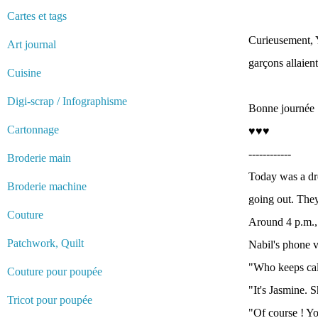
Cartes et tags
Curieusement, Y
Art journal
garçons allaient
Cuisine
Digi-scrap / Infographisme
Bonne journée :
Cartonnage
♥♥♥
------------
Broderie main
Today was a dre
Broderie machine
going out. They
Couture
Around 4 p.m., 
Patchwork, Quilt
Nabil's phone v
"Who keeps cal
Couture pour poupée
"It's Jasmine. S
Tricot pour poupée
"Of course ! Yo