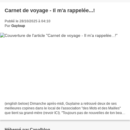
Carnet de voyage - Il m'a rappelée...!
Publié le 28/10/2025 à 04:10
Par
Guyloup
(english below) Dimanche après-midi, Guylaine a retrouvé deux de ses
meilleures copines dans le local de l'association "des Mots et des Mailles"
que tient sa grand-mère (revoir ICI). "Toujours pas de nouvelles de ton beau
ténébreux ?" demande Charlotte....
Hébergé par Canalblog