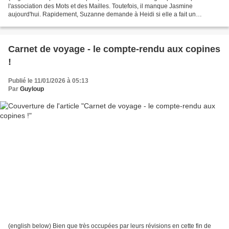
l'association des Mots et des Mailles. Toutefois, il manque Jasmine
aujourd'hui. Rapidement, Suzanne demande à Heidi si elle a fait un
nouveau rêve. "Oh oui. Et plus ça va, et plus...
Carnet de voyage - le compte-rendu aux copines
!
Publié le 11/01/2026 à 05:13
Par
Guyloup
(english below) Bien que très occupées par leurs révisions en cette fin de