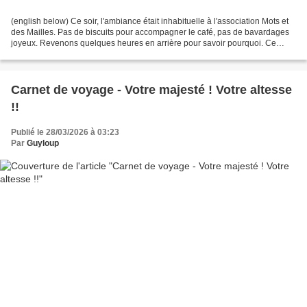
(english below) Ce soir, l'ambiance était inhabituelle à l'association Mots et
des Mailles. Pas de biscuits pour accompagner le café, pas de bavardages
joyeux. Revenons quelques heures en arrière pour savoir pourquoi. Ce
matin, un livreur a sonné très...
Carnet de voyage - Votre majesté ! Votre altesse
!!
Publié le 28/03/2026 à 03:23
Par
Guyloup