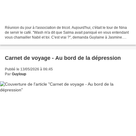
Réunion du jour à l'association de tricot. Aujourd'hui, c'était le tour de Nina
de servir le café. "Wash m'a dit que Salma avait paniqué en vous entendant
vous chamailler Nabil et toi. C'est vrai ?", demanda Guylaine à Jasmine.
"Oui. Mais on n'était pas...
Carnet de voyage - Au bord de la dépression
Publié le 13/05/2026 à 06:45
Par
Guyloup