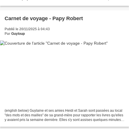
initiative de tricot...
Carnet de voyage - Papy Robert
Publié le 20/11/2025 à 04:43
Par
Guyloup
(english below) Guylaine et ses amies Heidi et Sarah sont passées au local
"des mots et des mailles" de sa grand-mère pour rapporter les livres qu'elles
y avaient pris la semaine dernière. Elles s'y sont assises quelques minutes
pour prendre un café....