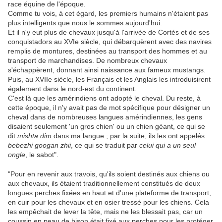
race équine de l'époque.
Comme tu vois, à cet égard, les premiers humains n'étaient pas
plus intelligents que nous le sommes aujourd'hui.
Et il n'y eut plus de chevaux jusqu'à l'arrivée de Cortés et de ses
conquistadors au XVIe siècle, qui débarquèrent avec des navires
remplis de montures, destinées au transport des hommes et au
transport de marchandises. De nombreux chevaux
s'échappèrent, donnant ainsi naissance aux fameux mustangs.
Puis, au XVIIe siècle, les Français et les Anglais les introduisirent
également dans le nord-est du continent.
C'est là que les amérindiens ont adopté le cheval. Du reste, à
cette époque, il n'y avait pas de mot spécifique pour désigner un
cheval dans de nombreuses langues amérindiennes, les gens
disaient seulement 'un gros chien' ou un chien géant, ce qui se
dit
mishta dim
dans ma langue ; par la suite, ils les ont appelés
bebezhi googan zhii
, ce qui se traduit par
celui qui a un seul
ongle
, le sabot".
"Pour en revenir aux travois, qu'ils soient destinés aux chiens ou
aux chevaux, ils étaient traditionnellement constitués de deux
longues perches fixées en haut et d'une plateforme de transport,
en cuir pour les chevaux et en osier tressé pour les chiens. Cela
les empêchait de lever la tête, mais ne les blessait pas, car un
coussin en peau de bison était fixé aux perches pour les protéger