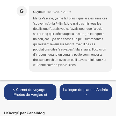
G
Guyloup
16/03/2026 21:06
Merci Pascale, ça me fait plaisir que tu aies aimé ces
"souvenirs". <br /> En fait, je n'ai pas mis tous les
détails que j'aurais voulu, j'avais peur que l'article
soit si long qu'il décourage la lecture ; je le regrette
un peu, car il y a des choses un peu surprenantes
qui laissent rêveur sur l'esprit inventif de ces
populations dites "sauvages". Mais j'aurai l'occasion
d'y revenir quand on verra la petite commencer à
dresser son chien avec un petit travois miniature.<br
/> Bonne soirée :-)<br /> Bises
< Carnet de voyage -
La leçon de piano d'Andréa
Photos de verglas et
>
entorse pour Aslan
Hébergé par Canalblog