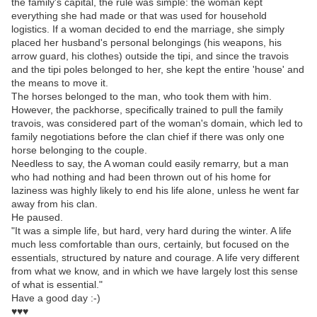
the family's capital, the rule was simple: the woman kept
everything she had made or that was used for household
logistics. If a woman decided to end the marriage, she simply
placed her husband's personal belongings (his weapons, his
arrow guard, his clothes) outside the tipi, and since the travois
and the tipi poles belonged to her, she kept the entire 'house' and
the means to move it.
The horses belonged to the man, who took them with him.
However, the packhorse, specifically trained to pull the family
travois, was considered part of the woman's domain, which led to
family negotiations before the clan chief if there was only one
horse belonging to the couple.
Needless to say, the A woman could easily remarry, but a man
who had nothing and had been thrown out of his home for
laziness was highly likely to end his life alone, unless he went far
away from his clan.
He paused.
"It was a simple life, but hard, very hard during the winter. A life
much less comfortable than ours, certainly, but focused on the
essentials, structured by nature and courage. A life very different
from what we know, and in which we have largely lost this sense
of what is essential."
Have a good day :-)
♥♥♥