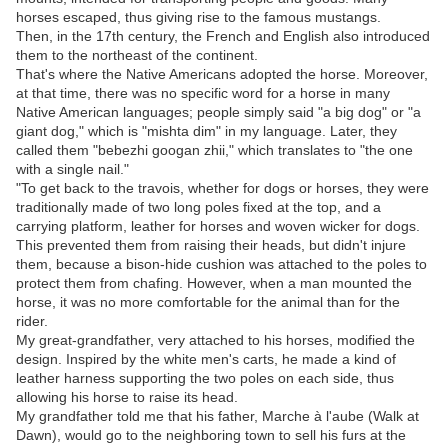
horses escaped, thus giving rise to the famous mustangs.
Then, in the 17th century, the French and English also introduced
them to the northeast of the continent.
That's where the Native Americans adopted the horse. Moreover,
at that time, there was no specific word for a horse in many
Native American languages; people simply said "a big dog" or "a
giant dog," which is "mishta dim" in my language. Later, they
called them "bebezhi googan zhii," which translates to "the one
with a single nail."
"To get back to the travois, whether for dogs or horses, they were
traditionally made of two long poles fixed at the top, and a
carrying platform, leather for horses and woven wicker for dogs.
This prevented them from raising their heads, but didn't injure
them, because a bison-hide cushion was attached to the poles to
protect them from chafing. However, when a man mounted the
horse, it was no more comfortable for the animal than for the
rider.
My great-grandfather, very attached to his horses, modified the
design. Inspired by the white men's carts, he made a kind of
leather harness supporting the two poles on each side, thus
allowing his horse to raise its head.
My grandfather told me that his father, Marche à l'aube (Walk at
Dawn), would go to the neighboring town to sell his furs at the