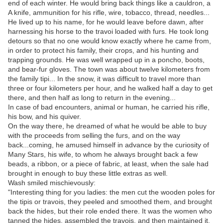
end of each winter. He would bring back things like a cauldron, a
A knife, ammunition for his rifle, wire, tobacco, thread, needles...
He lived up to his name, for he would leave before dawn, after
harnessing his horse to the travoi loaded with furs. He took long
detours so that no one would know exactly where he came from,
in order to protect his family, their crops, and his hunting and
trapping grounds. He was well wrapped up in a poncho, boots,
and bear-fur gloves. The town was about twelve kilometers from
the family tipi... In the snow, it was difficult to travel more than
three or four kilometers per hour, and he walked half a day to get
there, and then half as long to return in the evening...
In case of bad encounters, animal or human, he carried his rifle,
his bow, and his quiver.
On the way there, he dreamed of what he would be able to buy
with the proceeds from selling the furs, and on the way
back...coming, he amused himself in advance by the curiosity of
Many Stars, his wife, to whom he always brought back a few
beads, a ribbon, or a piece of fabric, at least, when the sale had
brought in enough to buy these little extras as well.
Wash smiled mischievously:
"Interesting thing for you ladies: the men cut the wooden poles for
the tipis or travois, they peeled and smoothed them, and brought
back the hides, but their role ended there. It was the women who
tanned the hides, assembled the travois, and then maintained it.