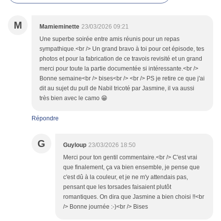
M
Mamieminette
23/03/2026 09:21
Une superbe soirée entre amis réunis pour un repas
sympathique.<br /> Un grand bravo à toi pour cet épisode, tes
photos et pour la fabrication de ce travois revisité et un grand
merci pour toute la partie documentée si intéressante.<br />
Bonne semaine<br /> bises<br /> <br /> PS je retire ce que j'ai
dit au sujet du pull de Nabil tricoté par Jasmine, il va aussi
très bien avec le camo 😁
Répondre
G
Guyloup
23/03/2026 18:50
Merci pour ton gentil commentaire.<br /> C'est vrai
que finalement, ça va bien ensemble, je pense que
c'est dû à la couleur, et je ne m'y attendais pas,
pensant que les torsades faisaient plutôt
romantiques. On dira que Jasmine a bien choisi !!<br
/> Bonne journée :-)<br /> Bises