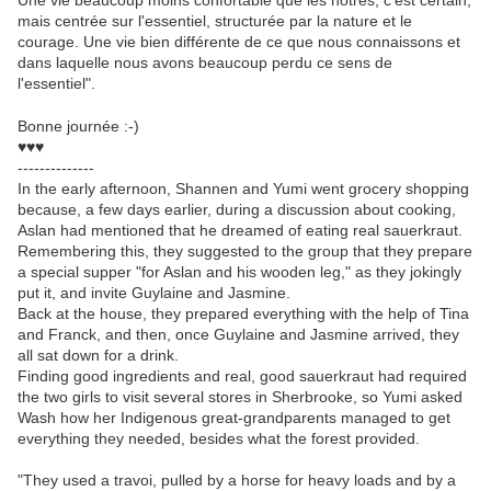
Une vie beaucoup moins confortable que les nôtres, c'est certain,
mais centrée sur l'essentiel, structurée par la nature et le
courage. Une vie bien différente de ce que nous connaissons et
dans laquelle nous avons beaucoup perdu ce sens de
l'essentiel".
Bonne journée :-)
♥♥♥
--------------
In the early afternoon, Shannen and Yumi went grocery shopping
because, a few days earlier, during a discussion about cooking,
Aslan had mentioned that he dreamed of eating real sauerkraut.
Remembering this, they suggested to the group that they prepare
a special supper "for Aslan and his wooden leg," as they jokingly
put it, and invite Guylaine and Jasmine.
Back at the house, they prepared everything with the help of Tina
and Franck, and then, once Guylaine and Jasmine arrived, they
all sat down for a drink.
Finding good ingredients and real, good sauerkraut had required
the two girls to visit several stores in Sherbrooke, so Yumi asked
Wash how her Indigenous great-grandparents managed to get
everything they needed, besides what the forest provided.
"They used a travoi, pulled by a horse for heavy loads and by a