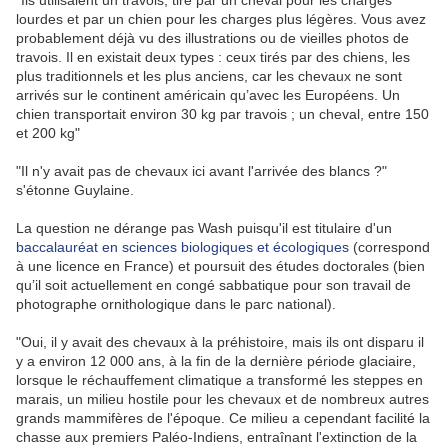
"Ils utilisaient un travois, tiré par un cheval pour les charges
lourdes et par un chien pour les charges plus légères. Vous avez
probablement déjà vu des illustrations ou de vieilles photos de
travois. Il en existait deux types : ceux tirés par des chiens, les
plus traditionnels et les plus anciens, car les chevaux ne sont
arrivés sur le continent américain qu’avec les Européens. Un
chien transportait environ 30 kg par travois ; un cheval, entre 150
et 200 kg"
"Il n'y avait pas de chevaux ici avant l'arrivée des blancs ?"
s'étonne Guylaine.
La question ne dérange pas Wash puisqu'il est titulaire d'un
baccalauréat en sciences biologiques et écologiques
(correspond
à une licence en France) et poursuit des études doctorales (bien
qu’il soit actuellement en congé sabbatique pour son travail de
photographe ornithologique dans le parc national).
"Oui, il y avait des chevaux à la préhistoire, mais ils ont disparu il
y a environ 12 000 ans, à la fin de la dernière période glaciaire,
lorsque le réchauffement climatique a transformé les steppes en
marais, un milieu hostile pour les chevaux et de nombreux autres
grands mammifères de l'époque. Ce milieu a cependant facilité la
chasse aux premiers Paléo-Indiens, entraînant l'extinction de la