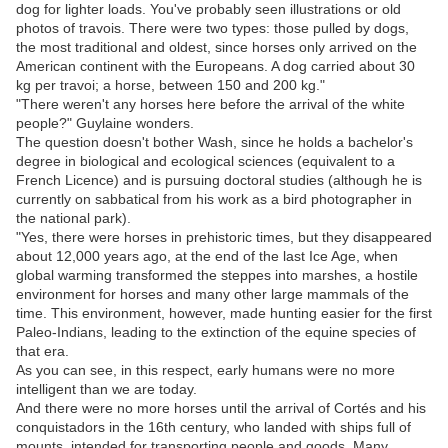
dog for lighter loads. You've probably seen illustrations or old
photos of travois. There were two types: those pulled by dogs,
the most traditional and oldest, since horses only arrived on the
American continent with the Europeans. A dog carried about 30
kg per travoi; a horse, between 150 and 200 kg."
"There weren't any horses here before the arrival of the white
people?" Guylaine wonders.
The question doesn't bother Wash, since he holds a bachelor's
degree in biological and ecological sciences (equivalent to a
French Licence) and is pursuing doctoral studies (although he is
currently on sabbatical from his work as a bird photographer in
the national park).
"Yes, there were horses in prehistoric times, but they disappeared
about 12,000 years ago, at the end of the last Ice Age, when
global warming transformed the steppes into marshes, a hostile
environment for horses and many other large mammals of the
time. This environment, however, made hunting easier for the first
Paleo-Indians, leading to the extinction of the equine species of
that era.
As you can see, in this respect, early humans were no more
intelligent than we are today.
And there were no more horses until the arrival of Cortés and his
conquistadors in the 16th century, who landed with ships full of
mounts, intended for transporting people and goods. Many