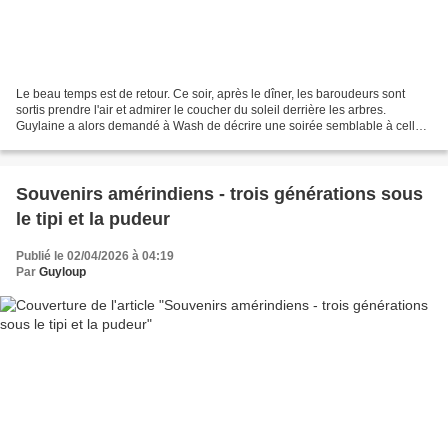
Le beau temps est de retour. Ce soir, après le dîner, les baroudeurs sont
sortis prendre l'air et admirer le coucher du soleil derrière les arbres.
Guylaine a alors demandé à Wash de décrire une soirée semblable à celle-
ci, que ses arrière-grands-parents...
Souvenirs amérindiens - trois générations sous
le tipi et la pudeur
Publié le 02/04/2026 à 04:19
Par
Guyloup