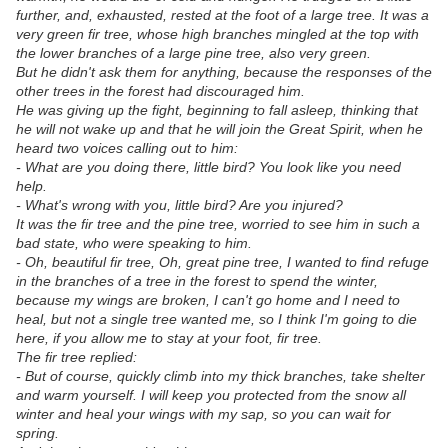
further, and, exhausted, rested at the foot of a large tree. It was a
very green fir tree, whose high branches mingled at the top with
the lower branches of a large pine tree, also very green.
But he didn't ask them for anything, because the responses of the
other trees in the forest had discouraged him.
He was giving up the fight, beginning to fall asleep, thinking that
he will not wake up and that he will join the Great Spirit, when he
heard two voices calling out to him:
- What are you doing there, little bird? You look like you need
help.
- What's wrong with you, little bird? Are you injured?
It was the fir tree and the pine tree, worried to see him in such a
bad state, who were speaking to him.
- Oh, beautiful fir tree, Oh, great pine tree, I wanted to find refuge
in the branches of a tree in the forest to spend the winter,
because my wings are broken, I can't go home and I need to
heal, but not a single tree wanted me, so I think I'm going to die
here, if you allow me to stay at your foot, fir tree.
The fir tree replied:
- But of course, quickly climb into my thick branches, take shelter
and warm yourself. I will keep you protected from the snow all
winter and heal your wings with my sap, so you can wait for
spring.