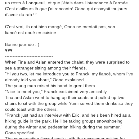
un resto à Longueuil, et que j'étais dans l'intendance à l'armée.
C'est d'ailleurs là que j'ai rencontré Oona qui essayait toujours
d'avoir du rab !!".
C'est vrai, ils ont bien mangé, Oona ne mentait pas, son
fiancé est doué en cuisine !
Bonne journée :-)
♥♥♥
-------------------------------
When Tina and Aslan entered the chalet, they were surprised to
see a stranger sitting among their friends.
"Hi you two, let me introduce you to Franck, my fiancé, whom I've
already told you about," Oona explained.
The young man raised his hand to greet them.
"Nice to meet you," Franck exclaimed very amicably.
Tina and Aslan went to hang up their coats and pulled up two
chairs to sit with the group while Yumi served them drinks so they
could toast with the others.
"Franck just had an interview with Eric, and he's been hired as a
hiking guide in the park. He'll be taking groups snowshoeing
during the winter and pedestrian hiking during the summer,"
Oona specified.
The conversation flowed easily, with the newcomer asking for