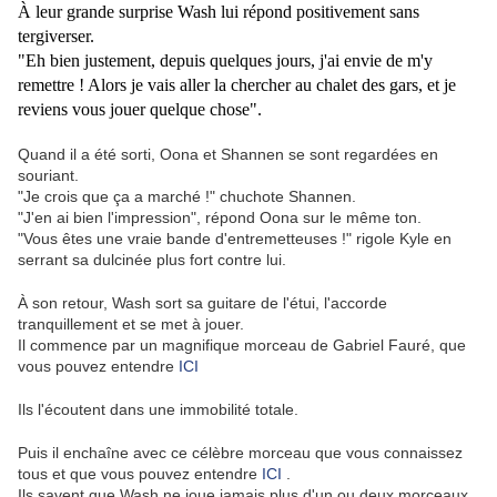
À leur grande surprise Wash lui répond positivement sans
tergiverser.
"Eh bien justement, depuis quelques jours, j'ai envie de m'y
remettre ! Alors je vais aller la chercher au chalet des gars, et je
reviens vous jouer quelque chose".
Quand il a été sorti, Oona et Shannen se sont regardées en
souriant.
"Je crois que ça a marché !" chuchote Shannen.
"J'en ai bien l'impression", répond Oona sur le même ton.
"Vous êtes une vraie bande d'entremetteuses !" rigole Kyle en
serrant sa dulcinée plus fort contre lui.
À son retour, Wash sort sa guitare de l'étui, l'accorde
tranquillement et se met à jouer.
Il commence par un magnifique morceau de Gabriel Fauré, que
vous pouvez entendre
ICI
Ils l'écoutent dans une immobilité totale.
Puis il enchaîne avec ce célèbre morceau que vous connaissez
tous et que vous pouvez entendre
ICI
.
Ils savent que Wash ne joue jamais plus d'un ou deux morceaux