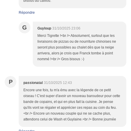
bisous du caillou.
Répondre
G
Guyloup
31/10/2025 23:06
Merci Tigrette !<br /> Absolument, surtout que les
livraisons de pizzas ou de nourriture chinoises ne
seront plus possibles au chalet dès que la neige
arrivera, alors je crois que Franck tombe à point
nommé !<br /> Gros bisous :-)
P
passionatal
31/10/2025 12:43
Encore une fois, tu m'a ému avec la légende de ce petit
oiseau ! C'est super d'avoir un nouveau baroudeur pour cette
bande de copains, et qui en plus fait la cuisine. Je pense
qu'ils vont se régaler et apprécier ces repas au coin du feu.
<br /> Encore un nouveau couple qui ne se cache plus,
attendons celui de Wash et Guylaine.<br /> Bonne journée