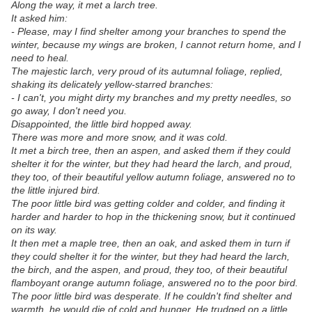
Along the way, it met a larch tree.
It asked him:
- Please, may I find shelter among your branches to spend the
winter, because my wings are broken, I cannot return home, and I
need to heal.
The majestic larch, very proud of its autumnal foliage, replied,
shaking its delicately yellow-starred branches:
- I can't, you might dirty my branches and my pretty needles, so
go away, I don't need you.
Disappointed, the little bird hopped away.
There was more and more snow, and it was cold.
It met a birch tree, then an aspen, and asked them if they could
shelter it for the winter, but they had heard the larch, and proud,
they too, of their beautiful yellow autumn foliage, answered no to
the little injured bird.
The poor little bird was getting colder and colder, and finding it
harder and harder to hop in the thickening snow, but it continued
on its way.
It then met a maple tree, then an oak, and asked them in turn if
they could shelter it for the winter, but they had heard the larch,
the birch, and the aspen, and proud, they too, of their beautiful
flamboyant orange autumn foliage, answered no to the poor bird.
The poor little bird was desperate. If he couldn't find shelter and
warmth, he would die of cold and hunger. He trudged on a little