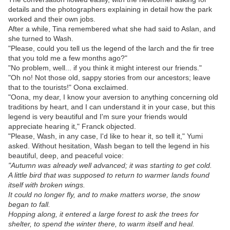
details and the photographers explaining in detail how the park
worked and their own jobs.
After a while, Tina remembered what she had said to Aslan, and
she turned to Wash.
"Please, could you tell us the legend of the larch and the fir tree
that you told me a few months ago?"
"No problem, well... if you think it might interest our friends."
"Oh no! Not those old, sappy stories from our ancestors; leave
that to the tourists!" Oona exclaimed.
"Oona, my dear, I know your aversion to anything concerning old
traditions by heart, and I can understand it in your case, but this
legend is very beautiful and I'm sure your friends would
appreciate hearing it," Franck objected.
"Please, Wash, in any case, I'd like to hear it, so tell it," Yumi
asked. Without hesitation, Wash began to tell the legend in his
beautiful, deep, and peaceful voice:
"Autumn was already well advanced; it was starting to get cold.
A little bird that was supposed to return to warmer lands found
itself with broken wings.
It could no longer fly, and to make matters worse, the snow
began to fall.
Hopping along, it entered a large forest to ask the trees for
shelter, to spend the winter there, to warm itself and heal.