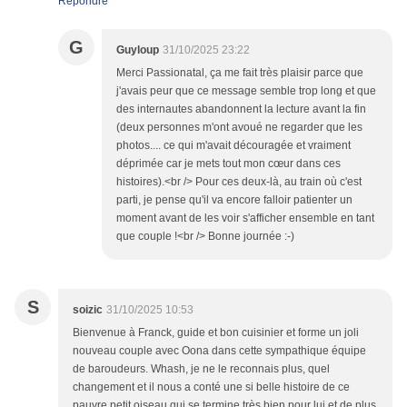
Répondre
G
Guyloup
31/10/2025 23:22
Merci Passionatal, ça me fait très plaisir parce que
j'avais peur que ce message semble trop long et que
des internautes abandonnent la lecture avant la fin
(deux personnes m'ont avoué ne regarder que les
photos.... ce qui m'avait découragée et vraiment
déprimée car je mets tout mon cœur dans ces
histoires).<br /> Pour ces deux-là, au train où c'est
parti, je pense qu'il va encore falloir patienter un
moment avant de les voir s'afficher ensemble en tant
que couple !<br /> Bonne journée :-)
S
soizic
31/10/2025 10:53
Bienvenue à Franck, guide et bon cuisinier et forme un joli
nouveau couple avec Oona dans cette sympathique équipe
de baroudeurs. Whash, je ne le reconnais plus, quel
changement et il nous a conté une si belle histoire de ce
pauvre petit oiseau qui se termine très bien pour lui et de plus