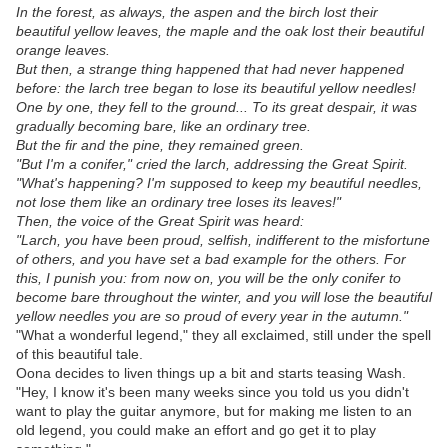
In the forest, as always, the aspen and the birch lost their
beautiful yellow leaves, the maple and the oak lost their beautiful
orange leaves.
But then, a strange thing happened that had never happened
before: the larch tree began to lose its beautiful yellow needles!
One by one, they fell to the ground... To its great despair, it was
gradually becoming bare, like an ordinary tree.
But the fir and the pine, they remained green.
"But I'm a conifer," cried the larch, addressing the Great Spirit.
"What's happening? I'm supposed to keep my beautiful needles,
not lose them like an ordinary tree loses its leaves!"
Then, the voice of the Great Spirit was heard:
"Larch, you have been proud, selfish, indifferent to the misfortune
of others, and you have set a bad example for the others. For
this, I punish you: from now on, you will be the only conifer to
become bare throughout the winter, and you will lose the beautiful
yellow needles you are so proud of every year in the autumn."
"What a wonderful legend," they all exclaimed, still under the spell
of this beautiful tale.
Oona decides to liven things up a bit and starts teasing Wash.
"Hey, I know it's been many weeks since you told us you didn't
want to play the guitar anymore, but for making me listen to an
old legend, you could make an effort and go get it to play