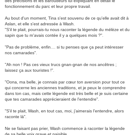
des précisions et les baroudeurs lui expliquant en détail le
fonctionnement du parc et leur propre travail.
Au bout d'un moment, Tina s'est souvenu de ce qu'elle avait dit à
Aslan, et elle s'est adressée à Wash.
"S'il te plait, pourrais-tu nous raconter la légende du mélèze et du
sapin que tu m'avais contée il y a quelques mois ?".
"Pas de problème, enfin.... si tu penses que ça peut intéresser
nos camarades".
"Ah non ! Pas ces vieux trucs gnan-gnan de nos ancêtres ;
laissez ça aux touristes !".
"Oona, ma belle, je connais par cœur ton aversion pour tout ce
qui concerne les anciennes traditions, et je peux le comprendre
dans ton cas, mais cette légende est très belle et je suis certaine
que tes camarades apprécieraient de l'entendre".
"S'il te plait, Wash, en tout cas, moi, j'aimerais l'entendre, alors
raconte là".
Ne se faisant pas prier, Wash commence à raconter la légende
de sa belle voix grave et paisible.