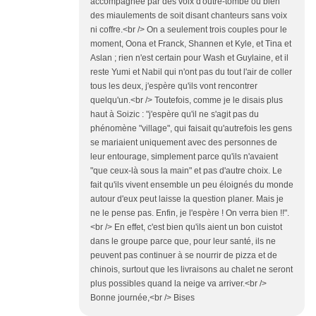
accompagnée par des voix d'outre-tombe ou bien
des miaulements de soit disant chanteurs sans voix
ni coffre.<br /> On a seulement trois couples pour le
moment, Oona et Franck, Shannen et Kyle, et Tina et
Aslan ; rien n'est certain pour Wash et Guylaine, et il
reste Yumi et Nabil qui n'ont pas du tout l'air de coller
tous les deux, j'espère qu'ils vont rencontrer
quelqu'un.<br /> Toutefois, comme je le disais plus
haut à Soizic : "j'espère qu'il ne s'agit pas du
phénomène "village", qui faisait qu'autrefois les gens
se mariaient uniquement avec des personnes de
leur entourage, simplement parce qu'ils n'avaient
"que ceux-là sous la main" et pas d'autre choix. Le
fait qu'ils vivent ensemble un peu éloignés du monde
autour d'eux peut laisse la question planer. Mais je
ne le pense pas. Enfin, je l'espère ! On verra bien !!".
<br /> En effet, c'est bien qu'ils aient un bon cuistot
dans le groupe parce que, pour leur santé, ils ne
peuvent pas continuer à se nourrir de pizza et de
chinois, surtout que les livraisons au chalet ne seront
plus possibles quand la neige va arriver.<br />
Bonne journée,<br /> Bises