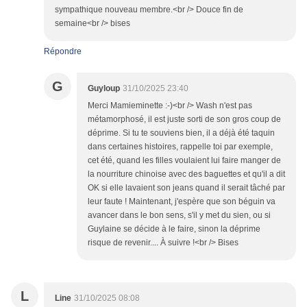
sympathique nouveau membre.<br /> Douce fin de
semaine<br /> bises
Répondre
G
Guyloup
31/10/2025 23:40
Merci Mamieminette :-)<br /> Wash n'est pas
métamorphosé, il est juste sorti de son gros coup de
déprime. Si tu te souviens bien, il a déjà été taquin
dans certaines histoires, rappelle toi par exemple,
cet été, quand les filles voulaient lui faire manger de
la nourriture chinoise avec des baguettes et qu'il a dit
OK si elle lavaient son jeans quand il serait tâché par
leur faute ! Maintenant, j'espère que son béguin va
avancer dans le bon sens, s'il y met du sien, ou si
Guylaine se décide à le faire, sinon la déprime
risque de revenir.... À suivre !<br /> Bises
L
Line
31/10/2025 08:08