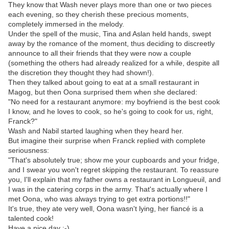
They know that Wash never plays more than one or two pieces
each evening, so they cherish these precious moments,
completely immersed in the melody.
Under the spell of the music, Tina and Aslan held hands, swept
away by the romance of the moment, thus deciding to discreetly
announce to all their friends that they were now a couple
(something the others had already realized for a while, despite all
the discretion they thought they had shown!).
Then they talked about going to eat at a small restaurant in
Magog, but then Oona surprised them when she declared:
"No need for a restaurant anymore: my boyfriend is the best cook
I know, and he loves to cook, so he's going to cook for us, right,
Franck?"
Wash and Nabil started laughing when they heard her.
But imagine their surprise when Franck replied with complete
seriousness:
"That's absolutely true; show me your cupboards and your fridge,
and I swear you won't regret skipping the restaurant. To reassure
you, I'll explain that my father owns a restaurant in Longueuil, and
I was in the catering corps in the army. That's actually where I
met Oona, who was always trying to get extra portions!!"
It's true, they ate very well, Oona wasn't lying, her fiancé is a
talented cook!
Have a nice day :-)