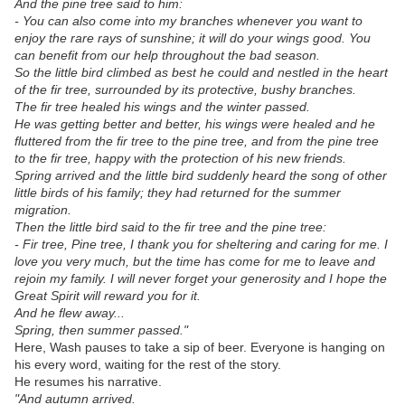
And the pine tree said to him:
- You can also come into my branches whenever you want to
enjoy the rare rays of sunshine; it will do your wings good. You
can benefit from our help throughout the bad season.
So the little bird climbed as best he could and nestled in the heart
of the fir tree, surrounded by its protective, bushy branches.
The fir tree healed his wings and the winter passed.
He was getting better and better, his wings were healed and he
fluttered from the fir tree to the pine tree, and from the pine tree
to the fir tree, happy with the protection of his new friends.
Spring arrived and the little bird suddenly heard the song of other
little birds of his family; they had returned for the summer
migration.
Then the little bird said to the fir tree and the pine tree:
- Fir tree, Pine tree, I thank you for sheltering and caring for me. I
love you very much, but the time has come for me to leave and
rejoin my family. I will never forget your generosity and I hope the
Great Spirit will reward you for it.
And he flew away...
Spring, then summer passed."
Here, Wash pauses to take a sip of beer. Everyone is hanging on
his every word, waiting for the rest of the story.
He resumes his narrative.
"And autumn arrived.