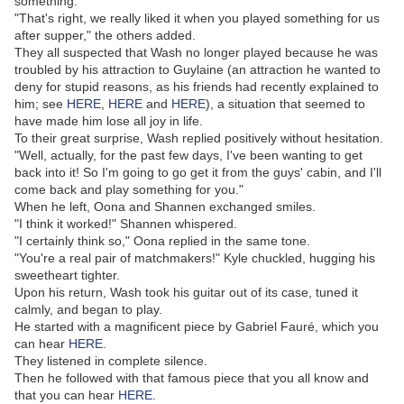
something."
"That's right, we really liked it when you played something for us
after supper," the others added.
They all suspected that Wash no longer played because he was
troubled by his attraction to Guylaine (an attraction he wanted to
deny for stupid reasons, as his friends had recently explained to
him; see
HERE
,
HERE
and
HERE
), a situation that seemed to
have made him lose all joy in life.
To their great surprise, Wash replied positively without hesitation.
"Well, actually, for the past few days, I've been wanting to get
back into it! So I'm going to go get it from the guys' cabin, and I'll
come back and play something for you."
When he left, Oona and Shannen exchanged smiles.
"I think it worked!" Shannen whispered.
"I certainly think so," Oona replied in the same tone.
"You're a real pair of matchmakers!" Kyle chuckled, hugging his
sweetheart tighter.
Upon his return, Wash took his guitar out of its case, tuned it
calmly, and began to play.
He started with a magnificent piece by Gabriel Fauré, which you
can hear
HERE
.
They listened in complete silence.
Then he followed with that famous piece that you all know and
that you can hear
HERE
.