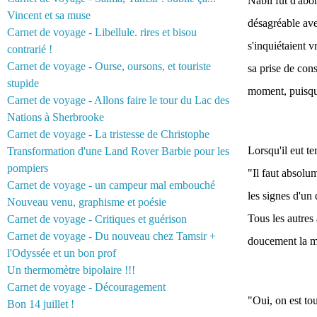
Nabil fut d'abor
Vincent et sa muse
désagréable avec
Carnet de voyage - Libellule. rires et bisou
s'inquiétaient v
contrarié !
Carnet de voyage - Ourse, oursons, et touriste
sa prise de con
stupide
moment, puisqu'
Carnet de voyage - Allons faire le tour du Lac des
Nations à Sherbrooke
Carnet de voyage - La tristesse de Christophe
Lorsqu'il eut te
Transformation d'une Land Rover Barbie pour les
pompiers
"Il faut absolu
Carnet de voyage - un campeur mal embouché
les signes d'un
Nouveau venu, graphisme et poésie
Tous les autres 
Carnet de voyage - Critiques et guérison
Carnet de voyage - Du nouveau chez Tamsir +
doucement la m
l'Odyssée et un bon prof
Un thermomètre bipolaire !!!
Carnet de voyage - Découragement
"Oui, on est to
Bon 14 juillet !