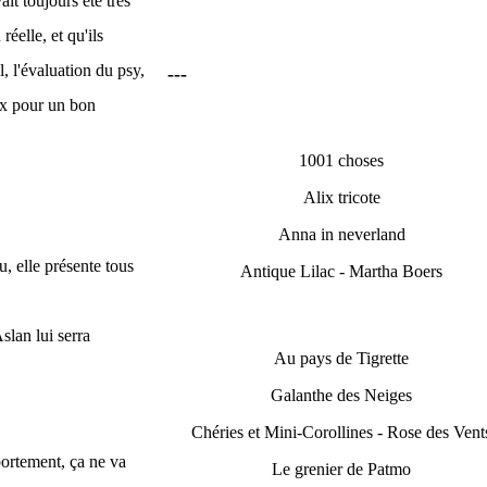
it toujours été très
éelle, et qu'ils
l, l'évaluation du psy,
---
eux pour un bon
1001 choses
Alix tricote
Anna in neverland
u, elle présente tous
Antique Lilac - Martha Boers
slan lui serra
Au pays de Tigrette
Galanthe des Neiges
Chéries et Mini-Corollines - Rose des Vent
portement, ça ne va
Le grenier de Patmo