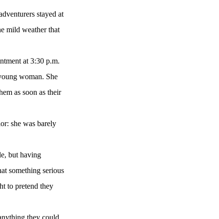
adventurers stayed at
he mild weather that
intment at 3:30 p.m.
e young woman. She
hem as soon as their
ior: she was barely
e, but having
that something serious
ht to pretend they
anything they could