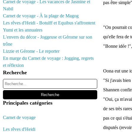
Carnet de voyage - Les vacances de Jasmine et
pas être simple
Nabil
Carnet de voyage - À la plage de Magog
Les rêves d'Heidi - Botulff et Equibus s'affrontent
"On pourrait com
Yumi et les annuaires
qu'elle fera de
L'envers du décor - Joggeuse et Gérome sur son
trône
"Bonne idée !",
Lizzie et Gérome - Le reporter
En marge du Carnet de voyage : Jogging, regrets
et réflexion
Oona eut une i
Recherche
"Si j'avais bien
Shannen confir
"Oui, ça m'avait
Principales catégories
de ses très rare
Carnet de voyage
pas ce qui s'éta
disputés (revoi
Les rêves d'Heidi