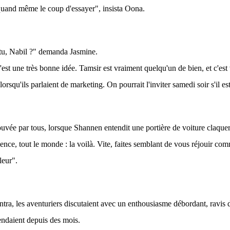
quand même le coup d'essayer", insista Oona.
tu, Nabil ?" demanda Jasmine.
est une très bonne idée. Tamsir est vraiment quelqu'un de bien, et c'est 
lorsqu'ils parlaient de marketing. On pourrait l'inviter samedi soir s'il est
ouvée par tous, lorsque Shannen entendit une portière de voiture claquer
lence, tout le monde : la voilà. Vite, faites semblant de vous réjouir c
leur".
ra, les aventuriers discutaient avec un enthousiasme débordant, ravis d
tendaient depuis des mois.