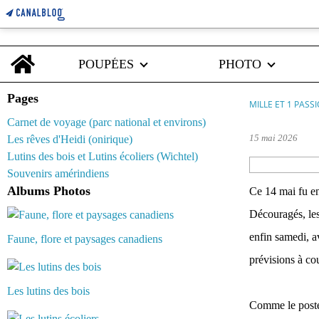
Home
POUPÉES
PHOTO
Pages
MILLE ET 1 PASS
Carnet de voyage (parc national et environs)
15 mai 2026
Les rêves d'Heidi (onirique)
Lutins des bois et Lutins écoliers (Wichtel)
Souvenirs amérindiens
Albums Photos
Ce 14 mai fu en
Découragés, les 
enfin samedi, av
Faune, flore et paysages canadiens
prévisions à co
Les lutins des bois
Comme le poste 