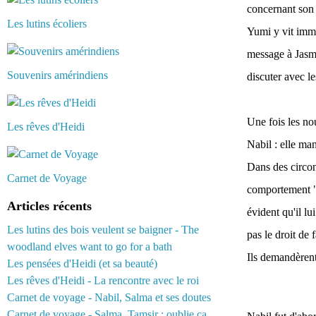
concernant son 
Les lutins écoliers
Yumi y vit immé
message à Jasmi
Souvenirs amérindiens
discuter avec le
Une fois les no
Les rêves d'Heidi
Nabil : elle man
Dans des circon
Carnet de Voyage
comportement "é
Articles récents
évident qu'il lu
Les lutins des bois veulent se baigner - The
pas le droit de 
woodland elves want to go for a bath
Ils demandèrent 
Les pensées d'Heidi (et sa beauté)
Les rêves d'Heidi - La rencontre avec le roi
Carnet de voyage - Nabil, Salma et ses doutes
Carnet de voyage - Salma, Tamsir : oublie ça...