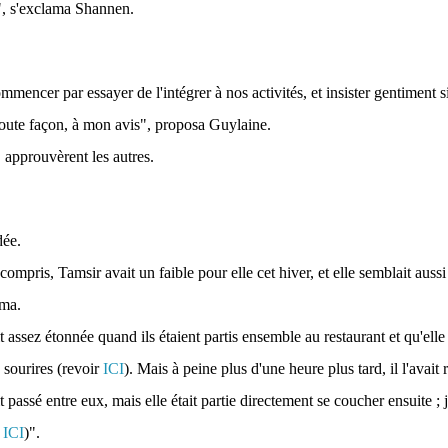
", s'exclama Shannen.
mencer par essayer de l'intégrer à nos activités, et insister gentiment si
 toute façon, à mon avis", proposa Guylaine.
 approuvèrent les autres.
dée.
 compris, Tamsir avait un faible pour elle cet hiver, et elle semblait aussi
ma.
 assez étonnée quand ils étaient partis ensemble au restaurant et qu'elle
s sourires (revoir
ICI
). Mais à peine plus d'une heure plus tard, il l'avait 
it passé entre eux, mais elle était partie directement se coucher ensuite ; je
r
ICI
)".