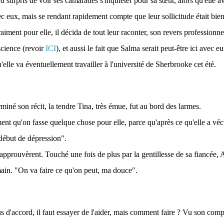
d surpris de voir ses camarades s'inquiéter pour sa sœur, alors qu'elle ava
 eux, mais se rendant rapidement compte que leur sollicitude était bien r
raiment pour elle, il décida de tout leur raconter, son revers professionne
science (revoir
ICI
), et aussi le fait que Salma serait peut-être ici avec 
elle va éventuellement travailler à l'université de Sherbrooke cet été.
rminé son récit, la tendre Tina, très émue, fut au bord des larmes.
ment qu'on fasse quelque chose pour elle, parce qu'après ce qu'elle a véc
 début de dépression".
approuvèrent. Touché une fois de plus par la gentillesse de sa fiancée, A
ain. "On va faire ce qu'on peut, ma douce".
us d'accord, il faut essayer de l'aider, mais comment faire ? Vu son com