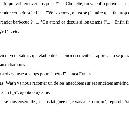
fin pouvoir enlever nos pulls !"... "Chouette, on va enfin pouvoir user n
mier coup de soleil !"... "Vous verrez, on va se plaindre qu'il fait trop 
remier barbecue ?".... "On attend ça depuis si longtemps !".... "Enfin fi
e !"... etc.
nèrent vers Salma, qui était entrée silencieusement et s'apprêtait à se glis
 aux chambres.
 arrives juste à temps pour l'apéro !", lança Franck.
pas, Wash va nous raconter un de ses anecdotes sur ses ancêtres amérind
us un tipi", ajouta Guylaine.
isse tous ensemble ; je suis fatiguée et je vais aller dormir", répondit 