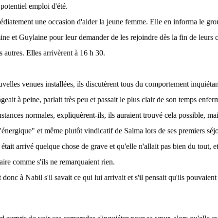
potentiel emploi d'été.
diatement une occasion d'aider la jeune femme. Elle en informa le gr
ne et Guylaine pour leur demander de les rejoindre dès la fin de leurs c
s autres. Elles arrivèrent à 16 h 30.
uvelles venues installées, ils discutèrent tous du comportement inquiéta
geait à peine, parlait très peu et passait le plus clair de son temps enf
stances normales, expliquèrent-ils, ils auraient trouvé cela possible, ma
nergique" et même plutôt vindicatif de Salma lors de ses premiers séjour
i était arrivé quelque chose de grave et qu'elle n'allait pas bien du tout, et
faire comme s'ils ne remarquaient rien.
donc à Nabil s'il savait ce qui lui arrivait et s'il pensait qu'ils pouvaien