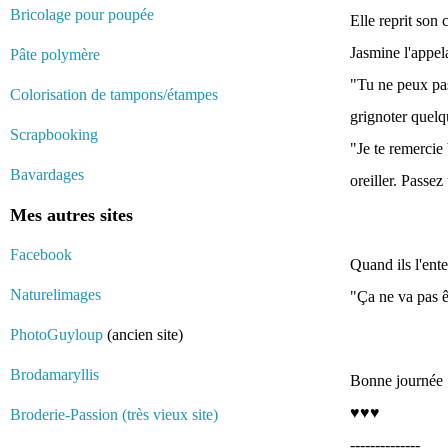
Bricolage pour poupée
Elle reprit son 
Jasmine l'appel
Pâte polymère
"Tu ne peux pas
Colorisation de tampons/étampes
grignoter quelq
Scrapbooking
"Je te remercie
Bavardages
oreiller. Passez
Mes autres sites
Facebook
Quand ils l'ent
Naturelimages
"Ça ne va pas êt
PhotoGuyloup
(ancien site)
Brodamaryllis
Bonne journée :
♥♥♥
Broderie-Passion (très vieux site)
--------------