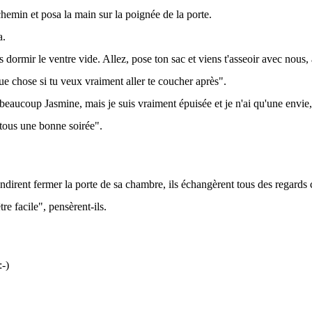
chemin et posa la main sur la poignée de la porte.
a.
 dormir le ventre vide. Allez, pose ton sac et viens t'asseoir avec nous
ue chose si tu veux vraiment aller te coucher après".
 beaucoup Jasmine, mais je suis vraiment épuisée et je n'ai qu'une envie,
 tous une bonne soirée".
endirent fermer la porte de sa chambre, ils échangèrent tous des regards 
re facile", pensèrent-ils.
-)