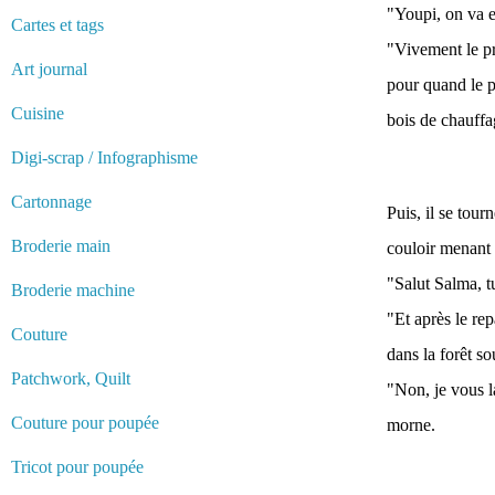
"Youpi, on va en
Cartes et tags
"Vivement le pre
Art journal
pour quand le p
Cuisine
bois de chauffag
Digi-scrap / Infographisme
Cartonnage
Puis, il se tour
Broderie main
couloir menant
"Salut Salma, tu
Broderie machine
"Et après le re
Couture
dans la forêt so
Patchwork, Quilt
"Non, je vous la
Couture pour poupée
morne.
Tricot pour poupée