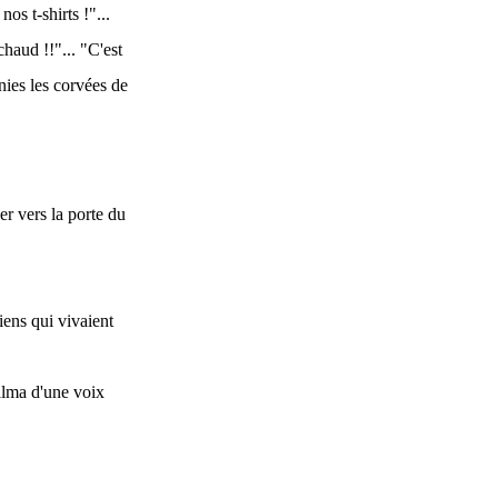
os t-shirts !"...
chaud !!"... "C'est
nies les corvées de
ser vers la porte du
iens qui vivaient
Salma d'une voix