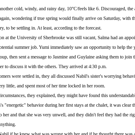
other cold, windy, and rainy day, 10°C/feels like 6. Discouraged, the 
again, wondering if true spring would finally arrive on Saturday, with t
y, to be settling in. At least, according to the forecast.
ion at the University of Sherbrooke was still vacant, Salma had an appo
potential summer job. Yumi immediately saw an opportunity to help th
oup, then sent a message to Jasmine and Guylaine asking them to join t
r to discuss it with the others. They arrived at 4:30 p.m.
ers were settled in, they all discussed Nabil's sister's worrying behav
ry little, and spent most of her time locked in her room.
rcumstances, they explained, they might have found this understandabl
 "energetic" behavior during her first stays at the chalet, it was clear 
 her and that she was very unwell, and they didn't feel they had the rig
anything.
Nabil if he knew what was wrong with her and if he thought there was 