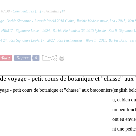
à 07:30 -
Commentaires [
…
]
- Permalien [
#
]
age
,
Barbie Signature - Jurassic World 2018 Claire
,
Barbie Made to move, Lea - 2015
,
Ken S
 HRM17 - Signature Looks - 2024
,
Barbie Fashionista 33, 2015 hybride
,
Ken 9- Signature 
24 24
,
Ken Signature Looks 17 - 2022
,
Ken Fashionistas - Wave 1 - 2011
,
Barbie Basic - séri
Repost
0
de voyage - petit cours de botanique et "chasse" aux
(english belo
u, et bien qu
un peu fraic
ont eu envie
nt une petite