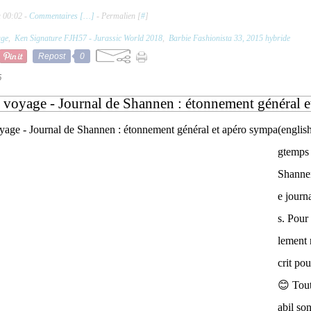
à 00:02 -
Commentaires [
…
]
- Permalien [
#
]
age
,
Ken Signature FJH57 - Jurassic World 2018
,
Barbie Fashionista 33, 2015 hybride
Repost
0
5
 voyage - Journal de Shannen : étonnement général 
(englis
gtemps 
Shannen
e journ
s. Pour 
lement 
crit pou
😊 Tout
abil son