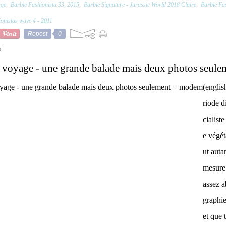
age
,
Barbie Fashionista 33, 2015
,
Barbie Signature - Jurassic World 2018 Claire
,
Barbie Fas
onistas wave 4 - 2011
Repost
0
5
e voyage - une grande balade mais deux photos seul
(englis
riode d
cialist
e végét
ut auta
mesure 
assez 
graphi
et que 