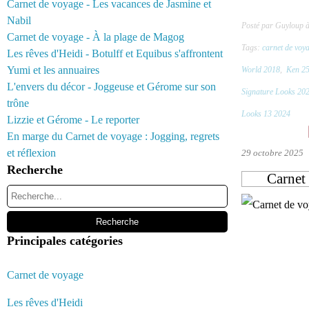
Carnet de voyage - Les vacances de Jasmine et
Nabil
Posté par Guyloup 
Carnet de voyage - À la plage de Magog
Tags:
carnet de voy
Les rêves d'Heidi - Botulff et Equibus s'affrontent
Yumi et les annuaires
World 2018
,
Ken 25
L'envers du décor - Joggeuse et Gérome sur son
Signature Looks 20
trône
Looks 13 2024
Lizzie et Gérome - Le reporter
En marge du Carnet de voyage : Jogging, regrets
et réflexion
29 octobre 2025
Recherche
Carnet 
Principales catégories
Carnet de voyage
Les rêves d'Heidi