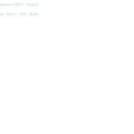
ignature FJH57 - Jurassic
as - Wave 1 - 2011
,
Barbie