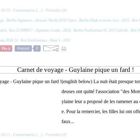
à 04:59 -
Commentaires [
…
]
- Permalien [
#
]
age
,
Barbie Signature - Jurassic World 2018 Claire
,
Barbie Made to move, Lea - 2015
,
Ken S
label
,
Ken 25 HRM17 - Signature Looks - 2024
,
Barbie Fashionista 33, 2015 hybride
,
Ken 9
ooks 2024 24
,
Ken Fashionistas - Wave 1 - 2011
Repost
0
Carnet de voyage - Guylaine pique un fard !
(english below) La nuit était presque t
deuses ont quitté l'association "des Mot
ylaine leur a proposé de les ramener au 
e. Pour la remercier, les filles lui ont of
faux...
à 04:15 -
Commentaires [
…
]
- Permalien [
#
]