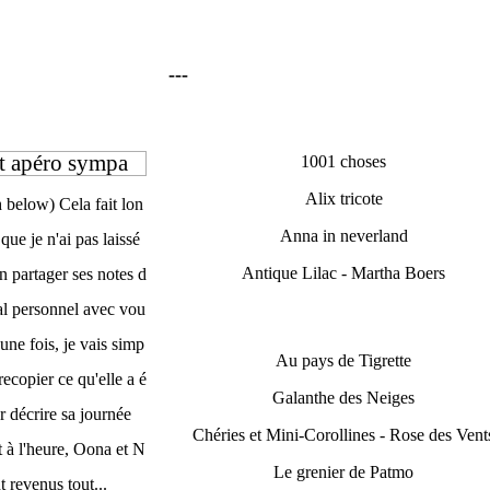
---
et apéro sympa
1001 choses
Alix tricote
h below) Cela fait lon
Anna in neverland
que je n'ai pas laissé
Antique Lilac - Martha Boers
 partager ses notes d
al personnel avec vou
une fois, je vais simp
Au pays de Tigrette
recopier ce qu'elle a é
Galanthe des Neiges
r décrire sa journée
Chéries et Mini-Corollines - Rose des Vent
 à l'heure, Oona et N
Le grenier de Patmo
t revenus tout...