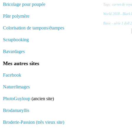
Bricolage pour poupée
Tags:
carnet de voy
World 2018 - Black 
Pâte polymère
Basic - série 1 doll 2
Colorisation de tampons/étampes
Scrapbooking
Bavardages
Mes autres sites
Facebook
Naturelimages
PhotoGuyloup
(ancien site)
Brodamaryllis
Broderie-Passion (très vieux site)