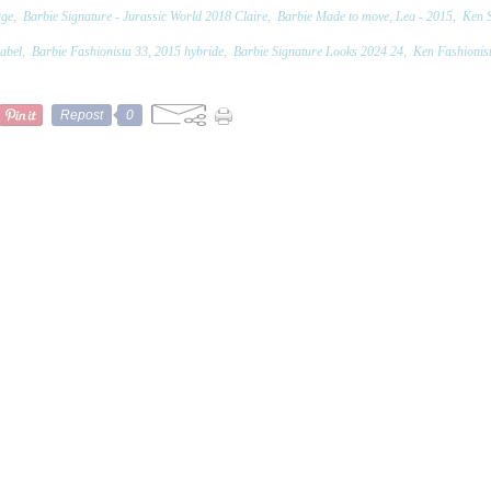
age
,
Barbie Signature - Jurassic World 2018 Claire
,
Barbie Made to move, Lea - 2015
,
Ken S
label
,
Barbie Fashionista 33, 2015 hybride
,
Barbie Signature Looks 2024 24
,
Ken Fashionist
Repost
0