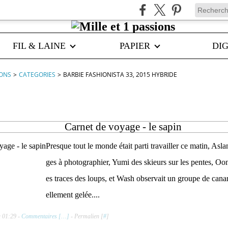
FIL & LAINE
PAPIER
DIG
IONS
>
CATEGORIES
>
BARBIE FASHIONISTA 33, 2015 HYBRIDE
nista 33, 2015 hybride
Carnet de voyage - le sapin
Presque tout le monde était parti travailler ce matin, Asl
ges à photographier, Yumi des skieurs sur les pentes, Oona
es traces des loups, et Wash observait un groupe de canard
ellement gelée....
à 01:29 -
Commentaires [
…
]
- Permalien [
#
]