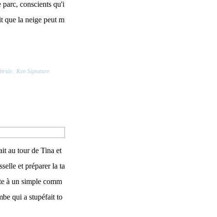
 parc, conscients qu'i
ait que la neige peut m
bride
,
Ken Signature
it au tour de Tina et
selle et préparer la ta
uite à un simple comm
be qui a stupéfait to