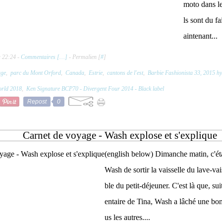
moto dans le
ls sont du f
aintenant...
à 22:24 -
Commentaires [
…
]
- Permalien [
#
]
age
,
parc du Mont Orford
,
Canada
,
Estrie
,
cantons de l'est
,
Barbie Fashionista 33, 2015 hy
orld 2018
,
Ken Signature BCP70 - Divergent Four 2014 - Black label
Repost
0
Carnet de voyage - Wash explose et s'explique
(english below) Dimanche matin, c'éta
Wash de sortir la vaisselle du lave-vais
ble du petit-déjeuner. C'est là que, s
entaire de Tina, Wash a lâché une bom
us les autres....