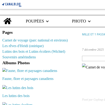
Home
POUPÉES
PHOTO
Pages
MILLE ET 1 PASS
Carnet de voyage (parc national et environs)
barbie fashio
Les rêves d'Heidi (onirique)
7 décembre 2025
Lutins des bois et Lutins écoliers (Wichtel)
Souvenirs amérindiens
Albums Photos
Faune, flore et paysages canadiens
Les lutins des bois
Posté par Guyloup 