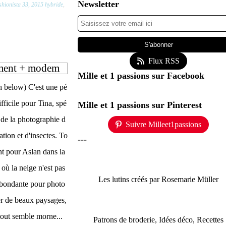
Newsletter
hionista 33, 2015 hybride
,
Flux RSS
ement + modem
Mille et 1 passions sur Facebook
h below) C'est une pé
ifficile pour Tina, spé
Mille et 1 passions sur Pinterest
e de la photographie d
Suivre Milleet1passions
ation et d'insectes. To
---
nt pour Aslan dans la
où la neige n'est pas
Les lutins créés par Rosemarie Müller
abondante pour photo
er de beaux paysages,
tout semble morne...
Patrons de broderie, Idées déco, Recettes