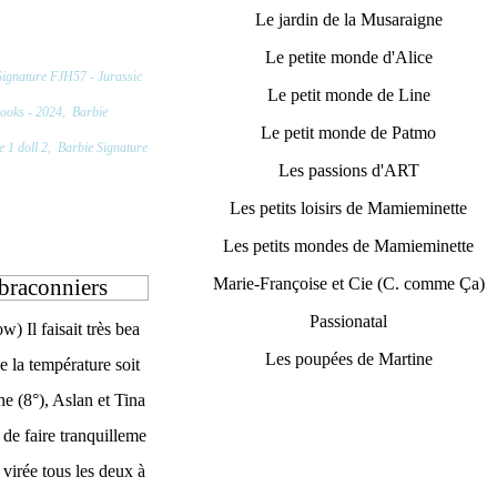
Le jardin de la Musaraigne
Le petite monde d'Alice
ignature FJH57 - Jurassic
Le petit monde de Line
Looks - 2024
,
Barbie
Le petit monde de Patmo
e 1 doll 2
,
Barbie Signature
Les passions d'ART
Les petits loisirs de Mamieminette
Les petits mondes de Mamieminette
 braconniers
Marie-Françoise et Cie (C. comme Ça)
Passionatal
w) Il faisait très bea
Les poupées de Martine
e la température soit
he (8°), Aslan et Tina
 de faire tranquilleme
 virée tous les deux à