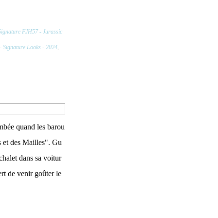
ignature FJH57 - Jurassic
- Signature Looks - 2024
,
ombée quand les barou
s et des Mailles". Gu
chalet dans sa voitur
fert de venir goûter le