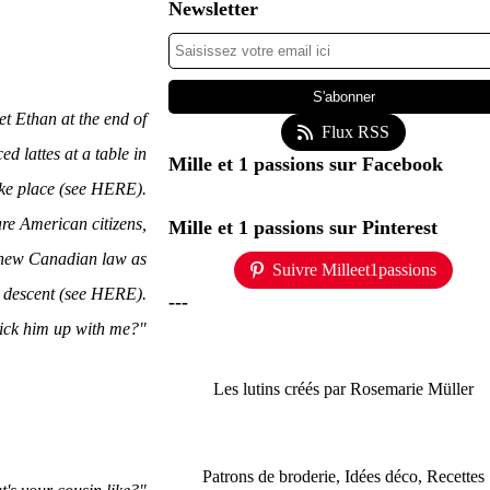
Newsletter
et Ethan at the end of
Flux RSS
d lattes at a table in
Mille et 1 passions sur Facebook
ake place (see HERE).
are American citizens,
Mille et 1 passions sur Pinterest
 new Canadian law as
Suivre Milleet1passions
y descent (see HERE).
---
ick him up with me?"
Les lutins créés par Rosemarie Müller
Patrons de broderie, Idées déco, Recettes