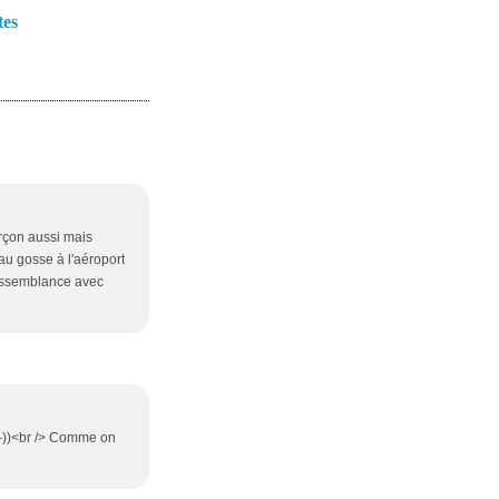
tes
rçon aussi mais
au gosse à l'aéroport
 ressemblance avec
 :-))<br /> Comme on