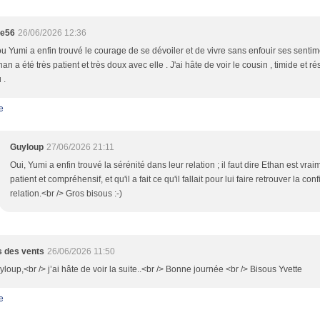
te56
26/06/2026 12:36
 Yumi a enfin trouvé le courage de se dévoiler et de vivre sans enfouir ses sentimen
han a été très patient et très doux avec elle . J'ai hâte de voir le cousin , timide et 
 .
e
Guyloup
27/06/2026 21:11
Oui, Yumi a enfin trouvé la sérénité dans leur relation ; il faut dire Ethan est vra
patient et compréhensif, et qu'il a fait ce qu'il fallait pour lui faire retrouver la c
relation.<br /> Gros bisous :-)
 des vents
26/06/2026 11:50
loup,<br /> j’ai hâte de voir la suite..<br /> Bonne journée <br /> Bisous Yvette
e