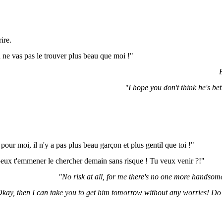
ire.
u ne vas pas le trouver plus beau que moi !"
"I hope you don't think he's be
our moi, il n'y a pas plus beau garçon et plus gentil que toi !"
peux t'emmener le chercher demain sans risque ! Tu veux venir ?!"
"No risk at all, for me there's no one more handsom
kay, then I can take you to get him tomorrow without any worries! D