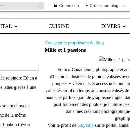
Connexion
+
Créer mon blog
ITAL
CUISINE
DIVERS
Contacter le propriétaire du blog
Mille et 1 passions
Franco-Canadienne, photographe et aut
d'histoires illustrées de photos réalisées ave
lée rejoindre Ethan à
poupées + vêtements et accessoires miniat
s lattes glacés à une
collectés au fil du temps ou cousus/réalisés d
mains, et parfois ajout de graphisme digital da
post-traitement des photos (je n'utilise pas
s soient citoyens
dans mes créations photographique
onc de la même
graphiqu
filiation (revoir
Voir le profil de
Guyloup
sur le portail Cana