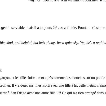
"Why not? You haven't told me much about him. What
, gentil, serviable, mais il a toujours été assez timide. Pourtant, c'est un
le, kind, and helpful, but he's always been quite shy. Yet, he's a real 
é.
garçon, et les filles lui courent après comme des mouches sur un pot de m
ofiter. Il y a deux ans, il est sorti avec une fille à laquelle il était vraim
partir à San Diego avec une autre fille !!!! Ce qui n'a rien arrangé dans s