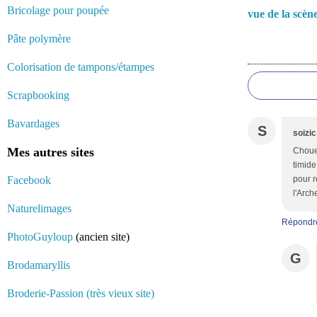
Bricolage pour poupée
vue de la scèn
Pâte polymère
Commentair
Colorisation de tampons/étampes
Scrapbooking
Bavardages
S
soizic
Mes autres sites
Chouet
timide
Facebook
pour r
l'Arche
Naturelimages
Répondr
PhotoGuyloup
(ancien site)
G
Brodamaryllis
Broderie-Passion (très vieux site)