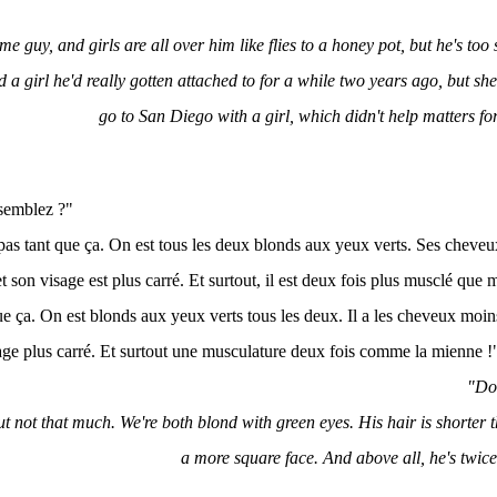
e guy, and girls are all over him like flies to a honey pot, but he's too
ed a girl he'd really gotten attached to for a while two years ago, but sh
go to San Diego with a girl, which didn't help matters for
semblez ?"
as tant que ça. On est tous les deux blonds aux yeux verts. Ses cheveu
t son visage est plus carré. Et surtout, il est deux fois plus musclé que 
ue ça. On est blonds aux yeux verts tous les deux. Il a les cheveux moin
sage plus carré. Et surtout une musculature deux fois comme la mienne !
"Do 
 but not that much. We're both blond with green eyes. His hair is shorter
a more square face. And above all, he's twic