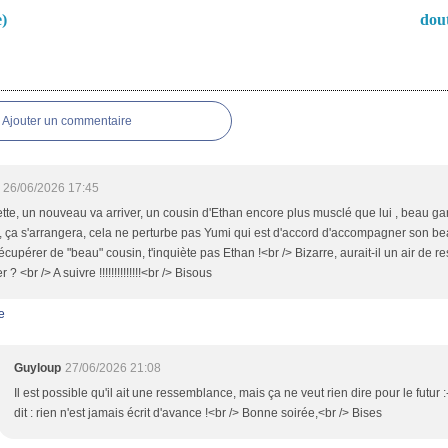
e)
dou
es
Ajouter un commentaire
26/06/2026 17:45
te, un nouveau va arriver, un cousin d'Ethan encore plus musclé que lui , beau ga
, ça s'arrangera, cela ne perturbe pas Yumi qui est d'accord d'accompagner son be
écupérer de "beau" cousin, t'inquiète pas Ethan !<br /> Bizarre, aurait-il un air de
r ? <br /> A suivre !!!!!!!!!!!!!!<br /> Bisous
e
Guyloup
27/06/2026 21:08
Il est possible qu'il ait une ressemblance, mais ça ne veut rien dire pour le futur
dit : rien n'est jamais écrit d'avance !<br /> Bonne soirée,<br /> Bises