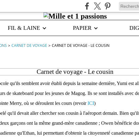
FIL & LAINE
PAPIER
DIG
IONS
>
CARNET DE VOYAGE
>
CARNET DE VOYAGE - LE COUSIN
Carnet de voyage - Le cousin
ocole qu'ils semblent avoir établi depuis la semaine dernière, Yumi est al
urs de skateboard pour les jeunes de Magog. Ils se sont installés avec de
ointe Merry, où se déroulent les cours (revoir
ICI
)
elé qu'il devait aller chercher son cousin à l'aéroport demain. Bien qu'il
s deux garçons ont la même grand-mère canadienne ; Owen bénéficie d
nadienne qu'Ethan, lui permettant d'obtenir la citoyenneté canadienne par 