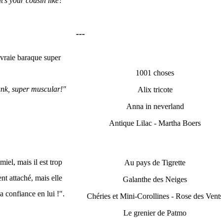
's your cousin like?"
---
e vraie baraque super
1001 choses
hunk, super muscular!"
Alix tricote
Anna in neverland
Antique Lilac - Martha Boers
iel, mais il est trop
Au pays de Tigrette
ent attaché, mais elle
Galanthe des Neiges
a confiance en lui !".
Chéries et Mini-Corollines - Rose des Vent
Le grenier de Patmo