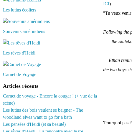
ICI
).
Les lutins écoliers
"Tu veux venir 
Souvenirs amérindiens
Following the p
the skatebo
Les rêves d'Heidi
Ethan remind
the two boys s
Carnet de Voyage
Articles récents
Carnet de voyage - Encore la cougar ! (+ vue de la
scène)
Les lutins des bois veulent se baigner - The
woodland elves want to go for a bath
'Pourquoi pas ?
Les pensées d'Heidi (et sa beauté)
Les rêves d'Heidi - La rencontre avec le roi