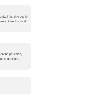
ts, il faut dire que le
réservé . Gros bisous du
iment un gars bien,
onfiance dans une