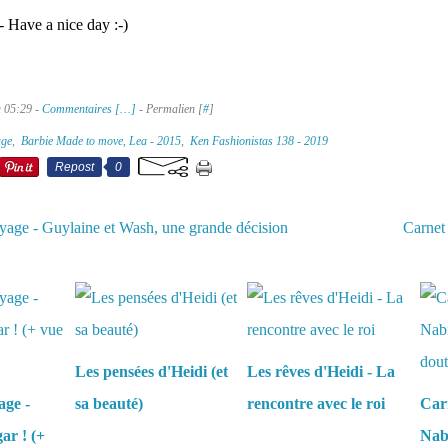
 Have a nice day :-)
à 05:29 -
Commentaires [
…
]
- Permalien [
#
]
age
,
Barbie Made to move, Lea - 2015
,
Ken Fashionistas 138 - 2019
Repost
0
yage - Guylaine et Wash, une grande décision
Carnet
aussi :
Les pensées d'Heidi (et
Les rêves d'Heidi - La
age -
sa beauté)
rencontre avec le roi
Carn
ar ! (+
Nabi