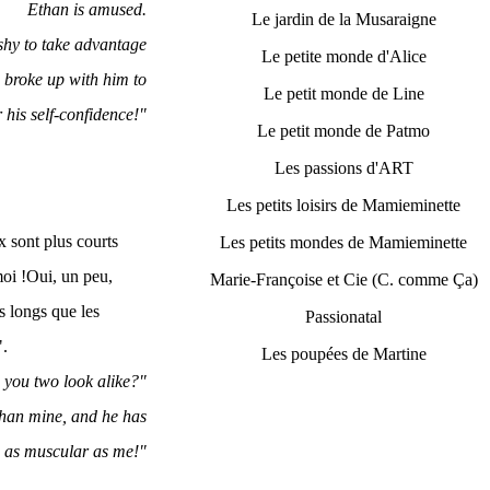
Ethan is amused.
Le jardin de la Musaraigne
 shy to take advantage
Le petite monde d'Alice
e broke up with him to
Le petit monde de Line
 his self-confidence!"
Le petit monde de Patmo
Les passions d'ART
Les petits loisirs de Mamieminette
x sont plus courts
Les petits mondes de Mamieminette
moi !Oui, un peu,
Marie-Françoise et Cie (C. comme Ça)
s longs que les
Passionatal
".
Les poupées de Martine
you two look alike?"
 than mine, and he has
e as muscular as me!"