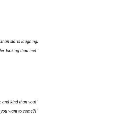
Ethan starts laughing.
tter looking than me!"
e and kind than you!"
o you want to come?!"