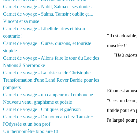
Carnet de voyage - Nabil, Salma et ses doutes
Carnet de voyage - Salma, Tamsir : oublie ça...
Vincent et sa muse
Carnet de voyage - Libellule. rires et bisou
"Il est adorable
contrarié !
Carnet de voyage - Ourse, oursons, et touriste
musclée !"
stupide
"He's adorab
Carnet de voyage - Allons faire le tour du Lac des
Nations à Sherbrooke
Carnet de voyage - La tristesse de Christophe
Transformation d'une Land Rover Barbie pour les
pompiers
Ethan est amus
Carnet de voyage - un campeur mal embouché
"C'est un beau 
Nouveau venu, graphisme et poésie
Carnet de voyage - Critiques et guérison
timide pour en pr
Carnet de voyage - Du nouveau chez Tamsir +
l'a largué pour 
l'Odyssée et un bon prof
Un thermomètre bipolaire !!!