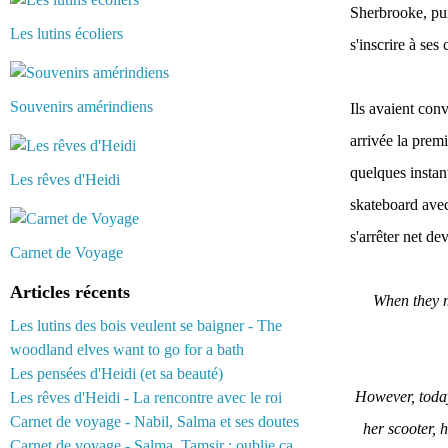
Sherbrooke, pui
Les lutins écoliers
s'inscrire à ses
Souvenirs amérindiens
Ils avaient con
arrivée la premi
quelques instant
Les rêves d'Heidi
skateboard avec 
s'arrêter net dev
Carnet de Voyage
Articles récents
When they m
Les lutins des bois veulent se baigner - The
woodland elves want to go for a bath
Les pensées d'Heidi (et sa beauté)
However, toda
Les rêves d'Heidi - La rencontre avec le roi
Carnet de voyage - Nabil, Salma et ses doutes
her scooter, 
Carnet de voyage - Salma, Tamsir : oublie ça...