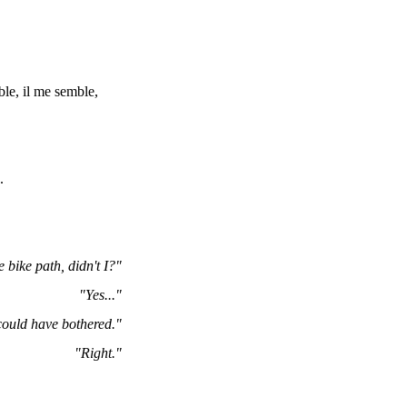
able, il me semble,
.
 bike path, didn't I?"
"Yes..."
 could have bothered."
"Right."