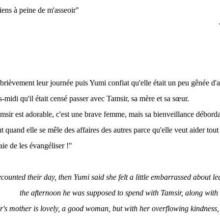
iens à peine de m'asseoir"
t brièvement leur journée puis Yumi confiat qu'elle était un peu gênée d'
s-midi qu'il était censé passer avec Tamsir, sa mère et sa sœur.
sir est adorable, c'est une brave femme, mais sa bienveillance déborda
ut quand elle se mêle des affaires des autres parce qu'elle veut aider tou
aie de les évangéliser !"
ecounted their day, then Yumi said she felt a little embarrassed about 
the afternoon he was supposed to spend with Tamsir, along with 
r's mother is lovely, a good woman, but with her overflowing kindness,