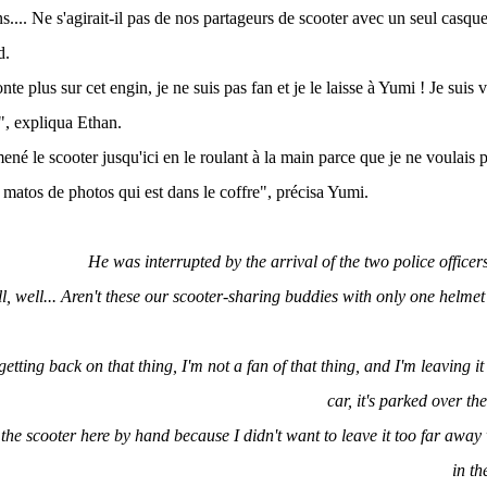
ns.... Ne s'agirait-il pas de nos partageurs de scooter avec un seul casque 
d.
te plus sur cet engin, je ne suis pas fan et je le laisse à Yumi ! Je suis 
s", expliqua Ethan.
ené le scooter jusqu'ici en le roulant à la main parce que je ne voulais pa
matos de photos qui est dans le coffre", précisa Yumi.
He was interrupted by the arrival of the two police office
ll, well... Aren't these our scooter-sharing buddies with only one helme
getting back on that thing, I'm not a fan of that thing, and I'm leaving i
car, it's parked over th
the scooter here by hand because I didn't want to leave it too far awa
in th