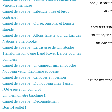
had just open
Vincent et sa muse
at P
Carnet de voyage - Libellule. rires et bisou
contrarié !
Carnet de voyage - Ourse, oursons, et touriste
They had agre
stupide
an empty tabl
Carnet de voyage - Allons faire le tour du Lac des
Nations à Sherbrooke
his car al
Carnet de voyage - La tristesse de Christophe
Transformation d'une Land Rover Barbie pour les
pompiers
Carnet de voyage - un campeur mal embouché
Nouveau venu, graphisme et poésie
Carnet de voyage - Critiques et guérison
"Tu ne m'attend
Carnet de voyage - Du nouveau chez Tamsir +
l'Odyssée et un bon prof
Un thermomètre bipolaire !!!
Carnet de voyage - Découragement
Bon 14 juillet !