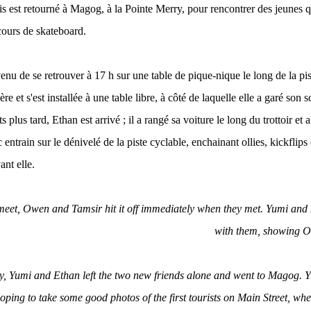
s est retourné à Magog, à la Pointe Merry, pour rencontrer des jeunes q
 cours de skateboard.
venu de se retrouver à 17 h sur une table de pique-nique le long de la pi
ère et s'est installée à une table libre, à côté de laquelle elle a garé son 
s plus tard, Ethan est arrivé ; il a rangé sa voiture le long du trottoir et 
entrain sur le dénivelé de la piste cyclable, enchainant ollies, kickflips 
ant elle.
eet, Owen and Tamsir hit it off immediately when they met. Yumi and
with them, showing O
y, Yumi and Ethan left the two new friends alone and went to Magog.
hoping to take some good photos of the first tourists on Main Street, wh