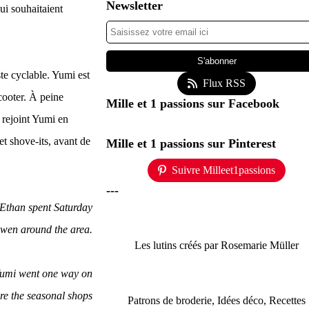
Newsletter
ui souhaitaient
ste cyclable. Yumi est
Flux RSS
scooter. À peine
Mille et 1 passions sur Facebook
a rejoint Yumi en
et shove-its, avant de
Mille et 1 passions sur Pinterest
Suivre Milleet1passions
---
 Ethan spent Saturday
wen around the area.
Les lutins créés par Rosemarie Müller
 Yumi went one way on
ere the seasonal shops
Patrons de broderie, Idées déco, Recettes