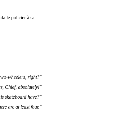
da le policier à sa
 two-wheelers, right?"
s, Chief, absolutely!"
is skateboard have?"
here are at least four."