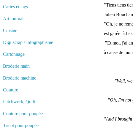
"Tiens tiens tie
Cartes et tags
Julien Bouchar
Art journal
"Oh, je ne remon
Cuisine
est garée là-ba
Digi-scrap / Infographisme
"Et moi, j'ai am
à cause de mon 
Cartonnage
Broderie main
Broderie machine
"Well, we
Couture
"Oh, I'm not 
Patchwork, Quilt
Couture pour poupée
"And I brought 
Tricot pour poupée