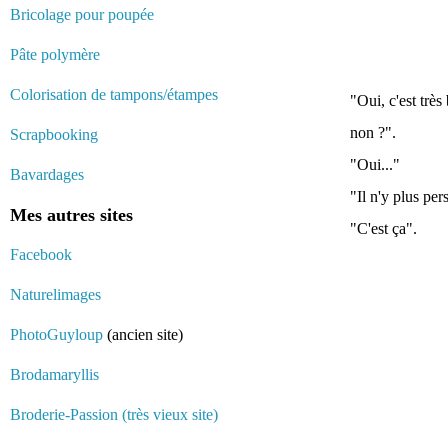
Bricolage pour poupée
Pâte polymère
Colorisation de tampons/étampes
"Oui, c'est très
non ?".
Scrapbooking
"Oui..."
Bavardages
"Il n'y plus per
Mes autres sites
"C'est ça".
Facebook
Naturelimages
PhotoGuyloup
(ancien site)
Brodamaryllis
Broderie-Passion (très vieux site)