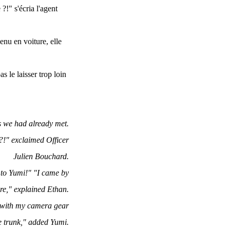
?!" s'écria l'agent
venu en voiture, elle
s le laisser trop loin
rs we had already met.
t?!" exclaimed Officer
Julien Bouchard.
t to Yumi!" "I came by
ere," explained Ethan.
y with my camera gear
e trunk," added Yumi.