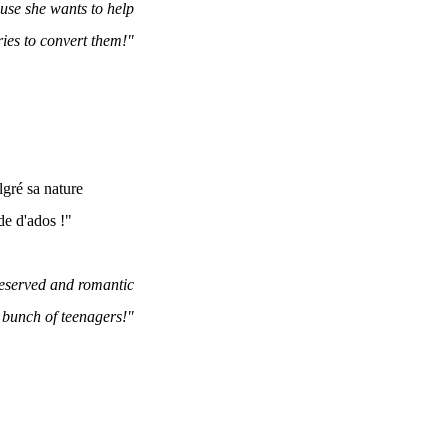
ause she wants to help
ies to convert them!"
gré sa nature
nde d'ados !"
reserved and romantic
a bunch of teenagers!"