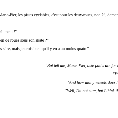
arie-Pier, les pistes cyclables, c'est pour les deux-roues, non ?", deman
olument !"
ien de roues sous son skate ?"
s sûre, mais je crois bien qu'il y en a au moins quatre"
"But tell me, Marie-Pier, bike paths are for
"Ye
"And how many wheels does h
"Well, I'm not sure, but I think t