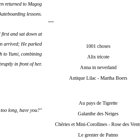
hen returned to Magog
kateboarding lessons.
---
 first and sat down at
an arrived; He parked
1001 choses
ath to Yumi, combining
Alix tricote
ruptly in front of her.
Anna in neverland
Antique Lilac - Martha Boers
Au pays de Tigrette
 too long, have you?"
Galanthe des Neiges
Chéries et Mini-Corollines - Rose des Vent
Le grenier de Patmo